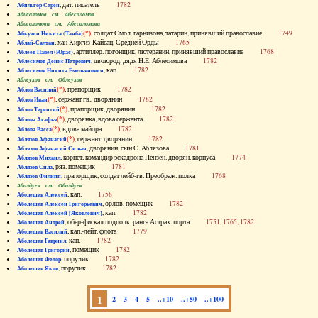
, дат. писатель
1782
Абильгор Серен
Абисаломов см. Абесаломов
Абисаломова см. Абесаломова
(*)
, солдат Смол. гарнизона, татарин, принявший православие
1749
Абкузин Никита (Танба)
, хан Киргиз-Кайсац. Средней Орды
1765
Аблай-Салтан
, артиллер. погонщик, лютеранин, принявший православие
1768
Аблеев Павел (Юрас)
, двоюрод. дядя Н.Е. Аблесимова
1782
Аблесимов Денис Петрович
, кап.
1782
Аблесимов Никита Емельянович
Аблеухов см. Облеухов
(*)
, прапорщик
1782
Аблов Василий
(*)
, сержант гв., дворянин
1782
Аблов Иван
(*)
, прапорщик, дворянин
1782
Аблов Терентий
(*)
, дворянка, вдова сержанта
1782
Аблова Агафья
(*)
, вдова майора
1782
Аблова Васса
(*)
, сержант, дворянин
1782
Аблязов Афанасий
, дворянин, сын С. Аблязова
1781
Аблязов Афанасий Силыч
, корнет, командир эскадрона Пензен. дворян. корпуса
1774
Аблязов Михаил
, ряз. помещик
1781
Аблязов Сила
, прапорщик, солдат лейб-гв. Преображ. полка
1768
Аблязов Филипп
Аболдуев см. Оболдуев
, кап.
1758
Аболешев Алексей
, орлов. помещик
1782
Аболешев Алексей Григорьевич
, кап.
1782
Аболешев Алексей [Яковлевич]
, обер-фискал подполк. ранга Астрах. порта
1751, 1765, 1782
Аболешев Андрей
, кап.-лейт. флота
1779
Аболешев Василий
, кап.
1782
Аболешев Гавриил
, помещик
1782
Аболешев Григорий
, поручик
1782
Аболешев Федор
, поручик
1782
Аболешев Яков
1
2
3
4
5
..+10
..+50
..+100