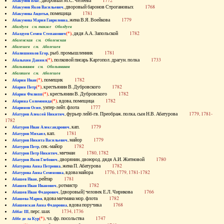
, дворовый М.С. Челеева
1772
Абакумов Влас
, дворовый баронов Строгановых
1768
Абакумов Яков Васильевич
, помещица
1781
Абакумова Авдотья
, жена В.Я. Воейкова
1779
Абакумова Мария Гавриловна
Абалдуев см. также Оболдуев
(*)
, дядя А.А. Запольской
1782
Абалдуев Семен Степанович
Абаленская см. Оболенская
Абалешев см. Аболешев
, рыб. промышленник
1781
Абалишников Егор
(*)
, полковой писарь Каргопол. драгун. полка
1733
Абалыхин Даниил
Абальянинов см. Обольянинов
Абаляшев см. Аболешев
(*)
, помещик
1782
Абарин Иван
(*)
, крестьянин В. Дубровского
1782
Абарин Петр
(*)
, крестьянин В. Дубровского
1782
Абарин Филипп
(*)
, вдова, помещица
1782
Абарина Соломонида
, унтер-лейт. флота
1777
Абаринов Осип
, фурьер лейб-гв. Преображ. полка, сын Н.В. Абатурова
1779, 1781-
Абатуров Алексей Никитич
1782
, кап.
1779
Абатуров Иван Александрович
, кап.
1781
Абатуров Михаил
, майор
1779
Абатуров Никита Васильевич
, сек.-майор
1782
Абатуров Петр
, мичман
1780, 1782
Абатуров Петр Никитич
, дворянин, двоюрод. дядя А.И. Житновой
1780
Абатуров Яков Глебович
, жена П. Абатурова
1782
Абатурова Анна Петровна
, вдова майора
1776, 1779, 1781-1782
Абатурова Анна Семеновна
, рейтар
1781
Абашев Иван
, ротмистр
1782
Абашев Иван Иванович
, [дворовый] человек Е.Л. Чирикова
1766
Абашев Иван Федорович
, вдова мичмана мор. флота
1782
Абашева Мария
, вдова поручика
1768
Абашевская Анна Федоровна
, перс. шах
1734, 1736
Аббас III
(*)
, чл. фр. посольства
1747
Аббе де ла Кур