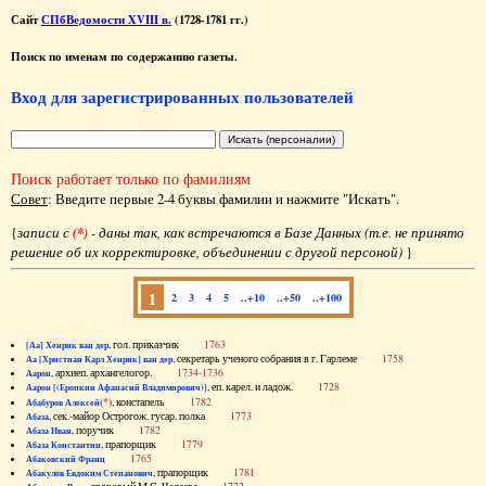
Сайт
СПбВедомости XVIII в.
(1728-1781 гг.)
Поиск по именам по содержанию газеты.
Вход для зарегистрированных пользователей
Поиск работает только по фамилиям
Совет
: Введите первые 2-4 буквы фамилии и нажмите "Искать".
{
записи с
(*)
- даны так, как встречаются в Базе Данных (т.е. не принято
решение об их корректировке, объединении с другой персоной)
}
1
2
3
4
5
..+10
..+50
..+100
, гол. приказчик
1763
[Аа] Хенрик ван дер
, секретарь ученого собрания в г. Гарлеме
1758
Аа [Христиан Карл Хенрик] ван дер
, архиеп. архангелогор.
1734-1736
Аарон
, еп. карел. и ладож.
1728
Аарон [(Еропкин Афанасий Владимирович)]
(*)
, констапель
1782
Абабуров Алексей
, сек.-майор Острогож. гусар. полка
1773
Абаза
, поручик
1782
Абаза Иван
, прапорщик
1779
Абаза Константин
1765
Абаковский Франц
, прапорщик
1781
Абакулов Евдоким Степанович