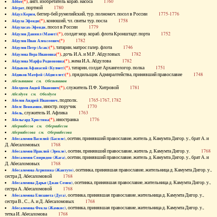
(*)
, англ. изобретатель кораб. насоса
1760
Аббот
, портной
1780
Абграт
, беглер-бей румелийский, тур. полномоч. посол в России
1775-1776
Абдул Керим
(*)
, конюший, чл. свиты тур. посла
1758
Абдула Эфенди
, посол в России
1779
Абдуласах-Эфенди
(*)
, солдат мор. кораб. флота Кронштадт. порта
1752
Абдулов Даниил (Мамет)
(*)
1782
Абдулов Иван Алексеевич
(*)
, татарин, матрос галер. флота
1746
Абдулов Петр (Асак)
(*)
, дочь И.А. и М.Р. Абдуловых
1782
Абдулова Вера Ивановна
(*)
, жена И.А. Абдулова
1782
Абдулова Марфа Родионовна
(*)
, татарин, солдат Архангелогор. полка
1751
Абдыков Афанасий (Кулмет)
(*)
, прядильщик Адмиралтейства, принявший православие
1748
Абдяков Матфей (Абдяселет)
Абезьянинов см. Обезьянинов
(*)
, служитель П.Ф. Хитровой
1781
Абелдеев Авдей Иванович
Абелдуев см. Оболдуев
, подполк.
1765-1767, 1782
Абелов Андрей Иванович
, иностр. поручик
1770
Абелс Вениамин
, служитель И. Афлика
1763
Абель
(*)
, иностранка
1776
Абельгард Христина
Абернибесов см. Обернибесов
Абернибесова см. Обернибесова
, осетин, принявший православие, житель д. Камумта Дигор. у., брат А. и
Абесаломов Василий (Басиле)
Д. Абесаломовых
1768
, осетин, принявший православие, житель д. Камумта Дигор. у.
1768
Абесаломов Ираклий (Эрекле)
, осетин, принявший православие, житель д. Камумта Дигор. у., брат А. и
Абесаломов Спиридон (Жага)
Д. Абесаломовых
1768
, осетинка, принявшая православие, жительница д. Камумта Дигор. у.,
Абесаломова Агрипина (Жантуте)
сестра Д. Абесаломовой
1768
, осетинка, принявшая православие, жительница д. Камумта Дигор. у.,
Абесаломова Дарья (Джан Семен)
сестра А. Абесаломовой
1768
, осетинка, принявшая православие, жительница д. Камумта Дигор. у.,
Абесаломова Елизавета (Дуга)
сестра В., С., А. и Д. Абесаломовых
1768
, осетинка, принявшая православие, жительница д. Камумта Дигор. у.,
Абесаломова Фекла (Жамкис)
тетка И. Абесаломова
1768