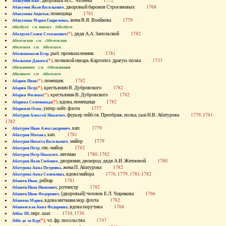
, дворовый М.С. Челеева
1772
Абакумов Влас
, дворовый баронов Строгановых
1768
Абакумов Яков Васильевич
, помещица
1781
Абакумова Авдотья
, жена В.Я. Воейкова
1779
Абакумова Мария Гавриловна
Абалдуев см. также Оболдуев
(*)
, дядя А.А. Запольской
1782
Абалдуев Семен Степанович
Абаленская см. Оболенская
Абалешев см. Аболешев
, рыб. промышленник
1781
Абалишников Егор
(*)
, полковой писарь Каргопол. драгун. полка
1733
Абалыхин Даниил
Абальянинов см. Обольянинов
Абаляшев см. Аболешев
(*)
, помещик
1782
Абарин Иван
(*)
, крестьянин В. Дубровского
1782
Абарин Петр
(*)
, крестьянин В. Дубровского
1782
Абарин Филипп
(*)
, вдова, помещица
1782
Абарина Соломонида
, унтер-лейт. флота
1777
Абаринов Осип
, фурьер лейб-гв. Преображ. полка, сын Н.В. Абатурова
1779, 1781-
Абатуров Алексей Никитич
1782
, кап.
1779
Абатуров Иван Александрович
, кап.
1781
Абатуров Михаил
, майор
1779
Абатуров Никита Васильевич
, сек.-майор
1782
Абатуров Петр
, мичман
1780, 1782
Абатуров Петр Никитич
, дворянин, двоюрод. дядя А.И. Житновой
1780
Абатуров Яков Глебович
, жена П. Абатурова
1782
Абатурова Анна Петровна
, вдова майора
1776, 1779, 1781-1782
Абатурова Анна Семеновна
, рейтар
1781
Абашев Иван
, ротмистр
1782
Абашев Иван Иванович
, [дворовый] человек Е.Л. Чирикова
1766
Абашев Иван Федорович
, вдова мичмана мор. флота
1782
Абашева Мария
, вдова поручика
1768
Абашевская Анна Федоровна
, перс. шах
1734, 1736
Аббас III
(*)
, чл. фр. посольства
1747
Аббе де ла Кур