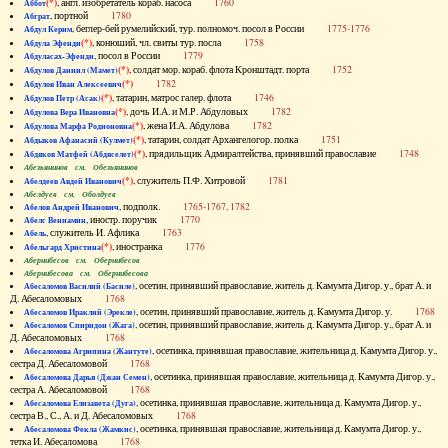
(*)
, англ. изобретатель кораб. насоса
1760
Аббот
, портной
1780
Абграт
, беглер-бей румелийский, тур. полномоч. посол в России
1775-1776
Абдул Керим
(*)
, конюший, чл. свиты тур. посла
1758
Абдула Эфенди
, посол в России
1779
Абдуласах-Эфенди
(*)
, солдат мор. кораб. флота Кронштадт. порта
1752
Абдулов Даниил (Мамет)
(*)
1782
Абдулов Иван Алексеевич
(*)
, татарин, матрос галер. флота
1746
Абдулов Петр (Асак)
(*)
, дочь И.А. и М.Р. Абдуловых
1782
Абдулова Вера Ивановна
(*)
, жена И.А. Абдулова
1782
Абдулова Марфа Родионовна
(*)
, татарин, солдат Архангелогор. полка
1751
Абдыков Афанасий (Кулмет)
(*)
, прядильщик Адмиралтейства, принявший православие
1748
Абдяков Матфей (Абдяселет)
Абезьянинов см. Обезьянинов
(*)
, служитель П.Ф. Хитровой
1781
Абелдеев Авдей Иванович
Абелдуев см. Оболдуев
, подполк.
1765-1767, 1782
Абелов Андрей Иванович
, иностр. поручик
1770
Абелс Вениамин
, служитель И. Афлика
1763
Абель
(*)
, иностранка
1776
Абельгард Христина
Абернибесов см. Обернибесов
Абернибесова см. Обернибесова
, осетин, принявший православие, житель д. Камумта Дигор. у., брат А. и
Абесаломов Василий (Басиле)
Д. Абесаломовых
1768
, осетин, принявший православие, житель д. Камумта Дигор. у.
1768
Абесаломов Ираклий (Эрекле)
, осетин, принявший православие, житель д. Камумта Дигор. у., брат А. и
Абесаломов Спиридон (Жага)
Д. Абесаломовых
1768
, осетинка, принявшая православие, жительница д. Камумта Дигор. у.,
Абесаломова Агрипина (Жантуте)
сестра Д. Абесаломовой
1768
, осетинка, принявшая православие, жительница д. Камумта Дигор. у.,
Абесаломова Дарья (Джан Семен)
сестра А. Абесаломовой
1768
, осетинка, принявшая православие, жительница д. Камумта Дигор. у.,
Абесаломова Елизавета (Дуга)
сестра В., С., А. и Д. Абесаломовых
1768
, осетинка, принявшая православие, жительница д. Камумта Дигор. у.,
Абесаломова Фекла (Жамкис)
тетка И. Абесаломова
1768