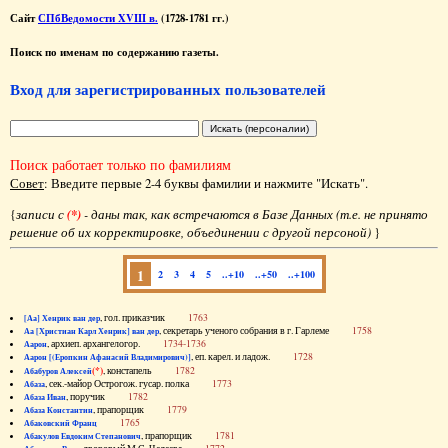
Сайт
СПбВедомости XVIII в.
(1728-1781 гг.)
Поиск по именам по содержанию газеты.
Вход для зарегистрированных пользователей
Поиск работает только по фамилиям
Совет
: Введите первые 2-4 буквы фамилии и нажмите "Искать".
{
записи с
(*)
- даны так, как встречаются в Базе Данных (т.е. не принято
решение об их корректировке, объединении с другой персоной)
}
1
2
3
4
5
..+10
..+50
..+100
, гол. приказчик
1763
[Аа] Хенрик ван дер
, секретарь ученого собрания в г. Гарлеме
1758
Аа [Христиан Карл Хенрик] ван дер
, архиеп. архангелогор.
1734-1736
Аарон
, еп. карел. и ладож.
1728
Аарон [(Еропкин Афанасий Владимирович)]
(*)
, констапель
1782
Абабуров Алексей
, сек.-майор Острогож. гусар. полка
1773
Абаза
, поручик
1782
Абаза Иван
, прапорщик
1779
Абаза Константин
1765
Абаковский Франц
, прапорщик
1781
Абакулов Евдоким Степанович