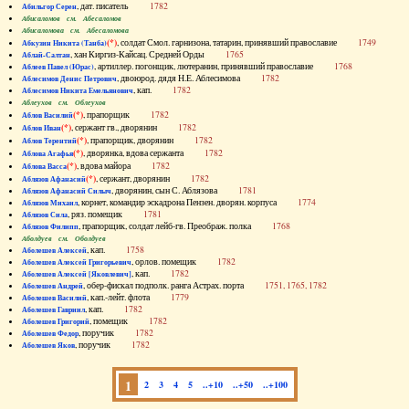
, дат. писатель
1782
Абильгор Серен
Абисаломов см. Абесаломов
Абисаломова см. Абесаломова
(*)
, солдат Смол. гарнизона, татарин, принявший православие
1749
Абкузин Никита (Танба)
, хан Киргиз-Кайсац. Средней Орды
1765
Аблай-Салтан
, артиллер. погонщик, лютеранин, принявший православие
1768
Аблеев Павел (Юрас)
, двоюрод. дядя Н.Е. Аблесимова
1782
Аблесимов Денис Петрович
, кап.
1782
Аблесимов Никита Емельянович
Аблеухов см. Облеухов
(*)
, прапорщик
1782
Аблов Василий
(*)
, сержант гв., дворянин
1782
Аблов Иван
(*)
, прапорщик, дворянин
1782
Аблов Терентий
(*)
, дворянка, вдова сержанта
1782
Аблова Агафья
(*)
, вдова майора
1782
Аблова Васса
(*)
, сержант, дворянин
1782
Аблязов Афанасий
, дворянин, сын С. Аблязова
1781
Аблязов Афанасий Силыч
, корнет, командир эскадрона Пензен. дворян. корпуса
1774
Аблязов Михаил
, ряз. помещик
1781
Аблязов Сила
, прапорщик, солдат лейб-гв. Преображ. полка
1768
Аблязов Филипп
Аболдуев см. Оболдуев
, кап.
1758
Аболешев Алексей
, орлов. помещик
1782
Аболешев Алексей Григорьевич
, кап.
1782
Аболешев Алексей [Яковлевич]
, обер-фискал подполк. ранга Астрах. порта
1751, 1765, 1782
Аболешев Андрей
, кап.-лейт. флота
1779
Аболешев Василий
, кап.
1782
Аболешев Гавриил
, помещик
1782
Аболешев Григорий
, поручик
1782
Аболешев Федор
, поручик
1782
Аболешев Яков
1
2
3
4
5
..+10
..+50
..+100