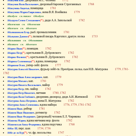
, дворовый М.С. Челеева
1772
Абакумов Влас
, дворовый баронов Строгановых
1768
Абакумов Яков Васильевич
, помещица
1781
Абакумова Авдотья
, жена В.Я. Воейкова
1779
Абакумова Мария Гавриловна
Абалдуев см. также Оболдуев
(*)
, дядя А.А. Запольской
1782
Абалдуев Семен Степанович
Абаленская см. Оболенская
Абалешев см. Аболешев
, рыб. промышленник
1781
Абалишников Егор
(*)
, полковой писарь Каргопол. драгун. полка
1733
Абалыхин Даниил
Абальянинов см. Обольянинов
Абаляшев см. Аболешев
(*)
, помещик
1782
Абарин Иван
(*)
, крестьянин В. Дубровского
1782
Абарин Петр
(*)
, крестьянин В. Дубровского
1782
Абарин Филипп
(*)
, вдова, помещица
1782
Абарина Соломонида
, унтер-лейт. флота
1777
Абаринов Осип
, фурьер лейб-гв. Преображ. полка, сын Н.В. Абатурова
1779, 1781-
Абатуров Алексей Никитич
1782
, кап.
1779
Абатуров Иван Александрович
, кап.
1781
Абатуров Михаил
, майор
1779
Абатуров Никита Васильевич
, сек.-майор
1782
Абатуров Петр
, мичман
1780, 1782
Абатуров Петр Никитич
, дворянин, двоюрод. дядя А.И. Житновой
1780
Абатуров Яков Глебович
, жена П. Абатурова
1782
Абатурова Анна Петровна
, вдова майора
1776, 1779, 1781-1782
Абатурова Анна Семеновна
, рейтар
1781
Абашев Иван
, ротмистр
1782
Абашев Иван Иванович
, [дворовый] человек Е.Л. Чирикова
1766
Абашев Иван Федорович
, вдова мичмана мор. флота
1782
Абашева Мария
, вдова поручика
1768
Абашевская Анна Федоровна
, перс. шах
1734, 1736
Аббас III
(*)
, чл. фр. посольства
1747
Аббе де ла Кур