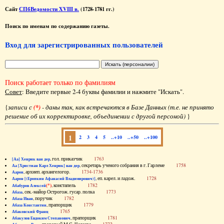
Сайт
СПбВедомости XVIII в.
(1728-1781 гг.)
Поиск по именам по содержанию газеты.
Вход для зарегистрированных пользователей
Поиск работает только по фамилиям
Совет
: Введите первые 2-4 буквы фамилии и нажмите "Искать".
{
записи с
(*)
- даны так, как встречаются в Базе Данных (т.е. не принято
решение об их корректировке, объединении с другой персоной)
}
1
2
3
4
5
..+10
..+50
..+100
, гол. приказчик
1763
[Аа] Хенрик ван дер
, секретарь ученого собрания в г. Гарлеме
1758
Аа [Христиан Карл Хенрик] ван дер
, архиеп. архангелогор.
1734-1736
Аарон
, еп. карел. и ладож.
1728
Аарон [(Еропкин Афанасий Владимирович)]
(*)
, констапель
1782
Абабуров Алексей
, сек.-майор Острогож. гусар. полка
1773
Абаза
, поручик
1782
Абаза Иван
, прапорщик
1779
Абаза Константин
1765
Абаковский Франц
, прапорщик
1781
Абакулов Евдоким Степанович