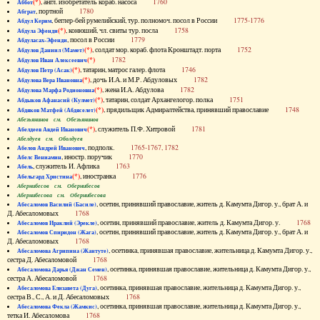
(*)
, англ. изобретатель кораб. насоса
1760
Аббот
, портной
1780
Абграт
, беглер-бей румелийский, тур. полномоч. посол в России
1775-1776
Абдул Керим
(*)
, конюший, чл. свиты тур. посла
1758
Абдула Эфенди
, посол в России
1779
Абдуласах-Эфенди
(*)
, солдат мор. кораб. флота Кронштадт. порта
1752
Абдулов Даниил (Мамет)
(*)
1782
Абдулов Иван Алексеевич
(*)
, татарин, матрос галер. флота
1746
Абдулов Петр (Асак)
(*)
, дочь И.А. и М.Р. Абдуловых
1782
Абдулова Вера Ивановна
(*)
, жена И.А. Абдулова
1782
Абдулова Марфа Родионовна
(*)
, татарин, солдат Архангелогор. полка
1751
Абдыков Афанасий (Кулмет)
(*)
, прядильщик Адмиралтейства, принявший православие
1748
Абдяков Матфей (Абдяселет)
Абезьянинов см. Обезьянинов
(*)
, служитель П.Ф. Хитровой
1781
Абелдеев Авдей Иванович
Абелдуев см. Оболдуев
, подполк.
1765-1767, 1782
Абелов Андрей Иванович
, иностр. поручик
1770
Абелс Вениамин
, служитель И. Афлика
1763
Абель
(*)
, иностранка
1776
Абельгард Христина
Абернибесов см. Обернибесов
Абернибесова см. Обернибесова
, осетин, принявший православие, житель д. Камумта Дигор. у., брат А. и
Абесаломов Василий (Басиле)
Д. Абесаломовых
1768
, осетин, принявший православие, житель д. Камумта Дигор. у.
1768
Абесаломов Ираклий (Эрекле)
, осетин, принявший православие, житель д. Камумта Дигор. у., брат А. и
Абесаломов Спиридон (Жага)
Д. Абесаломовых
1768
, осетинка, принявшая православие, жительница д. Камумта Дигор. у.,
Абесаломова Агрипина (Жантуте)
сестра Д. Абесаломовой
1768
, осетинка, принявшая православие, жительница д. Камумта Дигор. у.,
Абесаломова Дарья (Джан Семен)
сестра А. Абесаломовой
1768
, осетинка, принявшая православие, жительница д. Камумта Дигор. у.,
Абесаломова Елизавета (Дуга)
сестра В., С., А. и Д. Абесаломовых
1768
, осетинка, принявшая православие, жительница д. Камумта Дигор. у.,
Абесаломова Фекла (Жамкис)
тетка И. Абесаломова
1768