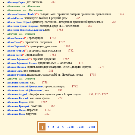
, дат. писатель
1782
Абильгор Серен
Абисаломов см. Абесаломов
Абисаломова см. Абесаломова
(*)
, солдат Смол. гарнизона, татарин, принявший православие
1749
Абкузин Никита (Танба)
, хан Киргиз-Кайсац. Средней Орды
1765
Аблай-Салтан
, артиллер. погонщик, лютеранин, принявший православие
1768
Аблеев Павел (Юрас)
, двоюрод. дядя Н.Е. Аблесимова
1782
Аблесимов Денис Петрович
, кап.
1782
Аблесимов Никита Емельянович
Аблеухов см. Облеухов
(*)
, прапорщик
1782
Аблов Василий
(*)
, сержант гв., дворянин
1782
Аблов Иван
(*)
, прапорщик, дворянин
1782
Аблов Терентий
(*)
, дворянка, вдова сержанта
1782
Аблова Агафья
(*)
, вдова майора
1782
Аблова Васса
(*)
, сержант, дворянин
1782
Аблязов Афанасий
, дворянин, сын С. Аблязова
1781
Аблязов Афанасий Силыч
, корнет, командир эскадрона Пензен. дворян. корпуса
1774
Аблязов Михаил
, ряз. помещик
1781
Аблязов Сила
, прапорщик, солдат лейб-гв. Преображ. полка
1768
Аблязов Филипп
Аболдуев см. Оболдуев
, кап.
1758
Аболешев Алексей
, орлов. помещик
1782
Аболешев Алексей Григорьевич
, кап.
1782
Аболешев Алексей [Яковлевич]
, обер-фискал подполк. ранга Астрах. порта
1751, 1765, 1782
Аболешев Андрей
, кап.-лейт. флота
1779
Аболешев Василий
, кап.
1782
Аболешев Гавриил
, помещик
1782
Аболешев Григорий
, поручик
1782
Аболешев Федор
, поручик
1782
Аболешев Яков
1
2
3
4
5
..+10
..+50
..+100