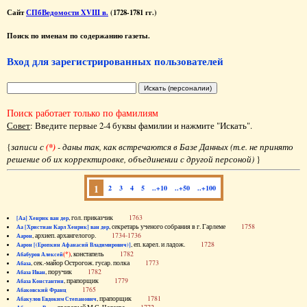
Сайт
СПбВедомости XVIII в.
(1728-1781 гг.)
Поиск по именам по содержанию газеты.
Вход для зарегистрированных пользователей
Поиск работает только по фамилиям
Совет
: Введите первые 2-4 буквы фамилии и нажмите "Искать".
{
записи с
(*)
- даны так, как встречаются в Базе Данных (т.е. не принято
решение об их корректировке, объединении с другой персоной)
}
1
2
3
4
5
..+10
..+50
..+100
, гол. приказчик
1763
[Аа] Хенрик ван дер
, секретарь ученого собрания в г. Гарлеме
1758
Аа [Христиан Карл Хенрик] ван дер
, архиеп. архангелогор.
1734-1736
Аарон
, еп. карел. и ладож.
1728
Аарон [(Еропкин Афанасий Владимирович)]
(*)
, констапель
1782
Абабуров Алексей
, сек.-майор Острогож. гусар. полка
1773
Абаза
, поручик
1782
Абаза Иван
, прапорщик
1779
Абаза Константин
1765
Абаковский Франц
, прапорщик
1781
Абакулов Евдоким Степанович