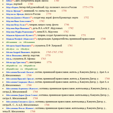
(*)
, англ. изобретатель кораб. насоса
1760
Аббот
, портной
1780
Абграт
, беглер-бей румелийский, тур. полномоч. посол в России
1775-1776
Абдул Керим
(*)
, конюший, чл. свиты тур. посла
1758
Абдула Эфенди
, посол в России
1779
Абдуласах-Эфенди
(*)
, солдат мор. кораб. флота Кронштадт. порта
1752
Абдулов Даниил (Мамет)
(*)
1782
Абдулов Иван Алексеевич
(*)
, татарин, матрос галер. флота
1746
Абдулов Петр (Асак)
(*)
, дочь И.А. и М.Р. Абдуловых
1782
Абдулова Вера Ивановна
(*)
, жена И.А. Абдулова
1782
Абдулова Марфа Родионовна
(*)
, татарин, солдат Архангелогор. полка
1751
Абдыков Афанасий (Кулмет)
(*)
, прядильщик Адмиралтейства, принявший православие
1748
Абдяков Матфей (Абдяселет)
Абезьянинов см. Обезьянинов
(*)
, служитель П.Ф. Хитровой
1781
Абелдеев Авдей Иванович
Абелдуев см. Оболдуев
, подполк.
1765-1767, 1782
Абелов Андрей Иванович
, иностр. поручик
1770
Абелс Вениамин
, служитель И. Афлика
1763
Абель
(*)
, иностранка
1776
Абельгард Христина
Абернибесов см. Обернибесов
Абернибесова см. Обернибесова
, осетин, принявший православие, житель д. Камумта Дигор. у., брат А. и
Абесаломов Василий (Басиле)
Д. Абесаломовых
1768
, осетин, принявший православие, житель д. Камумта Дигор. у.
1768
Абесаломов Ираклий (Эрекле)
, осетин, принявший православие, житель д. Камумта Дигор. у., брат А. и
Абесаломов Спиридон (Жага)
Д. Абесаломовых
1768
, осетинка, принявшая православие, жительница д. Камумта Дигор. у.,
Абесаломова Агрипина (Жантуте)
сестра Д. Абесаломовой
1768
, осетинка, принявшая православие, жительница д. Камумта Дигор. у.,
Абесаломова Дарья (Джан Семен)
сестра А. Абесаломовой
1768
, осетинка, принявшая православие, жительница д. Камумта Дигор. у.,
Абесаломова Елизавета (Дуга)
сестра В., С., А. и Д. Абесаломовых
1768
, осетинка, принявшая православие, жительница д. Камумта Дигор. у.,
Абесаломова Фекла (Жамкис)
тетка И. Абесаломова
1768