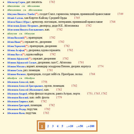
, дат. писатель
1782
Абильгор Серен
Абисаломов см. Абесаломов
Абисаломова см. Абесаломова
(*)
, солдат Смол. гарнизона, татарин, принявший православие
1749
Абкузин Никита (Танба)
, хан Киргиз-Кайсац. Средней Орды
1765
Аблай-Салтан
, артиллер. погонщик, лютеранин, принявший православие
1768
Аблеев Павел (Юрас)
, двоюрод. дядя Н.Е. Аблесимова
1782
Аблесимов Денис Петрович
, кап.
1782
Аблесимов Никита Емельянович
Аблеухов см. Облеухов
(*)
, прапорщик
1782
Аблов Василий
(*)
, сержант гв., дворянин
1782
Аблов Иван
(*)
, прапорщик, дворянин
1782
Аблов Терентий
(*)
, дворянка, вдова сержанта
1782
Аблова Агафья
(*)
, вдова майора
1782
Аблова Васса
(*)
, сержант, дворянин
1782
Аблязов Афанасий
, дворянин, сын С. Аблязова
1781
Аблязов Афанасий Силыч
, корнет, командир эскадрона Пензен. дворян. корпуса
1774
Аблязов Михаил
, ряз. помещик
1781
Аблязов Сила
, прапорщик, солдат лейб-гв. Преображ. полка
1768
Аблязов Филипп
Аболдуев см. Оболдуев
, кап.
1758
Аболешев Алексей
, орлов. помещик
1782
Аболешев Алексей Григорьевич
, кап.
1782
Аболешев Алексей [Яковлевич]
, обер-фискал подполк. ранга Астрах. порта
1751, 1765, 1782
Аболешев Андрей
, кап.-лейт. флота
1779
Аболешев Василий
, кап.
1782
Аболешев Гавриил
, помещик
1782
Аболешев Григорий
, поручик
1782
Аболешев Федор
, поручик
1782
Аболешев Яков
1
2
3
4
5
..+10
..+50
..+100