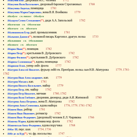
, дворовый М.С. Челеева
1772
Абакумов Влас
, дворовый баронов Строгановых
1768
Абакумов Яков Васильевич
, помещица
1781
Абакумова Авдотья
, жена В.Я. Воейкова
1779
Абакумова Мария Гавриловна
Абалдуев см. также Оболдуев
(*)
, дядя А.А. Запольской
1782
Абалдуев Семен Степанович
Абаленская см. Оболенская
Абалешев см. Аболешев
, рыб. промышленник
1781
Абалишников Егор
(*)
, полковой писарь Каргопол. драгун. полка
1733
Абалыхин Даниил
Абальянинов см. Обольянинов
Абаляшев см. Аболешев
(*)
, помещик
1782
Абарин Иван
(*)
, крестьянин В. Дубровского
1782
Абарин Петр
(*)
, крестьянин В. Дубровского
1782
Абарин Филипп
(*)
, вдова, помещица
1782
Абарина Соломонида
, унтер-лейт. флота
1777
Абаринов Осип
, фурьер лейб-гв. Преображ. полка, сын Н.В. Абатурова
1779, 1781-
Абатуров Алексей Никитич
1782
, кап.
1779
Абатуров Иван Александрович
, кап.
1781
Абатуров Михаил
, майор
1779
Абатуров Никита Васильевич
, сек.-майор
1782
Абатуров Петр
, мичман
1780, 1782
Абатуров Петр Никитич
, дворянин, двоюрод. дядя А.И. Житновой
1780
Абатуров Яков Глебович
, жена П. Абатурова
1782
Абатурова Анна Петровна
, вдова майора
1776, 1779, 1781-1782
Абатурова Анна Семеновна
, рейтар
1781
Абашев Иван
, ротмистр
1782
Абашев Иван Иванович
, [дворовый] человек Е.Л. Чирикова
1766
Абашев Иван Федорович
, вдова мичмана мор. флота
1782
Абашева Мария
, вдова поручика
1768
Абашевская Анна Федоровна
, перс. шах
1734, 1736
Аббас III
(*)
, чл. фр. посольства
1747
Аббе де ла Кур