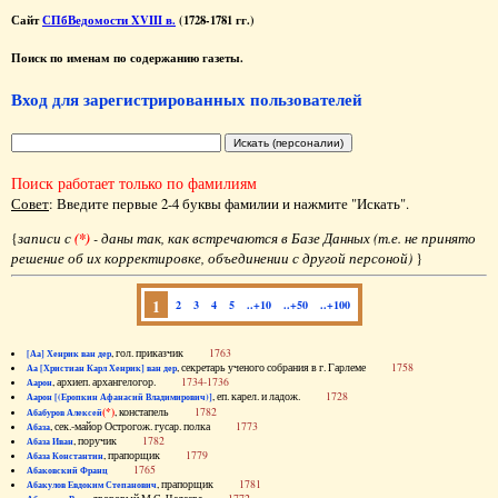
Сайт
СПбВедомости XVIII в.
(1728-1781 гг.)
Поиск по именам по содержанию газеты.
Вход для зарегистрированных пользователей
Поиск работает только по фамилиям
Совет
: Введите первые 2-4 буквы фамилии и нажмите "Искать".
{
записи с
(*)
- даны так, как встречаются в Базе Данных (т.е. не принято
решение об их корректировке, объединении с другой персоной)
}
1
2
3
4
5
..+10
..+50
..+100
, гол. приказчик
1763
[Аа] Хенрик ван дер
, секретарь ученого собрания в г. Гарлеме
1758
Аа [Христиан Карл Хенрик] ван дер
, архиеп. архангелогор.
1734-1736
Аарон
, еп. карел. и ладож.
1728
Аарон [(Еропкин Афанасий Владимирович)]
(*)
, констапель
1782
Абабуров Алексей
, сек.-майор Острогож. гусар. полка
1773
Абаза
, поручик
1782
Абаза Иван
, прапорщик
1779
Абаза Константин
1765
Абаковский Франц
, прапорщик
1781
Абакулов Евдоким Степанович