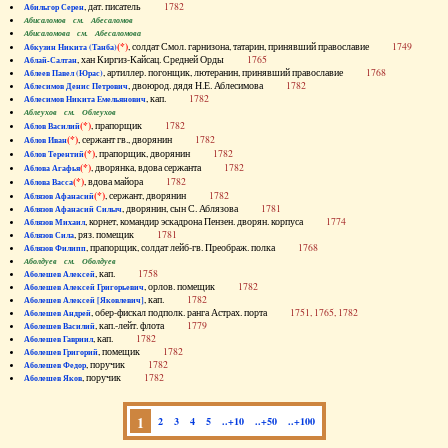
, дат. писатель
1782
Абильгор Серен
Абисаломов см. Абесаломов
Абисаломова см. Абесаломова
(*)
, солдат Смол. гарнизона, татарин, принявший православие
1749
Абкузин Никита (Танба)
, хан Киргиз-Кайсац. Средней Орды
1765
Аблай-Салтан
, артиллер. погонщик, лютеранин, принявший православие
1768
Аблеев Павел (Юрас)
, двоюрод. дядя Н.Е. Аблесимова
1782
Аблесимов Денис Петрович
, кап.
1782
Аблесимов Никита Емельянович
Аблеухов см. Облеухов
(*)
, прапорщик
1782
Аблов Василий
(*)
, сержант гв., дворянин
1782
Аблов Иван
(*)
, прапорщик, дворянин
1782
Аблов Терентий
(*)
, дворянка, вдова сержанта
1782
Аблова Агафья
(*)
, вдова майора
1782
Аблова Васса
(*)
, сержант, дворянин
1782
Аблязов Афанасий
, дворянин, сын С. Аблязова
1781
Аблязов Афанасий Силыч
, корнет, командир эскадрона Пензен. дворян. корпуса
1774
Аблязов Михаил
, ряз. помещик
1781
Аблязов Сила
, прапорщик, солдат лейб-гв. Преображ. полка
1768
Аблязов Филипп
Аболдуев см. Оболдуев
, кап.
1758
Аболешев Алексей
, орлов. помещик
1782
Аболешев Алексей Григорьевич
, кап.
1782
Аболешев Алексей [Яковлевич]
, обер-фискал подполк. ранга Астрах. порта
1751, 1765, 1782
Аболешев Андрей
, кап.-лейт. флота
1779
Аболешев Василий
, кап.
1782
Аболешев Гавриил
, помещик
1782
Аболешев Григорий
, поручик
1782
Аболешев Федор
, поручик
1782
Аболешев Яков
1
2
3
4
5
..+10
..+50
..+100