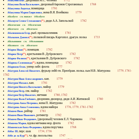
, дворовый М.С. Челеева
1772
Абакумов Влас
, дворовый баронов Строгановых
1768
Абакумов Яков Васильевич
, помещица
1781
Абакумова Авдотья
, жена В.Я. Воейкова
1779
Абакумова Мария Гавриловна
Абалдуев см. также Оболдуев
(*)
, дядя А.А. Запольской
1782
Абалдуев Семен Степанович
Абаленская см. Оболенская
Абалешев см. Аболешев
, рыб. промышленник
1781
Абалишников Егор
(*)
, полковой писарь Каргопол. драгун. полка
1733
Абалыхин Даниил
Абальянинов см. Обольянинов
Абаляшев см. Аболешев
(*)
, помещик
1782
Абарин Иван
(*)
, крестьянин В. Дубровского
1782
Абарин Петр
(*)
, крестьянин В. Дубровского
1782
Абарин Филипп
(*)
, вдова, помещица
1782
Абарина Соломонида
, унтер-лейт. флота
1777
Абаринов Осип
, фурьер лейб-гв. Преображ. полка, сын Н.В. Абатурова
1779, 1781-
Абатуров Алексей Никитич
1782
, кап.
1779
Абатуров Иван Александрович
, кап.
1781
Абатуров Михаил
, майор
1779
Абатуров Никита Васильевич
, сек.-майор
1782
Абатуров Петр
, мичман
1780, 1782
Абатуров Петр Никитич
, дворянин, двоюрод. дядя А.И. Житновой
1780
Абатуров Яков Глебович
, жена П. Абатурова
1782
Абатурова Анна Петровна
, вдова майора
1776, 1779, 1781-1782
Абатурова Анна Семеновна
, рейтар
1781
Абашев Иван
, ротмистр
1782
Абашев Иван Иванович
, [дворовый] человек Е.Л. Чирикова
1766
Абашев Иван Федорович
, вдова мичмана мор. флота
1782
Абашева Мария
, вдова поручика
1768
Абашевская Анна Федоровна
, перс. шах
1734, 1736
Аббас III
(*)
, чл. фр. посольства
1747
Аббе де ла Кур