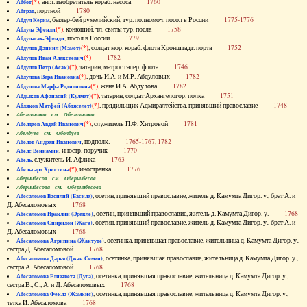
(*)
, англ. изобретатель кораб. насоса
1760
Аббот
, портной
1780
Абграт
, беглер-бей румелийский, тур. полномоч. посол в России
1775-1776
Абдул Керим
(*)
, конюший, чл. свиты тур. посла
1758
Абдула Эфенди
, посол в России
1779
Абдуласах-Эфенди
(*)
, солдат мор. кораб. флота Кронштадт. порта
1752
Абдулов Даниил (Мамет)
(*)
1782
Абдулов Иван Алексеевич
(*)
, татарин, матрос галер. флота
1746
Абдулов Петр (Асак)
(*)
, дочь И.А. и М.Р. Абдуловых
1782
Абдулова Вера Ивановна
(*)
, жена И.А. Абдулова
1782
Абдулова Марфа Родионовна
(*)
, татарин, солдат Архангелогор. полка
1751
Абдыков Афанасий (Кулмет)
(*)
, прядильщик Адмиралтейства, принявший православие
1748
Абдяков Матфей (Абдяселет)
Абезьянинов см. Обезьянинов
(*)
, служитель П.Ф. Хитровой
1781
Абелдеев Авдей Иванович
Абелдуев см. Оболдуев
, подполк.
1765-1767, 1782
Абелов Андрей Иванович
, иностр. поручик
1770
Абелс Вениамин
, служитель И. Афлика
1763
Абель
(*)
, иностранка
1776
Абельгард Христина
Абернибесов см. Обернибесов
Абернибесова см. Обернибесова
, осетин, принявший православие, житель д. Камумта Дигор. у., брат А. и
Абесаломов Василий (Басиле)
Д. Абесаломовых
1768
, осетин, принявший православие, житель д. Камумта Дигор. у.
1768
Абесаломов Ираклий (Эрекле)
, осетин, принявший православие, житель д. Камумта Дигор. у., брат А. и
Абесаломов Спиридон (Жага)
Д. Абесаломовых
1768
, осетинка, принявшая православие, жительница д. Камумта Дигор. у.,
Абесаломова Агрипина (Жантуте)
сестра Д. Абесаломовой
1768
, осетинка, принявшая православие, жительница д. Камумта Дигор. у.,
Абесаломова Дарья (Джан Семен)
сестра А. Абесаломовой
1768
, осетинка, принявшая православие, жительница д. Камумта Дигор. у.,
Абесаломова Елизавета (Дуга)
сестра В., С., А. и Д. Абесаломовых
1768
, осетинка, принявшая православие, жительница д. Камумта Дигор. у.,
Абесаломова Фекла (Жамкис)
тетка И. Абесаломова
1768