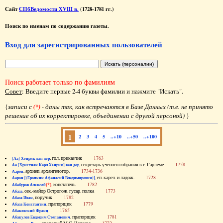
Сайт
СПбВедомости XVIII в.
(1728-1781 гг.)
Поиск по именам по содержанию газеты.
Вход для зарегистрированных пользователей
Поиск работает только по фамилиям
Совет
: Введите первые 2-4 буквы фамилии и нажмите "Искать".
{
записи с
(*)
- даны так, как встречаются в Базе Данных (т.е. не принято
решение об их корректировке, объединении с другой персоной)
}
1
2
3
4
5
..+10
..+50
..+100
, гол. приказчик
1763
[Аа] Хенрик ван дер
, секретарь ученого собрания в г. Гарлеме
1758
Аа [Христиан Карл Хенрик] ван дер
, архиеп. архангелогор.
1734-1736
Аарон
, еп. карел. и ладож.
1728
Аарон [(Еропкин Афанасий Владимирович)]
(*)
, констапель
1782
Абабуров Алексей
, сек.-майор Острогож. гусар. полка
1773
Абаза
, поручик
1782
Абаза Иван
, прапорщик
1779
Абаза Константин
1765
Абаковский Франц
, прапорщик
1781
Абакулов Евдоким Степанович