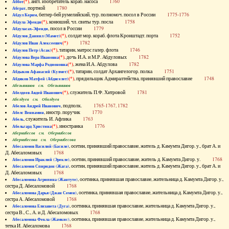
(*)
, англ. изобретатель кораб. насоса
1760
Аббот
, портной
1780
Абграт
, беглер-бей румелийский, тур. полномоч. посол в России
1775-1776
Абдул Керим
(*)
, конюший, чл. свиты тур. посла
1758
Абдула Эфенди
, посол в России
1779
Абдуласах-Эфенди
(*)
, солдат мор. кораб. флота Кронштадт. порта
1752
Абдулов Даниил (Мамет)
(*)
1782
Абдулов Иван Алексеевич
(*)
, татарин, матрос галер. флота
1746
Абдулов Петр (Асак)
(*)
, дочь И.А. и М.Р. Абдуловых
1782
Абдулова Вера Ивановна
(*)
, жена И.А. Абдулова
1782
Абдулова Марфа Родионовна
(*)
, татарин, солдат Архангелогор. полка
1751
Абдыков Афанасий (Кулмет)
(*)
, прядильщик Адмиралтейства, принявший православие
1748
Абдяков Матфей (Абдяселет)
Абезьянинов см. Обезьянинов
(*)
, служитель П.Ф. Хитровой
1781
Абелдеев Авдей Иванович
Абелдуев см. Оболдуев
, подполк.
1765-1767, 1782
Абелов Андрей Иванович
, иностр. поручик
1770
Абелс Вениамин
, служитель И. Афлика
1763
Абель
(*)
, иностранка
1776
Абельгард Христина
Абернибесов см. Обернибесов
Абернибесова см. Обернибесова
, осетин, принявший православие, житель д. Камумта Дигор. у., брат А. и
Абесаломов Василий (Басиле)
Д. Абесаломовых
1768
, осетин, принявший православие, житель д. Камумта Дигор. у.
1768
Абесаломов Ираклий (Эрекле)
, осетин, принявший православие, житель д. Камумта Дигор. у., брат А. и
Абесаломов Спиридон (Жага)
Д. Абесаломовых
1768
, осетинка, принявшая православие, жительница д. Камумта Дигор. у.,
Абесаломова Агрипина (Жантуте)
сестра Д. Абесаломовой
1768
, осетинка, принявшая православие, жительница д. Камумта Дигор. у.,
Абесаломова Дарья (Джан Семен)
сестра А. Абесаломовой
1768
, осетинка, принявшая православие, жительница д. Камумта Дигор. у.,
Абесаломова Елизавета (Дуга)
сестра В., С., А. и Д. Абесаломовых
1768
, осетинка, принявшая православие, жительница д. Камумта Дигор. у.,
Абесаломова Фекла (Жамкис)
тетка И. Абесаломова
1768