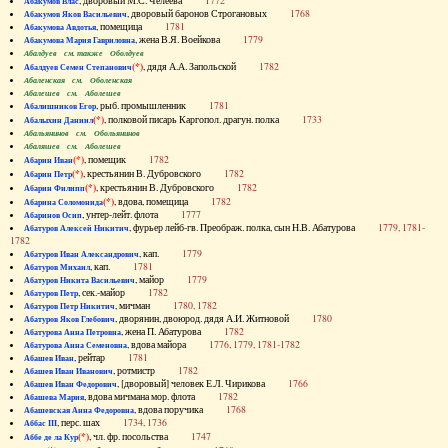
, дворовый М.С. Челеева
1772
Абакумов Влас
, дворовый баронов Строгановых
1768
Абакумов Яков Васильевич
, помещица
1781
Абакумова Авдотья
, жена В.Я. Воейкова
1779
Абакумова Мария Гавриловна
Абалдуев см. также Оболдуев
(*)
, дядя А.А. Запольской
1782
Абалдуев Семен Степанович
Абаленская см. Оболенская
Абалешев см. Аболешев
, рыб. промышленник
1781
Абалишников Егор
(*)
, полковой писарь Каргопол. драгун. полка
1733
Абалыхин Даниил
Абальянинов см. Обольянинов
Абаляшев см. Аболешев
(*)
, помещик
1782
Абарин Иван
(*)
, крестьянин В. Дубровского
1782
Абарин Петр
(*)
, крестьянин В. Дубровского
1782
Абарин Филипп
(*)
, вдова, помещица
1782
Абарина Соломонида
, унтер-лейт. флота
1777
Абаринов Осип
, фурьер лейб-гв. Преображ. полка, сын Н.В. Абатурова
1779, 1781-
Абатуров Алексей Никитич
1782
, кап.
1779
Абатуров Иван Александрович
, кап.
1781
Абатуров Михаил
, майор
1779
Абатуров Никита Васильевич
, сек.-майор
1782
Абатуров Петр
, мичман
1780, 1782
Абатуров Петр Никитич
, дворянин, двоюрод. дядя А.И. Житновой
1780
Абатуров Яков Глебович
, жена П. Абатурова
1782
Абатурова Анна Петровна
, вдова майора
1776, 1779, 1781-1782
Абатурова Анна Семеновна
, рейтар
1781
Абашев Иван
, ротмистр
1782
Абашев Иван Иванович
, [дворовый] человек Е.Л. Чирикова
1766
Абашев Иван Федорович
, вдова мичмана мор. флота
1782
Абашева Мария
, вдова поручика
1768
Абашевская Анна Федоровна
, перс. шах
1734, 1736
Аббас III
(*)
, чл. фр. посольства
1747
Аббе де ла Кур