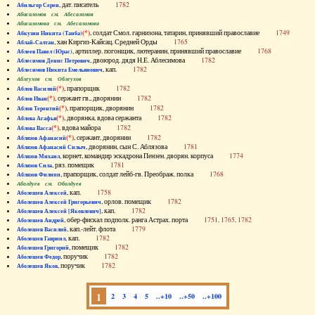
, дат. писатель
1782
Абильгор Серен
Абисаломов см. Абесаломов
Абисаломова см. Абесаломова
(*)
, солдат Смол. гарнизона, татарин, принявший православие
1749
Абкузин Никита (Танба)
, хан Киргиз-Кайсац. Средней Орды
1765
Аблай-Салтан
, артиллер. погонщик, лютеранин, принявший православие
1768
Аблеев Павел (Юрас)
, двоюрод. дядя Н.Е. Аблесимова
1782
Аблесимов Денис Петрович
, кап.
1782
Аблесимов Никита Емельянович
Аблеухов см. Облеухов
(*)
, прапорщик
1782
Аблов Василий
(*)
, сержант гв., дворянин
1782
Аблов Иван
(*)
, прапорщик, дворянин
1782
Аблов Терентий
(*)
, дворянка, вдова сержанта
1782
Аблова Агафья
(*)
, вдова майора
1782
Аблова Васса
(*)
, сержант, дворянин
1782
Аблязов Афанасий
, дворянин, сын С. Аблязова
1781
Аблязов Афанасий Силыч
, корнет, командир эскадрона Пензен. дворян. корпуса
1774
Аблязов Михаил
, ряз. помещик
1781
Аблязов Сила
, прапорщик, солдат лейб-гв. Преображ. полка
1768
Аблязов Филипп
Аболдуев см. Оболдуев
, кап.
1758
Аболешев Алексей
, орлов. помещик
1782
Аболешев Алексей Григорьевич
, кап.
1782
Аболешев Алексей [Яковлевич]
, обер-фискал подполк. ранга Астрах. порта
1751, 1765, 1782
Аболешев Андрей
, кап.-лейт. флота
1779
Аболешев Василий
, кап.
1782
Аболешев Гавриил
, помещик
1782
Аболешев Григорий
, поручик
1782
Аболешев Федор
, поручик
1782
Аболешев Яков
1
2
3
4
5
..+10
..+50
..+100