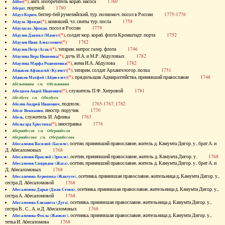
(*)
, англ. изобретатель кораб. насоса
1760
Аббот
, портной
1780
Абграт
, беглер-бей румелийский, тур. полномоч. посол в России
1775-1776
Абдул Керим
(*)
, конюший, чл. свиты тур. посла
1758
Абдула Эфенди
, посол в России
1779
Абдуласах-Эфенди
(*)
, солдат мор. кораб. флота Кронштадт. порта
1752
Абдулов Даниил (Мамет)
(*)
1782
Абдулов Иван Алексеевич
(*)
, татарин, матрос галер. флота
1746
Абдулов Петр (Асак)
(*)
, дочь И.А. и М.Р. Абдуловых
1782
Абдулова Вера Ивановна
(*)
, жена И.А. Абдулова
1782
Абдулова Марфа Родионовна
(*)
, татарин, солдат Архангелогор. полка
1751
Абдыков Афанасий (Кулмет)
(*)
, прядильщик Адмиралтейства, принявший православие
1748
Абдяков Матфей (Абдяселет)
Абезьянинов см. Обезьянинов
(*)
, служитель П.Ф. Хитровой
1781
Абелдеев Авдей Иванович
Абелдуев см. Оболдуев
, подполк.
1765-1767, 1782
Абелов Андрей Иванович
, иностр. поручик
1770
Абелс Вениамин
, служитель И. Афлика
1763
Абель
(*)
, иностранка
1776
Абельгард Христина
Абернибесов см. Обернибесов
Абернибесова см. Обернибесова
, осетин, принявший православие, житель д. Камумта Дигор. у., брат А. и
Абесаломов Василий (Басиле)
Д. Абесаломовых
1768
, осетин, принявший православие, житель д. Камумта Дигор. у.
1768
Абесаломов Ираклий (Эрекле)
, осетин, принявший православие, житель д. Камумта Дигор. у., брат А. и
Абесаломов Спиридон (Жага)
Д. Абесаломовых
1768
, осетинка, принявшая православие, жительница д. Камумта Дигор. у.,
Абесаломова Агрипина (Жантуте)
сестра Д. Абесаломовой
1768
, осетинка, принявшая православие, жительница д. Камумта Дигор. у.,
Абесаломова Дарья (Джан Семен)
сестра А. Абесаломовой
1768
, осетинка, принявшая православие, жительница д. Камумта Дигор. у.,
Абесаломова Елизавета (Дуга)
сестра В., С., А. и Д. Абесаломовых
1768
, осетинка, принявшая православие, жительница д. Камумта Дигор. у.,
Абесаломова Фекла (Жамкис)
тетка И. Абесаломова
1768