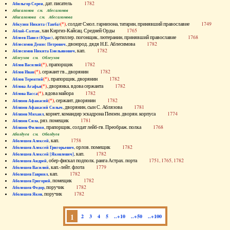
, дат. писатель
1782
Абильгор Серен
Абисаломов см. Абесаломов
Абисаломова см. Абесаломова
(*)
, солдат Смол. гарнизона, татарин, принявший православие
1749
Абкузин Никита (Танба)
, хан Киргиз-Кайсац. Средней Орды
1765
Аблай-Салтан
, артиллер. погонщик, лютеранин, принявший православие
1768
Аблеев Павел (Юрас)
, двоюрод. дядя Н.Е. Аблесимова
1782
Аблесимов Денис Петрович
, кап.
1782
Аблесимов Никита Емельянович
Аблеухов см. Облеухов
(*)
, прапорщик
1782
Аблов Василий
(*)
, сержант гв., дворянин
1782
Аблов Иван
(*)
, прапорщик, дворянин
1782
Аблов Терентий
(*)
, дворянка, вдова сержанта
1782
Аблова Агафья
(*)
, вдова майора
1782
Аблова Васса
(*)
, сержант, дворянин
1782
Аблязов Афанасий
, дворянин, сын С. Аблязова
1781
Аблязов Афанасий Силыч
, корнет, командир эскадрона Пензен. дворян. корпуса
1774
Аблязов Михаил
, ряз. помещик
1781
Аблязов Сила
, прапорщик, солдат лейб-гв. Преображ. полка
1768
Аблязов Филипп
Аболдуев см. Оболдуев
, кап.
1758
Аболешев Алексей
, орлов. помещик
1782
Аболешев Алексей Григорьевич
, кап.
1782
Аболешев Алексей [Яковлевич]
, обер-фискал подполк. ранга Астрах. порта
1751, 1765, 1782
Аболешев Андрей
, кап.-лейт. флота
1779
Аболешев Василий
, кап.
1782
Аболешев Гавриил
, помещик
1782
Аболешев Григорий
, поручик
1782
Аболешев Федор
, поручик
1782
Аболешев Яков
1
2
3
4
5
..+10
..+50
..+100