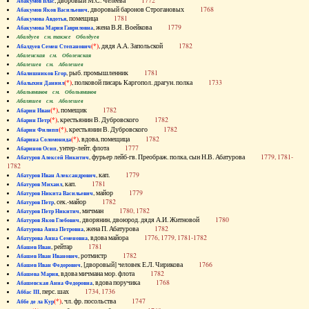
, дворовый М.С. Челеева
1772
Абакумов Влас
, дворовый баронов Строгановых
1768
Абакумов Яков Васильевич
, помещица
1781
Абакумова Авдотья
, жена В.Я. Воейкова
1779
Абакумова Мария Гавриловна
Абалдуев см. также Оболдуев
(*)
, дядя А.А. Запольской
1782
Абалдуев Семен Степанович
Абаленская см. Оболенская
Абалешев см. Аболешев
, рыб. промышленник
1781
Абалишников Егор
(*)
, полковой писарь Каргопол. драгун. полка
1733
Абалыхин Даниил
Абальянинов см. Обольянинов
Абаляшев см. Аболешев
(*)
, помещик
1782
Абарин Иван
(*)
, крестьянин В. Дубровского
1782
Абарин Петр
(*)
, крестьянин В. Дубровского
1782
Абарин Филипп
(*)
, вдова, помещица
1782
Абарина Соломонида
, унтер-лейт. флота
1777
Абаринов Осип
, фурьер лейб-гв. Преображ. полка, сын Н.В. Абатурова
1779, 1781-
Абатуров Алексей Никитич
1782
, кап.
1779
Абатуров Иван Александрович
, кап.
1781
Абатуров Михаил
, майор
1779
Абатуров Никита Васильевич
, сек.-майор
1782
Абатуров Петр
, мичман
1780, 1782
Абатуров Петр Никитич
, дворянин, двоюрод. дядя А.И. Житновой
1780
Абатуров Яков Глебович
, жена П. Абатурова
1782
Абатурова Анна Петровна
, вдова майора
1776, 1779, 1781-1782
Абатурова Анна Семеновна
, рейтар
1781
Абашев Иван
, ротмистр
1782
Абашев Иван Иванович
, [дворовый] человек Е.Л. Чирикова
1766
Абашев Иван Федорович
, вдова мичмана мор. флота
1782
Абашева Мария
, вдова поручика
1768
Абашевская Анна Федоровна
, перс. шах
1734, 1736
Аббас III
(*)
, чл. фр. посольства
1747
Аббе де ла Кур