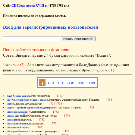
Сайт
СПбВедомости XVIII в.
(1728-1781 гг.)
Поиск по именам по содержанию газеты.
Вход для зарегистрированных пользователей
Поиск работает только по фамилиям
Совет
: Введите первые 2-4 буквы фамилии и нажмите "Искать".
{
записи с
(*)
- даны так, как встречаются в Базе Данных (т.е. не принято
решение об их корректировке, объединении с другой персоной)
}
1
2
3
4
5
..+10
..+50
..+100
, гол. приказчик
1763
[Аа] Хенрик ван дер
, секретарь ученого собрания в г. Гарлеме
1758
Аа [Христиан Карл Хенрик] ван дер
, архиеп. архангелогор.
1734-1736
Аарон
, еп. карел. и ладож.
1728
Аарон [(Еропкин Афанасий Владимирович)]
(*)
, констапель
1782
Абабуров Алексей
, сек.-майор Острогож. гусар. полка
1773
Абаза
, поручик
1782
Абаза Иван
, прапорщик
1779
Абаза Константин
1765
Абаковский Франц
, прапорщик
1781
Абакулов Евдоким Степанович