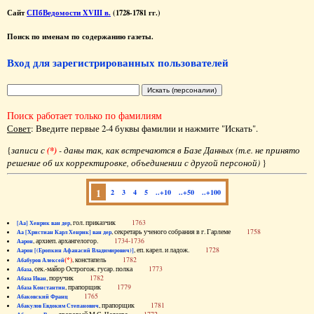
Сайт
СПбВедомости XVIII в.
(1728-1781 гг.)
Поиск по именам по содержанию газеты.
Вход для зарегистрированных пользователей
Поиск работает только по фамилиям
Совет
: Введите первые 2-4 буквы фамилии и нажмите "Искать".
{
записи с
(*)
- даны так, как встречаются в Базе Данных (т.е. не принято
решение об их корректировке, объединении с другой персоной)
}
1
2
3
4
5
..+10
..+50
..+100
, гол. приказчик
1763
[Аа] Хенрик ван дер
, секретарь ученого собрания в г. Гарлеме
1758
Аа [Христиан Карл Хенрик] ван дер
, архиеп. архангелогор.
1734-1736
Аарон
, еп. карел. и ладож.
1728
Аарон [(Еропкин Афанасий Владимирович)]
(*)
, констапель
1782
Абабуров Алексей
, сек.-майор Острогож. гусар. полка
1773
Абаза
, поручик
1782
Абаза Иван
, прапорщик
1779
Абаза Константин
1765
Абаковский Франц
, прапорщик
1781
Абакулов Евдоким Степанович