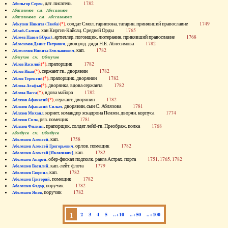
, дат. писатель
1782
Абильгор Серен
Абисаломов см. Абесаломов
Абисаломова см. Абесаломова
(*)
, солдат Смол. гарнизона, татарин, принявший православие
1749
Абкузин Никита (Танба)
, хан Киргиз-Кайсац. Средней Орды
1765
Аблай-Салтан
, артиллер. погонщик, лютеранин, принявший православие
1768
Аблеев Павел (Юрас)
, двоюрод. дядя Н.Е. Аблесимова
1782
Аблесимов Денис Петрович
, кап.
1782
Аблесимов Никита Емельянович
Аблеухов см. Облеухов
(*)
, прапорщик
1782
Аблов Василий
(*)
, сержант гв., дворянин
1782
Аблов Иван
(*)
, прапорщик, дворянин
1782
Аблов Терентий
(*)
, дворянка, вдова сержанта
1782
Аблова Агафья
(*)
, вдова майора
1782
Аблова Васса
(*)
, сержант, дворянин
1782
Аблязов Афанасий
, дворянин, сын С. Аблязова
1781
Аблязов Афанасий Силыч
, корнет, командир эскадрона Пензен. дворян. корпуса
1774
Аблязов Михаил
, ряз. помещик
1781
Аблязов Сила
, прапорщик, солдат лейб-гв. Преображ. полка
1768
Аблязов Филипп
Аболдуев см. Оболдуев
, кап.
1758
Аболешев Алексей
, орлов. помещик
1782
Аболешев Алексей Григорьевич
, кап.
1782
Аболешев Алексей [Яковлевич]
, обер-фискал подполк. ранга Астрах. порта
1751, 1765, 1782
Аболешев Андрей
, кап.-лейт. флота
1779
Аболешев Василий
, кап.
1782
Аболешев Гавриил
, помещик
1782
Аболешев Григорий
, поручик
1782
Аболешев Федор
, поручик
1782
Аболешев Яков
1
2
3
4
5
..+10
..+50
..+100