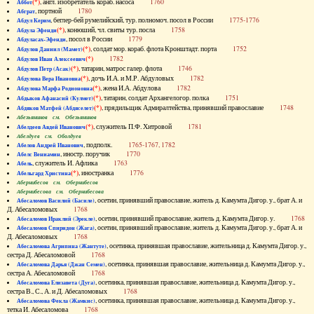
(*)
, англ. изобретатель кораб. насоса
1760
Аббот
, портной
1780
Абграт
, беглер-бей румелийский, тур. полномоч. посол в России
1775-1776
Абдул Керим
(*)
, конюший, чл. свиты тур. посла
1758
Абдула Эфенди
, посол в России
1779
Абдуласах-Эфенди
(*)
, солдат мор. кораб. флота Кронштадт. порта
1752
Абдулов Даниил (Мамет)
(*)
1782
Абдулов Иван Алексеевич
(*)
, татарин, матрос галер. флота
1746
Абдулов Петр (Асак)
(*)
, дочь И.А. и М.Р. Абдуловых
1782
Абдулова Вера Ивановна
(*)
, жена И.А. Абдулова
1782
Абдулова Марфа Родионовна
(*)
, татарин, солдат Архангелогор. полка
1751
Абдыков Афанасий (Кулмет)
(*)
, прядильщик Адмиралтейства, принявший православие
1748
Абдяков Матфей (Абдяселет)
Абезьянинов см. Обезьянинов
(*)
, служитель П.Ф. Хитровой
1781
Абелдеев Авдей Иванович
Абелдуев см. Оболдуев
, подполк.
1765-1767, 1782
Абелов Андрей Иванович
, иностр. поручик
1770
Абелс Вениамин
, служитель И. Афлика
1763
Абель
(*)
, иностранка
1776
Абельгард Христина
Абернибесов см. Обернибесов
Абернибесова см. Обернибесова
, осетин, принявший православие, житель д. Камумта Дигор. у., брат А. и
Абесаломов Василий (Басиле)
Д. Абесаломовых
1768
, осетин, принявший православие, житель д. Камумта Дигор. у.
1768
Абесаломов Ираклий (Эрекле)
, осетин, принявший православие, житель д. Камумта Дигор. у., брат А. и
Абесаломов Спиридон (Жага)
Д. Абесаломовых
1768
, осетинка, принявшая православие, жительница д. Камумта Дигор. у.,
Абесаломова Агрипина (Жантуте)
сестра Д. Абесаломовой
1768
, осетинка, принявшая православие, жительница д. Камумта Дигор. у.,
Абесаломова Дарья (Джан Семен)
сестра А. Абесаломовой
1768
, осетинка, принявшая православие, жительница д. Камумта Дигор. у.,
Абесаломова Елизавета (Дуга)
сестра В., С., А. и Д. Абесаломовых
1768
, осетинка, принявшая православие, жительница д. Камумта Дигор. у.,
Абесаломова Фекла (Жамкис)
тетка И. Абесаломова
1768