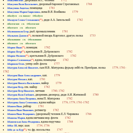
, дворовый М.С. Челеева
1772
Абакумов Влас
, дворовый баронов Строгановых
1768
Абакумов Яков Васильевич
, помещица
1781
Абакумова Авдотья
, жена В.Я. Воейкова
1779
Абакумова Мария Гавриловна
Абалдуев см. также Оболдуев
(*)
, дядя А.А. Запольской
1782
Абалдуев Семен Степанович
Абаленская см. Оболенская
Абалешев см. Аболешев
, рыб. промышленник
1781
Абалишников Егор
(*)
, полковой писарь Каргопол. драгун. полка
1733
Абалыхин Даниил
Абальянинов см. Обольянинов
Абаляшев см. Аболешев
(*)
, помещик
1782
Абарин Иван
(*)
, крестьянин В. Дубровского
1782
Абарин Петр
(*)
, крестьянин В. Дубровского
1782
Абарин Филипп
(*)
, вдова, помещица
1782
Абарина Соломонида
, унтер-лейт. флота
1777
Абаринов Осип
, сын Н.В. Абатурова, фурьер лейб-гв. Преображ. полка
1779, 1781-
Абатуров Алексей Никитич
1782
, кап.
1779
Абатуров Иван Александрович
, кап.
1781
Абатуров Михаил
, майор
1779
Абатуров Никита Васильевич
, сек.-майор
1782
Абатуров Петр
, мичман
1780, 1782
Абатуров Петр Никитич
, дворянин, двоюрод. дядя А.И. Житновой
1780
Абатуров Яков Глебович
, жена П. Абатурова
1782
Абатурова Анна Петровна
, вдова майора
1776, 1779, 1781-1782
Абатурова Анна Семеновна
, рейтар
1781
Абашев Иван
, ротмистр
1782
Абашев Иван Иванович
, [дворовый] человек Е.Л. Чирикова
1766
Абашев Иван Федорович
, вдова мичмана мор. флота
1782
Абашева Мария
, вдова поручика
1768
Абашевская Анна Федоровна
, перс. шах
1734, 1736
Аббас III
(*)
, чл. фр. посольства
1747
Аббе де ла Кур