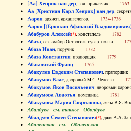
[Аа] Хенрик ван дер
, гол. приказчик
1763
Аа [Христиан Карл Хенрик] ван дер
, секре
Аарон
, архиеп. архангелогор.
1734-1736
Аарон [(Еропкин Афанасий Владимирович)
Абабуров Алексей
(*)
, констапель
1782
Абаза
, сек.-майор Острогож. гусар. полка
17
Абаза Иван
, поручик
1782
Абаза Константин
, прапорщик
1779
Абаковский Франц
1765
Абакулов Евдоким Степанович
, прапор
Абакумов Влас
, дворовый М.С. Челеева
17
Абакумов Яков Васильевич
, дворовый ба
Абакумова Авдотья
, помещица
1781
Абакумова Мария Гавриловна
, жена В.Я.
Абалдуев см. также Оболдуев
Абалдуев Семен Степанович
(*)
, дядя А.А.
Абаленская см. Оболенская