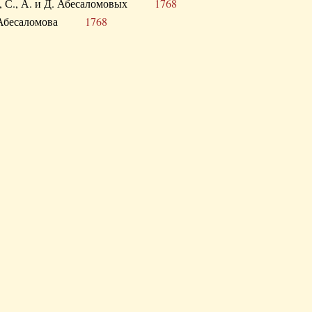
а В., С., А. и Д. Абесаломовых
1768
а И. Абесаломова
1768