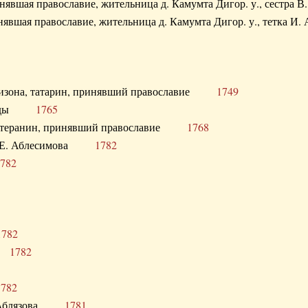
ринявшая православие, жительница д. Камумта Дигор. у., сестр
инявшая православие, жительница д. Камумта Дигор. у., тетк
арнизона, татарин, принявший православие
1749
й Орды
1765
 лютеранин, принявший православие
1768
я Н.Е. Аблесимова
1782
782
1782
та
1782
1782
С. Аблязова
1781