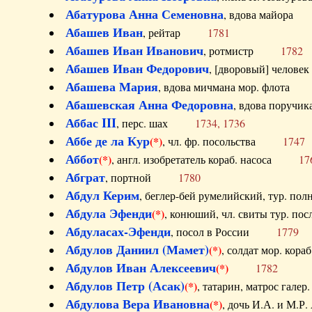
Абатурова Анна Семеновна
, вдова майо
Абашев Иван
, рейтар
1781
Абашев Иван Иванович
, ротмистр
1782
Абашев Иван Федорович
, [дворовый] чело
Абашева Мария
, вдова мичмана мор. флот
Абашевская Анна Федоровна
, вдова пор
Аббас III
, перс. шах
1734, 1736
Аббе де ла Кур
(*)
, чл. фр. посольства
1747
Аббот
(*)
, англ. изобретатель кораб. насоса
17
Абграт
, портной
1780
Абдул Керим
, беглер-бей румелийский, тур. 
Абдула Эфенди
(*)
, конюший, чл. свиты тур.
Абдуласах-Эфенди
, посол в России
1779
Абдулов Даниил (Мамет)
(*)
, солдат мор. ко
Абдулов Иван Алексеевич
(*)
1782
Абдулов Петр (Асак)
(*)
, татарин, матрос га
Абдулова Вера Ивановна
(*)
, дочь И.А. и 