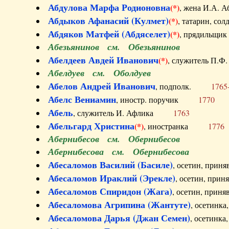
Абдулова Марфа Родионовна
(*)
, жена И.А
Абдыков Афанасий (Кулмет)
(*)
, татарин, с
Абдяков Матфей (Абдяселет)
(*)
, прядильщи
Абезьянинов см. Обезьянинов
Абелдеев Авдей Иванович
(*)
, служитель П
Абелдуев см. Оболдуев
Абелов Андрей Иванович
, подполк.
1765
Абелс Вениамин
, иностр. поручик
1770
Абель
, служитель И. Афлика
1763
Абельгард Христина
(*)
, иностранка
1776
Абернибесов см. Обернибесов
Абернибесова см. Обернибесова
Абесаломов Василий (Басиле)
, осетин, прин
Абесаломов Ираклий (Эрекле)
, осетин, при
Абесаломов Спиридон (Жага)
, осетин, прин
Абесаломова Агрипина (Жантуте)
, осетинк
Абесаломова Дарья (Джан Семен)
, осетинк