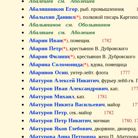
Абалешев см. Аболешев
Абалишников Егор
, рыб. промышленник
Абалыхин Даниил
(*)
, полковой писарь Карг
Абальянинов см. Обольянинов
Абаляшев см. Аболешев
Абарин Иван
(*)
, помещик
1782
Абарин Петр
(*)
, крестьянин В. Дубровског
Абарин Филипп
(*)
, крестьянин В. Дубровс
Абарина Соломонида
(*)
, вдова, помещиц
Абаринов Осип
, унтер-лейт. флота
1777
Абатуров Алексей Никитич
, фурьер лейб-г
Абатуров Иван Александрович
, кап.
17
Абатуров Михаил
, кап.
1781
Абатуров Никита Васильевич
, майор
17
Абатуров Петр
, сек.-майор
1782
Абатуров Петр Никитич
, мичман
1780, 1
Абатуров Яков Глебович
, дворянин, двоюр
Абатурова Анна Петровна
, жена П. Абат