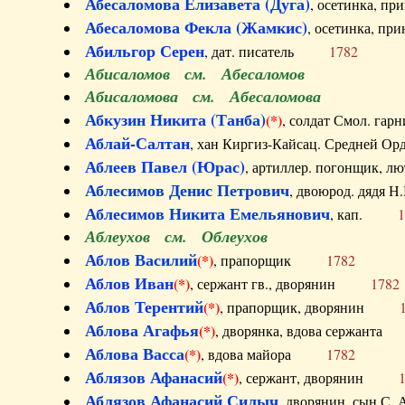
Абесаломова Елизавета (Дуга)
, осетинка, п
Абесаломова Фекла (Жамкис)
, осетинка, пр
Абильгор Серен
, дат. писатель
1782
Абисаломов см. Абесаломов
Абисаломова см. Абесаломова
Абкузин Никита (Танба)
(*)
, солдат Смол. г
Аблай-Салтан
, хан Киргиз-Кайсац. Средне
Аблеев Павел (Юрас)
, артиллер. погонщик,
Аблесимов Денис Петрович
, двоюрод. дяд
Аблесимов Никита Емельянович
, кап.
1
Аблеухов см. Облеухов
Аблов Василий
(*)
, прапорщик
1782
Аблов Иван
(*)
, сержант гв., дворянин
1782
Аблов Терентий
(*)
, прапорщик, дворянин
Аблова Агафья
(*)
, дворянка, вдова сержан
Аблова Васса
(*)
, вдова майора
1782
Аблязов Афанасий
(*)
, сержант, дворянин
Аблязов Афанасий Силыч
, дворянин, сын 