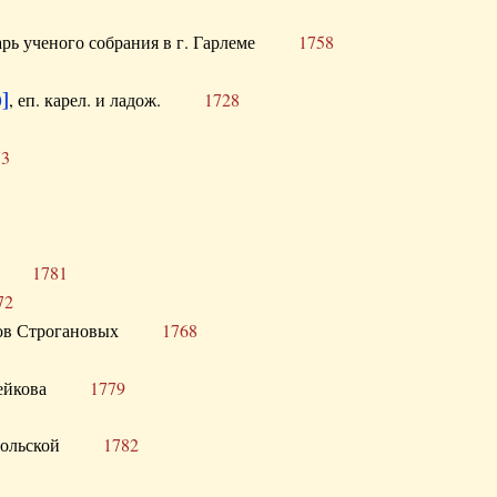
тарь ученого собрания в г. Гарлеме
1758
]
, еп. карел. и ладож.
1728
73
щик
1781
72
ронов Строгановых
1768
 Воейкова
1779
 Запольской
1782