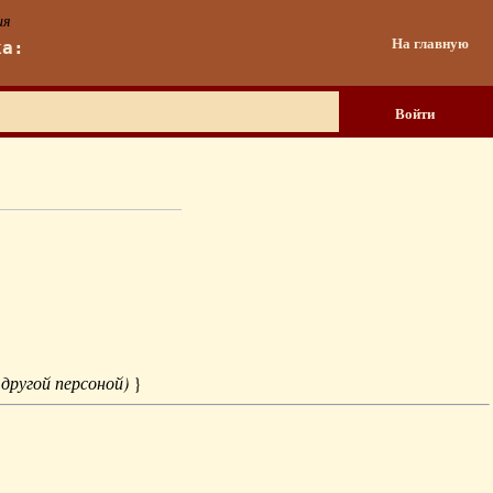
ия
На главную
ка:
Войти
 другой персоной)
}