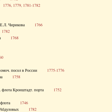
ра
1776, 1779, 1781-1782
век Е.Л. Чирикова
1766
а
1782
учика
1768
60
полномоч. посол в России
1775-1776
 посла
1758
раб. флота Кронштадт. порта
1752
лер. флота
1746
М.Р. Абдуловых
1782