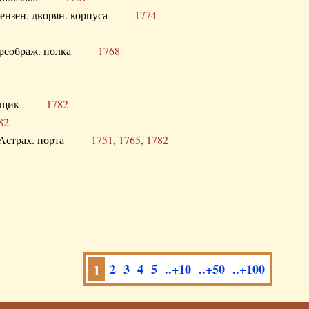
а Пензен. дворян. корпуса
1774
в. Преображ. полка
1768
помещик
1782
82
нга Астрах. порта
1751, 1765, 1782
1
2
3
4
5
..+10
..+50
..+100