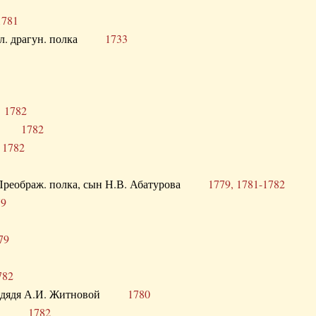
1781
опол. драгун. полка
1733
о
1782
кого
1782
а
1782
в. Преображ. полка, сын Н.В. Абатурова
1779, 1781-1782
79
79
782
од. дядя А.И. Житновой
1780
урова
1782