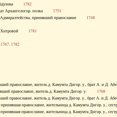
. Абдулова
1782
олдат Архангелогор. полка
1751
к Адмиралтейства, принявший православие
1748
.Ф. Хитровой
1781
-1767, 1782
явший православие, житель д. Камумта Дигор. у., брат А. и 
нявший православие, житель д. Камумта Дигор. у.
1768
явший православие, житель д. Камумта Дигор. у., брат А. и 
а, принявшая православие, жительница д. Камумта Дигор. у.,
а, принявшая православие, жительница д. Камумта Дигор. у.,