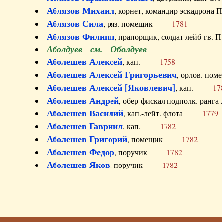
Аблязов Михаил
, корнет, командир эскадрон
Аблязов Сила
, ряз. помещик
1781
Аблязов Филипп
, прапорщик, солдат лейб-г
Аболдуев см. Оболдуев
Аболешев Алексей
, кап.
1758
Аболешев Алексей Григорьевич
, орлов. 
Аболешев Алексей [Яковлевич]
, кап.
17
Аболешев Андрей
, обер-фискал подполк. ра
Аболешев Василий
, кап.-лейт. флота
1779
Аболешев Гавриил
, кап.
1782
Аболешев Григорий
, помещик
1782
Аболешев Федор
, поручик
1782
Аболешев Яков
, поручик
1782