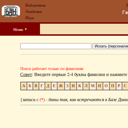
Б
иблиотека
А
кадемии
Г
Н
аук
Меню
Поиск работает только по фамилиям
Совет
: Введите первые 2-4 буквы фамилии и нажмите 
А
Б
В
Г
Д
Е
Ж
З
И
К
Л
М
Н
О
П
Р
С
{
записи с
(*)
- даны так, как встречаются в Базе Данн