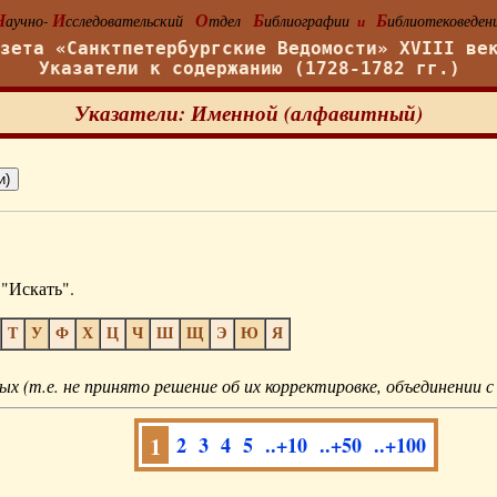
Н
И
О
Б
Б
аучно-
сследовательский
тдел
иблиографии
иблиотековеден
и
азета «Санктпетербургские Ведомости» XVIII ве
Указатели к содержанию (1728-1782 гг.)
Указатели: Именной (алфавитный)
"Искать".
Т
У
Ф
Х
Ц
Ч
Ш
Щ
Э
Ю
Я
ых (т.е. не принято решение об их корректировке, объединении с
1
2
3
4
5
..+10
..+50
..+100