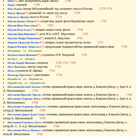
(*)
, англ. изобретатель кораб. насоса
1760
Аббот
, портной
1780
Абграт
, беглер-бей румелийский, тур. полномоч. посол в России
1775-1776
Абдул Керим
(*)
, конюший, чл. свиты тур. посла
1758
Абдула Эфенди
, посол в России
1779
Абдуласах-Эфенди
(*)
, солдат мор. кораб. флота Кронштадт. порта
1752
Абдулов Даниил (Мамет)
(*)
1782
Абдулов Иван Алексеевич
(*)
, татарин, матрос галер. флота
1746
Абдулов Петр (Асак)
(*)
, дочь И.А. и М.Р. Абдуловых
1782
Абдулова Вера Ивановна
(*)
, жена И.А. Абдулова
1782
Абдулова Марфа Родионовна
(*)
, татарин, солдат Архангелогор. полка
1751
Абдыков Афанасий (Кулмет)
(*)
, прядильщик Адмиралтейства, принявший православие
1748
Абдяков Матфей (Абдяселет)
Абезьянинов см. Обезьянинов
(*)
, служитель П.Ф. Хитровой
1781
Абелдеев Авдей Иванович
Абелдуев см. Оболдуев
, подполк.
1765-1767, 1782
Абелов Андрей Иванович
, иностр. поручик
1770
Абелс Вениамин
, служитель И. Афлика
1763
Абель
(*)
, иностранка
1776
Абельгард Христина
Абернибесов см. Обернибесов
Абернибесова см. Обернибесова
, осетин, принявший православие, житель д. Камумта Дигор. у., брат А. и
Абесаломов Василий (Басиле)
Д. Абесаломовых
1768
, осетин, принявший православие, житель д. Камумта Дигор. у.
1768
Абесаломов Ираклий (Эрекле)
, осетин, принявший православие, житель д. Камумта Дигор. у., брат А. и
Абесаломов Спиридон (Жага)
Д. Абесаломовых
1768
, осетинка, принявшая православие, жительница д. Камумта Дигор. у.,
Абесаломова Агрипина (Жантуте)
сестра Д. Абесаломовой
1768
, осетинка, принявшая православие, жительница д. Камумта Дигор. у.,
Абесаломова Дарья (Джан Семен)
сестра А. Абесаломовой
1768
, осетинка, принявшая православие, жительница д. Камумта Дигор. у.,
Абесаломова Елизавета (Дуга)
сестра В., С., А. и Д. Абесаломовых
1768
, осетинка, принявшая православие, жительница д. Камумта Дигор. у.,
Абесаломова Фекла (Жамкис)
тетка И. Абесаломова
1768