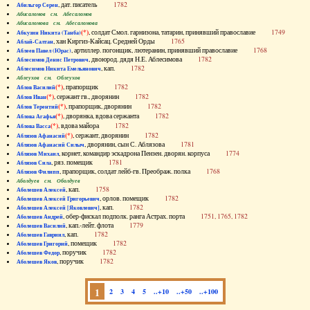
, дат. писатель
1782
Абильгор Серен
Абисаломов см. Абесаломов
Абисаломова см. Абесаломова
(*)
, солдат Смол. гарнизона, татарин, принявший православие
1749
Абкузин Никита (Танба)
, хан Киргиз-Кайсац. Средней Орды
1765
Аблай-Салтан
, артиллер. погонщик, лютеранин, принявший православие
1768
Аблеев Павел (Юрас)
, двоюрод. дядя Н.Е. Аблесимова
1782
Аблесимов Денис Петрович
, кап.
1782
Аблесимов Никита Емельянович
Аблеухов см. Облеухов
(*)
, прапорщик
1782
Аблов Василий
(*)
, сержант гв., дворянин
1782
Аблов Иван
(*)
, прапорщик, дворянин
1782
Аблов Терентий
(*)
, дворянка, вдова сержанта
1782
Аблова Агафья
(*)
, вдова майора
1782
Аблова Васса
(*)
, сержант, дворянин
1782
Аблязов Афанасий
, дворянин, сын С. Аблязова
1781
Аблязов Афанасий Силыч
, корнет, командир эскадрона Пензен. дворян. корпуса
1774
Аблязов Михаил
, ряз. помещик
1781
Аблязов Сила
, прапорщик, солдат лейб-гв. Преображ. полка
1768
Аблязов Филипп
Аболдуев см. Оболдуев
, кап.
1758
Аболешев Алексей
, орлов. помещик
1782
Аболешев Алексей Григорьевич
, кап.
1782
Аболешев Алексей [Яковлевич]
, обер-фискал подполк. ранга Астрах. порта
1751, 1765, 1782
Аболешев Андрей
, кап.-лейт. флота
1779
Аболешев Василий
, кап.
1782
Аболешев Гавриил
, помещик
1782
Аболешев Григорий
, поручик
1782
Аболешев Федор
, поручик
1782
Аболешев Яков
1
2
3
4
5
..+10
..+50
..+100