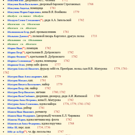
, дворовый М.С. Челеева
1772
Абакумов Влас
, дворовый баронов Строгановых
1768
Абакумов Яков Васильевич
, помещица
1781
Абакумова Авдотья
, жена В.Я. Воейкова
1779
Абакумова Мария Гавриловна
Абалдуев см. также Оболдуев
(*)
, дядя А.А. Запольской
1782
Абалдуев Семен Степанович
Абаленская см. Оболенская
Абалешев см. Аболешев
, рыб. промышленник
1781
Абалишников Егор
(*)
, полковой писарь Каргопол. драгун. полка
1733
Абалыхин Даниил
Абальянинов см. Обольянинов
Абаляшев см. Аболешев
(*)
, помещик
1782
Абарин Иван
(*)
, крестьянин В. Дубровского
1782
Абарин Петр
(*)
, крестьянин В. Дубровского
1782
Абарин Филипп
(*)
, вдова, помещица
1782
Абарина Соломонида
, унтер-лейт. флота
1777
Абаринов Осип
, фурьер лейб-гв. Преображ. полка, сын Н.В. Абатурова
1779, 1781-
Абатуров Алексей Никитич
1782
, кап.
1779
Абатуров Иван Александрович
, кап.
1781
Абатуров Михаил
, майор
1779
Абатуров Никита Васильевич
, сек.-майор
1782
Абатуров Петр
, мичман
1780, 1782
Абатуров Петр Никитич
, дворянин, двоюрод. дядя А.И. Житновой
1780
Абатуров Яков Глебович
, жена П. Абатурова
1782
Абатурова Анна Петровна
, вдова майора
1776, 1779, 1781-1782
Абатурова Анна Семеновна
, рейтар
1781
Абашев Иван
, ротмистр
1782
Абашев Иван Иванович
, [дворовый] человек Е.Л. Чирикова
1766
Абашев Иван Федорович
, вдова мичмана мор. флота
1782
Абашева Мария
, вдова поручика
1768
Абашевская Анна Федоровна
, перс. шах
1734, 1736
Аббас III
(*)
, чл. фр. посольства
1747
Аббе де ла Кур