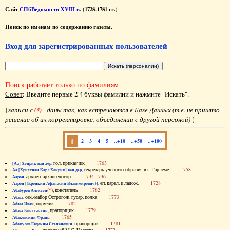
Сайт
СПбВедомости XVIII в.
(1728-1781 гг.)
Поиск по именам по содержанию газеты.
Вход для зарегистрированных пользователей
Поиск работает только по фамилиям
Совет
: Введите первые 2-4 буквы фамилии и нажмите "Искать".
{
записи с
(*)
- даны так, как встречаются в Базе Данных (т.е. не принято
решение об их корректировке, объединении с другой персоной)
}
1
2
3
4
5
..+10
..+50
..+100
, гол. приказчик
1763
[Аа] Хенрик ван дер
, секретарь ученого собрания в г. Гарлеме
1758
Аа [Христиан Карл Хенрик] ван дер
, архиеп. архангелогор.
1734-1736
Аарон
, еп. карел. и ладож.
1728
Аарон [(Еропкин Афанасий Владимирович)]
(*)
, констапель
1782
Абабуров Алексей
, сек.-майор Острогож. гусар. полка
1773
Абаза
, поручик
1782
Абаза Иван
, прапорщик
1779
Абаза Константин
1765
Абаковский Франц
, прапорщик
1781
Абакулов Евдоким Степанович