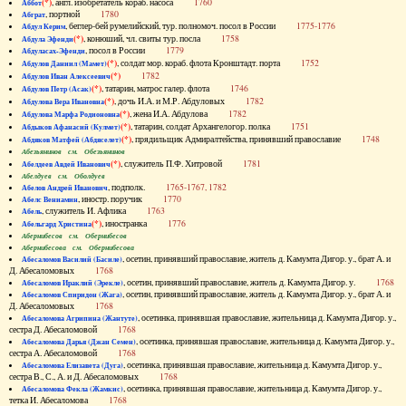
(*)
, англ. изобретатель кораб. насоса
1760
Аббот
, портной
1780
Абграт
, беглер-бей румелийский, тур. полномоч. посол в России
1775-1776
Абдул Керим
(*)
, конюший, чл. свиты тур. посла
1758
Абдула Эфенди
, посол в России
1779
Абдуласах-Эфенди
(*)
, солдат мор. кораб. флота Кронштадт. порта
1752
Абдулов Даниил (Мамет)
(*)
1782
Абдулов Иван Алексеевич
(*)
, татарин, матрос галер. флота
1746
Абдулов Петр (Асак)
(*)
, дочь И.А. и М.Р. Абдуловых
1782
Абдулова Вера Ивановна
(*)
, жена И.А. Абдулова
1782
Абдулова Марфа Родионовна
(*)
, татарин, солдат Архангелогор. полка
1751
Абдыков Афанасий (Кулмет)
(*)
, прядильщик Адмиралтейства, принявший православие
1748
Абдяков Матфей (Абдяселет)
Абезьянинов см. Обезьянинов
(*)
, служитель П.Ф. Хитровой
1781
Абелдеев Авдей Иванович
Абелдуев см. Оболдуев
, подполк.
1765-1767, 1782
Абелов Андрей Иванович
, иностр. поручик
1770
Абелс Вениамин
, служитель И. Афлика
1763
Абель
(*)
, иностранка
1776
Абельгард Христина
Абернибесов см. Обернибесов
Абернибесова см. Обернибесова
, осетин, принявший православие, житель д. Камумта Дигор. у., брат А. и
Абесаломов Василий (Басиле)
Д. Абесаломовых
1768
, осетин, принявший православие, житель д. Камумта Дигор. у.
1768
Абесаломов Ираклий (Эрекле)
, осетин, принявший православие, житель д. Камумта Дигор. у., брат А. и
Абесаломов Спиридон (Жага)
Д. Абесаломовых
1768
, осетинка, принявшая православие, жительница д. Камумта Дигор. у.,
Абесаломова Агрипина (Жантуте)
сестра Д. Абесаломовой
1768
, осетинка, принявшая православие, жительница д. Камумта Дигор. у.,
Абесаломова Дарья (Джан Семен)
сестра А. Абесаломовой
1768
, осетинка, принявшая православие, жительница д. Камумта Дигор. у.,
Абесаломова Елизавета (Дуга)
сестра В., С., А. и Д. Абесаломовых
1768
, осетинка, принявшая православие, жительница д. Камумта Дигор. у.,
Абесаломова Фекла (Жамкис)
тетка И. Абесаломова
1768