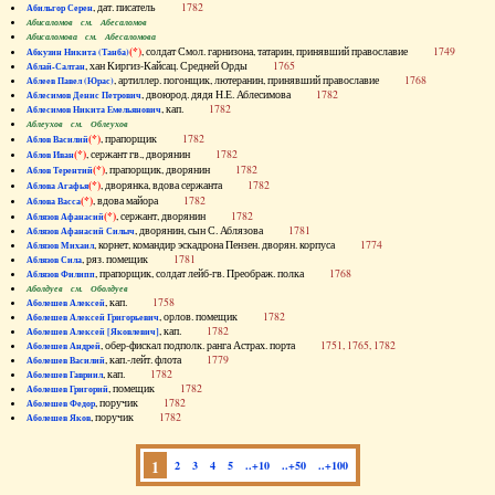
, дат. писатель
1782
Абильгор Серен
Абисаломов см. Абесаломов
Абисаломова см. Абесаломова
(*)
, солдат Смол. гарнизона, татарин, принявший православие
1749
Абкузин Никита (Танба)
, хан Киргиз-Кайсац. Средней Орды
1765
Аблай-Салтан
, артиллер. погонщик, лютеранин, принявший православие
1768
Аблеев Павел (Юрас)
, двоюрод. дядя Н.Е. Аблесимова
1782
Аблесимов Денис Петрович
, кап.
1782
Аблесимов Никита Емельянович
Аблеухов см. Облеухов
(*)
, прапорщик
1782
Аблов Василий
(*)
, сержант гв., дворянин
1782
Аблов Иван
(*)
, прапорщик, дворянин
1782
Аблов Терентий
(*)
, дворянка, вдова сержанта
1782
Аблова Агафья
(*)
, вдова майора
1782
Аблова Васса
(*)
, сержант, дворянин
1782
Аблязов Афанасий
, дворянин, сын С. Аблязова
1781
Аблязов Афанасий Силыч
, корнет, командир эскадрона Пензен. дворян. корпуса
1774
Аблязов Михаил
, ряз. помещик
1781
Аблязов Сила
, прапорщик, солдат лейб-гв. Преображ. полка
1768
Аблязов Филипп
Аболдуев см. Оболдуев
, кап.
1758
Аболешев Алексей
, орлов. помещик
1782
Аболешев Алексей Григорьевич
, кап.
1782
Аболешев Алексей [Яковлевич]
, обер-фискал подполк. ранга Астрах. порта
1751, 1765, 1782
Аболешев Андрей
, кап.-лейт. флота
1779
Аболешев Василий
, кап.
1782
Аболешев Гавриил
, помещик
1782
Аболешев Григорий
, поручик
1782
Аболешев Федор
, поручик
1782
Аболешев Яков
1
2
3
4
5
..+10
..+50
..+100