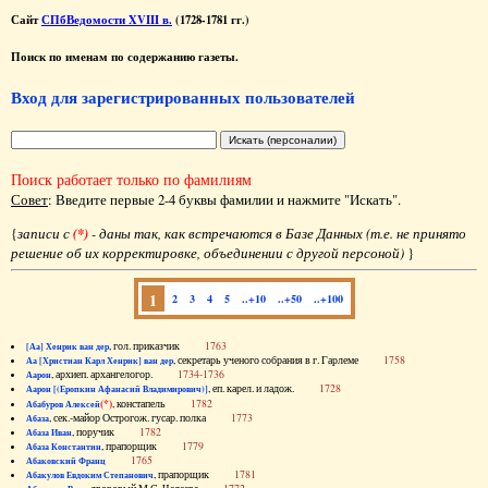
Сайт
СПбВедомости XVIII в.
(1728-1781 гг.)
Поиск по именам по содержанию газеты.
Вход для зарегистрированных пользователей
Поиск работает только по фамилиям
Совет
: Введите первые 2-4 буквы фамилии и нажмите "Искать".
{
записи с
(*)
- даны так, как встречаются в Базе Данных (т.е. не принято
решение об их корректировке, объединении с другой персоной)
}
1
2
3
4
5
..+10
..+50
..+100
, гол. приказчик
1763
[Аа] Хенрик ван дер
, секретарь ученого собрания в г. Гарлеме
1758
Аа [Христиан Карл Хенрик] ван дер
, архиеп. архангелогор.
1734-1736
Аарон
, еп. карел. и ладож.
1728
Аарон [(Еропкин Афанасий Владимирович)]
(*)
, констапель
1782
Абабуров Алексей
, сек.-майор Острогож. гусар. полка
1773
Абаза
, поручик
1782
Абаза Иван
, прапорщик
1779
Абаза Константин
1765
Абаковский Франц
, прапорщик
1781
Абакулов Евдоким Степанович