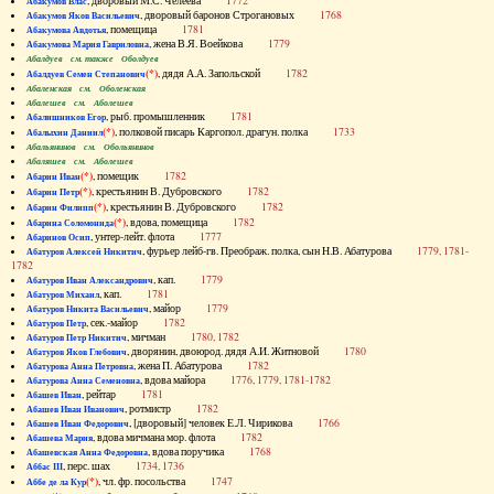
, дворовый М.С. Челеева
1772
Абакумов Влас
, дворовый баронов Строгановых
1768
Абакумов Яков Васильевич
, помещица
1781
Абакумова Авдотья
, жена В.Я. Воейкова
1779
Абакумова Мария Гавриловна
Абалдуев см. также Оболдуев
(*)
, дядя А.А. Запольской
1782
Абалдуев Семен Степанович
Абаленская см. Оболенская
Абалешев см. Аболешев
, рыб. промышленник
1781
Абалишников Егор
(*)
, полковой писарь Каргопол. драгун. полка
1733
Абалыхин Даниил
Абальянинов см. Обольянинов
Абаляшев см. Аболешев
(*)
, помещик
1782
Абарин Иван
(*)
, крестьянин В. Дубровского
1782
Абарин Петр
(*)
, крестьянин В. Дубровского
1782
Абарин Филипп
(*)
, вдова, помещица
1782
Абарина Соломонида
, унтер-лейт. флота
1777
Абаринов Осип
, фурьер лейб-гв. Преображ. полка, сын Н.В. Абатурова
1779, 1781-
Абатуров Алексей Никитич
1782
, кап.
1779
Абатуров Иван Александрович
, кап.
1781
Абатуров Михаил
, майор
1779
Абатуров Никита Васильевич
, сек.-майор
1782
Абатуров Петр
, мичман
1780, 1782
Абатуров Петр Никитич
, дворянин, двоюрод. дядя А.И. Житновой
1780
Абатуров Яков Глебович
, жена П. Абатурова
1782
Абатурова Анна Петровна
, вдова майора
1776, 1779, 1781-1782
Абатурова Анна Семеновна
, рейтар
1781
Абашев Иван
, ротмистр
1782
Абашев Иван Иванович
, [дворовый] человек Е.Л. Чирикова
1766
Абашев Иван Федорович
, вдова мичмана мор. флота
1782
Абашева Мария
, вдова поручика
1768
Абашевская Анна Федоровна
, перс. шах
1734, 1736
Аббас III
(*)
, чл. фр. посольства
1747
Аббе де ла Кур