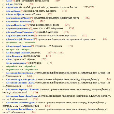
(*)
, англ. изобретатель кораб. насоса
1760
Аббот
, портной
1780
Абграт
, беглер-бей румелийский, тур. полномоч. посол в России
1775-1776
Абдул Керим
(*)
, конюший, чл. свиты тур. посла
1758
Абдула Эфенди
, посол в России
1779
Абдуласах-Эфенди
(*)
, солдат мор. кораб. флота Кронштадт. порта
1752
Абдулов Даниил (Мамет)
(*)
1782
Абдулов Иван Алексеевич
(*)
, татарин, матрос галер. флота
1746
Абдулов Петр (Асак)
(*)
, дочь И.А. и М.Р. Абдуловых
1782
Абдулова Вера Ивановна
(*)
, жена И.А. Абдулова
1782
Абдулова Марфа Родионовна
(*)
, татарин, солдат Архангелогор. полка
1751
Абдыков Афанасий (Кулмет)
(*)
, прядильщик Адмиралтейства, принявший православие
1748
Абдяков Матфей (Абдяселет)
Абезьянинов см. Обезьянинов
(*)
, служитель П.Ф. Хитровой
1781
Абелдеев Авдей Иванович
Абелдуев см. Оболдуев
, подполк.
1765-1767, 1782
Абелов Андрей Иванович
, иностр. поручик
1770
Абелс Вениамин
, служитель И. Афлика
1763
Абель
(*)
, иностранка
1776
Абельгард Христина
Абернибесов см. Обернибесов
Абернибесова см. Обернибесова
, осетин, принявший православие, житель д. Камумта Дигор. у., брат А. и
Абесаломов Василий (Басиле)
Д. Абесаломовых
1768
, осетин, принявший православие, житель д. Камумта Дигор. у.
1768
Абесаломов Ираклий (Эрекле)
, осетин, принявший православие, житель д. Камумта Дигор. у., брат А. и
Абесаломов Спиридон (Жага)
Д. Абесаломовых
1768
, осетинка, принявшая православие, жительница д. Камумта Дигор. у.,
Абесаломова Агрипина (Жантуте)
сестра Д. Абесаломовой
1768
, осетинка, принявшая православие, жительница д. Камумта Дигор. у.,
Абесаломова Дарья (Джан Семен)
сестра А. Абесаломовой
1768
, осетинка, принявшая православие, жительница д. Камумта Дигор. у.,
Абесаломова Елизавета (Дуга)
сестра В., С., А. и Д. Абесаломовых
1768
, осетинка, принявшая православие, жительница д. Камумта Дигор. у.,
Абесаломова Фекла (Жамкис)
тетка И. Абесаломова
1768