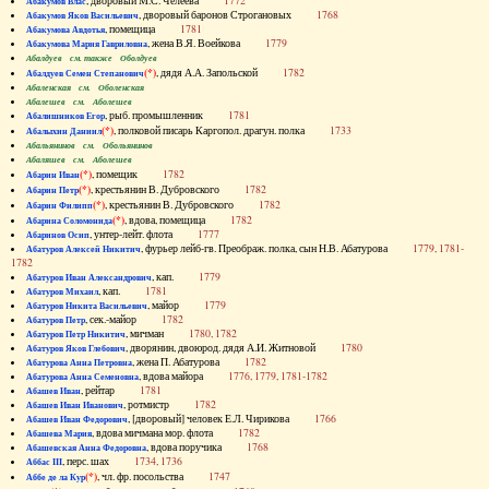
, дворовый М.С. Челеева
1772
Абакумов Влас
, дворовый баронов Строгановых
1768
Абакумов Яков Васильевич
, помещица
1781
Абакумова Авдотья
, жена В.Я. Воейкова
1779
Абакумова Мария Гавриловна
Абалдуев см. также Оболдуев
(*)
, дядя А.А. Запольской
1782
Абалдуев Семен Степанович
Абаленская см. Оболенская
Абалешев см. Аболешев
, рыб. промышленник
1781
Абалишников Егор
(*)
, полковой писарь Каргопол. драгун. полка
1733
Абалыхин Даниил
Абальянинов см. Обольянинов
Абаляшев см. Аболешев
(*)
, помещик
1782
Абарин Иван
(*)
, крестьянин В. Дубровского
1782
Абарин Петр
(*)
, крестьянин В. Дубровского
1782
Абарин Филипп
(*)
, вдова, помещица
1782
Абарина Соломонида
, унтер-лейт. флота
1777
Абаринов Осип
, фурьер лейб-гв. Преображ. полка, сын Н.В. Абатурова
1779, 1781-
Абатуров Алексей Никитич
1782
, кап.
1779
Абатуров Иван Александрович
, кап.
1781
Абатуров Михаил
, майор
1779
Абатуров Никита Васильевич
, сек.-майор
1782
Абатуров Петр
, мичман
1780, 1782
Абатуров Петр Никитич
, дворянин, двоюрод. дядя А.И. Житновой
1780
Абатуров Яков Глебович
, жена П. Абатурова
1782
Абатурова Анна Петровна
, вдова майора
1776, 1779, 1781-1782
Абатурова Анна Семеновна
, рейтар
1781
Абашев Иван
, ротмистр
1782
Абашев Иван Иванович
, [дворовый] человек Е.Л. Чирикова
1766
Абашев Иван Федорович
, вдова мичмана мор. флота
1782
Абашева Мария
, вдова поручика
1768
Абашевская Анна Федоровна
, перс. шах
1734, 1736
Аббас III
(*)
, чл. фр. посольства
1747
Аббе де ла Кур