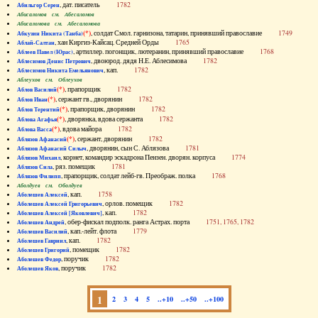
, дат. писатель
1782
Абильгор Серен
Абисаломов см. Абесаломов
Абисаломова см. Абесаломова
(*)
, солдат Смол. гарнизона, татарин, принявший православие
1749
Абкузин Никита (Танба)
, хан Киргиз-Кайсац. Средней Орды
1765
Аблай-Салтан
, артиллер. погонщик, лютеранин, принявший православие
1768
Аблеев Павел (Юрас)
, двоюрод. дядя Н.Е. Аблесимова
1782
Аблесимов Денис Петрович
, кап.
1782
Аблесимов Никита Емельянович
Аблеухов см. Облеухов
(*)
, прапорщик
1782
Аблов Василий
(*)
, сержант гв., дворянин
1782
Аблов Иван
(*)
, прапорщик, дворянин
1782
Аблов Терентий
(*)
, дворянка, вдова сержанта
1782
Аблова Агафья
(*)
, вдова майора
1782
Аблова Васса
(*)
, сержант, дворянин
1782
Аблязов Афанасий
, дворянин, сын С. Аблязова
1781
Аблязов Афанасий Силыч
, корнет, командир эскадрона Пензен. дворян. корпуса
1774
Аблязов Михаил
, ряз. помещик
1781
Аблязов Сила
, прапорщик, солдат лейб-гв. Преображ. полка
1768
Аблязов Филипп
Аболдуев см. Оболдуев
, кап.
1758
Аболешев Алексей
, орлов. помещик
1782
Аболешев Алексей Григорьевич
, кап.
1782
Аболешев Алексей [Яковлевич]
, обер-фискал подполк. ранга Астрах. порта
1751, 1765, 1782
Аболешев Андрей
, кап.-лейт. флота
1779
Аболешев Василий
, кап.
1782
Аболешев Гавриил
, помещик
1782
Аболешев Григорий
, поручик
1782
Аболешев Федор
, поручик
1782
Аболешев Яков
1
2
3
4
5
..+10
..+50
..+100