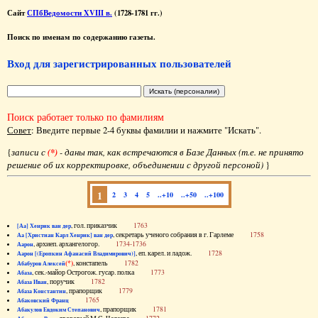
Сайт
СПбВедомости XVIII в.
(1728-1781 гг.)
Поиск по именам по содержанию газеты.
Вход для зарегистрированных пользователей
Поиск работает только по фамилиям
Совет
: Введите первые 2-4 буквы фамилии и нажмите "Искать".
{
записи с
(*)
- даны так, как встречаются в Базе Данных (т.е. не принято
решение об их корректировке, объединении с другой персоной)
}
1
2
3
4
5
..+10
..+50
..+100
, гол. приказчик
1763
[Аа] Хенрик ван дер
, секретарь ученого собрания в г. Гарлеме
1758
Аа [Христиан Карл Хенрик] ван дер
, архиеп. архангелогор.
1734-1736
Аарон
, еп. карел. и ладож.
1728
Аарон [(Еропкин Афанасий Владимирович)]
(*)
, констапель
1782
Абабуров Алексей
, сек.-майор Острогож. гусар. полка
1773
Абаза
, поручик
1782
Абаза Иван
, прапорщик
1779
Абаза Константин
1765
Абаковский Франц
, прапорщик
1781
Абакулов Евдоким Степанович