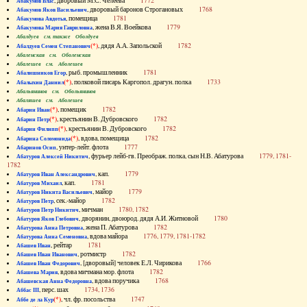
, дворовый М.С. Челеева
1772
Абакумов Влас
, дворовый баронов Строгановых
1768
Абакумов Яков Васильевич
, помещица
1781
Абакумова Авдотья
, жена В.Я. Воейкова
1779
Абакумова Мария Гавриловна
Абалдуев см. также Оболдуев
(*)
, дядя А.А. Запольской
1782
Абалдуев Семен Степанович
Абаленская см. Оболенская
Абалешев см. Аболешев
, рыб. промышленник
1781
Абалишников Егор
(*)
, полковой писарь Каргопол. драгун. полка
1733
Абалыхин Даниил
Абальянинов см. Обольянинов
Абаляшев см. Аболешев
(*)
, помещик
1782
Абарин Иван
(*)
, крестьянин В. Дубровского
1782
Абарин Петр
(*)
, крестьянин В. Дубровского
1782
Абарин Филипп
(*)
, вдова, помещица
1782
Абарина Соломонида
, унтер-лейт. флота
1777
Абаринов Осип
, фурьер лейб-гв. Преображ. полка, сын Н.В. Абатурова
1779, 1781-
Абатуров Алексей Никитич
1782
, кап.
1779
Абатуров Иван Александрович
, кап.
1781
Абатуров Михаил
, майор
1779
Абатуров Никита Васильевич
, сек.-майор
1782
Абатуров Петр
, мичман
1780, 1782
Абатуров Петр Никитич
, дворянин, двоюрод. дядя А.И. Житновой
1780
Абатуров Яков Глебович
, жена П. Абатурова
1782
Абатурова Анна Петровна
, вдова майора
1776, 1779, 1781-1782
Абатурова Анна Семеновна
, рейтар
1781
Абашев Иван
, ротмистр
1782
Абашев Иван Иванович
, [дворовый] человек Е.Л. Чирикова
1766
Абашев Иван Федорович
, вдова мичмана мор. флота
1782
Абашева Мария
, вдова поручика
1768
Абашевская Анна Федоровна
, перс. шах
1734, 1736
Аббас III
(*)
, чл. фр. посольства
1747
Аббе де ла Кур