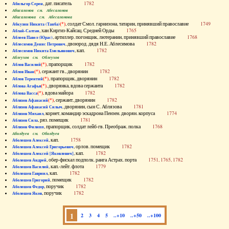
, дат. писатель
1782
Абильгор Серен
Абисаломов см. Абесаломов
Абисаломова см. Абесаломова
(*)
, солдат Смол. гарнизона, татарин, принявший православие
1749
Абкузин Никита (Танба)
, хан Киргиз-Кайсац. Средней Орды
1765
Аблай-Салтан
, артиллер. погонщик, лютеранин, принявший православие
1768
Аблеев Павел (Юрас)
, двоюрод. дядя Н.Е. Аблесимова
1782
Аблесимов Денис Петрович
, кап.
1782
Аблесимов Никита Емельянович
Аблеухов см. Облеухов
(*)
, прапорщик
1782
Аблов Василий
(*)
, сержант гв., дворянин
1782
Аблов Иван
(*)
, прапорщик, дворянин
1782
Аблов Терентий
(*)
, дворянка, вдова сержанта
1782
Аблова Агафья
(*)
, вдова майора
1782
Аблова Васса
(*)
, сержант, дворянин
1782
Аблязов Афанасий
, дворянин, сын С. Аблязова
1781
Аблязов Афанасий Силыч
, корнет, командир эскадрона Пензен. дворян. корпуса
1774
Аблязов Михаил
, ряз. помещик
1781
Аблязов Сила
, прапорщик, солдат лейб-гв. Преображ. полка
1768
Аблязов Филипп
Аболдуев см. Оболдуев
, кап.
1758
Аболешев Алексей
, орлов. помещик
1782
Аболешев Алексей Григорьевич
, кап.
1782
Аболешев Алексей [Яковлевич]
, обер-фискал подполк. ранга Астрах. порта
1751, 1765, 1782
Аболешев Андрей
, кап.-лейт. флота
1779
Аболешев Василий
, кап.
1782
Аболешев Гавриил
, помещик
1782
Аболешев Григорий
, поручик
1782
Аболешев Федор
, поручик
1782
Аболешев Яков
1
2
3
4
5
..+10
..+50
..+100