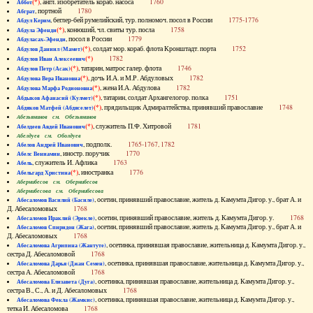
(*)
, англ. изобретатель кораб. насоса
1760
Аббот
, портной
1780
Абграт
, беглер-бей румелийский, тур. полномоч. посол в России
1775-1776
Абдул Керим
(*)
, конюший, чл. свиты тур. посла
1758
Абдула Эфенди
, посол в России
1779
Абдуласах-Эфенди
(*)
, солдат мор. кораб. флота Кронштадт. порта
1752
Абдулов Даниил (Мамет)
(*)
1782
Абдулов Иван Алексеевич
(*)
, татарин, матрос галер. флота
1746
Абдулов Петр (Асак)
(*)
, дочь И.А. и М.Р. Абдуловых
1782
Абдулова Вера Ивановна
(*)
, жена И.А. Абдулова
1782
Абдулова Марфа Родионовна
(*)
, татарин, солдат Архангелогор. полка
1751
Абдыков Афанасий (Кулмет)
(*)
, прядильщик Адмиралтейства, принявший православие
1748
Абдяков Матфей (Абдяселет)
Абезьянинов см. Обезьянинов
(*)
, служитель П.Ф. Хитровой
1781
Абелдеев Авдей Иванович
Абелдуев см. Оболдуев
, подполк.
1765-1767, 1782
Абелов Андрей Иванович
, иностр. поручик
1770
Абелс Вениамин
, служитель И. Афлика
1763
Абель
(*)
, иностранка
1776
Абельгард Христина
Абернибесов см. Обернибесов
Абернибесова см. Обернибесова
, осетин, принявший православие, житель д. Камумта Дигор. у., брат А. и
Абесаломов Василий (Басиле)
Д. Абесаломовых
1768
, осетин, принявший православие, житель д. Камумта Дигор. у.
1768
Абесаломов Ираклий (Эрекле)
, осетин, принявший православие, житель д. Камумта Дигор. у., брат А. и
Абесаломов Спиридон (Жага)
Д. Абесаломовых
1768
, осетинка, принявшая православие, жительница д. Камумта Дигор. у.,
Абесаломова Агрипина (Жантуте)
сестра Д. Абесаломовой
1768
, осетинка, принявшая православие, жительница д. Камумта Дигор. у.,
Абесаломова Дарья (Джан Семен)
сестра А. Абесаломовой
1768
, осетинка, принявшая православие, жительница д. Камумта Дигор. у.,
Абесаломова Елизавета (Дуга)
сестра В., С., А. и Д. Абесаломовых
1768
, осетинка, принявшая православие, жительница д. Камумта Дигор. у.,
Абесаломова Фекла (Жамкис)
тетка И. Абесаломова
1768