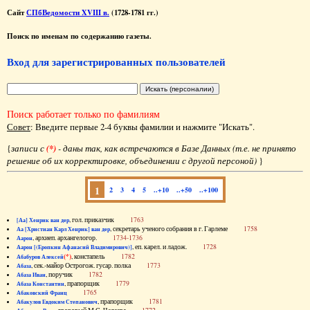
Сайт
СПбВедомости XVIII в.
(1728-1781 гг.)
Поиск по именам по содержанию газеты.
Вход для зарегистрированных пользователей
Поиск работает только по фамилиям
Совет
: Введите первые 2-4 буквы фамилии и нажмите "Искать".
{
записи с
(*)
- даны так, как встречаются в Базе Данных (т.е. не принято
решение об их корректировке, объединении с другой персоной)
}
1
2
3
4
5
..+10
..+50
..+100
, гол. приказчик
1763
[Аа] Хенрик ван дер
, секретарь ученого собрания в г. Гарлеме
1758
Аа [Христиан Карл Хенрик] ван дер
, архиеп. архангелогор.
1734-1736
Аарон
, еп. карел. и ладож.
1728
Аарон [(Еропкин Афанасий Владимирович)]
(*)
, констапель
1782
Абабуров Алексей
, сек.-майор Острогож. гусар. полка
1773
Абаза
, поручик
1782
Абаза Иван
, прапорщик
1779
Абаза Константин
1765
Абаковский Франц
, прапорщик
1781
Абакулов Евдоким Степанович