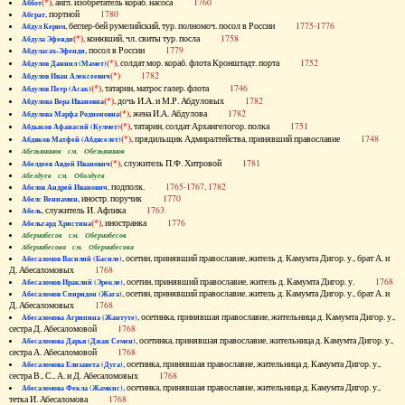
(*)
, англ. изобретатель кораб. насоса
1760
Аббот
, портной
1780
Абграт
, беглер-бей румелийский, тур. полномоч. посол в России
1775-1776
Абдул Керим
(*)
, конюший, чл. свиты тур. посла
1758
Абдула Эфенди
, посол в России
1779
Абдуласах-Эфенди
(*)
, солдат мор. кораб. флота Кронштадт. порта
1752
Абдулов Даниил (Мамет)
(*)
1782
Абдулов Иван Алексеевич
(*)
, татарин, матрос галер. флота
1746
Абдулов Петр (Асак)
(*)
, дочь И.А. и М.Р. Абдуловых
1782
Абдулова Вера Ивановна
(*)
, жена И.А. Абдулова
1782
Абдулова Марфа Родионовна
(*)
, татарин, солдат Архангелогор. полка
1751
Абдыков Афанасий (Кулмет)
(*)
, прядильщик Адмиралтейства, принявший православие
1748
Абдяков Матфей (Абдяселет)
Абезьянинов см. Обезьянинов
(*)
, служитель П.Ф. Хитровой
1781
Абелдеев Авдей Иванович
Абелдуев см. Оболдуев
, подполк.
1765-1767, 1782
Абелов Андрей Иванович
, иностр. поручик
1770
Абелс Вениамин
, служитель И. Афлика
1763
Абель
(*)
, иностранка
1776
Абельгард Христина
Абернибесов см. Обернибесов
Абернибесова см. Обернибесова
, осетин, принявший православие, житель д. Камумта Дигор. у., брат А. и
Абесаломов Василий (Басиле)
Д. Абесаломовых
1768
, осетин, принявший православие, житель д. Камумта Дигор. у.
1768
Абесаломов Ираклий (Эрекле)
, осетин, принявший православие, житель д. Камумта Дигор. у., брат А. и
Абесаломов Спиридон (Жага)
Д. Абесаломовых
1768
, осетинка, принявшая православие, жительница д. Камумта Дигор. у.,
Абесаломова Агрипина (Жантуте)
сестра Д. Абесаломовой
1768
, осетинка, принявшая православие, жительница д. Камумта Дигор. у.,
Абесаломова Дарья (Джан Семен)
сестра А. Абесаломовой
1768
, осетинка, принявшая православие, жительница д. Камумта Дигор. у.,
Абесаломова Елизавета (Дуга)
сестра В., С., А. и Д. Абесаломовых
1768
, осетинка, принявшая православие, жительница д. Камумта Дигор. у.,
Абесаломова Фекла (Жамкис)
тетка И. Абесаломова
1768