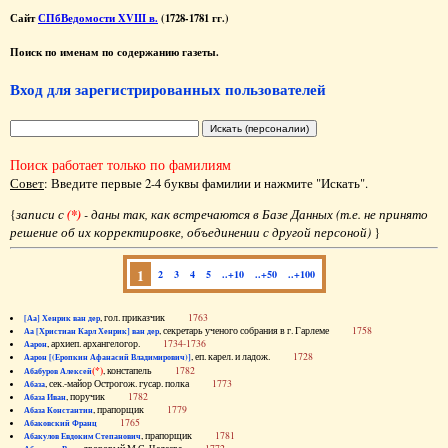
Сайт
СПбВедомости XVIII в.
(1728-1781 гг.)
Поиск по именам по содержанию газеты.
Вход для зарегистрированных пользователей
Поиск работает только по фамилиям
Совет
: Введите первые 2-4 буквы фамилии и нажмите "Искать".
{
записи с
(*)
- даны так, как встречаются в Базе Данных (т.е. не принято
решение об их корректировке, объединении с другой персоной)
}
1
2
3
4
5
..+10
..+50
..+100
, гол. приказчик
1763
[Аа] Хенрик ван дер
, секретарь ученого собрания в г. Гарлеме
1758
Аа [Христиан Карл Хенрик] ван дер
, архиеп. архангелогор.
1734-1736
Аарон
, еп. карел. и ладож.
1728
Аарон [(Еропкин Афанасий Владимирович)]
(*)
, констапель
1782
Абабуров Алексей
, сек.-майор Острогож. гусар. полка
1773
Абаза
, поручик
1782
Абаза Иван
, прапорщик
1779
Абаза Константин
1765
Абаковский Франц
, прапорщик
1781
Абакулов Евдоким Степанович