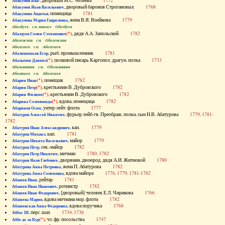
, дворовый М.С. Челеева
1772
Абакумов Влас
, дворовый баронов Строгановых
1768
Абакумов Яков Васильевич
, помещица
1781
Абакумова Авдотья
, жена В.Я. Воейкова
1779
Абакумова Мария Гавриловна
Абалдуев см. также Оболдуев
(*)
, дядя А.А. Запольской
1782
Абалдуев Семен Степанович
Абаленская см. Оболенская
Абалешев см. Аболешев
, рыб. промышленник
1781
Абалишников Егор
(*)
, полковой писарь Каргопол. драгун. полка
1733
Абалыхин Даниил
Абальянинов см. Обольянинов
Абаляшев см. Аболешев
(*)
, помещик
1782
Абарин Иван
(*)
, крестьянин В. Дубровского
1782
Абарин Петр
(*)
, крестьянин В. Дубровского
1782
Абарин Филипп
(*)
, вдова, помещица
1782
Абарина Соломонида
, унтер-лейт. флота
1777
Абаринов Осип
, фурьер лейб-гв. Преображ. полка, сын Н.В. Абатурова
1779, 1781-
Абатуров Алексей Никитич
1782
, кап.
1779
Абатуров Иван Александрович
, кап.
1781
Абатуров Михаил
, майор
1779
Абатуров Никита Васильевич
, сек.-майор
1782
Абатуров Петр
, мичман
1780, 1782
Абатуров Петр Никитич
, дворянин, двоюрод. дядя А.И. Житновой
1780
Абатуров Яков Глебович
, жена П. Абатурова
1782
Абатурова Анна Петровна
, вдова майора
1776, 1779, 1781-1782
Абатурова Анна Семеновна
, рейтар
1781
Абашев Иван
, ротмистр
1782
Абашев Иван Иванович
, [дворовый] человек Е.Л. Чирикова
1766
Абашев Иван Федорович
, вдова мичмана мор. флота
1782
Абашева Мария
, вдова поручика
1768
Абашевская Анна Федоровна
, перс. шах
1734, 1736
Аббас III
(*)
, чл. фр. посольства
1747
Аббе де ла Кур