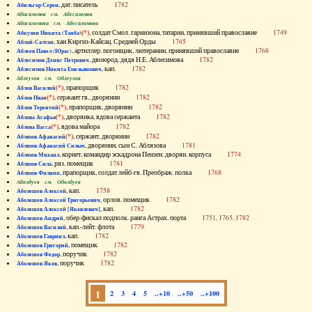
, дат. писатель
1782
Абильгор Серен
Абисаломов см. Абесаломов
Абисаломова см. Абесаломова
(*)
, солдат Смол. гарнизона, татарин, принявший православие
1749
Абкузин Никита (Танба)
, хан Киргиз-Кайсац. Средней Орды
1765
Аблай-Салтан
, артиллер. погонщик, лютеранин, принявший православие
1768
Аблеев Павел (Юрас)
, двоюрод. дядя Н.Е. Аблесимова
1782
Аблесимов Денис Петрович
, кап.
1782
Аблесимов Никита Емельянович
Аблеухов см. Облеухов
(*)
, прапорщик
1782
Аблов Василий
(*)
, сержант гв., дворянин
1782
Аблов Иван
(*)
, прапорщик, дворянин
1782
Аблов Терентий
(*)
, дворянка, вдова сержанта
1782
Аблова Агафья
(*)
, вдова майора
1782
Аблова Васса
(*)
, сержант, дворянин
1782
Аблязов Афанасий
, дворянин, сын С. Аблязова
1781
Аблязов Афанасий Силыч
, корнет, командир эскадрона Пензен. дворян. корпуса
1774
Аблязов Михаил
, ряз. помещик
1781
Аблязов Сила
, прапорщик, солдат лейб-гв. Преображ. полка
1768
Аблязов Филипп
Аболдуев см. Оболдуев
, кап.
1758
Аболешев Алексей
, орлов. помещик
1782
Аболешев Алексей Григорьевич
, кап.
1782
Аболешев Алексей [Яковлевич]
, обер-фискал подполк. ранга Астрах. порта
1751, 1765, 1782
Аболешев Андрей
, кап.-лейт. флота
1779
Аболешев Василий
, кап.
1782
Аболешев Гавриил
, помещик
1782
Аболешев Григорий
, поручик
1782
Аболешев Федор
, поручик
1782
Аболешев Яков
1
2
3
4
5
..+10
..+50
..+100