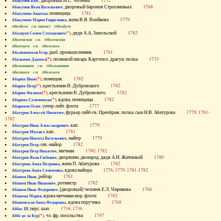
, дворовый М.С. Челеева
1772
Абакумов Влас
, дворовый баронов Строгановых
1768
Абакумов Яков Васильевич
, помещица
1781
Абакумова Авдотья
, жена В.Я. Воейкова
1779
Абакумова Мария Гавриловна
Абалдуев см. также Оболдуев
(*)
, дядя А.А. Запольской
1782
Абалдуев Семен Степанович
Абаленская см. Оболенская
Абалешев см. Аболешев
, рыб. промышленник
1781
Абалишников Егор
(*)
, полковой писарь Каргопол. драгун. полка
1733
Абалыхин Даниил
Абальянинов см. Обольянинов
Абаляшев см. Аболешев
(*)
, помещик
1782
Абарин Иван
(*)
, крестьянин В. Дубровского
1782
Абарин Петр
(*)
, крестьянин В. Дубровского
1782
Абарин Филипп
(*)
, вдова, помещица
1782
Абарина Соломонида
, унтер-лейт. флота
1777
Абаринов Осип
, фурьер лейб-гв. Преображ. полка, сын Н.В. Абатурова
1779, 1781-
Абатуров Алексей Никитич
1782
, кап.
1779
Абатуров Иван Александрович
, кап.
1781
Абатуров Михаил
, майор
1779
Абатуров Никита Васильевич
, сек.-майор
1782
Абатуров Петр
, мичман
1780, 1782
Абатуров Петр Никитич
, дворянин, двоюрод. дядя А.И. Житновой
1780
Абатуров Яков Глебович
, жена П. Абатурова
1782
Абатурова Анна Петровна
, вдова майора
1776, 1779, 1781-1782
Абатурова Анна Семеновна
, рейтар
1781
Абашев Иван
, ротмистр
1782
Абашев Иван Иванович
, [дворовый] человек Е.Л. Чирикова
1766
Абашев Иван Федорович
, вдова мичмана мор. флота
1782
Абашева Мария
, вдова поручика
1768
Абашевская Анна Федоровна
, перс. шах
1734, 1736
Аббас III
(*)
, чл. фр. посольства
1747
Аббе де ла Кур