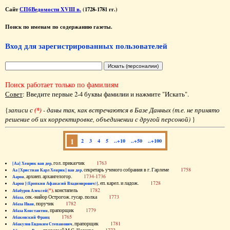
Сайт
СПбВедомости XVIII в.
(1728-1781 гг.)
Поиск по именам по содержанию газеты.
Вход для зарегистрированных пользователей
Поиск работает только по фамилиям
Совет
: Введите первые 2-4 буквы фамилии и нажмите "Искать".
{
записи с
(*)
- даны так, как встречаются в Базе Данных (т.е. не принято
решение об их корректировке, объединении с другой персоной)
}
1
2
3
4
5
..+10
..+50
..+100
, гол. приказчик
1763
[Аа] Хенрик ван дер
, секретарь ученого собрания в г. Гарлеме
1758
Аа [Христиан Карл Хенрик] ван дер
, архиеп. архангелогор.
1734-1736
Аарон
, еп. карел. и ладож.
1728
Аарон [(Еропкин Афанасий Владимирович)]
(*)
, констапель
1782
Абабуров Алексей
, сек.-майор Острогож. гусар. полка
1773
Абаза
, поручик
1782
Абаза Иван
, прапорщик
1779
Абаза Константин
1765
Абаковский Франц
, прапорщик
1781
Абакулов Евдоким Степанович