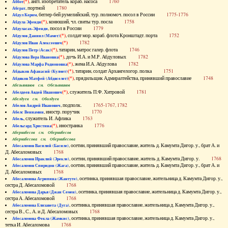
(*)
, англ. изобретатель кораб. насоса
1760
Аббот
, портной
1780
Абграт
, беглер-бей румелийский, тур. полномоч. посол в России
1775-1776
Абдул Керим
(*)
, конюший, чл. свиты тур. посла
1758
Абдула Эфенди
, посол в России
1779
Абдуласах-Эфенди
(*)
, солдат мор. кораб. флота Кронштадт. порта
1752
Абдулов Даниил (Мамет)
(*)
1782
Абдулов Иван Алексеевич
(*)
, татарин, матрос галер. флота
1746
Абдулов Петр (Асак)
(*)
, дочь И.А. и М.Р. Абдуловых
1782
Абдулова Вера Ивановна
(*)
, жена И.А. Абдулова
1782
Абдулова Марфа Родионовна
(*)
, татарин, солдат Архангелогор. полка
1751
Абдыков Афанасий (Кулмет)
(*)
, прядильщик Адмиралтейства, принявший православие
1748
Абдяков Матфей (Абдяселет)
Абезьянинов см. Обезьянинов
(*)
, служитель П.Ф. Хитровой
1781
Абелдеев Авдей Иванович
Абелдуев см. Оболдуев
, подполк.
1765-1767, 1782
Абелов Андрей Иванович
, иностр. поручик
1770
Абелс Вениамин
, служитель И. Афлика
1763
Абель
(*)
, иностранка
1776
Абельгард Христина
Абернибесов см. Обернибесов
Абернибесова см. Обернибесова
, осетин, принявший православие, житель д. Камумта Дигор. у., брат А. и
Абесаломов Василий (Басиле)
Д. Абесаломовых
1768
, осетин, принявший православие, житель д. Камумта Дигор. у.
1768
Абесаломов Ираклий (Эрекле)
, осетин, принявший православие, житель д. Камумта Дигор. у., брат А. и
Абесаломов Спиридон (Жага)
Д. Абесаломовых
1768
, осетинка, принявшая православие, жительница д. Камумта Дигор. у.,
Абесаломова Агрипина (Жантуте)
сестра Д. Абесаломовой
1768
, осетинка, принявшая православие, жительница д. Камумта Дигор. у.,
Абесаломова Дарья (Джан Семен)
сестра А. Абесаломовой
1768
, осетинка, принявшая православие, жительница д. Камумта Дигор. у.,
Абесаломова Елизавета (Дуга)
сестра В., С., А. и Д. Абесаломовых
1768
, осетинка, принявшая православие, жительница д. Камумта Дигор. у.,
Абесаломова Фекла (Жамкис)
тетка И. Абесаломова
1768