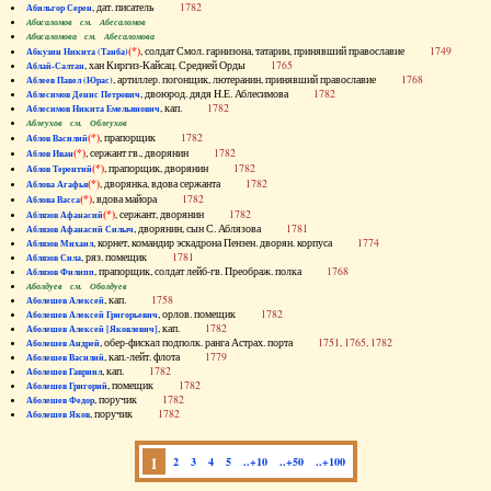
, дат. писатель
1782
Абильгор Серен
Абисаломов см. Абесаломов
Абисаломова см. Абесаломова
(*)
, солдат Смол. гарнизона, татарин, принявший православие
1749
Абкузин Никита (Танба)
, хан Киргиз-Кайсац. Средней Орды
1765
Аблай-Салтан
, артиллер. погонщик, лютеранин, принявший православие
1768
Аблеев Павел (Юрас)
, двоюрод. дядя Н.Е. Аблесимова
1782
Аблесимов Денис Петрович
, кап.
1782
Аблесимов Никита Емельянович
Аблеухов см. Облеухов
(*)
, прапорщик
1782
Аблов Василий
(*)
, сержант гв., дворянин
1782
Аблов Иван
(*)
, прапорщик, дворянин
1782
Аблов Терентий
(*)
, дворянка, вдова сержанта
1782
Аблова Агафья
(*)
, вдова майора
1782
Аблова Васса
(*)
, сержант, дворянин
1782
Аблязов Афанасий
, дворянин, сын С. Аблязова
1781
Аблязов Афанасий Силыч
, корнет, командир эскадрона Пензен. дворян. корпуса
1774
Аблязов Михаил
, ряз. помещик
1781
Аблязов Сила
, прапорщик, солдат лейб-гв. Преображ. полка
1768
Аблязов Филипп
Аболдуев см. Оболдуев
, кап.
1758
Аболешев Алексей
, орлов. помещик
1782
Аболешев Алексей Григорьевич
, кап.
1782
Аболешев Алексей [Яковлевич]
, обер-фискал подполк. ранга Астрах. порта
1751, 1765, 1782
Аболешев Андрей
, кап.-лейт. флота
1779
Аболешев Василий
, кап.
1782
Аболешев Гавриил
, помещик
1782
Аболешев Григорий
, поручик
1782
Аболешев Федор
, поручик
1782
Аболешев Яков
1
2
3
4
5
..+10
..+50
..+100