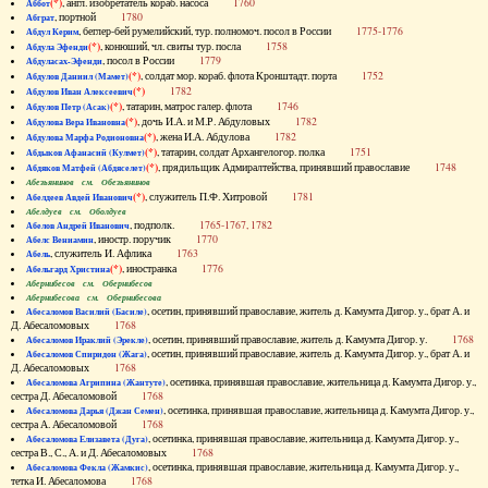
(*)
, англ. изобретатель кораб. насоса
1760
Аббот
, портной
1780
Абграт
, беглер-бей румелийский, тур. полномоч. посол в России
1775-1776
Абдул Керим
(*)
, конюший, чл. свиты тур. посла
1758
Абдула Эфенди
, посол в России
1779
Абдуласах-Эфенди
(*)
, солдат мор. кораб. флота Кронштадт. порта
1752
Абдулов Даниил (Мамет)
(*)
1782
Абдулов Иван Алексеевич
(*)
, татарин, матрос галер. флота
1746
Абдулов Петр (Асак)
(*)
, дочь И.А. и М.Р. Абдуловых
1782
Абдулова Вера Ивановна
(*)
, жена И.А. Абдулова
1782
Абдулова Марфа Родионовна
(*)
, татарин, солдат Архангелогор. полка
1751
Абдыков Афанасий (Кулмет)
(*)
, прядильщик Адмиралтейства, принявший православие
1748
Абдяков Матфей (Абдяселет)
Абезьянинов см. Обезьянинов
(*)
, служитель П.Ф. Хитровой
1781
Абелдеев Авдей Иванович
Абелдуев см. Оболдуев
, подполк.
1765-1767, 1782
Абелов Андрей Иванович
, иностр. поручик
1770
Абелс Вениамин
, служитель И. Афлика
1763
Абель
(*)
, иностранка
1776
Абельгард Христина
Абернибесов см. Обернибесов
Абернибесова см. Обернибесова
, осетин, принявший православие, житель д. Камумта Дигор. у., брат А. и
Абесаломов Василий (Басиле)
Д. Абесаломовых
1768
, осетин, принявший православие, житель д. Камумта Дигор. у.
1768
Абесаломов Ираклий (Эрекле)
, осетин, принявший православие, житель д. Камумта Дигор. у., брат А. и
Абесаломов Спиридон (Жага)
Д. Абесаломовых
1768
, осетинка, принявшая православие, жительница д. Камумта Дигор. у.,
Абесаломова Агрипина (Жантуте)
сестра Д. Абесаломовой
1768
, осетинка, принявшая православие, жительница д. Камумта Дигор. у.,
Абесаломова Дарья (Джан Семен)
сестра А. Абесаломовой
1768
, осетинка, принявшая православие, жительница д. Камумта Дигор. у.,
Абесаломова Елизавета (Дуга)
сестра В., С., А. и Д. Абесаломовых
1768
, осетинка, принявшая православие, жительница д. Камумта Дигор. у.,
Абесаломова Фекла (Жамкис)
тетка И. Абесаломова
1768