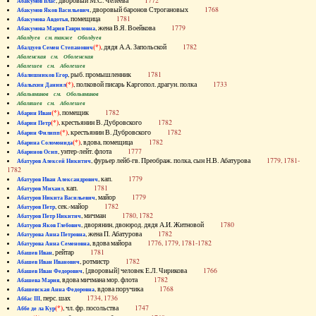
, дворовый М.С. Челеева
1772
Абакумов Влас
, дворовый баронов Строгановых
1768
Абакумов Яков Васильевич
, помещица
1781
Абакумова Авдотья
, жена В.Я. Воейкова
1779
Абакумова Мария Гавриловна
Абалдуев см. также Оболдуев
(*)
, дядя А.А. Запольской
1782
Абалдуев Семен Степанович
Абаленская см. Оболенская
Абалешев см. Аболешев
, рыб. промышленник
1781
Абалишников Егор
(*)
, полковой писарь Каргопол. драгун. полка
1733
Абалыхин Даниил
Абальянинов см. Обольянинов
Абаляшев см. Аболешев
(*)
, помещик
1782
Абарин Иван
(*)
, крестьянин В. Дубровского
1782
Абарин Петр
(*)
, крестьянин В. Дубровского
1782
Абарин Филипп
(*)
, вдова, помещица
1782
Абарина Соломонида
, унтер-лейт. флота
1777
Абаринов Осип
, фурьер лейб-гв. Преображ. полка, сын Н.В. Абатурова
1779, 1781-
Абатуров Алексей Никитич
1782
, кап.
1779
Абатуров Иван Александрович
, кап.
1781
Абатуров Михаил
, майор
1779
Абатуров Никита Васильевич
, сек.-майор
1782
Абатуров Петр
, мичман
1780, 1782
Абатуров Петр Никитич
, дворянин, двоюрод. дядя А.И. Житновой
1780
Абатуров Яков Глебович
, жена П. Абатурова
1782
Абатурова Анна Петровна
, вдова майора
1776, 1779, 1781-1782
Абатурова Анна Семеновна
, рейтар
1781
Абашев Иван
, ротмистр
1782
Абашев Иван Иванович
, [дворовый] человек Е.Л. Чирикова
1766
Абашев Иван Федорович
, вдова мичмана мор. флота
1782
Абашева Мария
, вдова поручика
1768
Абашевская Анна Федоровна
, перс. шах
1734, 1736
Аббас III
(*)
, чл. фр. посольства
1747
Аббе де ла Кур