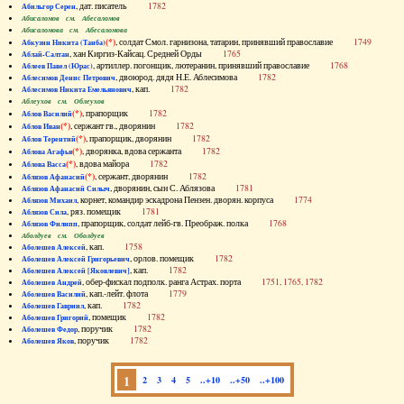
, дат. писатель
1782
Абильгор Серен
Абисаломов см. Абесаломов
Абисаломова см. Абесаломова
(*)
, солдат Смол. гарнизона, татарин, принявший православие
1749
Абкузин Никита (Танба)
, хан Киргиз-Кайсац. Средней Орды
1765
Аблай-Салтан
, артиллер. погонщик, лютеранин, принявший православие
1768
Аблеев Павел (Юрас)
, двоюрод. дядя Н.Е. Аблесимова
1782
Аблесимов Денис Петрович
, кап.
1782
Аблесимов Никита Емельянович
Аблеухов см. Облеухов
(*)
, прапорщик
1782
Аблов Василий
(*)
, сержант гв., дворянин
1782
Аблов Иван
(*)
, прапорщик, дворянин
1782
Аблов Терентий
(*)
, дворянка, вдова сержанта
1782
Аблова Агафья
(*)
, вдова майора
1782
Аблова Васса
(*)
, сержант, дворянин
1782
Аблязов Афанасий
, дворянин, сын С. Аблязова
1781
Аблязов Афанасий Силыч
, корнет, командир эскадрона Пензен. дворян. корпуса
1774
Аблязов Михаил
, ряз. помещик
1781
Аблязов Сила
, прапорщик, солдат лейб-гв. Преображ. полка
1768
Аблязов Филипп
Аболдуев см. Оболдуев
, кап.
1758
Аболешев Алексей
, орлов. помещик
1782
Аболешев Алексей Григорьевич
, кап.
1782
Аболешев Алексей [Яковлевич]
, обер-фискал подполк. ранга Астрах. порта
1751, 1765, 1782
Аболешев Андрей
, кап.-лейт. флота
1779
Аболешев Василий
, кап.
1782
Аболешев Гавриил
, помещик
1782
Аболешев Григорий
, поручик
1782
Аболешев Федор
, поручик
1782
Аболешев Яков
1
2
3
4
5
..+10
..+50
..+100