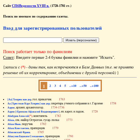
Сайт
СПбВедомости XVIII в.
(1728-1781 гг.)
Поиск по именам по содержанию газеты.
Вход для зарегистрированных пользователей
Поиск работает только по фамилиям
Совет
: Введите первые 2-4 буквы фамилии и нажмите "Искать".
{
записи с
(*)
- даны так, как встречаются в Базе Данных (т.е. не принято
решение об их корректировке, объединении с другой персоной)
}
1
2
3
4
5
..+10
..+50
..+100
, гол. приказчик
1763
[Аа] Хенрик ван дер
, секретарь ученого собрания в г. Гарлеме
1758
Аа [Христиан Карл Хенрик] ван дер
, архиеп. архангелогор.
1734-1736
Аарон
, еп. карел. и ладож.
1728
Аарон [(Еропкин Афанасий Владимирович)]
(*)
, констапель
1782
Абабуров Алексей
, сек.-майор Острогож. гусар. полка
1773
Абаза
, поручик
1782
Абаза Иван
, прапорщик
1779
Абаза Константин
1765
Абаковский Франц
, прапорщик
1781
Абакулов Евдоким Степанович