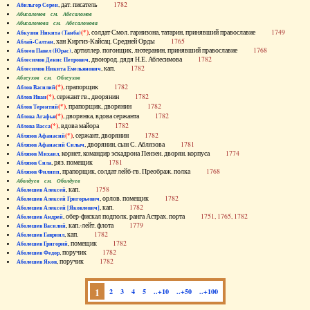
, дат. писатель
1782
Абильгор Серен
Абисаломов см. Абесаломов
Абисаломова см. Абесаломова
(*)
, солдат Смол. гарнизона, татарин, принявший православие
1749
Абкузин Никита (Танба)
, хан Киргиз-Кайсац. Средней Орды
1765
Аблай-Салтан
, артиллер. погонщик, лютеранин, принявший православие
1768
Аблеев Павел (Юрас)
, двоюрод. дядя Н.Е. Аблесимова
1782
Аблесимов Денис Петрович
, кап.
1782
Аблесимов Никита Емельянович
Аблеухов см. Облеухов
(*)
, прапорщик
1782
Аблов Василий
(*)
, сержант гв., дворянин
1782
Аблов Иван
(*)
, прапорщик, дворянин
1782
Аблов Терентий
(*)
, дворянка, вдова сержанта
1782
Аблова Агафья
(*)
, вдова майора
1782
Аблова Васса
(*)
, сержант, дворянин
1782
Аблязов Афанасий
, дворянин, сын С. Аблязова
1781
Аблязов Афанасий Силыч
, корнет, командир эскадрона Пензен. дворян. корпуса
1774
Аблязов Михаил
, ряз. помещик
1781
Аблязов Сила
, прапорщик, солдат лейб-гв. Преображ. полка
1768
Аблязов Филипп
Аболдуев см. Оболдуев
, кап.
1758
Аболешев Алексей
, орлов. помещик
1782
Аболешев Алексей Григорьевич
, кап.
1782
Аболешев Алексей [Яковлевич]
, обер-фискал подполк. ранга Астрах. порта
1751, 1765, 1782
Аболешев Андрей
, кап.-лейт. флота
1779
Аболешев Василий
, кап.
1782
Аболешев Гавриил
, помещик
1782
Аболешев Григорий
, поручик
1782
Аболешев Федор
, поручик
1782
Аболешев Яков
1
2
3
4
5
..+10
..+50
..+100