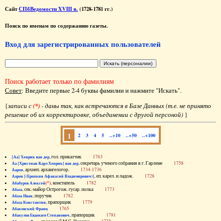
Сайт
СПбВедомости XVIII в.
(1728-1781 гг.)
Поиск по именам по содержанию газеты.
Вход для зарегистрированных пользователей
Поиск работает только по фамилиям
Совет
: Введите первые 2-4 буквы фамилии и нажмите "Искать".
{
записи с
(*)
- даны так, как встречаются в Базе Данных (т.е. не принято
решение об их корректировке, объединении с другой персоной)
}
1
2
3
4
5
..+10
..+50
..+100
, гол. приказчик
1763
[Аа] Хенрик ван дер
, секретарь ученого собрания в г. Гарлеме
1758
Аа [Христиан Карл Хенрик] ван дер
, архиеп. архангелогор.
1734-1736
Аарон
, еп. карел. и ладож.
1728
Аарон [(Еропкин Афанасий Владимирович)]
(*)
, констапель
1782
Абабуров Алексей
, сек.-майор Острогож. гусар. полка
1773
Абаза
, поручик
1782
Абаза Иван
, прапорщик
1779
Абаза Константин
1765
Абаковский Франц
, прапорщик
1781
Абакулов Евдоким Степанович