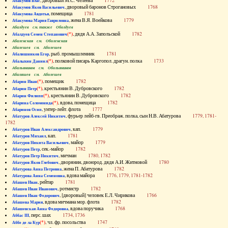
, дворовый М.С. Челеева
1772
Абакумов Влас
, дворовый баронов Строгановых
1768
Абакумов Яков Васильевич
, помещица
1781
Абакумова Авдотья
, жена В.Я. Воейкова
1779
Абакумова Мария Гавриловна
Абалдуев см. также Оболдуев
(*)
, дядя А.А. Запольской
1782
Абалдуев Семен Степанович
Абаленская см. Оболенская
Абалешев см. Аболешев
, рыб. промышленник
1781
Абалишников Егор
(*)
, полковой писарь Каргопол. драгун. полка
1733
Абалыхин Даниил
Абальянинов см. Обольянинов
Абаляшев см. Аболешев
(*)
, помещик
1782
Абарин Иван
(*)
, крестьянин В. Дубровского
1782
Абарин Петр
(*)
, крестьянин В. Дубровского
1782
Абарин Филипп
(*)
, вдова, помещица
1782
Абарина Соломонида
, унтер-лейт. флота
1777
Абаринов Осип
, фурьер лейб-гв. Преображ. полка, сын Н.В. Абатурова
1779, 1781-
Абатуров Алексей Никитич
1782
, кап.
1779
Абатуров Иван Александрович
, кап.
1781
Абатуров Михаил
, майор
1779
Абатуров Никита Васильевич
, сек.-майор
1782
Абатуров Петр
, мичман
1780, 1782
Абатуров Петр Никитич
, дворянин, двоюрод. дядя А.И. Житновой
1780
Абатуров Яков Глебович
, жена П. Абатурова
1782
Абатурова Анна Петровна
, вдова майора
1776, 1779, 1781-1782
Абатурова Анна Семеновна
, рейтар
1781
Абашев Иван
, ротмистр
1782
Абашев Иван Иванович
, [дворовый] человек Е.Л. Чирикова
1766
Абашев Иван Федорович
, вдова мичмана мор. флота
1782
Абашева Мария
, вдова поручика
1768
Абашевская Анна Федоровна
, перс. шах
1734, 1736
Аббас III
(*)
, чл. фр. посольства
1747
Аббе де ла Кур