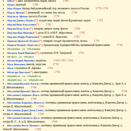
(*)
, англ. изобретатель кораб. насоса
1760
Аббот
, портной
1780
Абграт
, беглер-бей румелийский, тур. полномоч. посол в России
1775-1776
Абдул Керим
(*)
, конюший, чл. свиты тур. посла
1758
Абдула Эфенди
, посол в России
1779
Абдуласах-Эфенди
(*)
, солдат мор. кораб. флота Кронштадт. порта
1752
Абдулов Даниил (Мамет)
(*)
1782
Абдулов Иван Алексеевич
(*)
, татарин, матрос галер. флота
1746
Абдулов Петр (Асак)
(*)
, дочь И.А. и М.Р. Абдуловых
1782
Абдулова Вера Ивановна
(*)
, жена И.А. Абдулова
1782
Абдулова Марфа Родионовна
(*)
, татарин, солдат Архангелогор. полка
1751
Абдыков Афанасий (Кулмет)
(*)
, прядильщик Адмиралтейства, принявший православие
1748
Абдяков Матфей (Абдяселет)
Абезьянинов см. Обезьянинов
(*)
, служитель П.Ф. Хитровой
1781
Абелдеев Авдей Иванович
Абелдуев см. Оболдуев
, подполк.
1765-1767, 1782
Абелов Андрей Иванович
, иностр. поручик
1770
Абелс Вениамин
, служитель И. Афлика
1763
Абель
(*)
, иностранка
1776
Абельгард Христина
Абернибесов см. Обернибесов
Абернибесова см. Обернибесова
, осетин, принявший православие, житель д. Камумта Дигор. у., брат А. и
Абесаломов Василий (Басиле)
Д. Абесаломовых
1768
, осетин, принявший православие, житель д. Камумта Дигор. у.
1768
Абесаломов Ираклий (Эрекле)
, осетин, принявший православие, житель д. Камумта Дигор. у., брат А. и
Абесаломов Спиридон (Жага)
Д. Абесаломовых
1768
, осетинка, принявшая православие, жительница д. Камумта Дигор. у.,
Абесаломова Агрипина (Жантуте)
сестра Д. Абесаломовой
1768
, осетинка, принявшая православие, жительница д. Камумта Дигор. у.,
Абесаломова Дарья (Джан Семен)
сестра А. Абесаломовой
1768
, осетинка, принявшая православие, жительница д. Камумта Дигор. у.,
Абесаломова Елизавета (Дуга)
сестра В., С., А. и Д. Абесаломовых
1768
, осетинка, принявшая православие, жительница д. Камумта Дигор. у.,
Абесаломова Фекла (Жамкис)
тетка И. Абесаломова
1768