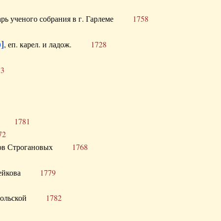
тарь ученого собрания в г. Гарлеме
1758
]
, еп. карел. и ладож.
1728
73
щик
1781
72
ронов Строгановых
1768
 Воейкова
1779
 Запольской
1782