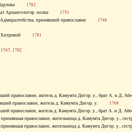
. Абдулова
1782
олдат Архангелогор. полка
1751
к Адмиралтейства, принявший православие
1748
.Ф. Хитровой
1781
-1767, 1782
явший православие, житель д. Камумта Дигор. у., брат А. и 
нявший православие, житель д. Камумта Дигор. у.
1768
явший православие, житель д. Камумта Дигор. у., брат А. и 
а, принявшая православие, жительница д. Камумта Дигор. у.,
а, принявшая православие, жительница д. Камумта Дигор. у.,