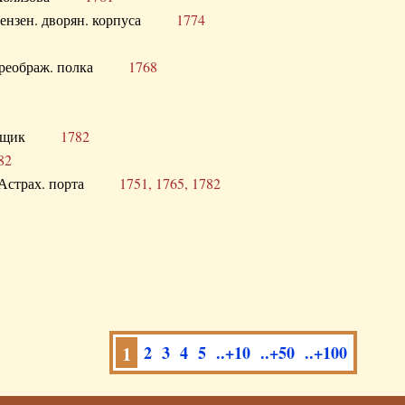
а Пензен. дворян. корпуса
1774
в. Преображ. полка
1768
помещик
1782
82
нга Астрах. порта
1751, 1765, 1782
1
2
3
4
5
..+10
..+50
..+100