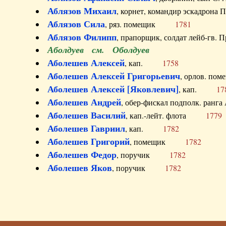
Аблязов Михаил
, корнет, командир эскадрон
Аблязов Сила
, ряз. помещик
1781
Аблязов Филипп
, прапорщик, солдат лейб-г
Аболдуев см. Оболдуев
Аболешев Алексей
, кап.
1758
Аболешев Алексей Григорьевич
, орлов. 
Аболешев Алексей [Яковлевич]
, кап.
17
Аболешев Андрей
, обер-фискал подполк. ра
Аболешев Василий
, кап.-лейт. флота
1779
Аболешев Гавриил
, кап.
1782
Аболешев Григорий
, помещик
1782
Аболешев Федор
, поручик
1782
Аболешев Яков
, поручик
1782