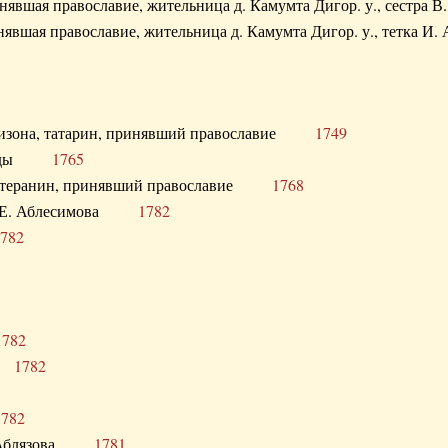
ринявшая православие, жительница д. Камумта Дигор. у., сестр
инявшая православие, жительница д. Камумта Дигор. у., тетк
арнизона, татарин, принявший православие
1749
й Орды
1765
 лютеранин, принявший православие
1768
я Н.Е. Аблесимова
1782
782
1782
та
1782
1782
С. Аблязова
1781