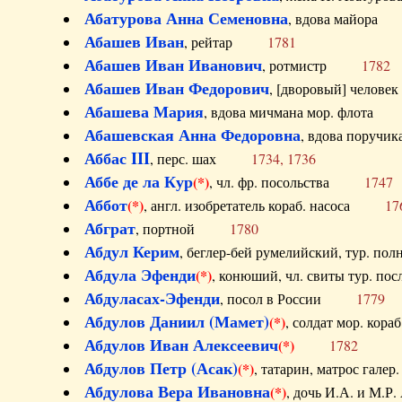
Абатурова Анна Семеновна
, вдова майо
Абашев Иван
, рейтар
1781
Абашев Иван Иванович
, ротмистр
1782
Абашев Иван Федорович
, [дворовый] чело
Абашева Мария
, вдова мичмана мор. флот
Абашевская Анна Федоровна
, вдова пор
Аббас III
, перс. шах
1734, 1736
Аббе де ла Кур
(*)
, чл. фр. посольства
1747
Аббот
(*)
, англ. изобретатель кораб. насоса
17
Абграт
, портной
1780
Абдул Керим
, беглер-бей румелийский, тур. 
Абдула Эфенди
(*)
, конюший, чл. свиты тур.
Абдуласах-Эфенди
, посол в России
1779
Абдулов Даниил (Мамет)
(*)
, солдат мор. ко
Абдулов Иван Алексеевич
(*)
1782
Абдулов Петр (Асак)
(*)
, татарин, матрос га
Абдулова Вера Ивановна
(*)
, дочь И.А. и 