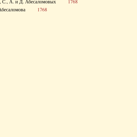
а В., С., А. и Д. Абесаломовых
1768
а И. Абесаломова
1768