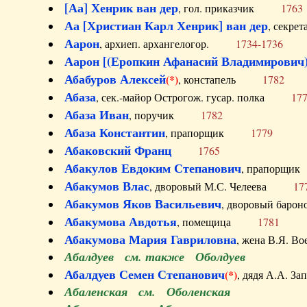
[Аа] Хенрик ван дер
, гол. приказчик
1763
Аа [Христиан Карл Хенрик] ван дер
, секре
Аарон
, архиеп. архангелогор.
1734-1736
Аарон [(Еропкин Афанасий Владимирович)
Абабуров Алексей
(*)
, констапель
1782
Абаза
, сек.-майор Острогож. гусар. полка
17
Абаза Иван
, поручик
1782
Абаза Константин
, прапорщик
1779
Абаковский Франц
1765
Абакулов Евдоким Степанович
, прапор
Абакумов Влас
, дворовый М.С. Челеева
17
Абакумов Яков Васильевич
, дворовый ба
Абакумова Авдотья
, помещица
1781
Абакумова Мария Гавриловна
, жена В.Я.
Абалдуев см. также Оболдуев
Абалдуев Семен Степанович
(*)
, дядя А.А.
Абаленская см. Оболенская