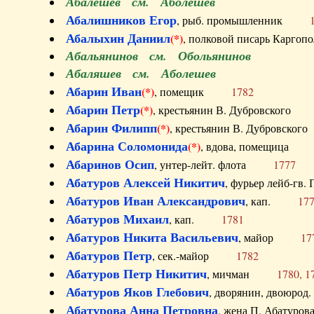
Абалешев см. Аболешев
Абалишников Егор
, рыб. промышленник
Абалыхин Даниил
(*)
, полковой писарь Карг
Абальянинов см. Обольянинов
Абаляшев см. Аболешев
Абарин Иван
(*)
, помещик
1782
Абарин Петр
(*)
, крестьянин В. Дубровског
Абарин Филипп
(*)
, крестьянин В. Дубровс
Абарина Соломонида
(*)
, вдова, помещиц
Абаринов Осип
, унтер-лейт. флота
1777
Абатуров Алексей Никитич
, фурьер лейб-г
Абатуров Иван Александрович
, кап.
17
Абатуров Михаил
, кап.
1781
Абатуров Никита Васильевич
, майор
17
Абатуров Петр
, сек.-майор
1782
Абатуров Петр Никитич
, мичман
1780, 1
Абатуров Яков Глебович
, дворянин, двоюр
Абатурова Анна Петровна
, жена П. Абат