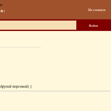
ия
На главную
ка:
Войти
 другой персоной)
}