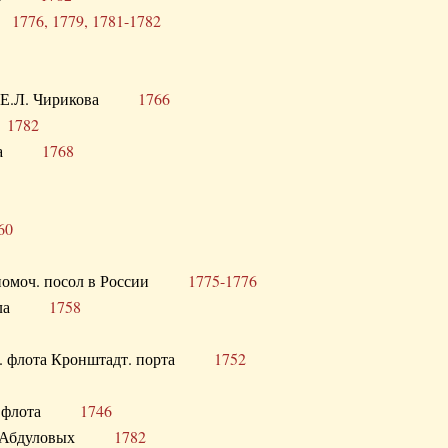
ра
1776, 1779, 1781-1782
век Е.Л. Чирикова
1766
а
1782
учика
1768
60
полномоч. посол в России
1775-1776
 посла
1758
раб. флота Кронштадт. порта
1752
лер. флота
1746
М.Р. Абдуловых
1782