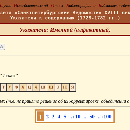
Н
И
О
Б
Б
аучно-
сследовательский
тдел
иблиографии
иблиотековеден
и
азета «Санктпетербургские Ведомости» XVIII ве
Указатели к содержанию (1728-1782 гг.)
Указатели: Именной (алфавитный)
"Искать".
Т
У
Ф
Х
Ц
Ч
Ш
Щ
Э
Ю
Я
ых (т.е. не принято решение об их корректировке, объединении с
1
2
3
4
5
..+10
..+50
..+100