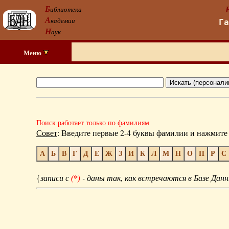
Б
иблиотека
А
кадемии
Г
Н
аук
Меню
Поиск работает только по фамилиям
Совет
: Введите первые 2-4 буквы фамилии и нажмите 
А
Б
В
Г
Д
Е
Ж
З
И
К
Л
М
Н
О
П
Р
С
{
записи с
(*)
- даны так, как встречаются в Базе Данн