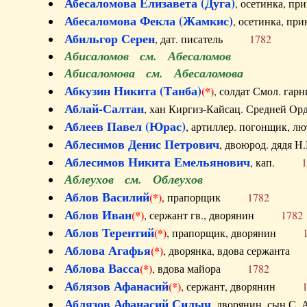
Абесаломова Елизавета (Дуга)
, осетинка, п
Абесаломова Фекла (Жамкис)
, осетинка, пр
Абильгор Серен
, дат. писатель
1782
Абисаломов см. Абесаломов
Абисаломова см. Абесаломова
Абкузин Никита (Танба)
(*)
, солдат Смол. г
Аблай-Салтан
, хан Киргиз-Кайсац. Средне
Аблеев Павел (Юрас)
, артиллер. погонщик,
Аблесимов Денис Петрович
, двоюрод. дяд
Аблесимов Никита Емельянович
, кап.
1
Аблеухов см. Облеухов
Аблов Василий
(*)
, прапорщик
1782
Аблов Иван
(*)
, сержант гв., дворянин
1782
Аблов Терентий
(*)
, прапорщик, дворянин
Аблова Агафья
(*)
, дворянка, вдова сержан
Аблова Васса
(*)
, вдова майора
1782
Аблязов Афанасий
(*)
, сержант, дворянин
Аблязов Афанасий Силыч
, дворянин, сын 