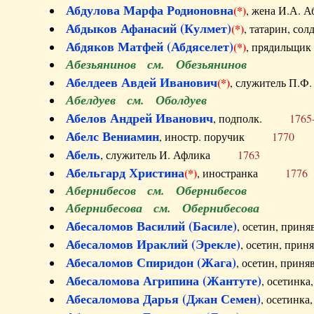
Абдулова Марфа Родионовна
(*)
, жена И.А
Абдыков Афанасий (Кулмет)
(*)
, татарин, с
Абдяков Матфей (Абдяселет)
(*)
, прядильщи
Абезьянинов см. Обезьянинов
Абелдеев Авдей Иванович
(*)
, служитель П
Абелдуев см. Оболдуев
Абелов Андрей Иванович
, подполк.
1765
Абелс Вениамин
, иностр. поручик
1770
Абель
, служитель И. Афлика
1763
Абельгард Христина
(*)
, иностранка
1776
Абернибесов см. Обернибесов
Абернибесова см. Обернибесова
Абесаломов Василий (Басиле)
, осетин, прин
Абесаломов Ираклий (Эрекле)
, осетин, при
Абесаломов Спиридон (Жага)
, осетин, прин
Абесаломова Агрипина (Жантуте)
, осетинк
Абесаломова Дарья (Джан Семен)
, осетинк