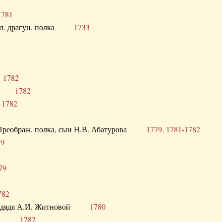
1781
опол. драгун. полка
1733
о
1782
кого
1782
а
1782
в. Преображ. полка, сын Н.В. Абатурова
1779, 1781-1782
79
79
782
од. дядя А.И. Житновой
1780
урова
1782