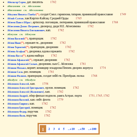
, дат. писатель
1782
Абильгор Серен
Абисаломов см. Абесаломов
Абисаломова см. Абесаломова
(*)
, солдат Смол. гарнизона, татарин, принявший православие
1749
Абкузин Никита (Танба)
, хан Киргиз-Кайсац. Средней Орды
1765
Аблай-Салтан
, артиллер. погонщик, лютеранин, принявший православие
1768
Аблеев Павел (Юрас)
, двоюрод. дядя Н.Е. Аблесимова
1782
Аблесимов Денис Петрович
, кап.
1782
Аблесимов Никита Емельянович
Аблеухов см. Облеухов
(*)
, прапорщик
1782
Аблов Василий
(*)
, сержант гв., дворянин
1782
Аблов Иван
(*)
, прапорщик, дворянин
1782
Аблов Терентий
(*)
, дворянка, вдова сержанта
1782
Аблова Агафья
(*)
, вдова майора
1782
Аблова Васса
(*)
, сержант, дворянин
1782
Аблязов Афанасий
, дворянин, сын С. Аблязова
1781
Аблязов Афанасий Силыч
, корнет, командир эскадрона Пензен. дворян. корпуса
1774
Аблязов Михаил
, ряз. помещик
1781
Аблязов Сила
, прапорщик, солдат лейб-гв. Преображ. полка
1768
Аблязов Филипп
Аболдуев см. Оболдуев
, кап.
1758
Аболешев Алексей
, орлов. помещик
1782
Аболешев Алексей Григорьевич
, кап.
1782
Аболешев Алексей [Яковлевич]
, обер-фискал подполк. ранга Астрах. порта
1751, 1765, 1782
Аболешев Андрей
, кап.-лейт. флота
1779
Аболешев Василий
, кап.
1782
Аболешев Гавриил
, помещик
1782
Аболешев Григорий
, поручик
1782
Аболешев Федор
, поручик
1782
Аболешев Яков
1
2
3
4
5
..+10
..+50
..+100