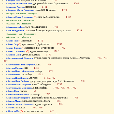
, дворовый М.С. Челеева
1772
Абакумов Влас
, дворовый баронов Строгановых
1768
Абакумов Яков Васильевич
, помещица
1781
Абакумова Авдотья
, жена В.Я. Воейкова
1779
Абакумова Мария Гавриловна
Абалдуев см. также Оболдуев
(*)
, дядя А.А. Запольской
1782
Абалдуев Семен Степанович
Абаленская см. Оболенская
Абалешев см. Аболешев
, рыб. промышленник
1781
Абалишников Егор
(*)
, полковой писарь Каргопол. драгун. полка
1733
Абалыхин Даниил
Абальянинов см. Обольянинов
Абаляшев см. Аболешев
(*)
, помещик
1782
Абарин Иван
(*)
, крестьянин В. Дубровского
1782
Абарин Петр
(*)
, крестьянин В. Дубровского
1782
Абарин Филипп
(*)
, вдова, помещица
1782
Абарина Соломонида
, унтер-лейт. флота
1777
Абаринов Осип
, фурьер лейб-гв. Преображ. полка, сын Н.В. Абатурова
1779, 1781-
Абатуров Алексей Никитич
1782
, кап.
1779
Абатуров Иван Александрович
, кап.
1781
Абатуров Михаил
, майор
1779
Абатуров Никита Васильевич
, сек.-майор
1782
Абатуров Петр
, мичман
1780, 1782
Абатуров Петр Никитич
, дворянин, двоюрод. дядя А.И. Житновой
1780
Абатуров Яков Глебович
, жена П. Абатурова
1782
Абатурова Анна Петровна
, вдова майора
1776, 1779, 1781-1782
Абатурова Анна Семеновна
, рейтар
1781
Абашев Иван
, ротмистр
1782
Абашев Иван Иванович
, [дворовый] человек Е.Л. Чирикова
1766
Абашев Иван Федорович
, вдова мичмана мор. флота
1782
Абашева Мария
, вдова поручика
1768
Абашевская Анна Федоровна
, перс. шах
1734, 1736
Аббас III
(*)
, чл. фр. посольства
1747
Аббе де ла Кур