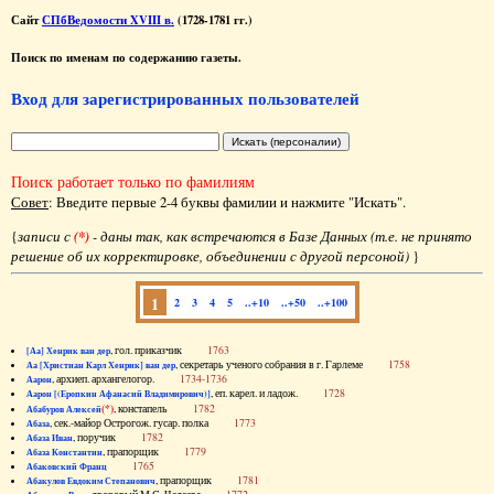
Сайт
СПбВедомости XVIII в.
(1728-1781 гг.)
Поиск по именам по содержанию газеты.
Вход для зарегистрированных пользователей
Поиск работает только по фамилиям
Совет
: Введите первые 2-4 буквы фамилии и нажмите "Искать".
{
записи с
(*)
- даны так, как встречаются в Базе Данных (т.е. не принято
решение об их корректировке, объединении с другой персоной)
}
1
2
3
4
5
..+10
..+50
..+100
, гол. приказчик
1763
[Аа] Хенрик ван дер
, секретарь ученого собрания в г. Гарлеме
1758
Аа [Христиан Карл Хенрик] ван дер
, архиеп. архангелогор.
1734-1736
Аарон
, еп. карел. и ладож.
1728
Аарон [(Еропкин Афанасий Владимирович)]
(*)
, констапель
1782
Абабуров Алексей
, сек.-майор Острогож. гусар. полка
1773
Абаза
, поручик
1782
Абаза Иван
, прапорщик
1779
Абаза Константин
1765
Абаковский Франц
, прапорщик
1781
Абакулов Евдоким Степанович