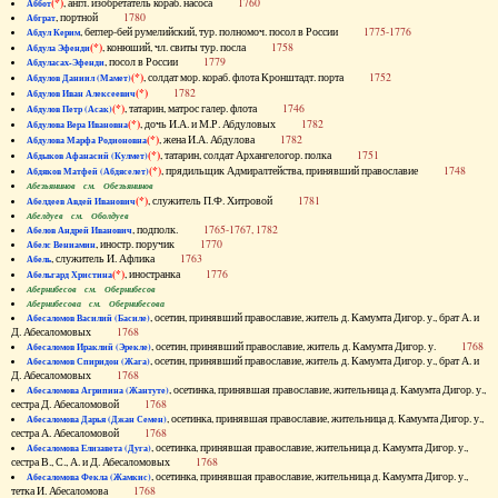
(*)
, англ. изобретатель кораб. насоса
1760
Аббот
, портной
1780
Абграт
, беглер-бей румелийский, тур. полномоч. посол в России
1775-1776
Абдул Керим
(*)
, конюший, чл. свиты тур. посла
1758
Абдула Эфенди
, посол в России
1779
Абдуласах-Эфенди
(*)
, солдат мор. кораб. флота Кронштадт. порта
1752
Абдулов Даниил (Мамет)
(*)
1782
Абдулов Иван Алексеевич
(*)
, татарин, матрос галер. флота
1746
Абдулов Петр (Асак)
(*)
, дочь И.А. и М.Р. Абдуловых
1782
Абдулова Вера Ивановна
(*)
, жена И.А. Абдулова
1782
Абдулова Марфа Родионовна
(*)
, татарин, солдат Архангелогор. полка
1751
Абдыков Афанасий (Кулмет)
(*)
, прядильщик Адмиралтейства, принявший православие
1748
Абдяков Матфей (Абдяселет)
Абезьянинов см. Обезьянинов
(*)
, служитель П.Ф. Хитровой
1781
Абелдеев Авдей Иванович
Абелдуев см. Оболдуев
, подполк.
1765-1767, 1782
Абелов Андрей Иванович
, иностр. поручик
1770
Абелс Вениамин
, служитель И. Афлика
1763
Абель
(*)
, иностранка
1776
Абельгард Христина
Абернибесов см. Обернибесов
Абернибесова см. Обернибесова
, осетин, принявший православие, житель д. Камумта Дигор. у., брат А. и
Абесаломов Василий (Басиле)
Д. Абесаломовых
1768
, осетин, принявший православие, житель д. Камумта Дигор. у.
1768
Абесаломов Ираклий (Эрекле)
, осетин, принявший православие, житель д. Камумта Дигор. у., брат А. и
Абесаломов Спиридон (Жага)
Д. Абесаломовых
1768
, осетинка, принявшая православие, жительница д. Камумта Дигор. у.,
Абесаломова Агрипина (Жантуте)
сестра Д. Абесаломовой
1768
, осетинка, принявшая православие, жительница д. Камумта Дигор. у.,
Абесаломова Дарья (Джан Семен)
сестра А. Абесаломовой
1768
, осетинка, принявшая православие, жительница д. Камумта Дигор. у.,
Абесаломова Елизавета (Дуга)
сестра В., С., А. и Д. Абесаломовых
1768
, осетинка, принявшая православие, жительница д. Камумта Дигор. у.,
Абесаломова Фекла (Жамкис)
тетка И. Абесаломова
1768