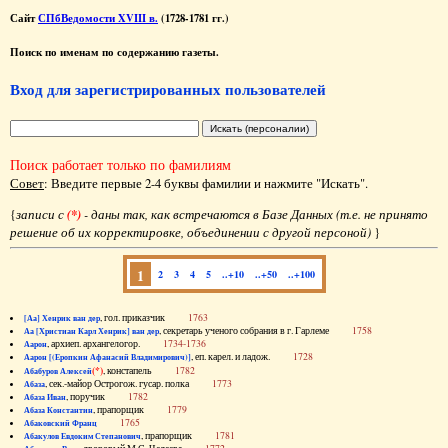
Сайт
СПбВедомости XVIII в.
(1728-1781 гг.)
Поиск по именам по содержанию газеты.
Вход для зарегистрированных пользователей
Поиск работает только по фамилиям
Совет
: Введите первые 2-4 буквы фамилии и нажмите "Искать".
{
записи с
(*)
- даны так, как встречаются в Базе Данных (т.е. не принято
решение об их корректировке, объединении с другой персоной)
}
1
2
3
4
5
..+10
..+50
..+100
, гол. приказчик
1763
[Аа] Хенрик ван дер
, секретарь ученого собрания в г. Гарлеме
1758
Аа [Христиан Карл Хенрик] ван дер
, архиеп. архангелогор.
1734-1736
Аарон
, еп. карел. и ладож.
1728
Аарон [(Еропкин Афанасий Владимирович)]
(*)
, констапель
1782
Абабуров Алексей
, сек.-майор Острогож. гусар. полка
1773
Абаза
, поручик
1782
Абаза Иван
, прапорщик
1779
Абаза Константин
1765
Абаковский Франц
, прапорщик
1781
Абакулов Евдоким Степанович