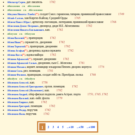
, дат. писатель
1782
Абильгор Серен
Абисаломов см. Абесаломов
Абисаломова см. Абесаломова
(*)
, солдат Смол. гарнизона, татарин, принявший православие
1749
Абкузин Никита (Танба)
, хан Киргиз-Кайсац. Средней Орды
1765
Аблай-Салтан
, артиллер. погонщик, лютеранин, принявший православие
1768
Аблеев Павел (Юрас)
, двоюрод. дядя Н.Е. Аблесимова
1782
Аблесимов Денис Петрович
, кап.
1782
Аблесимов Никита Емельянович
Аблеухов см. Облеухов
(*)
, прапорщик
1782
Аблов Василий
(*)
, сержант гв., дворянин
1782
Аблов Иван
(*)
, прапорщик, дворянин
1782
Аблов Терентий
(*)
, дворянка, вдова сержанта
1782
Аблова Агафья
(*)
, вдова майора
1782
Аблова Васса
(*)
, сержант, дворянин
1782
Аблязов Афанасий
, дворянин, сын С. Аблязова
1781
Аблязов Афанасий Силыч
, корнет, командир эскадрона Пензен. дворян. корпуса
1774
Аблязов Михаил
, ряз. помещик
1781
Аблязов Сила
, прапорщик, солдат лейб-гв. Преображ. полка
1768
Аблязов Филипп
Аболдуев см. Оболдуев
, кап.
1758
Аболешев Алексей
, орлов. помещик
1782
Аболешев Алексей Григорьевич
, кап.
1782
Аболешев Алексей [Яковлевич]
, обер-фискал подполк. ранга Астрах. порта
1751, 1765, 1782
Аболешев Андрей
, кап.-лейт. флота
1779
Аболешев Василий
, кап.
1782
Аболешев Гавриил
, помещик
1782
Аболешев Григорий
, поручик
1782
Аболешев Федор
, поручик
1782
Аболешев Яков
1
2
3
4
5
..+10
..+50
..+100