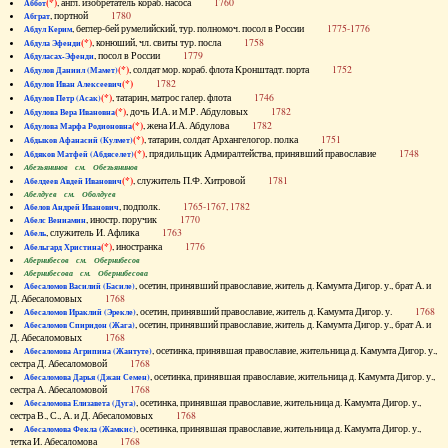
(*)
, англ. изобретатель кораб. насоса
1760
Аббот
, портной
1780
Абграт
, беглер-бей румелийский, тур. полномоч. посол в России
1775-1776
Абдул Керим
(*)
, конюший, чл. свиты тур. посла
1758
Абдула Эфенди
, посол в России
1779
Абдуласах-Эфенди
(*)
, солдат мор. кораб. флота Кронштадт. порта
1752
Абдулов Даниил (Мамет)
(*)
1782
Абдулов Иван Алексеевич
(*)
, татарин, матрос галер. флота
1746
Абдулов Петр (Асак)
(*)
, дочь И.А. и М.Р. Абдуловых
1782
Абдулова Вера Ивановна
(*)
, жена И.А. Абдулова
1782
Абдулова Марфа Родионовна
(*)
, татарин, солдат Архангелогор. полка
1751
Абдыков Афанасий (Кулмет)
(*)
, прядильщик Адмиралтейства, принявший православие
1748
Абдяков Матфей (Абдяселет)
Абезьянинов см. Обезьянинов
(*)
, служитель П.Ф. Хитровой
1781
Абелдеев Авдей Иванович
Абелдуев см. Оболдуев
, подполк.
1765-1767, 1782
Абелов Андрей Иванович
, иностр. поручик
1770
Абелс Вениамин
, служитель И. Афлика
1763
Абель
(*)
, иностранка
1776
Абельгард Христина
Абернибесов см. Обернибесов
Абернибесова см. Обернибесова
, осетин, принявший православие, житель д. Камумта Дигор. у., брат А. и
Абесаломов Василий (Басиле)
Д. Абесаломовых
1768
, осетин, принявший православие, житель д. Камумта Дигор. у.
1768
Абесаломов Ираклий (Эрекле)
, осетин, принявший православие, житель д. Камумта Дигор. у., брат А. и
Абесаломов Спиридон (Жага)
Д. Абесаломовых
1768
, осетинка, принявшая православие, жительница д. Камумта Дигор. у.,
Абесаломова Агрипина (Жантуте)
сестра Д. Абесаломовой
1768
, осетинка, принявшая православие, жительница д. Камумта Дигор. у.,
Абесаломова Дарья (Джан Семен)
сестра А. Абесаломовой
1768
, осетинка, принявшая православие, жительница д. Камумта Дигор. у.,
Абесаломова Елизавета (Дуга)
сестра В., С., А. и Д. Абесаломовых
1768
, осетинка, принявшая православие, жительница д. Камумта Дигор. у.,
Абесаломова Фекла (Жамкис)
тетка И. Абесаломова
1768