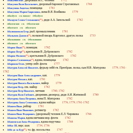
, дворовый М.С. Челеева
1772
Абакумов Влас
, дворовый баронов Строгановых
1768
Абакумов Яков Васильевич
, помещица
1781
Абакумова Авдотья
, жена В.Я. Воейкова
1779
Абакумова Мария Гавриловна
Абалдуев см. также Оболдуев
(*)
, дядя А.А. Запольской
1782
Абалдуев Семен Степанович
Абаленская см. Оболенская
Абалешев см. Аболешев
, рыб. промышленник
1781
Абалишников Егор
(*)
, полковой писарь Каргопол. драгун. полка
1733
Абалыхин Даниил
Абальянинов см. Обольянинов
Абаляшев см. Аболешев
(*)
, помещик
1782
Абарин Иван
(*)
, крестьянин В. Дубровского
1782
Абарин Петр
(*)
, крестьянин В. Дубровского
1782
Абарин Филипп
(*)
, вдова, помещица
1782
Абарина Соломонида
, унтер-лейт. флота
1777
Абаринов Осип
, фурьер лейб-гв. Преображ. полка, сын Н.В. Абатурова
1779, 1781-
Абатуров Алексей Никитич
1782
, кап.
1779
Абатуров Иван Александрович
, кап.
1781
Абатуров Михаил
, майор
1779
Абатуров Никита Васильевич
, сек.-майор
1782
Абатуров Петр
, мичман
1780, 1782
Абатуров Петр Никитич
, дворянин, двоюрод. дядя А.И. Житновой
1780
Абатуров Яков Глебович
, жена П. Абатурова
1782
Абатурова Анна Петровна
, вдова майора
1776, 1779, 1781-1782
Абатурова Анна Семеновна
, рейтар
1781
Абашев Иван
, ротмистр
1782
Абашев Иван Иванович
, [дворовый] человек Е.Л. Чирикова
1766
Абашев Иван Федорович
, вдова мичмана мор. флота
1782
Абашева Мария
, вдова поручика
1768
Абашевская Анна Федоровна
, перс. шах
1734, 1736
Аббас III
(*)
, чл. фр. посольства
1747
Аббе де ла Кур