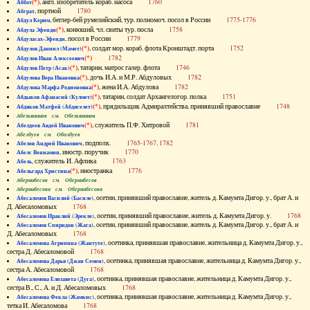
(*)
, англ. изобретатель кораб. насоса
1760
Аббот
, портной
1780
Абграт
, беглер-бей румелийский, тур. полномоч. посол в России
1775-1776
Абдул Керим
(*)
, конюший, чл. свиты тур. посла
1758
Абдула Эфенди
, посол в России
1779
Абдуласах-Эфенди
(*)
, солдат мор. кораб. флота Кронштадт. порта
1752
Абдулов Даниил (Мамет)
(*)
1782
Абдулов Иван Алексеевич
(*)
, татарин, матрос галер. флота
1746
Абдулов Петр (Асак)
(*)
, дочь И.А. и М.Р. Абдуловых
1782
Абдулова Вера Ивановна
(*)
, жена И.А. Абдулова
1782
Абдулова Марфа Родионовна
(*)
, татарин, солдат Архангелогор. полка
1751
Абдыков Афанасий (Кулмет)
(*)
, прядильщик Адмиралтейства, принявший православие
1748
Абдяков Матфей (Абдяселет)
Абезьянинов см. Обезьянинов
(*)
, служитель П.Ф. Хитровой
1781
Абелдеев Авдей Иванович
Абелдуев см. Оболдуев
, подполк.
1765-1767, 1782
Абелов Андрей Иванович
, иностр. поручик
1770
Абелс Вениамин
, служитель И. Афлика
1763
Абель
(*)
, иностранка
1776
Абельгард Христина
Абернибесов см. Обернибесов
Абернибесова см. Обернибесова
, осетин, принявший православие, житель д. Камумта Дигор. у., брат А. и
Абесаломов Василий (Басиле)
Д. Абесаломовых
1768
, осетин, принявший православие, житель д. Камумта Дигор. у.
1768
Абесаломов Ираклий (Эрекле)
, осетин, принявший православие, житель д. Камумта Дигор. у., брат А. и
Абесаломов Спиридон (Жага)
Д. Абесаломовых
1768
, осетинка, принявшая православие, жительница д. Камумта Дигор. у.,
Абесаломова Агрипина (Жантуте)
сестра Д. Абесаломовой
1768
, осетинка, принявшая православие, жительница д. Камумта Дигор. у.,
Абесаломова Дарья (Джан Семен)
сестра А. Абесаломовой
1768
, осетинка, принявшая православие, жительница д. Камумта Дигор. у.,
Абесаломова Елизавета (Дуга)
сестра В., С., А. и Д. Абесаломовых
1768
, осетинка, принявшая православие, жительница д. Камумта Дигор. у.,
Абесаломова Фекла (Жамкис)
тетка И. Абесаломова
1768