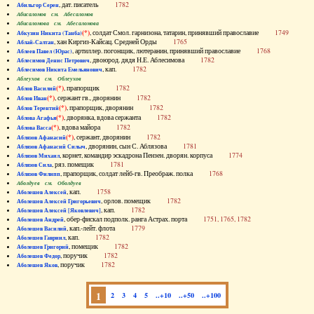
, дат. писатель
1782
Абильгор Серен
Абисаломов см. Абесаломов
Абисаломова см. Абесаломова
(*)
, солдат Смол. гарнизона, татарин, принявший православие
1749
Абкузин Никита (Танба)
, хан Киргиз-Кайсац. Средней Орды
1765
Аблай-Салтан
, артиллер. погонщик, лютеранин, принявший православие
1768
Аблеев Павел (Юрас)
, двоюрод. дядя Н.Е. Аблесимова
1782
Аблесимов Денис Петрович
, кап.
1782
Аблесимов Никита Емельянович
Аблеухов см. Облеухов
(*)
, прапорщик
1782
Аблов Василий
(*)
, сержант гв., дворянин
1782
Аблов Иван
(*)
, прапорщик, дворянин
1782
Аблов Терентий
(*)
, дворянка, вдова сержанта
1782
Аблова Агафья
(*)
, вдова майора
1782
Аблова Васса
(*)
, сержант, дворянин
1782
Аблязов Афанасий
, дворянин, сын С. Аблязова
1781
Аблязов Афанасий Силыч
, корнет, командир эскадрона Пензен. дворян. корпуса
1774
Аблязов Михаил
, ряз. помещик
1781
Аблязов Сила
, прапорщик, солдат лейб-гв. Преображ. полка
1768
Аблязов Филипп
Аболдуев см. Оболдуев
, кап.
1758
Аболешев Алексей
, орлов. помещик
1782
Аболешев Алексей Григорьевич
, кап.
1782
Аболешев Алексей [Яковлевич]
, обер-фискал подполк. ранга Астрах. порта
1751, 1765, 1782
Аболешев Андрей
, кап.-лейт. флота
1779
Аболешев Василий
, кап.
1782
Аболешев Гавриил
, помещик
1782
Аболешев Григорий
, поручик
1782
Аболешев Федор
, поручик
1782
Аболешев Яков
1
2
3
4
5
..+10
..+50
..+100