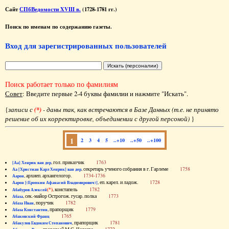
Сайт
СПбВедомости XVIII в.
(1728-1781 гг.)
Поиск по именам по содержанию газеты.
Вход для зарегистрированных пользователей
Поиск работает только по фамилиям
Совет
: Введите первые 2-4 буквы фамилии и нажмите "Искать".
{
записи с
(*)
- даны так, как встречаются в Базе Данных (т.е. не принято
решение об их корректировке, объединении с другой персоной)
}
1
2
3
4
5
..+10
..+50
..+100
, гол. приказчик
1763
[Аа] Хенрик ван дер
, секретарь ученого собрания в г. Гарлеме
1758
Аа [Христиан Карл Хенрик] ван дер
, архиеп. архангелогор.
1734-1736
Аарон
, еп. карел. и ладож.
1728
Аарон [(Еропкин Афанасий Владимирович)]
(*)
, констапель
1782
Абабуров Алексей
, сек.-майор Острогож. гусар. полка
1773
Абаза
, поручик
1782
Абаза Иван
, прапорщик
1779
Абаза Константин
1765
Абаковский Франц
, прапорщик
1781
Абакулов Евдоким Степанович