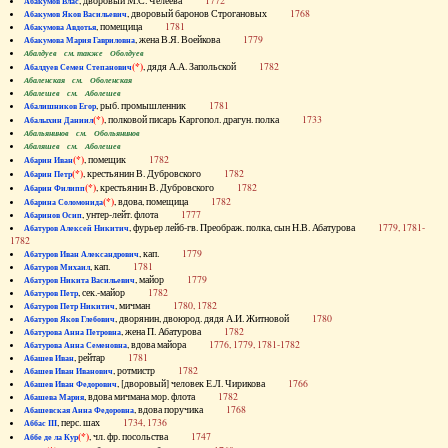
, дворовый М.С. Челеева
1772
Абакумов Влас
, дворовый баронов Строгановых
1768
Абакумов Яков Васильевич
, помещица
1781
Абакумова Авдотья
, жена В.Я. Воейкова
1779
Абакумова Мария Гавриловна
Абалдуев см. также Оболдуев
(*)
, дядя А.А. Запольской
1782
Абалдуев Семен Степанович
Абаленская см. Оболенская
Абалешев см. Аболешев
, рыб. промышленник
1781
Абалишников Егор
(*)
, полковой писарь Каргопол. драгун. полка
1733
Абалыхин Даниил
Абальянинов см. Обольянинов
Абаляшев см. Аболешев
(*)
, помещик
1782
Абарин Иван
(*)
, крестьянин В. Дубровского
1782
Абарин Петр
(*)
, крестьянин В. Дубровского
1782
Абарин Филипп
(*)
, вдова, помещица
1782
Абарина Соломонида
, унтер-лейт. флота
1777
Абаринов Осип
, фурьер лейб-гв. Преображ. полка, сын Н.В. Абатурова
1779, 1781-
Абатуров Алексей Никитич
1782
, кап.
1779
Абатуров Иван Александрович
, кап.
1781
Абатуров Михаил
, майор
1779
Абатуров Никита Васильевич
, сек.-майор
1782
Абатуров Петр
, мичман
1780, 1782
Абатуров Петр Никитич
, дворянин, двоюрод. дядя А.И. Житновой
1780
Абатуров Яков Глебович
, жена П. Абатурова
1782
Абатурова Анна Петровна
, вдова майора
1776, 1779, 1781-1782
Абатурова Анна Семеновна
, рейтар
1781
Абашев Иван
, ротмистр
1782
Абашев Иван Иванович
, [дворовый] человек Е.Л. Чирикова
1766
Абашев Иван Федорович
, вдова мичмана мор. флота
1782
Абашева Мария
, вдова поручика
1768
Абашевская Анна Федоровна
, перс. шах
1734, 1736
Аббас III
(*)
, чл. фр. посольства
1747
Аббе де ла Кур