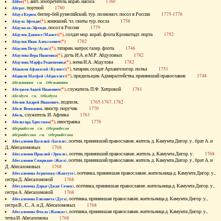
(*)
, англ. изобретатель кораб. насоса
1760
Аббот
, портной
1780
Абграт
, беглер-бей румелийский, тур. полномоч. посол в России
1775-1776
Абдул Керим
(*)
, конюший, чл. свиты тур. посла
1758
Абдула Эфенди
, посол в России
1779
Абдуласах-Эфенди
(*)
, солдат мор. кораб. флота Кронштадт. порта
1752
Абдулов Даниил (Мамет)
(*)
1782
Абдулов Иван Алексеевич
(*)
, татарин, матрос галер. флота
1746
Абдулов Петр (Асак)
(*)
, дочь И.А. и М.Р. Абдуловых
1782
Абдулова Вера Ивановна
(*)
, жена И.А. Абдулова
1782
Абдулова Марфа Родионовна
(*)
, татарин, солдат Архангелогор. полка
1751
Абдыков Афанасий (Кулмет)
(*)
, прядильщик Адмиралтейства, принявший православие
1748
Абдяков Матфей (Абдяселет)
Абезьянинов см. Обезьянинов
(*)
, служитель П.Ф. Хитровой
1781
Абелдеев Авдей Иванович
Абелдуев см. Оболдуев
, подполк.
1765-1767, 1782
Абелов Андрей Иванович
, иностр. поручик
1770
Абелс Вениамин
, служитель И. Афлика
1763
Абель
(*)
, иностранка
1776
Абельгард Христина
Абернибесов см. Обернибесов
Абернибесова см. Обернибесова
, осетин, принявший православие, житель д. Камумта Дигор. у., брат А. и
Абесаломов Василий (Басиле)
Д. Абесаломовых
1768
, осетин, принявший православие, житель д. Камумта Дигор. у.
1768
Абесаломов Ираклий (Эрекле)
, осетин, принявший православие, житель д. Камумта Дигор. у., брат А. и
Абесаломов Спиридон (Жага)
Д. Абесаломовых
1768
, осетинка, принявшая православие, жительница д. Камумта Дигор. у.,
Абесаломова Агрипина (Жантуте)
сестра Д. Абесаломовой
1768
, осетинка, принявшая православие, жительница д. Камумта Дигор. у.,
Абесаломова Дарья (Джан Семен)
сестра А. Абесаломовой
1768
, осетинка, принявшая православие, жительница д. Камумта Дигор. у.,
Абесаломова Елизавета (Дуга)
сестра В., С., А. и Д. Абесаломовых
1768
, осетинка, принявшая православие, жительница д. Камумта Дигор. у.,
Абесаломова Фекла (Жамкис)
тетка И. Абесаломова
1768