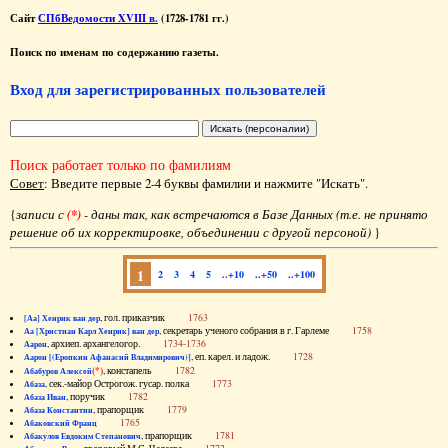
Сайт
СПбВедомости XVIII в.
(1728-1781 гг.)
Поиск по именам по содержанию газеты.
Вход для зарегистрированных пользователей
Поиск работает только по фамилиям
Совет
: Введите первые 2-4 буквы фамилии и нажмите "Искать".
{
записи с
(*)
- даны так, как встречаются в Базе Данных (т.е. не принято
решение об их корректировке, объединении с другой персоной)
}
1
2
3
4
5
..+10
..+50
..+100
, гол. приказчик
1763
[Аа] Хенрик ван дер
, секретарь ученого собрания в г. Гарлеме
1758
Аа [Христиан Карл Хенрик] ван дер
, архиеп. архангелогор.
1734-1736
Аарон
, еп. карел. и ладож.
1728
Аарон [(Еропкин Афанасий Владимирович)]
(*)
, констапель
1782
Абабуров Алексей
, сек.-майор Острогож. гусар. полка
1773
Абаза
, поручик
1782
Абаза Иван
, прапорщик
1779
Абаза Константин
1765
Абаковский Франц
, прапорщик
1781
Абакулов Евдоким Степанович