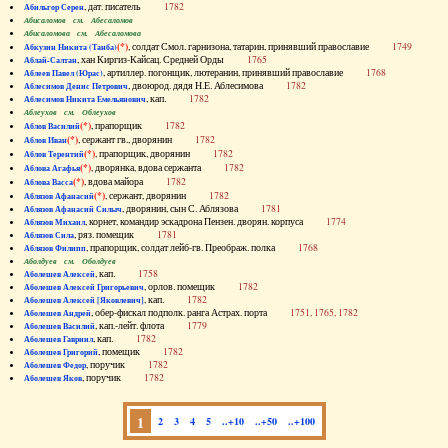
, дат. писатель
1782
Абильгор Серен
Абисаломов см. Абесаломов
Абисаломова см. Абесаломова
(*)
, солдат Смол. гарнизона, татарин, принявший православие
1749
Абкузин Никита (Танба)
, хан Киргиз-Кайсац. Средней Орды
1765
Аблай-Салтан
, артиллер. погонщик, лютеранин, принявший православие
1768
Аблеев Павел (Юрас)
, двоюрод. дядя Н.Е. Аблесимова
1782
Аблесимов Денис Петрович
, кап.
1782
Аблесимов Никита Емельянович
Аблеухов см. Облеухов
(*)
, прапорщик
1782
Аблов Василий
(*)
, сержант гв., дворянин
1782
Аблов Иван
(*)
, прапорщик, дворянин
1782
Аблов Терентий
(*)
, дворянка, вдова сержанта
1782
Аблова Агафья
(*)
, вдова майора
1782
Аблова Васса
(*)
, сержант, дворянин
1782
Аблязов Афанасий
, дворянин, сын С. Аблязова
1781
Аблязов Афанасий Силыч
, корнет, командир эскадрона Пензен. дворян. корпуса
1774
Аблязов Михаил
, ряз. помещик
1781
Аблязов Сила
, прапорщик, солдат лейб-гв. Преображ. полка
1768
Аблязов Филипп
Аболдуев см. Оболдуев
, кап.
1758
Аболешев Алексей
, орлов. помещик
1782
Аболешев Алексей Григорьевич
, кап.
1782
Аболешев Алексей [Яковлевич]
, обер-фискал подполк. ранга Астрах. порта
1751, 1765, 1782
Аболешев Андрей
, кап.-лейт. флота
1779
Аболешев Василий
, кап.
1782
Аболешев Гавриил
, помещик
1782
Аболешев Григорий
, поручик
1782
Аболешев Федор
, поручик
1782
Аболешев Яков
1
2
3
4
5
..+10
..+50
..+100