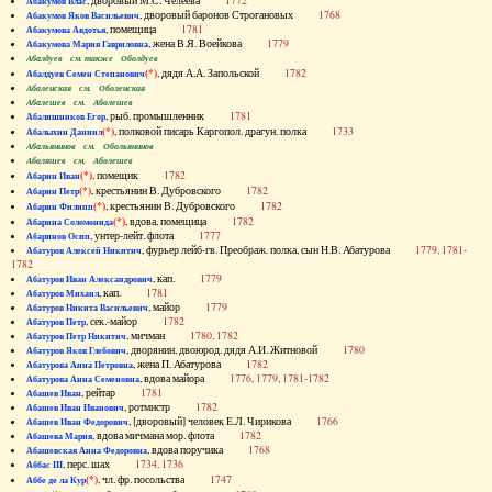
, дворовый М.С. Челеева
1772
Абакумов Влас
, дворовый баронов Строгановых
1768
Абакумов Яков Васильевич
, помещица
1781
Абакумова Авдотья
, жена В.Я. Воейкова
1779
Абакумова Мария Гавриловна
Абалдуев см. также Оболдуев
(*)
, дядя А.А. Запольской
1782
Абалдуев Семен Степанович
Абаленская см. Оболенская
Абалешев см. Аболешев
, рыб. промышленник
1781
Абалишников Егор
(*)
, полковой писарь Каргопол. драгун. полка
1733
Абалыхин Даниил
Абальянинов см. Обольянинов
Абаляшев см. Аболешев
(*)
, помещик
1782
Абарин Иван
(*)
, крестьянин В. Дубровского
1782
Абарин Петр
(*)
, крестьянин В. Дубровского
1782
Абарин Филипп
(*)
, вдова, помещица
1782
Абарина Соломонида
, унтер-лейт. флота
1777
Абаринов Осип
, фурьер лейб-гв. Преображ. полка, сын Н.В. Абатурова
1779, 1781-
Абатуров Алексей Никитич
1782
, кап.
1779
Абатуров Иван Александрович
, кап.
1781
Абатуров Михаил
, майор
1779
Абатуров Никита Васильевич
, сек.-майор
1782
Абатуров Петр
, мичман
1780, 1782
Абатуров Петр Никитич
, дворянин, двоюрод. дядя А.И. Житновой
1780
Абатуров Яков Глебович
, жена П. Абатурова
1782
Абатурова Анна Петровна
, вдова майора
1776, 1779, 1781-1782
Абатурова Анна Семеновна
, рейтар
1781
Абашев Иван
, ротмистр
1782
Абашев Иван Иванович
, [дворовый] человек Е.Л. Чирикова
1766
Абашев Иван Федорович
, вдова мичмана мор. флота
1782
Абашева Мария
, вдова поручика
1768
Абашевская Анна Федоровна
, перс. шах
1734, 1736
Аббас III
(*)
, чл. фр. посольства
1747
Аббе де ла Кур