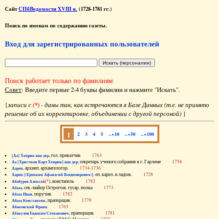
Сайт
СПбВедомости XVIII в.
(1728-1781 гг.)
Поиск по именам по содержанию газеты.
Вход для зарегистрированных пользователей
Поиск работает только по фамилиям
Совет
: Введите первые 2-4 буквы фамилии и нажмите "Искать".
{
записи с
(*)
- даны так, как встречаются в Базе Данных (т.е. не принято
решение об их корректировке, объединении с другой персоной)
}
1
2
3
4
5
..+10
..+50
..+100
, гол. приказчик
1763
[Аа] Хенрик ван дер
, секретарь ученого собрания в г. Гарлеме
1758
Аа [Христиан Карл Хенрик] ван дер
, архиеп. архангелогор.
1734-1736
Аарон
, еп. карел. и ладож.
1728
Аарон [(Еропкин Афанасий Владимирович)]
(*)
, констапель
1782
Абабуров Алексей
, сек.-майор Острогож. гусар. полка
1773
Абаза
, поручик
1782
Абаза Иван
, прапорщик
1779
Абаза Константин
1765
Абаковский Франц
, прапорщик
1781
Абакулов Евдоким Степанович