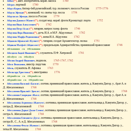
(*)
, англ. изобретатель кораб. насоса
1760
Аббот
, портной
1780
Абграт
, беглер-бей румелийский, тур. полномоч. посол в России
1775-1776
Абдул Керим
(*)
, конюший, чл. свиты тур. посла
1758
Абдула Эфенди
, посол в России
1779
Абдуласах-Эфенди
(*)
, солдат мор. кораб. флота Кронштадт. порта
1752
Абдулов Даниил (Мамет)
(*)
1782
Абдулов Иван Алексеевич
(*)
, татарин, матрос галер. флота
1746
Абдулов Петр (Асак)
(*)
, дочь И.А. и М.Р. Абдуловых
1782
Абдулова Вера Ивановна
(*)
, жена И.А. Абдулова
1782
Абдулова Марфа Родионовна
(*)
, татарин, солдат Архангелогор. полка
1751
Абдыков Афанасий (Кулмет)
(*)
, прядильщик Адмиралтейства, принявший православие
1748
Абдяков Матфей (Абдяселет)
Абезьянинов см. Обезьянинов
(*)
, служитель П.Ф. Хитровой
1781
Абелдеев Авдей Иванович
Абелдуев см. Оболдуев
, подполк.
1765-1767, 1782
Абелов Андрей Иванович
, иностр. поручик
1770
Абелс Вениамин
, служитель И. Афлика
1763
Абель
(*)
, иностранка
1776
Абельгард Христина
Абернибесов см. Обернибесов
Абернибесова см. Обернибесова
, осетин, принявший православие, житель д. Камумта Дигор. у., брат А. и
Абесаломов Василий (Басиле)
Д. Абесаломовых
1768
, осетин, принявший православие, житель д. Камумта Дигор. у.
1768
Абесаломов Ираклий (Эрекле)
, осетин, принявший православие, житель д. Камумта Дигор. у., брат А. и
Абесаломов Спиридон (Жага)
Д. Абесаломовых
1768
, осетинка, принявшая православие, жительница д. Камумта Дигор. у.,
Абесаломова Агрипина (Жантуте)
сестра Д. Абесаломовой
1768
, осетинка, принявшая православие, жительница д. Камумта Дигор. у.,
Абесаломова Дарья (Джан Семен)
сестра А. Абесаломовой
1768
, осетинка, принявшая православие, жительница д. Камумта Дигор. у.,
Абесаломова Елизавета (Дуга)
сестра В., С., А. и Д. Абесаломовых
1768
, осетинка, принявшая православие, жительница д. Камумта Дигор. у.,
Абесаломова Фекла (Жамкис)
тетка И. Абесаломова
1768