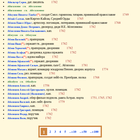
, дат. писатель
1782
Абильгор Серен
Абисаломов см. Абесаломов
Абисаломова см. Абесаломова
(*)
, солдат Смол. гарнизона, татарин, принявший православие
1749
Абкузин Никита (Танба)
, хан Киргиз-Кайсац. Средней Орды
1765
Аблай-Салтан
, артиллер. погонщик, лютеранин, принявший православие
1768
Аблеев Павел (Юрас)
, двоюрод. дядя Н.Е. Аблесимова
1782
Аблесимов Денис Петрович
, кап.
1782
Аблесимов Никита Емельянович
Аблеухов см. Облеухов
(*)
, прапорщик
1782
Аблов Василий
(*)
, сержант гв., дворянин
1782
Аблов Иван
(*)
, прапорщик, дворянин
1782
Аблов Терентий
(*)
, дворянка, вдова сержанта
1782
Аблова Агафья
(*)
, вдова майора
1782
Аблова Васса
(*)
, сержант, дворянин
1782
Аблязов Афанасий
, дворянин, сын С. Аблязова
1781
Аблязов Афанасий Силыч
, корнет, командир эскадрона Пензен. дворян. корпуса
1774
Аблязов Михаил
, ряз. помещик
1781
Аблязов Сила
, прапорщик, солдат лейб-гв. Преображ. полка
1768
Аблязов Филипп
Аболдуев см. Оболдуев
, кап.
1758
Аболешев Алексей
, орлов. помещик
1782
Аболешев Алексей Григорьевич
, кап.
1782
Аболешев Алексей [Яковлевич]
, обер-фискал подполк. ранга Астрах. порта
1751, 1765, 1782
Аболешев Андрей
, кап.-лейт. флота
1779
Аболешев Василий
, кап.
1782
Аболешев Гавриил
, помещик
1782
Аболешев Григорий
, поручик
1782
Аболешев Федор
, поручик
1782
Аболешев Яков
1
2
3
4
5
..+10
..+50
..+100