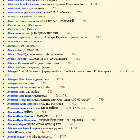
, дворовый М.С. Челеева
1772
Абакумов Влас
, дворовый баронов Строгановых
1768
Абакумов Яков Васильевич
, помещица
1781
Абакумова Авдотья
, жена В.Я. Воейкова
1779
Абакумова Мария Гавриловна
Абалдуев см. также Оболдуев
(*)
, дядя А.А. Запольской
1782
Абалдуев Семен Степанович
Абаленская см. Оболенская
Абалешев см. Аболешев
, рыб. промышленник
1781
Абалишников Егор
(*)
, полковой писарь Каргопол. драгун. полка
1733
Абалыхин Даниил
Абальянинов см. Обольянинов
Абаляшев см. Аболешев
(*)
, помещик
1782
Абарин Иван
(*)
, крестьянин В. Дубровского
1782
Абарин Петр
(*)
, крестьянин В. Дубровского
1782
Абарин Филипп
(*)
, вдова, помещица
1782
Абарина Соломонида
, унтер-лейт. флота
1777
Абаринов Осип
, фурьер лейб-гв. Преображ. полка, сын Н.В. Абатурова
1779, 1781-
Абатуров Алексей Никитич
1782
, кап.
1779
Абатуров Иван Александрович
, кап.
1781
Абатуров Михаил
, майор
1779
Абатуров Никита Васильевич
, сек.-майор
1782
Абатуров Петр
, мичман
1780, 1782
Абатуров Петр Никитич
, дворянин, двоюрод. дядя А.И. Житновой
1780
Абатуров Яков Глебович
, жена П. Абатурова
1782
Абатурова Анна Петровна
, вдова майора
1776, 1779, 1781-1782
Абатурова Анна Семеновна
, рейтар
1781
Абашев Иван
, ротмистр
1782
Абашев Иван Иванович
, [дворовый] человек Е.Л. Чирикова
1766
Абашев Иван Федорович
, вдова мичмана мор. флота
1782
Абашева Мария
, вдова поручика
1768
Абашевская Анна Федоровна
, перс. шах
1734, 1736
Аббас III
(*)
, чл. фр. посольства
1747
Аббе де ла Кур