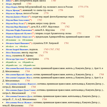
(*)
, англ. изобретатель кораб. насоса
1760
Аббот
, портной
1780
Абграт
, беглер-бей румелийский, тур. полномоч. посол в России
1775-1776
Абдул Керим
(*)
, конюший, чл. свиты тур. посла
1758
Абдула Эфенди
, посол в России
1779
Абдуласах-Эфенди
(*)
, солдат мор. кораб. флота Кронштадт. порта
1752
Абдулов Даниил (Мамет)
(*)
1782
Абдулов Иван Алексеевич
(*)
, татарин, матрос галер. флота
1746
Абдулов Петр (Асак)
(*)
, дочь И.А. и М.Р. Абдуловых
1782
Абдулова Вера Ивановна
(*)
, жена И.А. Абдулова
1782
Абдулова Марфа Родионовна
(*)
, татарин, солдат Архангелогор. полка
1751
Абдыков Афанасий (Кулмет)
(*)
, прядильщик Адмиралтейства, принявший православие
1748
Абдяков Матфей (Абдяселет)
Абезьянинов см. Обезьянинов
(*)
, служитель П.Ф. Хитровой
1781
Абелдеев Авдей Иванович
Абелдуев см. Оболдуев
, подполк.
1765-1767, 1782
Абелов Андрей Иванович
, иностр. поручик
1770
Абелс Вениамин
, служитель И. Афлика
1763
Абель
(*)
, иностранка
1776
Абельгард Христина
Абернибесов см. Обернибесов
Абернибесова см. Обернибесова
, осетин, принявший православие, житель д. Камумта Дигор. у., брат А. и
Абесаломов Василий (Басиле)
Д. Абесаломовых
1768
, осетин, принявший православие, житель д. Камумта Дигор. у.
1768
Абесаломов Ираклий (Эрекле)
, осетин, принявший православие, житель д. Камумта Дигор. у., брат А. и
Абесаломов Спиридон (Жага)
Д. Абесаломовых
1768
, осетинка, принявшая православие, жительница д. Камумта Дигор. у.,
Абесаломова Агрипина (Жантуте)
сестра Д. Абесаломовой
1768
, осетинка, принявшая православие, жительница д. Камумта Дигор. у.,
Абесаломова Дарья (Джан Семен)
сестра А. Абесаломовой
1768
, осетинка, принявшая православие, жительница д. Камумта Дигор. у.,
Абесаломова Елизавета (Дуга)
сестра В., С., А. и Д. Абесаломовых
1768
, осетинка, принявшая православие, жительница д. Камумта Дигор. у.,
Абесаломова Фекла (Жамкис)
тетка И. Абесаломова
1768