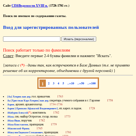
Сайт
СПбВедомости XVIII в.
(1728-1781 гг.)
Поиск по именам по содержанию газеты.
Вход для зарегистрированных пользователей
Поиск работает только по фамилиям
Совет
: Введите первые 2-4 буквы фамилии и нажмите "Искать".
{
записи с
(*)
- даны так, как встречаются в Базе Данных (т.е. не принято
решение об их корректировке, объединении с другой персоной)
}
1
2
3
4
5
..+10
..+50
..+100
, гол. приказчик
1763
[Аа] Хенрик ван дер
, секретарь ученого собрания в г. Гарлеме
1758
Аа [Христиан Карл Хенрик] ван дер
, архиеп. архангелогор.
1734-1736
Аарон
, еп. карел. и ладож.
1728
Аарон [(Еропкин Афанасий Владимирович)]
(*)
, констапель
1782
Абабуров Алексей
, сек.-майор Острогож. гусар. полка
1773
Абаза
, поручик
1782
Абаза Иван
, прапорщик
1779
Абаза Константин
1765
Абаковский Франц
, прапорщик
1781
Абакулов Евдоким Степанович