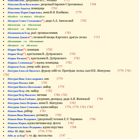
, дворовый М.С. Челеева
1772
Абакумов Влас
, дворовый баронов Строгановых
1768
Абакумов Яков Васильевич
, помещица
1781
Абакумова Авдотья
, жена В.Я. Воейкова
1779
Абакумова Мария Гавриловна
Абалдуев см. также Оболдуев
(*)
, дядя А.А. Запольской
1782
Абалдуев Семен Степанович
Абаленская см. Оболенская
Абалешев см. Аболешев
, рыб. промышленник
1781
Абалишников Егор
(*)
, полковой писарь Каргопол. драгун. полка
1733
Абалыхин Даниил
Абальянинов см. Обольянинов
Абаляшев см. Аболешев
(*)
, помещик
1782
Абарин Иван
(*)
, крестьянин В. Дубровского
1782
Абарин Петр
(*)
, крестьянин В. Дубровского
1782
Абарин Филипп
(*)
, вдова, помещица
1782
Абарина Соломонида
, унтер-лейт. флота
1777
Абаринов Осип
, фурьер лейб-гв. Преображ. полка, сын Н.В. Абатурова
1779, 1781-
Абатуров Алексей Никитич
1782
, кап.
1779
Абатуров Иван Александрович
, кап.
1781
Абатуров Михаил
, майор
1779
Абатуров Никита Васильевич
, сек.-майор
1782
Абатуров Петр
, мичман
1780, 1782
Абатуров Петр Никитич
, дворянин, двоюрод. дядя А.И. Житновой
1780
Абатуров Яков Глебович
, жена П. Абатурова
1782
Абатурова Анна Петровна
, вдова майора
1776, 1779, 1781-1782
Абатурова Анна Семеновна
, рейтар
1781
Абашев Иван
, ротмистр
1782
Абашев Иван Иванович
, [дворовый] человек Е.Л. Чирикова
1766
Абашев Иван Федорович
, вдова мичмана мор. флота
1782
Абашева Мария
, вдова поручика
1768
Абашевская Анна Федоровна
, перс. шах
1734, 1736
Аббас III
(*)
, чл. фр. посольства
1747
Аббе де ла Кур