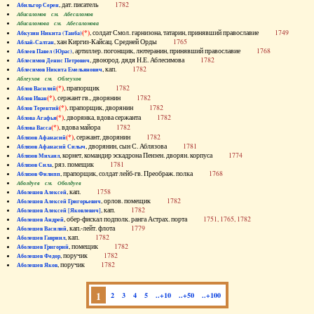
, дат. писатель
1782
Абильгор Серен
Абисаломов см. Абесаломов
Абисаломова см. Абесаломова
(*)
, солдат Смол. гарнизона, татарин, принявший православие
1749
Абкузин Никита (Танба)
, хан Киргиз-Кайсац. Средней Орды
1765
Аблай-Салтан
, артиллер. погонщик, лютеранин, принявший православие
1768
Аблеев Павел (Юрас)
, двоюрод. дядя Н.Е. Аблесимова
1782
Аблесимов Денис Петрович
, кап.
1782
Аблесимов Никита Емельянович
Аблеухов см. Облеухов
(*)
, прапорщик
1782
Аблов Василий
(*)
, сержант гв., дворянин
1782
Аблов Иван
(*)
, прапорщик, дворянин
1782
Аблов Терентий
(*)
, дворянка, вдова сержанта
1782
Аблова Агафья
(*)
, вдова майора
1782
Аблова Васса
(*)
, сержант, дворянин
1782
Аблязов Афанасий
, дворянин, сын С. Аблязова
1781
Аблязов Афанасий Силыч
, корнет, командир эскадрона Пензен. дворян. корпуса
1774
Аблязов Михаил
, ряз. помещик
1781
Аблязов Сила
, прапорщик, солдат лейб-гв. Преображ. полка
1768
Аблязов Филипп
Аболдуев см. Оболдуев
, кап.
1758
Аболешев Алексей
, орлов. помещик
1782
Аболешев Алексей Григорьевич
, кап.
1782
Аболешев Алексей [Яковлевич]
, обер-фискал подполк. ранга Астрах. порта
1751, 1765, 1782
Аболешев Андрей
, кап.-лейт. флота
1779
Аболешев Василий
, кап.
1782
Аболешев Гавриил
, помещик
1782
Аболешев Григорий
, поручик
1782
Аболешев Федор
, поручик
1782
Аболешев Яков
1
2
3
4
5
..+10
..+50
..+100