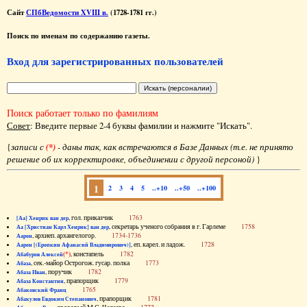
Сайт
СПбВедомости XVIII в.
(1728-1781 гг.)
Поиск по именам по содержанию газеты.
Вход для зарегистрированных пользователей
Поиск работает только по фамилиям
Совет
: Введите первые 2-4 буквы фамилии и нажмите "Искать".
{
записи с
(*)
- даны так, как встречаются в Базе Данных (т.е. не принято
решение об их корректировке, объединении с другой персоной)
}
1
2
3
4
5
..+10
..+50
..+100
, гол. приказчик
1763
[Аа] Хенрик ван дер
, секретарь ученого собрания в г. Гарлеме
1758
Аа [Христиан Карл Хенрик] ван дер
, архиеп. архангелогор.
1734-1736
Аарон
, еп. карел. и ладож.
1728
Аарон [(Еропкин Афанасий Владимирович)]
(*)
, констапель
1782
Абабуров Алексей
, сек.-майор Острогож. гусар. полка
1773
Абаза
, поручик
1782
Абаза Иван
, прапорщик
1779
Абаза Константин
1765
Абаковский Франц
, прапорщик
1781
Абакулов Евдоким Степанович