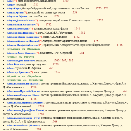
(*)
, англ. изобретатель кораб. насоса
1760
Аббот
, портной
1780
Абграт
, беглер-бей румелийский, тур. полномоч. посол в России
1775-1776
Абдул Керим
(*)
, конюший, чл. свиты тур. посла
1758
Абдула Эфенди
, посол в России
1779
Абдуласах-Эфенди
(*)
, солдат мор. кораб. флота Кронштадт. порта
1752
Абдулов Даниил (Мамет)
(*)
1782
Абдулов Иван Алексеевич
(*)
, татарин, матрос галер. флота
1746
Абдулов Петр (Асак)
(*)
, дочь И.А. и М.Р. Абдуловых
1782
Абдулова Вера Ивановна
(*)
, жена И.А. Абдулова
1782
Абдулова Марфа Родионовна
(*)
, татарин, солдат Архангелогор. полка
1751
Абдыков Афанасий (Кулмет)
(*)
, прядильщик Адмиралтейства, принявший православие
1748
Абдяков Матфей (Абдяселет)
Абезьянинов см. Обезьянинов
(*)
, служитель П.Ф. Хитровой
1781
Абелдеев Авдей Иванович
Абелдуев см. Оболдуев
, подполк.
1765-1767, 1782
Абелов Андрей Иванович
, иностр. поручик
1770
Абелс Вениамин
, служитель И. Афлика
1763
Абель
(*)
, иностранка
1776
Абельгард Христина
Абернибесов см. Обернибесов
Абернибесова см. Обернибесова
, осетин, принявший православие, житель д. Камумта Дигор. у., брат А. и
Абесаломов Василий (Басиле)
Д. Абесаломовых
1768
, осетин, принявший православие, житель д. Камумта Дигор. у.
1768
Абесаломов Ираклий (Эрекле)
, осетин, принявший православие, житель д. Камумта Дигор. у., брат А. и
Абесаломов Спиридон (Жага)
Д. Абесаломовых
1768
, осетинка, принявшая православие, жительница д. Камумта Дигор. у.,
Абесаломова Агрипина (Жантуте)
сестра Д. Абесаломовой
1768
, осетинка, принявшая православие, жительница д. Камумта Дигор. у.,
Абесаломова Дарья (Джан Семен)
сестра А. Абесаломовой
1768
, осетинка, принявшая православие, жительница д. Камумта Дигор. у.,
Абесаломова Елизавета (Дуга)
сестра В., С., А. и Д. Абесаломовых
1768
, осетинка, принявшая православие, жительница д. Камумта Дигор. у.,
Абесаломова Фекла (Жамкис)
тетка И. Абесаломова
1768