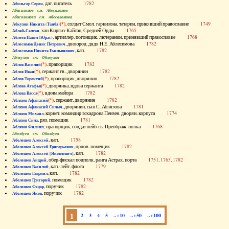
, дат. писатель
1782
Абильгор Серен
Абисаломов см. Абесаломов
Абисаломова см. Абесаломова
(*)
, солдат Смол. гарнизона, татарин, принявший православие
1749
Абкузин Никита (Танба)
, хан Киргиз-Кайсац. Средней Орды
1765
Аблай-Салтан
, артиллер. погонщик, лютеранин, принявший православие
1768
Аблеев Павел (Юрас)
, двоюрод. дядя Н.Е. Аблесимова
1782
Аблесимов Денис Петрович
, кап.
1782
Аблесимов Никита Емельянович
Аблеухов см. Облеухов
(*)
, прапорщик
1782
Аблов Василий
(*)
, сержант гв., дворянин
1782
Аблов Иван
(*)
, прапорщик, дворянин
1782
Аблов Терентий
(*)
, дворянка, вдова сержанта
1782
Аблова Агафья
(*)
, вдова майора
1782
Аблова Васса
(*)
, сержант, дворянин
1782
Аблязов Афанасий
, дворянин, сын С. Аблязова
1781
Аблязов Афанасий Силыч
, корнет, командир эскадрона Пензен. дворян. корпуса
1774
Аблязов Михаил
, ряз. помещик
1781
Аблязов Сила
, прапорщик, солдат лейб-гв. Преображ. полка
1768
Аблязов Филипп
Аболдуев см. Оболдуев
, кап.
1758
Аболешев Алексей
, орлов. помещик
1782
Аболешев Алексей Григорьевич
, кап.
1782
Аболешев Алексей [Яковлевич]
, обер-фискал подполк. ранга Астрах. порта
1751, 1765, 1782
Аболешев Андрей
, кап.-лейт. флота
1779
Аболешев Василий
, кап.
1782
Аболешев Гавриил
, помещик
1782
Аболешев Григорий
, поручик
1782
Аболешев Федор
, поручик
1782
Аболешев Яков
1
2
3
4
5
..+10
..+50
..+100