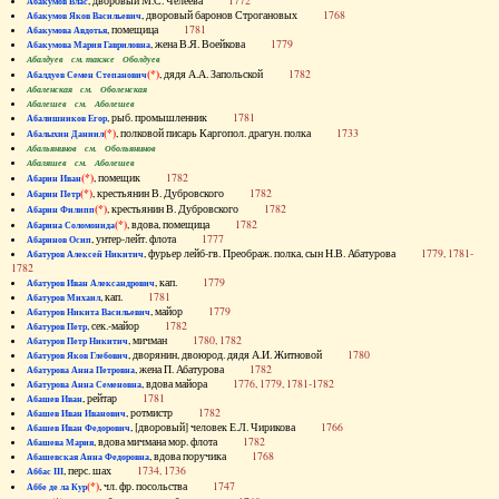
, дворовый М.С. Челеева
1772
Абакумов Влас
, дворовый баронов Строгановых
1768
Абакумов Яков Васильевич
, помещица
1781
Абакумова Авдотья
, жена В.Я. Воейкова
1779
Абакумова Мария Гавриловна
Абалдуев см. также Оболдуев
(*)
, дядя А.А. Запольской
1782
Абалдуев Семен Степанович
Абаленская см. Оболенская
Абалешев см. Аболешев
, рыб. промышленник
1781
Абалишников Егор
(*)
, полковой писарь Каргопол. драгун. полка
1733
Абалыхин Даниил
Абальянинов см. Обольянинов
Абаляшев см. Аболешев
(*)
, помещик
1782
Абарин Иван
(*)
, крестьянин В. Дубровского
1782
Абарин Петр
(*)
, крестьянин В. Дубровского
1782
Абарин Филипп
(*)
, вдова, помещица
1782
Абарина Соломонида
, унтер-лейт. флота
1777
Абаринов Осип
, фурьер лейб-гв. Преображ. полка, сын Н.В. Абатурова
1779, 1781-
Абатуров Алексей Никитич
1782
, кап.
1779
Абатуров Иван Александрович
, кап.
1781
Абатуров Михаил
, майор
1779
Абатуров Никита Васильевич
, сек.-майор
1782
Абатуров Петр
, мичман
1780, 1782
Абатуров Петр Никитич
, дворянин, двоюрод. дядя А.И. Житновой
1780
Абатуров Яков Глебович
, жена П. Абатурова
1782
Абатурова Анна Петровна
, вдова майора
1776, 1779, 1781-1782
Абатурова Анна Семеновна
, рейтар
1781
Абашев Иван
, ротмистр
1782
Абашев Иван Иванович
, [дворовый] человек Е.Л. Чирикова
1766
Абашев Иван Федорович
, вдова мичмана мор. флота
1782
Абашева Мария
, вдова поручика
1768
Абашевская Анна Федоровна
, перс. шах
1734, 1736
Аббас III
(*)
, чл. фр. посольства
1747
Аббе де ла Кур