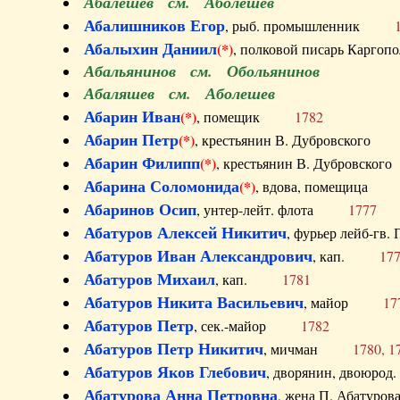
Абалешев см. Аболешев
Абалишников Егор
, рыб. промышленник
Абалыхин Даниил
(*)
, полковой писарь Карг
Абальянинов см. Обольянинов
Абаляшев см. Аболешев
Абарин Иван
(*)
, помещик
1782
Абарин Петр
(*)
, крестьянин В. Дубровског
Абарин Филипп
(*)
, крестьянин В. Дубровс
Абарина Соломонида
(*)
, вдова, помещиц
Абаринов Осип
, унтер-лейт. флота
1777
Абатуров Алексей Никитич
, фурьер лейб-г
Абатуров Иван Александрович
, кап.
17
Абатуров Михаил
, кап.
1781
Абатуров Никита Васильевич
, майор
17
Абатуров Петр
, сек.-майор
1782
Абатуров Петр Никитич
, мичман
1780, 1
Абатуров Яков Глебович
, дворянин, двоюр
Абатурова Анна Петровна
, жена П. Абат