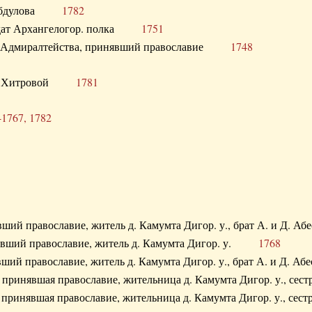
. Абдулова
1782
олдат Архангелогор. полка
1751
к Адмиралтейства, принявший православие
1748
.Ф. Хитровой
1781
-1767, 1782
явший православие, житель д. Камумта Дигор. у., брат А. и 
нявший православие, житель д. Камумта Дигор. у.
1768
явший православие, житель д. Камумта Дигор. у., брат А. и 
а, принявшая православие, жительница д. Камумта Дигор. у.,
а, принявшая православие, жительница д. Камумта Дигор. у.,