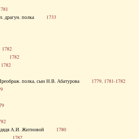
1781
опол. драгун. полка
1733
о
1782
кого
1782
а
1782
в. Преображ. полка, сын Н.В. Абатурова
1779, 1781-1782
79
79
782
од. дядя А.И. Житновой
1780
урова
1782