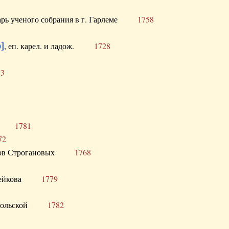
тарь ученого собрания в г. Гарлеме
1758
]
, еп. карел. и ладож.
1728
73
щик
1781
72
ронов Строгановых
1768
 Воейкова
1779
 Запольской
1782