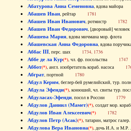
Абатурова Анна Семеновна
, вдова майо
Абашев Иван
, рейтар
1781
Абашев Иван Иванович
, ротмистр
1782
Абашев Иван Федорович
, [дворовый] чело
Абашева Мария
, вдова мичмана мор. флот
Абашевская Анна Федоровна
, вдова пор
Аббас III
, перс. шах
1734, 1736
Аббе де ла Кур
(*)
, чл. фр. посольства
1747
Аббот
(*)
, англ. изобретатель кораб. насоса
17
Абграт
, портной
1780
Абдул Керим
, беглер-бей румелийский, тур. 
Абдула Эфенди
(*)
, конюший, чл. свиты тур.
Абдуласах-Эфенди
, посол в России
1779
Абдулов Даниил (Мамет)
(*)
, солдат мор. ко
Абдулов Иван Алексеевич
(*)
1782
Абдулов Петр (Асак)
(*)
, татарин, матрос га
Абдулова Вера Ивановна
(*)
, дочь И.А. и 