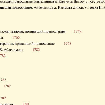
ринявшая православие, жительница д. Камумта Дигор. у., сестр
инявшая православие, жительница д. Камумта Дигор. у., тетк
арнизона, татарин, принявший православие
1749
й Орды
1765
 лютеранин, принявший православие
1768
я Н.Е. Аблесимова
1782
782
1782
та
1782
1782
С. Аблязова
1781