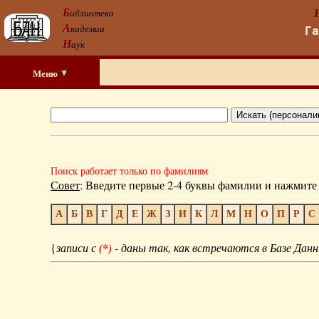
Б
иблиотека
А
кадемии
Г
Н
аук
Меню
Поиск работает только по фамилиям
Совет
: Введите первые 2-4 буквы фамилии и нажмите 
А
Б
В
Г
Д
Е
Ж
З
И
К
Л
М
Н
О
П
Р
С
{
записи с
(*)
- даны так, как встречаются в Базе Данн