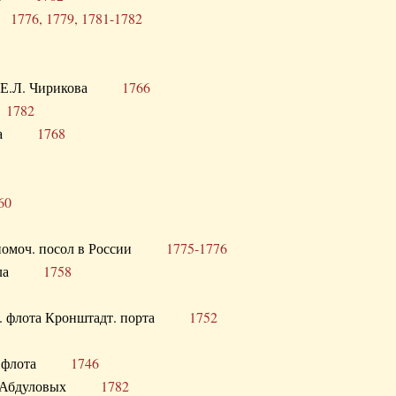
ра
1776, 1779, 1781-1782
век Е.Л. Чирикова
1766
а
1782
учика
1768
60
полномоч. посол в России
1775-1776
 посла
1758
раб. флота Кронштадт. порта
1752
лер. флота
1746
М.Р. Абдуловых
1782