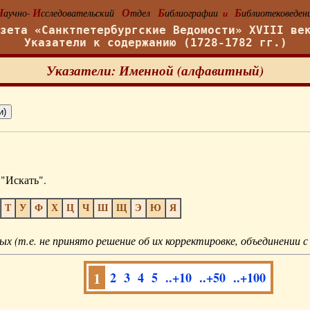
Н
И
О
Б
Б
аучно-
сследовательский
тдел
иблиографии
иблиотековеден
и
азета «Санктпетербургские Ведомости» XVIII ве
Указатели к содержанию (1728-1782 гг.)
Указатели: Именной (алфавитный)
"Искать".
Т
У
Ф
Х
Ц
Ч
Ш
Щ
Э
Ю
Я
ых (т.е. не принято решение об их корректировке, объединении с
1
2
3
4
5
..+10
..+50
..+100