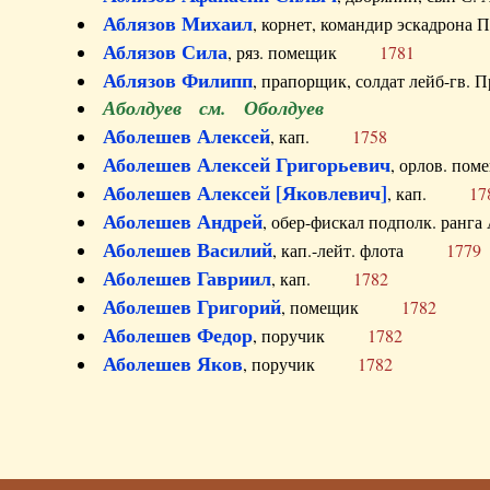
Аблязов Михаил
, корнет, командир эскадрон
Аблязов Сила
, ряз. помещик
1781
Аблязов Филипп
, прапорщик, солдат лейб-г
Аболдуев см. Оболдуев
Аболешев Алексей
, кап.
1758
Аболешев Алексей Григорьевич
, орлов. 
Аболешев Алексей [Яковлевич]
, кап.
17
Аболешев Андрей
, обер-фискал подполк. ра
Аболешев Василий
, кап.-лейт. флота
1779
Аболешев Гавриил
, кап.
1782
Аболешев Григорий
, помещик
1782
Аболешев Федор
, поручик
1782
Аболешев Яков
, поручик
1782