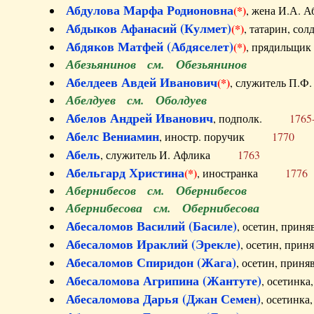
Абдулова Марфа Родионовна
(*)
, жена И.А
Абдыков Афанасий (Кулмет)
(*)
, татарин, с
Абдяков Матфей (Абдяселет)
(*)
, прядильщи
Абезьянинов см. Обезьянинов
Абелдеев Авдей Иванович
(*)
, служитель П
Абелдуев см. Оболдуев
Абелов Андрей Иванович
, подполк.
1765
Абелс Вениамин
, иностр. поручик
1770
Абель
, служитель И. Афлика
1763
Абельгард Христина
(*)
, иностранка
1776
Абернибесов см. Обернибесов
Абернибесова см. Обернибесова
Абесаломов Василий (Басиле)
, осетин, прин
Абесаломов Ираклий (Эрекле)
, осетин, при
Абесаломов Спиридон (Жага)
, осетин, прин
Абесаломова Агрипина (Жантуте)
, осетинк
Абесаломова Дарья (Джан Семен)
, осетинк