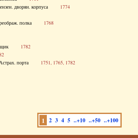
а Пензен. дворян. корпуса
1774
в. Преображ. полка
1768
помещик
1782
82
нга Астрах. порта
1751, 1765, 1782
1
2
3
4
5
..+10
..+50
..+100