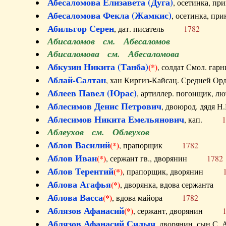
Абесаломова Елизавета (Дуга)
, осетинка, п
Абесаломова Фекла (Жамкис)
, осетинка, пр
Абильгор Серен
, дат. писатель
1782
Абисаломов см. Абесаломов
Абисаломова см. Абесаломова
Абкузин Никита (Танба)
(*)
, солдат Смол. г
Аблай-Салтан
, хан Киргиз-Кайсац. Средне
Аблеев Павел (Юрас)
, артиллер. погонщик,
Аблесимов Денис Петрович
, двоюрод. дяд
Аблесимов Никита Емельянович
, кап.
1
Аблеухов см. Облеухов
Аблов Василий
(*)
, прапорщик
1782
Аблов Иван
(*)
, сержант гв., дворянин
1782
Аблов Терентий
(*)
, прапорщик, дворянин
Аблова Агафья
(*)
, дворянка, вдова сержан
Аблова Васса
(*)
, вдова майора
1782
Аблязов Афанасий
(*)
, сержант, дворянин
Аблязов Афанасий Силыч
, дворянин, сын 