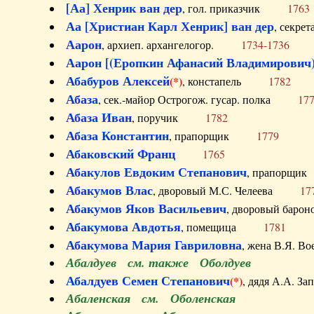
[Аа] Хенрик ван дер
, гол. приказчик
1763
Аа [Христиан Карл Хенрик] ван дер
, секре
Аарон
, архиеп. архангелогор.
1734-1736
Аарон [(Еропкин Афанасий Владимирович)
Абабуров Алексей
(*)
, констапель
1782
Абаза
, сек.-майор Острогож. гусар. полка
17
Абаза Иван
, поручик
1782
Абаза Константин
, прапорщик
1779
Абаковский Франц
1765
Абакулов Евдоким Степанович
, прапор
Абакумов Влас
, дворовый М.С. Челеева
17
Абакумов Яков Васильевич
, дворовый ба
Абакумова Авдотья
, помещица
1781
Абакумова Мария Гавриловна
, жена В.Я.
Абалдуев см. также Оболдуев
Абалдуев Семен Степанович
(*)
, дядя А.А.
Абаленская см. Оболенская