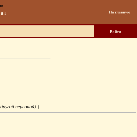
ия
На главную
ка:
Войти
 другой персоной)
}