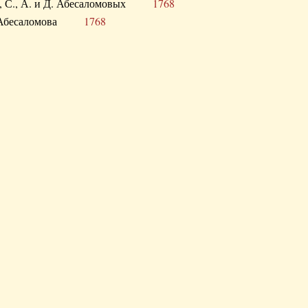
а В., С., А. и Д. Абесаломовых
1768
а И. Абесаломова
1768