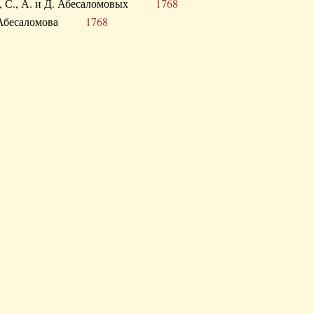
а В., С., А. и Д. Абесаломовых
1768
а И. Абесаломова
1768