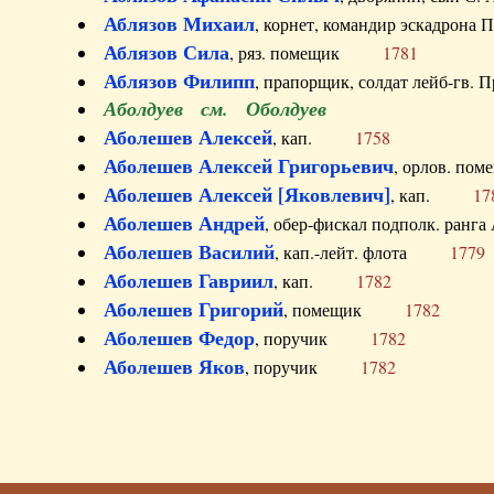
Аблязов Михаил
, корнет, командир эскадрон
Аблязов Сила
, ряз. помещик
1781
Аблязов Филипп
, прапорщик, солдат лейб-г
Аболдуев см. Оболдуев
Аболешев Алексей
, кап.
1758
Аболешев Алексей Григорьевич
, орлов. 
Аболешев Алексей [Яковлевич]
, кап.
17
Аболешев Андрей
, обер-фискал подполк. ра
Аболешев Василий
, кап.-лейт. флота
1779
Аболешев Гавриил
, кап.
1782
Аболешев Григорий
, помещик
1782
Аболешев Федор
, поручик
1782
Аболешев Яков
, поручик
1782