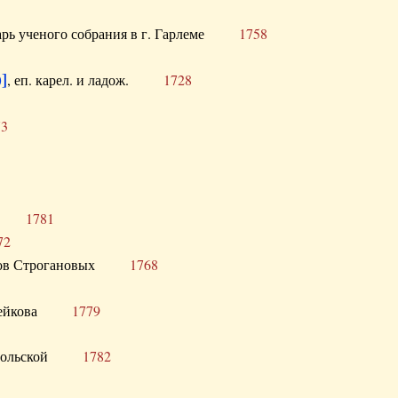
тарь ученого собрания в г. Гарлеме
1758
]
, еп. карел. и ладож.
1728
73
щик
1781
72
ронов Строгановых
1768
 Воейкова
1779
 Запольской
1782