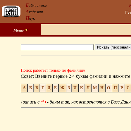
Б
иблиотека
А
кадемии
Г
Н
аук
Меню
Поиск работает только по фамилиям
Совет
: Введите первые 2-4 буквы фамилии и нажмите 
А
Б
В
Г
Д
Е
Ж
З
И
К
Л
М
Н
О
П
Р
С
{
записи с
(*)
- даны так, как встречаются в Базе Данн