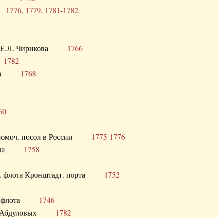
ра
1776, 1779, 1781-1782
век Е.Л. Чирикова
1766
а
1782
учика
1768
60
полномоч. посол в России
1775-1776
 посла
1758
раб. флота Кронштадт. порта
1752
лер. флота
1746
М.Р. Абдуловых
1782