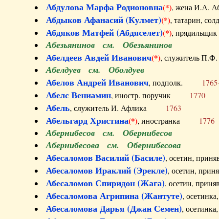
Абдулова Марфа Родионовна
(*)
, жена И.А
Абдыков Афанасий (Кулмет)
(*)
, татарин, с
Абдяков Матфей (Абдяселет)
(*)
, прядильщи
Абезьянинов см. Обезьянинов
Абелдеев Авдей Иванович
(*)
, служитель П
Абелдуев см. Оболдуев
Абелов Андрей Иванович
, подполк.
1765
Абелс Вениамин
, иностр. поручик
1770
Абель
, служитель И. Афлика
1763
Абельгард Христина
(*)
, иностранка
1776
Абернибесов см. Обернибесов
Абернибесова см. Обернибесова
Абесаломов Василий (Басиле)
, осетин, прин
Абесаломов Ираклий (Эрекле)
, осетин, при
Абесаломов Спиридон (Жага)
, осетин, прин
Абесаломова Агрипина (Жантуте)
, осетинк
Абесаломова Дарья (Джан Семен)
, осетинк