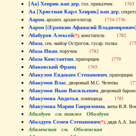
[Аа] Хенрик ван дер
, гол. приказчик
1763
Аа [Христиан Карл Хенрик] ван дер
, секре
Аарон
, архиеп. архангелогор.
1734-1736
Аарон [(Еропкин Афанасий Владимирович)
Абабуров Алексей
(*)
, констапель
1782
Абаза
, сек.-майор Острогож. гусар. полка
17
Абаза Иван
, поручик
1782
Абаза Константин
, прапорщик
1779
Абаковский Франц
1765
Абакулов Евдоким Степанович
, прапор
Абакумов Влас
, дворовый М.С. Челеева
17
Абакумов Яков Васильевич
, дворовый ба
Абакумова Авдотья
, помещица
1781
Абакумова Мария Гавриловна
, жена В.Я.
Абалдуев см. также Оболдуев
Абалдуев Семен Степанович
(*)
, дядя А.А.
Абаленская см. Оболенская