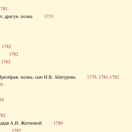
1781
опол. драгун. полка
1733
о
1782
кого
1782
а
1782
в. Преображ. полка, сын Н.В. Абатурова
1779, 1781-1782
79
79
782
од. дядя А.И. Житновой
1780
урова
1782