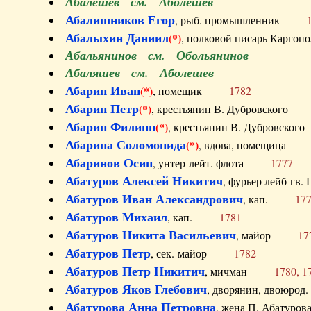
Абалешев см. Аболешев
Абалишников Егор
, рыб. промышленник
Абалыхин Даниил
(*)
, полковой писарь Карг
Абальянинов см. Обольянинов
Абаляшев см. Аболешев
Абарин Иван
(*)
, помещик
1782
Абарин Петр
(*)
, крестьянин В. Дубровског
Абарин Филипп
(*)
, крестьянин В. Дубровс
Абарина Соломонида
(*)
, вдова, помещиц
Абаринов Осип
, унтер-лейт. флота
1777
Абатуров Алексей Никитич
, фурьер лейб-г
Абатуров Иван Александрович
, кап.
17
Абатуров Михаил
, кап.
1781
Абатуров Никита Васильевич
, майор
17
Абатуров Петр
, сек.-майор
1782
Абатуров Петр Никитич
, мичман
1780, 1
Абатуров Яков Глебович
, дворянин, двоюр
Абатурова Анна Петровна
, жена П. Абат