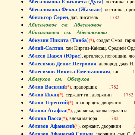
Абесаломова Елизавета (Дуга)
, осетинка, п
Абесаломова Фекла (Жамкис)
, осетинка, пр
Абильгор Серен
, дат. писатель
1782
Абисаломов см. Абесаломов
Абисаломова см. Абесаломова
Абкузин Никита (Танба)
(*)
, солдат Смол. г
Аблай-Салтан
, хан Киргиз-Кайсац. Средне
Аблеев Павел (Юрас)
, артиллер. погонщик,
Аблесимов Денис Петрович
, двоюрод. дяд
Аблесимов Никита Емельянович
, кап.
1
Аблеухов см. Облеухов
Аблов Василий
(*)
, прапорщик
1782
Аблов Иван
(*)
, сержант гв., дворянин
1782
Аблов Терентий
(*)
, прапорщик, дворянин
Аблова Агафья
(*)
, дворянка, вдова сержан
Аблова Васса
(*)
, вдова майора
1782
Аблязов Афанасий
(*)
, сержант, дворянин
Аблязов Афанасий Силыч
, дворянин, сын 