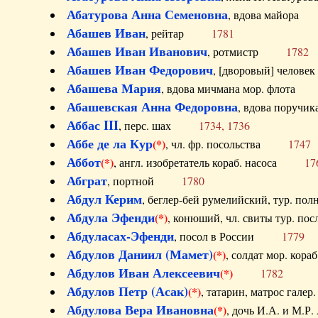
Абатурова Анна Семеновна
, вдова майо
Абашев Иван
, рейтар
1781
Абашев Иван Иванович
, ротмистр
1782
Абашев Иван Федорович
, [дворовый] чело
Абашева Мария
, вдова мичмана мор. флот
Абашевская Анна Федоровна
, вдова пор
Аббас III
, перс. шах
1734, 1736
Аббе де ла Кур
(*)
, чл. фр. посольства
1747
Аббот
(*)
, англ. изобретатель кораб. насоса
17
Абграт
, портной
1780
Абдул Керим
, беглер-бей румелийский, тур. 
Абдула Эфенди
(*)
, конюший, чл. свиты тур.
Абдуласах-Эфенди
, посол в России
1779
Абдулов Даниил (Мамет)
(*)
, солдат мор. ко
Абдулов Иван Алексеевич
(*)
1782
Абдулов Петр (Асак)
(*)
, татарин, матрос га
Абдулова Вера Ивановна
(*)
, дочь И.А. и 