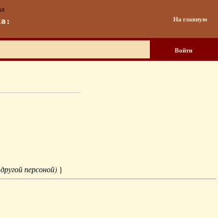
ия
На главную
ка:
Войти
 другой персоной)
}