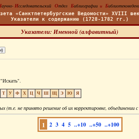
Н
И
О
Б
Б
аучно-
сследовательский
тдел
иблиографии
иблиотековеден
и
азета «Санктпетербургские Ведомости» XVIII ве
Указатели к содержанию (1728-1782 гг.)
Указатели: Именной (алфавитный)
"Искать".
Т
У
Ф
Х
Ц
Ч
Ш
Щ
Э
Ю
Я
ых (т.е. не принято решение об их корректировке, объединении с
1
2
3
4
5
..+10
..+50
..+100