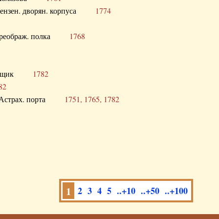
а Пензен. дворян. корпуса
1774
в. Преображ. полка
1768
помещик
1782
82
нга Астрах. порта
1751, 1765, 1782
1
2
3
4
5
..+10
..+50
..+100