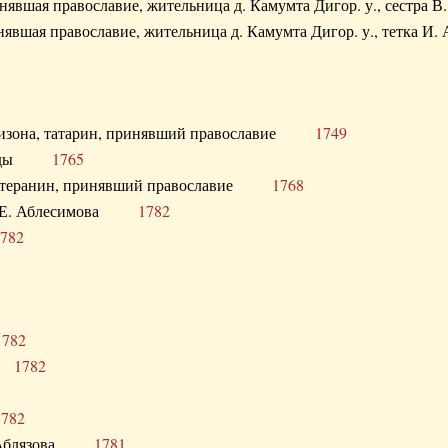
ринявшая православие, жительница д. Камумта Дигор. у., сестр
инявшая православие, жительница д. Камумта Дигор. у., тетк
арнизона, татарин, принявший православие
1749
й Орды
1765
 лютеранин, принявший православие
1768
я Н.Е. Аблесимова
1782
782
1782
та
1782
1782
С. Аблязова
1781