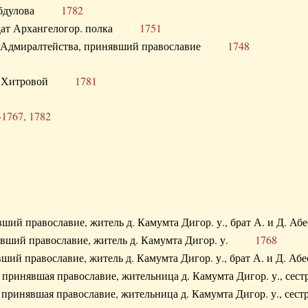
. Абдулова
1782
олдат Архангелогор. полка
1751
к Адмиралтейства, принявший православие
1748
.Ф. Хитровой
1781
-1767, 1782
явший православие, житель д. Камумта Дигор. у., брат А. и 
нявший православие, житель д. Камумта Дигор. у.
1768
явший православие, житель д. Камумта Дигор. у., брат А. и 
а, принявшая православие, жительница д. Камумта Дигор. у.,
а, принявшая православие, жительница д. Камумта Дигор. у.,