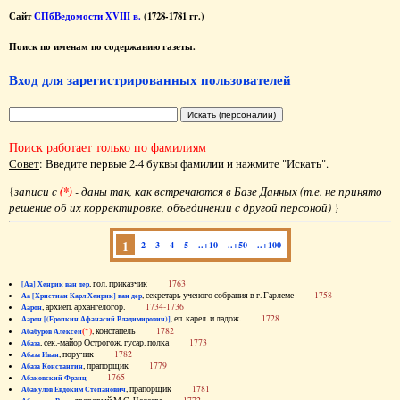
Сайт
СПбВедомости XVIII в.
(1728-1781 гг.)
Поиск по именам по содержанию газеты.
Вход для зарегистрированных пользователей
Поиск работает только по фамилиям
Совет
: Введите первые 2-4 буквы фамилии и нажмите "Искать".
{
записи с
(*)
- даны так, как встречаются в Базе Данных (т.е. не принято
решение об их корректировке, объединении с другой персоной)
}
1
2
3
4
5
..+10
..+50
..+100
, гол. приказчик
1763
[Аа] Хенрик ван дер
, секретарь ученого собрания в г. Гарлеме
1758
Аа [Христиан Карл Хенрик] ван дер
, архиеп. архангелогор.
1734-1736
Аарон
, еп. карел. и ладож.
1728
Аарон [(Еропкин Афанасий Владимирович)]
(*)
, констапель
1782
Абабуров Алексей
, сек.-майор Острогож. гусар. полка
1773
Абаза
, поручик
1782
Абаза Иван
, прапорщик
1779
Абаза Константин
1765
Абаковский Франц
, прапорщик
1781
Абакулов Евдоким Степанович