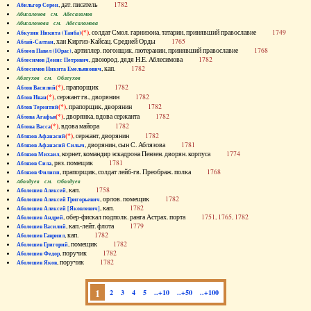
, дат. писатель
1782
Абильгор Серен
Абисаломов см. Абесаломов
Абисаломова см. Абесаломова
(*)
, солдат Смол. гарнизона, татарин, принявший православие
1749
Абкузин Никита (Танба)
, хан Киргиз-Кайсац. Средней Орды
1765
Аблай-Салтан
, артиллер. погонщик, лютеранин, принявший православие
1768
Аблеев Павел (Юрас)
, двоюрод. дядя Н.Е. Аблесимова
1782
Аблесимов Денис Петрович
, кап.
1782
Аблесимов Никита Емельянович
Аблеухов см. Облеухов
(*)
, прапорщик
1782
Аблов Василий
(*)
, сержант гв., дворянин
1782
Аблов Иван
(*)
, прапорщик, дворянин
1782
Аблов Терентий
(*)
, дворянка, вдова сержанта
1782
Аблова Агафья
(*)
, вдова майора
1782
Аблова Васса
(*)
, сержант, дворянин
1782
Аблязов Афанасий
, дворянин, сын С. Аблязова
1781
Аблязов Афанасий Силыч
, корнет, командир эскадрона Пензен. дворян. корпуса
1774
Аблязов Михаил
, ряз. помещик
1781
Аблязов Сила
, прапорщик, солдат лейб-гв. Преображ. полка
1768
Аблязов Филипп
Аболдуев см. Оболдуев
, кап.
1758
Аболешев Алексей
, орлов. помещик
1782
Аболешев Алексей Григорьевич
, кап.
1782
Аболешев Алексей [Яковлевич]
, обер-фискал подполк. ранга Астрах. порта
1751, 1765, 1782
Аболешев Андрей
, кап.-лейт. флота
1779
Аболешев Василий
, кап.
1782
Аболешев Гавриил
, помещик
1782
Аболешев Григорий
, поручик
1782
Аболешев Федор
, поручик
1782
Аболешев Яков
1
2
3
4
5
..+10
..+50
..+100