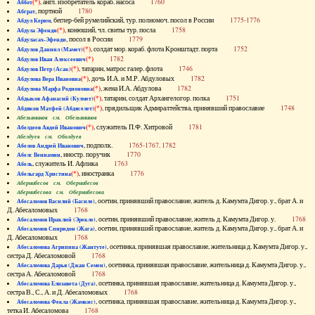
(*)
, англ. изобретатель кораб. насоса
1760
Аббот
, портной
1780
Абграт
, беглер-бей румелийский, тур. полномоч. посол в России
1775-1776
Абдул Керим
(*)
, конюший, чл. свиты тур. посла
1758
Абдула Эфенди
, посол в России
1779
Абдуласах-Эфенди
(*)
, солдат мор. кораб. флота Кронштадт. порта
1752
Абдулов Даниил (Мамет)
(*)
1782
Абдулов Иван Алексеевич
(*)
, татарин, матрос галер. флота
1746
Абдулов Петр (Асак)
(*)
, дочь И.А. и М.Р. Абдуловых
1782
Абдулова Вера Ивановна
(*)
, жена И.А. Абдулова
1782
Абдулова Марфа Родионовна
(*)
, татарин, солдат Архангелогор. полка
1751
Абдыков Афанасий (Кулмет)
(*)
, прядильщик Адмиралтейства, принявший православие
1748
Абдяков Матфей (Абдяселет)
Абезьянинов см. Обезьянинов
(*)
, служитель П.Ф. Хитровой
1781
Абелдеев Авдей Иванович
Абелдуев см. Оболдуев
, подполк.
1765-1767, 1782
Абелов Андрей Иванович
, иностр. поручик
1770
Абелс Вениамин
, служитель И. Афлика
1763
Абель
(*)
, иностранка
1776
Абельгард Христина
Абернибесов см. Обернибесов
Абернибесова см. Обернибесова
, осетин, принявший православие, житель д. Камумта Дигор. у., брат А. и
Абесаломов Василий (Басиле)
Д. Абесаломовых
1768
, осетин, принявший православие, житель д. Камумта Дигор. у.
1768
Абесаломов Ираклий (Эрекле)
, осетин, принявший православие, житель д. Камумта Дигор. у., брат А. и
Абесаломов Спиридон (Жага)
Д. Абесаломовых
1768
, осетинка, принявшая православие, жительница д. Камумта Дигор. у.,
Абесаломова Агрипина (Жантуте)
сестра Д. Абесаломовой
1768
, осетинка, принявшая православие, жительница д. Камумта Дигор. у.,
Абесаломова Дарья (Джан Семен)
сестра А. Абесаломовой
1768
, осетинка, принявшая православие, жительница д. Камумта Дигор. у.,
Абесаломова Елизавета (Дуга)
сестра В., С., А. и Д. Абесаломовых
1768
, осетинка, принявшая православие, жительница д. Камумта Дигор. у.,
Абесаломова Фекла (Жамкис)
тетка И. Абесаломова
1768