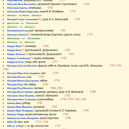
, дворовый М.С. Челеева
1772
Абакумов Влас
, дворовый баронов Строгановых
1768
Абакумов Яков Васильевич
, помещица
1781
Абакумова Авдотья
, жена В.Я. Воейкова
1779
Абакумова Мария Гавриловна
Абалдуев см. также Оболдуев
(*)
, дядя А.А. Запольской
1782
Абалдуев Семен Степанович
Абаленская см. Оболенская
Абалешев см. Аболешев
, рыб. промышленник
1781
Абалишников Егор
(*)
, полковой писарь Каргопол. драгун. полка
1733
Абалыхин Даниил
Абальянинов см. Обольянинов
Абаляшев см. Аболешев
(*)
, помещик
1782
Абарин Иван
(*)
, крестьянин В. Дубровского
1782
Абарин Петр
(*)
, крестьянин В. Дубровского
1782
Абарин Филипп
(*)
, вдова, помещица
1782
Абарина Соломонида
, унтер-лейт. флота
1777
Абаринов Осип
, фурьер лейб-гв. Преображ. полка, сын Н.В. Абатурова
1779, 1781-
Абатуров Алексей Никитич
1782
, кап.
1779
Абатуров Иван Александрович
, кап.
1781
Абатуров Михаил
, майор
1779
Абатуров Никита Васильевич
, сек.-майор
1782
Абатуров Петр
, мичман
1780, 1782
Абатуров Петр Никитич
, дворянин, двоюрод. дядя А.И. Житновой
1780
Абатуров Яков Глебович
, жена П. Абатурова
1782
Абатурова Анна Петровна
, вдова майора
1776, 1779, 1781-1782
Абатурова Анна Семеновна
, рейтар
1781
Абашев Иван
, ротмистр
1782
Абашев Иван Иванович
, [дворовый] человек Е.Л. Чирикова
1766
Абашев Иван Федорович
, вдова мичмана мор. флота
1782
Абашева Мария
, вдова поручика
1768
Абашевская Анна Федоровна
, перс. шах
1734, 1736
Аббас III
(*)
, чл. фр. посольства
1747
Аббе де ла Кур