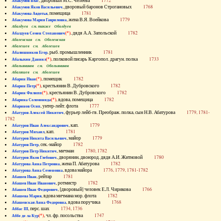
, дворовый М.С. Челеева
1772
Абакумов Влас
, дворовый баронов Строгановых
1768
Абакумов Яков Васильевич
, помещица
1781
Абакумова Авдотья
, жена В.Я. Воейкова
1779
Абакумова Мария Гавриловна
Абалдуев см. также Оболдуев
(*)
, дядя А.А. Запольской
1782
Абалдуев Семен Степанович
Абаленская см. Оболенская
Абалешев см. Аболешев
, рыб. промышленник
1781
Абалишников Егор
(*)
, полковой писарь Каргопол. драгун. полка
1733
Абалыхин Даниил
Абальянинов см. Обольянинов
Абаляшев см. Аболешев
(*)
, помещик
1782
Абарин Иван
(*)
, крестьянин В. Дубровского
1782
Абарин Петр
(*)
, крестьянин В. Дубровского
1782
Абарин Филипп
(*)
, вдова, помещица
1782
Абарина Соломонида
, унтер-лейт. флота
1777
Абаринов Осип
, фурьер лейб-гв. Преображ. полка, сын Н.В. Абатурова
1779, 1781-
Абатуров Алексей Никитич
1782
, кап.
1779
Абатуров Иван Александрович
, кап.
1781
Абатуров Михаил
, майор
1779
Абатуров Никита Васильевич
, сек.-майор
1782
Абатуров Петр
, мичман
1780, 1782
Абатуров Петр Никитич
, дворянин, двоюрод. дядя А.И. Житновой
1780
Абатуров Яков Глебович
, жена П. Абатурова
1782
Абатурова Анна Петровна
, вдова майора
1776, 1779, 1781-1782
Абатурова Анна Семеновна
, рейтар
1781
Абашев Иван
, ротмистр
1782
Абашев Иван Иванович
, [дворовый] человек Е.Л. Чирикова
1766
Абашев Иван Федорович
, вдова мичмана мор. флота
1782
Абашева Мария
, вдова поручика
1768
Абашевская Анна Федоровна
, перс. шах
1734, 1736
Аббас III
(*)
, чл. фр. посольства
1747
Аббе де ла Кур