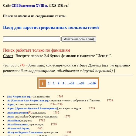
Сайт
СПбВедомости XVIII в.
(1728-1781 гг.)
Поиск по именам по содержанию газеты.
Вход для зарегистрированных пользователей
Поиск работает только по фамилиям
Совет
: Введите первые 2-4 буквы фамилии и нажмите "Искать".
{
записи с
(*)
- даны так, как встречаются в Базе Данных (т.е. не принято
решение об их корректировке, объединении с другой персоной)
}
1
2
3
4
5
..+10
..+50
..+100
, гол. приказчик
1763
[Аа] Хенрик ван дер
, секретарь ученого собрания в г. Гарлеме
1758
Аа [Христиан Карл Хенрик] ван дер
, архиеп. архангелогор.
1734-1736
Аарон
, еп. карел. и ладож.
1728
Аарон [(Еропкин Афанасий Владимирович)]
(*)
, констапель
1782
Абабуров Алексей
, сек.-майор Острогож. гусар. полка
1773
Абаза
, поручик
1782
Абаза Иван
, прапорщик
1779
Абаза Константин
1765
Абаковский Франц
, прапорщик
1781
Абакулов Евдоким Степанович