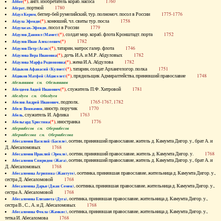
(*)
, англ. изобретатель кораб. насоса
1760
Аббот
, портной
1780
Абграт
, беглер-бей румелийский, тур. полномоч. посол в России
1775-1776
Абдул Керим
(*)
, конюший, чл. свиты тур. посла
1758
Абдула Эфенди
, посол в России
1779
Абдуласах-Эфенди
(*)
, солдат мор. кораб. флота Кронштадт. порта
1752
Абдулов Даниил (Мамет)
(*)
1782
Абдулов Иван Алексеевич
(*)
, татарин, матрос галер. флота
1746
Абдулов Петр (Асак)
(*)
, дочь И.А. и М.Р. Абдуловых
1782
Абдулова Вера Ивановна
(*)
, жена И.А. Абдулова
1782
Абдулова Марфа Родионовна
(*)
, татарин, солдат Архангелогор. полка
1751
Абдыков Афанасий (Кулмет)
(*)
, прядильщик Адмиралтейства, принявший православие
1748
Абдяков Матфей (Абдяселет)
Абезьянинов см. Обезьянинов
(*)
, служитель П.Ф. Хитровой
1781
Абелдеев Авдей Иванович
Абелдуев см. Оболдуев
, подполк.
1765-1767, 1782
Абелов Андрей Иванович
, иностр. поручик
1770
Абелс Вениамин
, служитель И. Афлика
1763
Абель
(*)
, иностранка
1776
Абельгард Христина
Абернибесов см. Обернибесов
Абернибесова см. Обернибесова
, осетин, принявший православие, житель д. Камумта Дигор. у., брат А. и
Абесаломов Василий (Басиле)
Д. Абесаломовых
1768
, осетин, принявший православие, житель д. Камумта Дигор. у.
1768
Абесаломов Ираклий (Эрекле)
, осетин, принявший православие, житель д. Камумта Дигор. у., брат А. и
Абесаломов Спиридон (Жага)
Д. Абесаломовых
1768
, осетинка, принявшая православие, жительница д. Камумта Дигор. у.,
Абесаломова Агрипина (Жантуте)
сестра Д. Абесаломовой
1768
, осетинка, принявшая православие, жительница д. Камумта Дигор. у.,
Абесаломова Дарья (Джан Семен)
сестра А. Абесаломовой
1768
, осетинка, принявшая православие, жительница д. Камумта Дигор. у.,
Абесаломова Елизавета (Дуга)
сестра В., С., А. и Д. Абесаломовых
1768
, осетинка, принявшая православие, жительница д. Камумта Дигор. у.,
Абесаломова Фекла (Жамкис)
тетка И. Абесаломова
1768