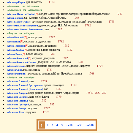
, дат. писатель
1782
Абильгор Серен
Абисаломов см. Абесаломов
Абисаломова см. Абесаломова
(*)
, солдат Смол. гарнизона, татарин, принявший православие
1749
Абкузин Никита (Танба)
, хан Киргиз-Кайсац. Средней Орды
1765
Аблай-Салтан
, артиллер. погонщик, лютеранин, принявший православие
1768
Аблеев Павел (Юрас)
, двоюрод. дядя Н.Е. Аблесимова
1782
Аблесимов Денис Петрович
, кап.
1782
Аблесимов Никита Емельянович
Аблеухов см. Облеухов
(*)
, прапорщик
1782
Аблов Василий
(*)
, сержант гв., дворянин
1782
Аблов Иван
(*)
, прапорщик, дворянин
1782
Аблов Терентий
(*)
, дворянка, вдова сержанта
1782
Аблова Агафья
(*)
, вдова майора
1782
Аблова Васса
(*)
, сержант, дворянин
1782
Аблязов Афанасий
, дворянин, сын С. Аблязова
1781
Аблязов Афанасий Силыч
, корнет, командир эскадрона Пензен. дворян. корпуса
1774
Аблязов Михаил
, ряз. помещик
1781
Аблязов Сила
, прапорщик, солдат лейб-гв. Преображ. полка
1768
Аблязов Филипп
Аболдуев см. Оболдуев
, кап.
1758
Аболешев Алексей
, орлов. помещик
1782
Аболешев Алексей Григорьевич
, кап.
1782
Аболешев Алексей [Яковлевич]
, обер-фискал подполк. ранга Астрах. порта
1751, 1765, 1782
Аболешев Андрей
, кап.-лейт. флота
1779
Аболешев Василий
, кап.
1782
Аболешев Гавриил
, помещик
1782
Аболешев Григорий
, поручик
1782
Аболешев Федор
, поручик
1782
Аболешев Яков
1
2
3
4
5
..+10
..+50
..+100