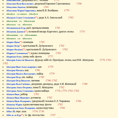
, дворовый М.С. Челеева
1772
Абакумов Влас
, дворовый баронов Строгановых
1768
Абакумов Яков Васильевич
, помещица
1781
Абакумова Авдотья
, жена В.Я. Воейкова
1779
Абакумова Мария Гавриловна
Абалдуев см. также Оболдуев
(*)
, дядя А.А. Запольской
1782
Абалдуев Семен Степанович
Абаленская см. Оболенская
Абалешев см. Аболешев
, рыб. промышленник
1781
Абалишников Егор
(*)
, полковой писарь Каргопол. драгун. полка
1733
Абалыхин Даниил
Абальянинов см. Обольянинов
Абаляшев см. Аболешев
(*)
, помещик
1782
Абарин Иван
(*)
, крестьянин В. Дубровского
1782
Абарин Петр
(*)
, крестьянин В. Дубровского
1782
Абарин Филипп
(*)
, вдова, помещица
1782
Абарина Соломонида
, унтер-лейт. флота
1777
Абаринов Осип
, фурьер лейб-гв. Преображ. полка, сын Н.В. Абатурова
1779, 1781-
Абатуров Алексей Никитич
1782
, кап.
1779
Абатуров Иван Александрович
, кап.
1781
Абатуров Михаил
, майор
1779
Абатуров Никита Васильевич
, сек.-майор
1782
Абатуров Петр
, мичман
1780, 1782
Абатуров Петр Никитич
, дворянин, двоюрод. дядя А.И. Житновой
1780
Абатуров Яков Глебович
, жена П. Абатурова
1782
Абатурова Анна Петровна
, вдова майора
1776, 1779, 1781-1782
Абатурова Анна Семеновна
, рейтар
1781
Абашев Иван
, ротмистр
1782
Абашев Иван Иванович
, [дворовый] человек Е.Л. Чирикова
1766
Абашев Иван Федорович
, вдова мичмана мор. флота
1782
Абашева Мария
, вдова поручика
1768
Абашевская Анна Федоровна
, перс. шах
1734, 1736
Аббас III
(*)
, чл. фр. посольства
1747
Аббе де ла Кур