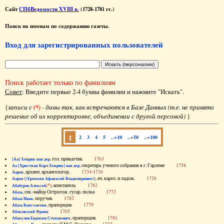
Сайт
СПбВедомости XVIII в.
(1728-1781 гг.)
Поиск по именам по содержанию газеты.
Вход для зарегистрированных пользователей
Поиск работает только по фамилиям
Совет
: Введите первые 2-4 буквы фамилии и нажмите "Искать".
{
записи с
(*)
- даны так, как встречаются в Базе Данных (т.е. не принято
решение об их корректировке, объединении с другой персоной)
}
1
2
3
4
5
..+10
..+50
..+100
, гол. приказчик
1763
[Аа] Хенрик ван дер
, секретарь ученого собрания в г. Гарлеме
1758
Аа [Христиан Карл Хенрик] ван дер
, архиеп. архангелогор.
1734-1736
Аарон
, еп. карел. и ладож.
1728
Аарон [(Еропкин Афанасий Владимирович)]
(*)
, констапель
1782
Абабуров Алексей
, сек.-майор Острогож. гусар. полка
1773
Абаза
, поручик
1782
Абаза Иван
, прапорщик
1779
Абаза Константин
1765
Абаковский Франц
, прапорщик
1781
Абакулов Евдоким Степанович