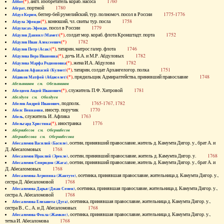
(*)
, англ. изобретатель кораб. насоса
1760
Аббот
, портной
1780
Абграт
, беглер-бей румелийский, тур. полномоч. посол в России
1775-1776
Абдул Керим
(*)
, конюший, чл. свиты тур. посла
1758
Абдула Эфенди
, посол в России
1779
Абдуласах-Эфенди
(*)
, солдат мор. кораб. флота Кронштадт. порта
1752
Абдулов Даниил (Мамет)
(*)
1782
Абдулов Иван Алексеевич
(*)
, татарин, матрос галер. флота
1746
Абдулов Петр (Асак)
(*)
, дочь И.А. и М.Р. Абдуловых
1782
Абдулова Вера Ивановна
(*)
, жена И.А. Абдулова
1782
Абдулова Марфа Родионовна
(*)
, татарин, солдат Архангелогор. полка
1751
Абдыков Афанасий (Кулмет)
(*)
, прядильщик Адмиралтейства, принявший православие
1748
Абдяков Матфей (Абдяселет)
Абезьянинов см. Обезьянинов
(*)
, служитель П.Ф. Хитровой
1781
Абелдеев Авдей Иванович
Абелдуев см. Оболдуев
, подполк.
1765-1767, 1782
Абелов Андрей Иванович
, иностр. поручик
1770
Абелс Вениамин
, служитель И. Афлика
1763
Абель
(*)
, иностранка
1776
Абельгард Христина
Абернибесов см. Обернибесов
Абернибесова см. Обернибесова
, осетин, принявший православие, житель д. Камумта Дигор. у., брат А. и
Абесаломов Василий (Басиле)
Д. Абесаломовых
1768
, осетин, принявший православие, житель д. Камумта Дигор. у.
1768
Абесаломов Ираклий (Эрекле)
, осетин, принявший православие, житель д. Камумта Дигор. у., брат А. и
Абесаломов Спиридон (Жага)
Д. Абесаломовых
1768
, осетинка, принявшая православие, жительница д. Камумта Дигор. у.,
Абесаломова Агрипина (Жантуте)
сестра Д. Абесаломовой
1768
, осетинка, принявшая православие, жительница д. Камумта Дигор. у.,
Абесаломова Дарья (Джан Семен)
сестра А. Абесаломовой
1768
, осетинка, принявшая православие, жительница д. Камумта Дигор. у.,
Абесаломова Елизавета (Дуга)
сестра В., С., А. и Д. Абесаломовых
1768
, осетинка, принявшая православие, жительница д. Камумта Дигор. у.,
Абесаломова Фекла (Жамкис)
тетка И. Абесаломова
1768