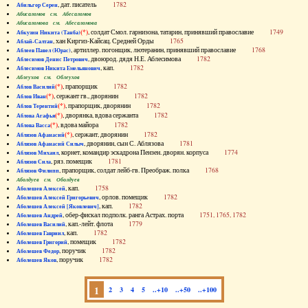
, дат. писатель
1782
Абильгор Серен
Абисаломов см. Абесаломов
Абисаломова см. Абесаломова
(*)
, солдат Смол. гарнизона, татарин, принявший православие
1749
Абкузин Никита (Танба)
, хан Киргиз-Кайсац. Средней Орды
1765
Аблай-Салтан
, артиллер. погонщик, лютеранин, принявший православие
1768
Аблеев Павел (Юрас)
, двоюрод. дядя Н.Е. Аблесимова
1782
Аблесимов Денис Петрович
, кап.
1782
Аблесимов Никита Емельянович
Аблеухов см. Облеухов
(*)
, прапорщик
1782
Аблов Василий
(*)
, сержант гв., дворянин
1782
Аблов Иван
(*)
, прапорщик, дворянин
1782
Аблов Терентий
(*)
, дворянка, вдова сержанта
1782
Аблова Агафья
(*)
, вдова майора
1782
Аблова Васса
(*)
, сержант, дворянин
1782
Аблязов Афанасий
, дворянин, сын С. Аблязова
1781
Аблязов Афанасий Силыч
, корнет, командир эскадрона Пензен. дворян. корпуса
1774
Аблязов Михаил
, ряз. помещик
1781
Аблязов Сила
, прапорщик, солдат лейб-гв. Преображ. полка
1768
Аблязов Филипп
Аболдуев см. Оболдуев
, кап.
1758
Аболешев Алексей
, орлов. помещик
1782
Аболешев Алексей Григорьевич
, кап.
1782
Аболешев Алексей [Яковлевич]
, обер-фискал подполк. ранга Астрах. порта
1751, 1765, 1782
Аболешев Андрей
, кап.-лейт. флота
1779
Аболешев Василий
, кап.
1782
Аболешев Гавриил
, помещик
1782
Аболешев Григорий
, поручик
1782
Аболешев Федор
, поручик
1782
Аболешев Яков
1
2
3
4
5
..+10
..+50
..+100