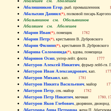
Абалешев см. Аболешев
Абалишников Егор
, рыб. промышленник
Абалыхин Даниил
(*)
, полковой писарь Карг
Абальянинов см. Обольянинов
Абаляшев см. Аболешев
Абарин Иван
(*)
, помещик
1782
Абарин Петр
(*)
, крестьянин В. Дубровског
Абарин Филипп
(*)
, крестьянин В. Дубровс
Абарина Соломонида
(*)
, вдова, помещиц
Абаринов Осип
, унтер-лейт. флота
1777
Абатуров Алексей Никитич
, фурьер лейб-г
Абатуров Иван Александрович
, кап.
17
Абатуров Михаил
, кап.
1781
Абатуров Никита Васильевич
, майор
17
Абатуров Петр
, сек.-майор
1782
Абатуров Петр Никитич
, мичман
1780, 1
Абатуров Яков Глебович
, дворянин, двоюр
Абатурова Анна Петровна
, жена П. Абат