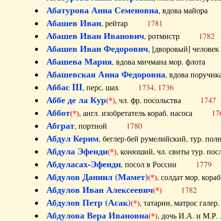
Абатурова Анна Семеновна
, вдова майо
Абашев Иван
, рейтар
1781
Абашев Иван Иванович
, ротмистр
1782
Абашев Иван Федорович
, [дворовый] чело
Абашева Мария
, вдова мичмана мор. флот
Абашевская Анна Федоровна
, вдова пор
Аббас III
, перс. шах
1734, 1736
Аббе де ла Кур
(*)
, чл. фр. посольства
1747
Аббот
(*)
, англ. изобретатель кораб. насоса
17
Абграт
, портной
1780
Абдул Керим
, беглер-бей румелийский, тур. 
Абдула Эфенди
(*)
, конюший, чл. свиты тур.
Абдуласах-Эфенди
, посол в России
1779
Абдулов Даниил (Мамет)
(*)
, солдат мор. ко
Абдулов Иван Алексеевич
(*)
1782
Абдулов Петр (Асак)
(*)
, татарин, матрос га
Абдулова Вера Ивановна
(*)
, дочь И.А. и 