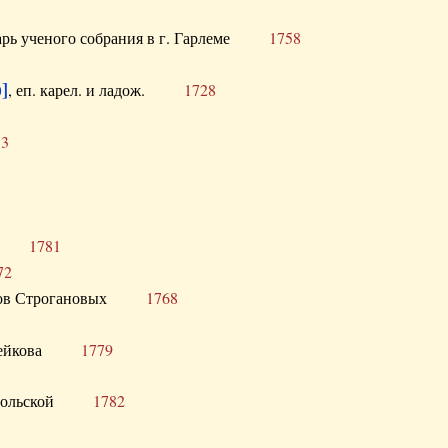
тарь ученого собрания в г. Гарлеме
1758
]
, еп. карел. и ладож.
1728
73
щик
1781
72
ронов Строгановых
1768
 Воейкова
1779
 Запольской
1782