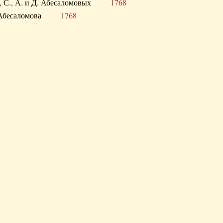
а В., С., А. и Д. Абесаломовых
1768
а И. Абесаломова
1768