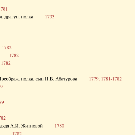
1781
опол. драгун. полка
1733
о
1782
кого
1782
а
1782
в. Преображ. полка, сын Н.В. Абатурова
1779, 1781-1782
79
79
782
од. дядя А.И. Житновой
1780
урова
1782