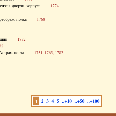
а Пензен. дворян. корпуса
1774
в. Преображ. полка
1768
помещик
1782
82
нга Астрах. порта
1751, 1765, 1782
1
2
3
4
5
..+10
..+50
..+100