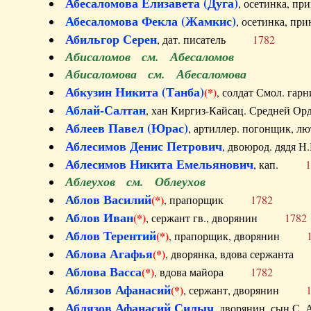
Абесаломова Елизавета (Дуга)
, осетинка, п
Абесаломова Фекла (Жамкис)
, осетинка, пр
Абильгор Серен
, дат. писатель
1782
Абисаломов см. Абесаломов
Абисаломова см. Абесаломова
Абкузин Никита (Танба)
(*)
, солдат Смол. г
Аблай-Салтан
, хан Киргиз-Кайсац. Средне
Аблеев Павел (Юрас)
, артиллер. погонщик,
Аблесимов Денис Петрович
, двоюрод. дяд
Аблесимов Никита Емельянович
, кап.
1
Аблеухов см. Облеухов
Аблов Василий
(*)
, прапорщик
1782
Аблов Иван
(*)
, сержант гв., дворянин
1782
Аблов Терентий
(*)
, прапорщик, дворянин
Аблова Агафья
(*)
, дворянка, вдова сержан
Аблова Васса
(*)
, вдова майора
1782
Аблязов Афанасий
(*)
, сержант, дворянин
Аблязов Афанасий Силыч
, дворянин, сын 