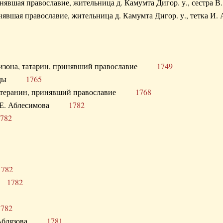
ринявшая православие, жительница д. Камумта Дигор. у., сестр
инявшая православие, жительница д. Камумта Дигор. у., тетк
арнизона, татарин, принявший православие
1749
й Орды
1765
 лютеранин, принявший православие
1768
я Н.Е. Аблесимова
1782
782
1782
та
1782
1782
С. Аблязова
1781