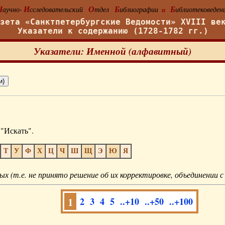
Н
И
О
Б
Б
аучно-
сследовательский
тдел
иблиографии
иблиотековеден
и
азета «Санктпетербургские Ведомости» XVIII ве
Указатели к содержанию (1728-1782 гг.)
Указатели: Именной (алфавитный)
"Искать".
Т
У
Ф
Х
Ц
Ч
Ш
Щ
Э
Ю
Я
ых (т.е. не принято решение об их корректировке, объединении с
1
2
3
4
5
..+10
..+50
..+100