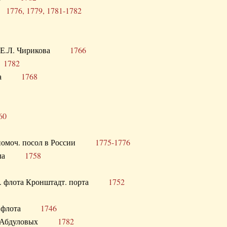
ра
1776, 1779, 1781-1782
век Е.Л. Чирикова
1766
а
1782
учика
1768
60
полномоч. посол в России
1775-1776
 посла
1758
раб. флота Кронштадт. порта
1752
лер. флота
1746
М.Р. Абдуловых
1782