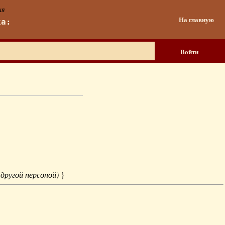
ия
На главную
ка:
Войти
 другой персоной)
}