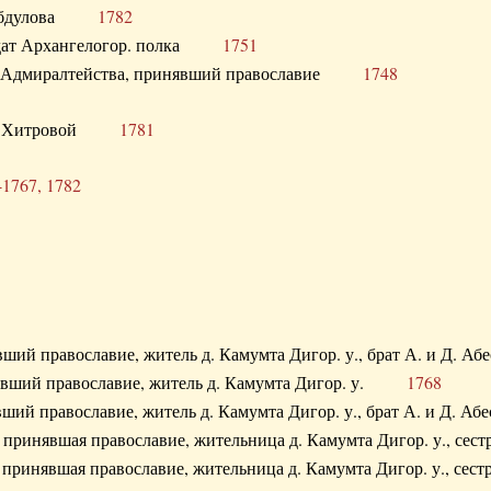
. Абдулова
1782
олдат Архангелогор. полка
1751
к Адмиралтейства, принявший православие
1748
.Ф. Хитровой
1781
-1767, 1782
явший православие, житель д. Камумта Дигор. у., брат А. и 
нявший православие, житель д. Камумта Дигор. у.
1768
явший православие, житель д. Камумта Дигор. у., брат А. и 
а, принявшая православие, жительница д. Камумта Дигор. у.,
а, принявшая православие, жительница д. Камумта Дигор. у.,