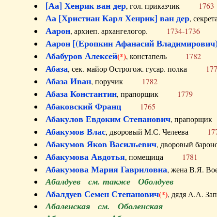
[Аа] Хенрик ван дер
, гол. приказчик
1763
Аа [Христиан Карл Хенрик] ван дер
, секре
Аарон
, архиеп. архангелогор.
1734-1736
Аарон [(Еропкин Афанасий Владимирович)
Абабуров Алексей
(*)
, констапель
1782
Абаза
, сек.-майор Острогож. гусар. полка
17
Абаза Иван
, поручик
1782
Абаза Константин
, прапорщик
1779
Абаковский Франц
1765
Абакулов Евдоким Степанович
, прапор
Абакумов Влас
, дворовый М.С. Челеева
17
Абакумов Яков Васильевич
, дворовый ба
Абакумова Авдотья
, помещица
1781
Абакумова Мария Гавриловна
, жена В.Я.
Абалдуев см. также Оболдуев
Абалдуев Семен Степанович
(*)
, дядя А.А.
Абаленская см. Оболенская