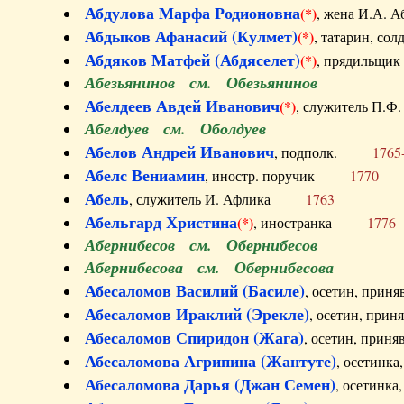
Абдулова Марфа Родионовна
(*)
, жена И.А
Абдыков Афанасий (Кулмет)
(*)
, татарин, с
Абдяков Матфей (Абдяселет)
(*)
, прядильщи
Абезьянинов см. Обезьянинов
Абелдеев Авдей Иванович
(*)
, служитель П
Абелдуев см. Оболдуев
Абелов Андрей Иванович
, подполк.
1765
Абелс Вениамин
, иностр. поручик
1770
Абель
, служитель И. Афлика
1763
Абельгард Христина
(*)
, иностранка
1776
Абернибесов см. Обернибесов
Абернибесова см. Обернибесова
Абесаломов Василий (Басиле)
, осетин, прин
Абесаломов Ираклий (Эрекле)
, осетин, при
Абесаломов Спиридон (Жага)
, осетин, прин
Абесаломова Агрипина (Жантуте)
, осетинк
Абесаломова Дарья (Джан Семен)
, осетинк