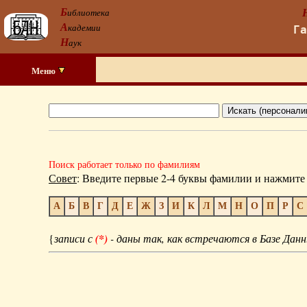
Б
иблиотека
А
кадемии
Г
Н
аук
Меню
Поиск работает только по фамилиям
Совет
: Введите первые 2-4 буквы фамилии и нажмите 
А
Б
В
Г
Д
Е
Ж
З
И
К
Л
М
Н
О
П
Р
С
{
записи с
(*)
- даны так, как встречаются в Базе Данн