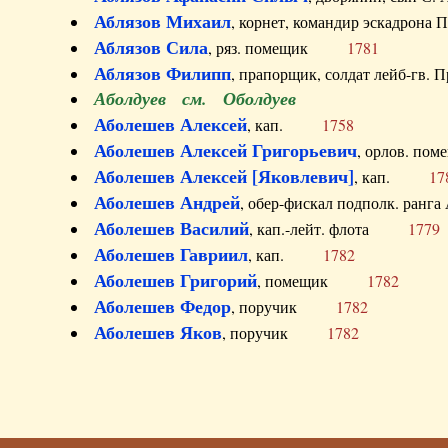
Аблязов Михаил
, корнет, командир эскадрон
Аблязов Сила
, ряз. помещик
1781
Аблязов Филипп
, прапорщик, солдат лейб-г
Аболдуев см. Оболдуев
Аболешев Алексей
, кап.
1758
Аболешев Алексей Григорьевич
, орлов. 
Аболешев Алексей [Яковлевич]
, кап.
17
Аболешев Андрей
, обер-фискал подполк. ра
Аболешев Василий
, кап.-лейт. флота
1779
Аболешев Гавриил
, кап.
1782
Аболешев Григорий
, помещик
1782
Аболешев Федор
, поручик
1782
Аболешев Яков
, поручик
1782