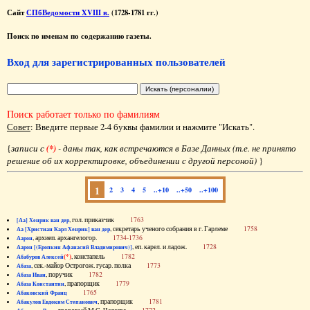
Сайт
СПбВедомости XVIII в.
(1728-1781 гг.)
Поиск по именам по содержанию газеты.
Вход для зарегистрированных пользователей
Поиск работает только по фамилиям
Совет
: Введите первые 2-4 буквы фамилии и нажмите "Искать".
{
записи с
(*)
- даны так, как встречаются в Базе Данных (т.е. не принято
решение об их корректировке, объединении с другой персоной)
}
1
2
3
4
5
..+10
..+50
..+100
, гол. приказчик
1763
[Аа] Хенрик ван дер
, секретарь ученого собрания в г. Гарлеме
1758
Аа [Христиан Карл Хенрик] ван дер
, архиеп. архангелогор.
1734-1736
Аарон
, еп. карел. и ладож.
1728
Аарон [(Еропкин Афанасий Владимирович)]
(*)
, констапель
1782
Абабуров Алексей
, сек.-майор Острогож. гусар. полка
1773
Абаза
, поручик
1782
Абаза Иван
, прапорщик
1779
Абаза Константин
1765
Абаковский Франц
, прапорщик
1781
Абакулов Евдоким Степанович