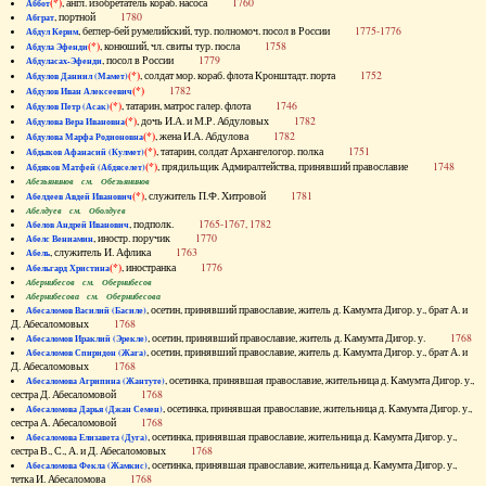
(*)
, англ. изобретатель кораб. насоса
1760
Аббот
, портной
1780
Абграт
, беглер-бей румелийский, тур. полномоч. посол в России
1775-1776
Абдул Керим
(*)
, конюший, чл. свиты тур. посла
1758
Абдула Эфенди
, посол в России
1779
Абдуласах-Эфенди
(*)
, солдат мор. кораб. флота Кронштадт. порта
1752
Абдулов Даниил (Мамет)
(*)
1782
Абдулов Иван Алексеевич
(*)
, татарин, матрос галер. флота
1746
Абдулов Петр (Асак)
(*)
, дочь И.А. и М.Р. Абдуловых
1782
Абдулова Вера Ивановна
(*)
, жена И.А. Абдулова
1782
Абдулова Марфа Родионовна
(*)
, татарин, солдат Архангелогор. полка
1751
Абдыков Афанасий (Кулмет)
(*)
, прядильщик Адмиралтейства, принявший православие
1748
Абдяков Матфей (Абдяселет)
Абезьянинов см. Обезьянинов
(*)
, служитель П.Ф. Хитровой
1781
Абелдеев Авдей Иванович
Абелдуев см. Оболдуев
, подполк.
1765-1767, 1782
Абелов Андрей Иванович
, иностр. поручик
1770
Абелс Вениамин
, служитель И. Афлика
1763
Абель
(*)
, иностранка
1776
Абельгард Христина
Абернибесов см. Обернибесов
Абернибесова см. Обернибесова
, осетин, принявший православие, житель д. Камумта Дигор. у., брат А. и
Абесаломов Василий (Басиле)
Д. Абесаломовых
1768
, осетин, принявший православие, житель д. Камумта Дигор. у.
1768
Абесаломов Ираклий (Эрекле)
, осетин, принявший православие, житель д. Камумта Дигор. у., брат А. и
Абесаломов Спиридон (Жага)
Д. Абесаломовых
1768
, осетинка, принявшая православие, жительница д. Камумта Дигор. у.,
Абесаломова Агрипина (Жантуте)
сестра Д. Абесаломовой
1768
, осетинка, принявшая православие, жительница д. Камумта Дигор. у.,
Абесаломова Дарья (Джан Семен)
сестра А. Абесаломовой
1768
, осетинка, принявшая православие, жительница д. Камумта Дигор. у.,
Абесаломова Елизавета (Дуга)
сестра В., С., А. и Д. Абесаломовых
1768
, осетинка, принявшая православие, жительница д. Камумта Дигор. у.,
Абесаломова Фекла (Жамкис)
тетка И. Абесаломова
1768