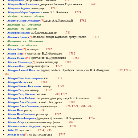
, дворовый М.С. Челеева
1772
Абакумов Влас
, дворовый баронов Строгановых
1768
Абакумов Яков Васильевич
, помещица
1781
Абакумова Авдотья
, жена В.Я. Воейкова
1779
Абакумова Мария Гавриловна
Абалдуев см. также Оболдуев
(*)
, дядя А.А. Запольской
1782
Абалдуев Семен Степанович
Абаленская см. Оболенская
Абалешев см. Аболешев
, рыб. промышленник
1781
Абалишников Егор
(*)
, полковой писарь Каргопол. драгун. полка
1733
Абалыхин Даниил
Абальянинов см. Обольянинов
Абаляшев см. Аболешев
(*)
, помещик
1782
Абарин Иван
(*)
, крестьянин В. Дубровского
1782
Абарин Петр
(*)
, крестьянин В. Дубровского
1782
Абарин Филипп
(*)
, вдова, помещица
1782
Абарина Соломонида
, унтер-лейт. флота
1777
Абаринов Осип
, фурьер лейб-гв. Преображ. полка, сын Н.В. Абатурова
1779, 1781-
Абатуров Алексей Никитич
1782
, кап.
1779
Абатуров Иван Александрович
, кап.
1781
Абатуров Михаил
, майор
1779
Абатуров Никита Васильевич
, сек.-майор
1782
Абатуров Петр
, мичман
1780, 1782
Абатуров Петр Никитич
, дворянин, двоюрод. дядя А.И. Житновой
1780
Абатуров Яков Глебович
, жена П. Абатурова
1782
Абатурова Анна Петровна
, вдова майора
1776, 1779, 1781-1782
Абатурова Анна Семеновна
, рейтар
1781
Абашев Иван
, ротмистр
1782
Абашев Иван Иванович
, [дворовый] человек Е.Л. Чирикова
1766
Абашев Иван Федорович
, вдова мичмана мор. флота
1782
Абашева Мария
, вдова поручика
1768
Абашевская Анна Федоровна
, перс. шах
1734, 1736
Аббас III
(*)
, чл. фр. посольства
1747
Аббе де ла Кур