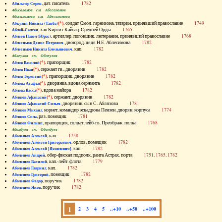
, дат. писатель
1782
Абильгор Серен
Абисаломов см. Абесаломов
Абисаломова см. Абесаломова
(*)
, солдат Смол. гарнизона, татарин, принявший православие
1749
Абкузин Никита (Танба)
, хан Киргиз-Кайсац. Средней Орды
1765
Аблай-Салтан
, артиллер. погонщик, лютеранин, принявший православие
1768
Аблеев Павел (Юрас)
, двоюрод. дядя Н.Е. Аблесимова
1782
Аблесимов Денис Петрович
, кап.
1782
Аблесимов Никита Емельянович
Аблеухов см. Облеухов
(*)
, прапорщик
1782
Аблов Василий
(*)
, сержант гв., дворянин
1782
Аблов Иван
(*)
, прапорщик, дворянин
1782
Аблов Терентий
(*)
, дворянка, вдова сержанта
1782
Аблова Агафья
(*)
, вдова майора
1782
Аблова Васса
(*)
, сержант, дворянин
1782
Аблязов Афанасий
, дворянин, сын С. Аблязова
1781
Аблязов Афанасий Силыч
, корнет, командир эскадрона Пензен. дворян. корпуса
1774
Аблязов Михаил
, ряз. помещик
1781
Аблязов Сила
, прапорщик, солдат лейб-гв. Преображ. полка
1768
Аблязов Филипп
Аболдуев см. Оболдуев
, кап.
1758
Аболешев Алексей
, орлов. помещик
1782
Аболешев Алексей Григорьевич
, кап.
1782
Аболешев Алексей [Яковлевич]
, обер-фискал подполк. ранга Астрах. порта
1751, 1765, 1782
Аболешев Андрей
, кап.-лейт. флота
1779
Аболешев Василий
, кап.
1782
Аболешев Гавриил
, помещик
1782
Аболешев Григорий
, поручик
1782
Аболешев Федор
, поручик
1782
Аболешев Яков
1
2
3
4
5
..+10
..+50
..+100