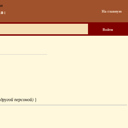
ия
На главную
ка:
Войти
 другой персоной)
}