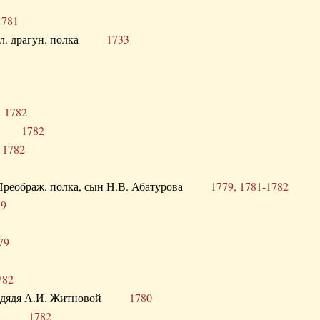
1781
опол. драгун. полка
1733
о
1782
кого
1782
а
1782
в. Преображ. полка, сын Н.В. Абатурова
1779, 1781-1782
79
79
782
од. дядя А.И. Житновой
1780
урова
1782