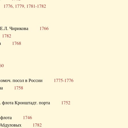
ра
1776, 1779, 1781-1782
век Е.Л. Чирикова
1766
а
1782
учика
1768
60
полномоч. посол в России
1775-1776
 посла
1758
раб. флота Кронштадт. порта
1752
лер. флота
1746
М.Р. Абдуловых
1782