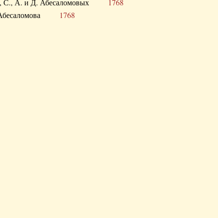
а В., С., А. и Д. Абесаломовых
1768
а И. Абесаломова
1768