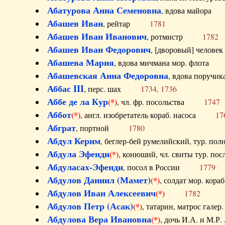
Абатурова Анна Семеновна
, вдова майо
Абашев Иван
, рейтар
1781
Абашев Иван Иванович
, ротмистр
1782
Абашев Иван Федорович
, [дворовый] чело
Абашева Мария
, вдова мичмана мор. флот
Абашевская Анна Федоровна
, вдова пор
Аббас III
, перс. шах
1734, 1736
Аббе де ла Кур
(*)
, чл. фр. посольства
1747
Аббот
(*)
, англ. изобретатель кораб. насоса
17
Абграт
, портной
1780
Абдул Керим
, беглер-бей румелийский, тур. 
Абдула Эфенди
(*)
, конюший, чл. свиты тур.
Абдуласах-Эфенди
, посол в России
1779
Абдулов Даниил (Мамет)
(*)
, солдат мор. ко
Абдулов Иван Алексеевич
(*)
1782
Абдулов Петр (Асак)
(*)
, татарин, матрос га
Абдулова Вера Ивановна
(*)
, дочь И.А. и 