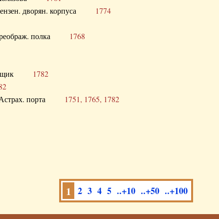
а Пензен. дворян. корпуса
1774
в. Преображ. полка
1768
помещик
1782
82
нга Астрах. порта
1751, 1765, 1782
1
2
3
4
5
..+10
..+50
..+100