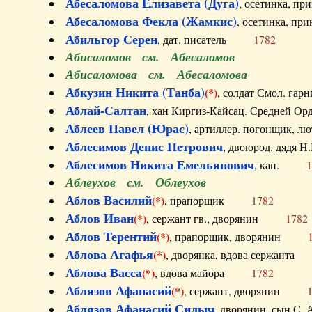
Абесаломова Елизавета (Дуга)
, осетинка, п
Абесаломова Фекла (Жамкис)
, осетинка, пр
Абильгор Серен
, дат. писатель
1782
Абисаломов см. Абесаломов
Абисаломова см. Абесаломова
Абкузин Никита (Танба)
(*)
, солдат Смол. г
Аблай-Салтан
, хан Киргиз-Кайсац. Средне
Аблеев Павел (Юрас)
, артиллер. погонщик,
Аблесимов Денис Петрович
, двоюрод. дяд
Аблесимов Никита Емельянович
, кап.
1
Аблеухов см. Облеухов
Аблов Василий
(*)
, прапорщик
1782
Аблов Иван
(*)
, сержант гв., дворянин
1782
Аблов Терентий
(*)
, прапорщик, дворянин
Аблова Агафья
(*)
, дворянка, вдова сержан
Аблова Васса
(*)
, вдова майора
1782
Аблязов Афанасий
(*)
, сержант, дворянин
Аблязов Афанасий Силыч
, дворянин, сын 