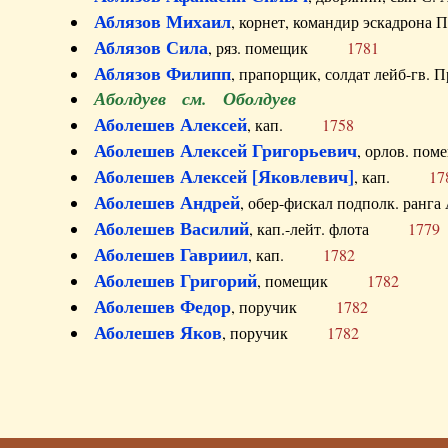
Аблязов Михаил
, корнет, командир эскадрон
Аблязов Сила
, ряз. помещик
1781
Аблязов Филипп
, прапорщик, солдат лейб-г
Аболдуев см. Оболдуев
Аболешев Алексей
, кап.
1758
Аболешев Алексей Григорьевич
, орлов. 
Аболешев Алексей [Яковлевич]
, кап.
17
Аболешев Андрей
, обер-фискал подполк. ра
Аболешев Василий
, кап.-лейт. флота
1779
Аболешев Гавриил
, кап.
1782
Аболешев Григорий
, помещик
1782
Аболешев Федор
, поручик
1782
Аболешев Яков
, поручик
1782