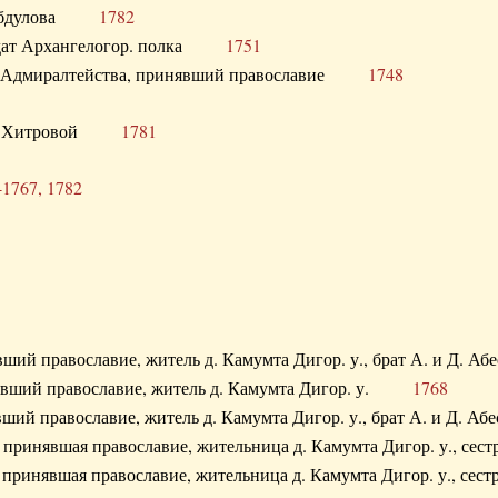
. Абдулова
1782
олдат Архангелогор. полка
1751
к Адмиралтейства, принявший православие
1748
.Ф. Хитровой
1781
-1767, 1782
явший православие, житель д. Камумта Дигор. у., брат А. и 
нявший православие, житель д. Камумта Дигор. у.
1768
явший православие, житель д. Камумта Дигор. у., брат А. и 
а, принявшая православие, жительница д. Камумта Дигор. у.,
а, принявшая православие, жительница д. Камумта Дигор. у.,