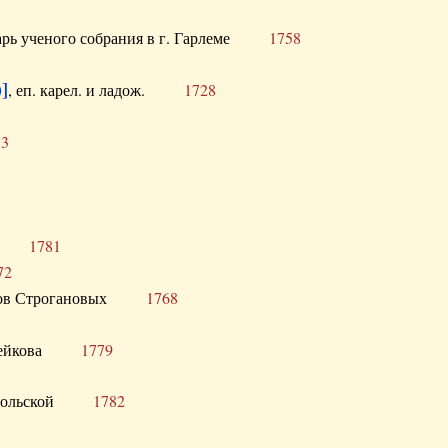
тарь ученого собрания в г. Гарлеме
1758
]
, еп. карел. и ладож.
1728
73
щик
1781
72
ронов Строгановых
1768
 Воейкова
1779
 Запольской
1782