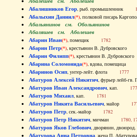
Абалешев см. Аболешев
Абалишников Егор
, рыб. промышленник
Абалыхин Даниил
(*)
, полковой писарь Карг
Абальянинов см. Обольянинов
Абаляшев см. Аболешев
Абарин Иван
(*)
, помещик
1782
Абарин Петр
(*)
, крестьянин В. Дубровског
Абарин Филипп
(*)
, крестьянин В. Дубровс
Абарина Соломонида
(*)
, вдова, помещиц
Абаринов Осип
, унтер-лейт. флота
1777
Абатуров Алексей Никитич
, фурьер лейб-г
Абатуров Иван Александрович
, кап.
17
Абатуров Михаил
, кап.
1781
Абатуров Никита Васильевич
, майор
17
Абатуров Петр
, сек.-майор
1782
Абатуров Петр Никитич
, мичман
1780, 1
Абатуров Яков Глебович
, дворянин, двоюр
Абатурова Анна Петровна
, жена П. Абат