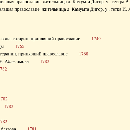
ринявшая православие, жительница д. Камумта Дигор. у., сестр
инявшая православие, жительница д. Камумта Дигор. у., тетк
арнизона, татарин, принявший православие
1749
й Орды
1765
 лютеранин, принявший православие
1768
я Н.Е. Аблесимова
1782
782
1782
та
1782
1782
С. Аблязова
1781