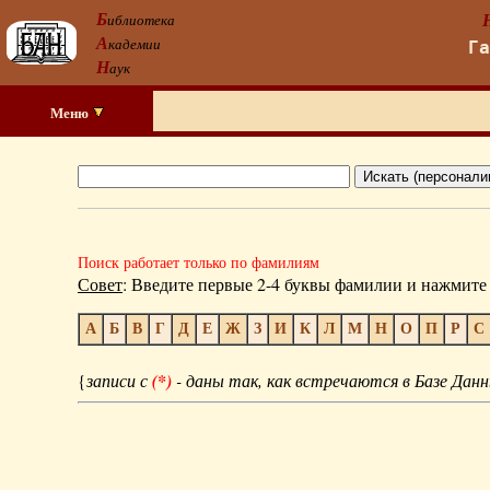
Б
иблиотека
А
кадемии
Г
Н
аук
Меню
Поиск работает только по фамилиям
Совет
: Введите первые 2-4 буквы фамилии и нажмите 
А
Б
В
Г
Д
Е
Ж
З
И
К
Л
М
Н
О
П
Р
С
{
записи с
(*)
- даны так, как встречаются в Базе Данн