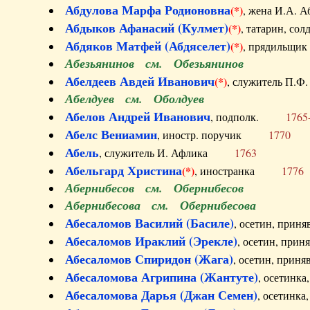
Абдулова Марфа Родионовна
(*)
, жена И.А
Абдыков Афанасий (Кулмет)
(*)
, татарин, с
Абдяков Матфей (Абдяселет)
(*)
, прядильщи
Абезьянинов см. Обезьянинов
Абелдеев Авдей Иванович
(*)
, служитель П
Абелдуев см. Оболдуев
Абелов Андрей Иванович
, подполк.
1765
Абелс Вениамин
, иностр. поручик
1770
Абель
, служитель И. Афлика
1763
Абельгард Христина
(*)
, иностранка
1776
Абернибесов см. Обернибесов
Абернибесова см. Обернибесова
Абесаломов Василий (Басиле)
, осетин, прин
Абесаломов Ираклий (Эрекле)
, осетин, при
Абесаломов Спиридон (Жага)
, осетин, прин
Абесаломова Агрипина (Жантуте)
, осетинк
Абесаломова Дарья (Джан Семен)
, осетинк