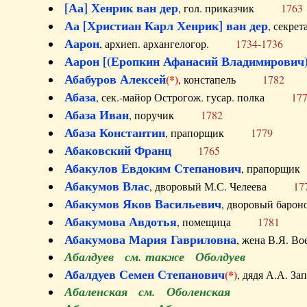
[Аа] Хенрик ван дер
, гол. приказчик
1763
Аа [Христиан Карл Хенрик] ван дер
, секре
Аарон
, архиеп. архангелогор.
1734-1736
Аарон [(Еропкин Афанасий Владимирович)
Абабуров Алексей
(*)
, констапель
1782
Абаза
, сек.-майор Острогож. гусар. полка
17
Абаза Иван
, поручик
1782
Абаза Константин
, прапорщик
1779
Абаковский Франц
1765
Абакулов Евдоким Степанович
, прапор
Абакумов Влас
, дворовый М.С. Челеева
17
Абакумов Яков Васильевич
, дворовый ба
Абакумова Авдотья
, помещица
1781
Абакумова Мария Гавриловна
, жена В.Я.
Абалдуев см. также Оболдуев
Абалдуев Семен Степанович
(*)
, дядя А.А.
Абаленская см. Оболенская