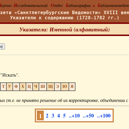
Н
И
О
Б
Б
аучно-
сследовательский
тдел
иблиографии
иблиотековеден
и
азета «Санктпетербургские Ведомости» XVIII ве
Указатели к содержанию (1728-1782 гг.)
Указатели: Именной (алфавитный)
"Искать".
Т
У
Ф
Х
Ц
Ч
Ш
Щ
Э
Ю
Я
ых (т.е. не принято решение об их корректировке, объединении с
1
2
3
4
5
..+10
..+50
..+100