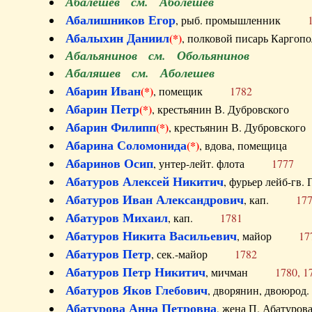
Абалешев см. Аболешев
Абалишников Егор
, рыб. промышленник
Абалыхин Даниил
(*)
, полковой писарь Карг
Абальянинов см. Обольянинов
Абаляшев см. Аболешев
Абарин Иван
(*)
, помещик
1782
Абарин Петр
(*)
, крестьянин В. Дубровског
Абарин Филипп
(*)
, крестьянин В. Дубровс
Абарина Соломонида
(*)
, вдова, помещиц
Абаринов Осип
, унтер-лейт. флота
1777
Абатуров Алексей Никитич
, фурьер лейб-г
Абатуров Иван Александрович
, кап.
17
Абатуров Михаил
, кап.
1781
Абатуров Никита Васильевич
, майор
17
Абатуров Петр
, сек.-майор
1782
Абатуров Петр Никитич
, мичман
1780, 1
Абатуров Яков Глебович
, дворянин, двоюр
Абатурова Анна Петровна
, жена П. Абат