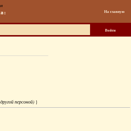
ия
На главную
ка:
Войти
 другой персоной)
}