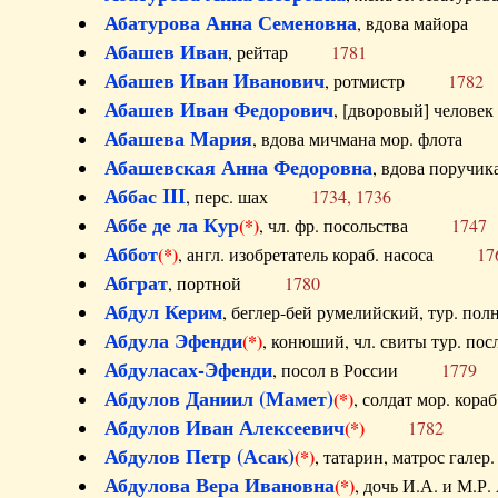
Абатурова Анна Семеновна
, вдова майо
Абашев Иван
, рейтар
1781
Абашев Иван Иванович
, ротмистр
1782
Абашев Иван Федорович
, [дворовый] чело
Абашева Мария
, вдова мичмана мор. флот
Абашевская Анна Федоровна
, вдова пор
Аббас III
, перс. шах
1734, 1736
Аббе де ла Кур
(*)
, чл. фр. посольства
1747
Аббот
(*)
, англ. изобретатель кораб. насоса
17
Абграт
, портной
1780
Абдул Керим
, беглер-бей румелийский, тур. 
Абдула Эфенди
(*)
, конюший, чл. свиты тур.
Абдуласах-Эфенди
, посол в России
1779
Абдулов Даниил (Мамет)
(*)
, солдат мор. ко
Абдулов Иван Алексеевич
(*)
1782
Абдулов Петр (Асак)
(*)
, татарин, матрос га
Абдулова Вера Ивановна
(*)
, дочь И.А. и 