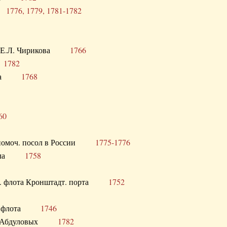
ра
1776, 1779, 1781-1782
век Е.Л. Чирикова
1766
а
1782
учика
1768
60
полномоч. посол в России
1775-1776
 посла
1758
раб. флота Кронштадт. порта
1752
лер. флота
1746
М.Р. Абдуловых
1782