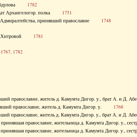
. Абдулова
1782
олдат Архангелогор. полка
1751
к Адмиралтейства, принявший православие
1748
.Ф. Хитровой
1781
-1767, 1782
явший православие, житель д. Камумта Дигор. у., брат А. и 
нявший православие, житель д. Камумта Дигор. у.
1768
явший православие, житель д. Камумта Дигор. у., брат А. и 
а, принявшая православие, жительница д. Камумта Дигор. у.,
а, принявшая православие, жительница д. Камумта Дигор. у.,