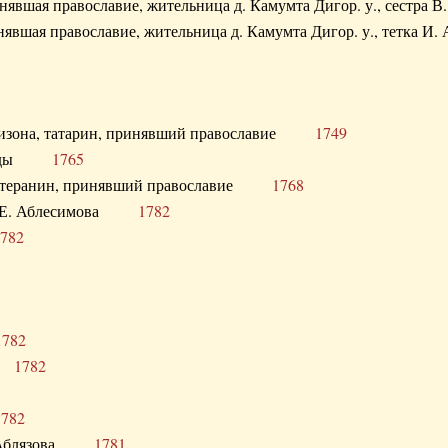
ринявшая православие, жительница д. Камумта Дигор. у., сестр
инявшая православие, жительница д. Камумта Дигор. у., тетк
арнизона, татарин, принявший православие
1749
й Орды
1765
 лютеранин, принявший православие
1768
я Н.Е. Аблесимова
1782
782
1782
та
1782
1782
С. Аблязова
1781