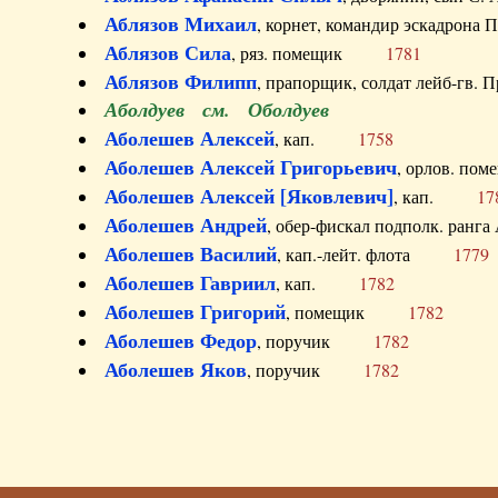
Аблязов Михаил
, корнет, командир эскадрон
Аблязов Сила
, ряз. помещик
1781
Аблязов Филипп
, прапорщик, солдат лейб-г
Аболдуев см. Оболдуев
Аболешев Алексей
, кап.
1758
Аболешев Алексей Григорьевич
, орлов. 
Аболешев Алексей [Яковлевич]
, кап.
17
Аболешев Андрей
, обер-фискал подполк. ра
Аболешев Василий
, кап.-лейт. флота
1779
Аболешев Гавриил
, кап.
1782
Аболешев Григорий
, помещик
1782
Аболешев Федор
, поручик
1782
Аболешев Яков
, поручик
1782