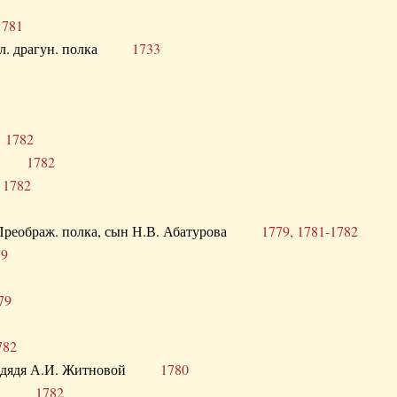
1781
опол. драгун. полка
1733
о
1782
кого
1782
а
1782
в. Преображ. полка, сын Н.В. Абатурова
1779, 1781-1782
79
79
782
од. дядя А.И. Житновой
1780
урова
1782