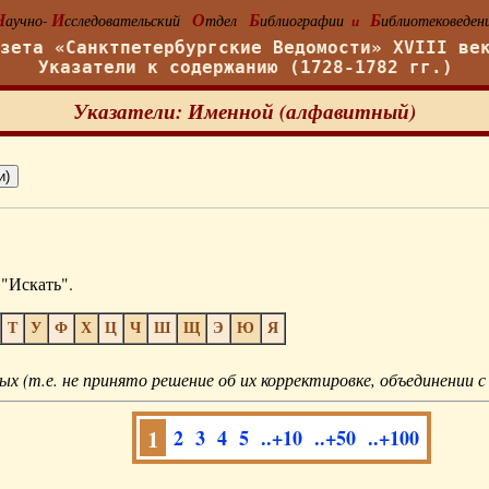
Н
И
О
Б
Б
аучно-
сследовательский
тдел
иблиографии
иблиотековеден
и
азета «Санктпетербургские Ведомости» XVIII ве
Указатели к содержанию (1728-1782 гг.)
Указатели: Именной (алфавитный)
"Искать".
Т
У
Ф
Х
Ц
Ч
Ш
Щ
Э
Ю
Я
ых (т.е. не принято решение об их корректировке, объединении с
1
2
3
4
5
..+10
..+50
..+100