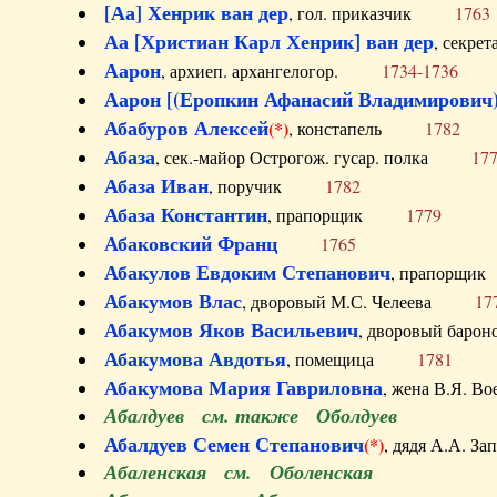
[Аа] Хенрик ван дер
, гол. приказчик
1763
Аа [Христиан Карл Хенрик] ван дер
, секре
Аарон
, архиеп. архангелогор.
1734-1736
Аарон [(Еропкин Афанасий Владимирович)
Абабуров Алексей
(*)
, констапель
1782
Абаза
, сек.-майор Острогож. гусар. полка
17
Абаза Иван
, поручик
1782
Абаза Константин
, прапорщик
1779
Абаковский Франц
1765
Абакулов Евдоким Степанович
, прапор
Абакумов Влас
, дворовый М.С. Челеева
17
Абакумов Яков Васильевич
, дворовый ба
Абакумова Авдотья
, помещица
1781
Абакумова Мария Гавриловна
, жена В.Я.
Абалдуев см. также Оболдуев
Абалдуев Семен Степанович
(*)
, дядя А.А.
Абаленская см. Оболенская