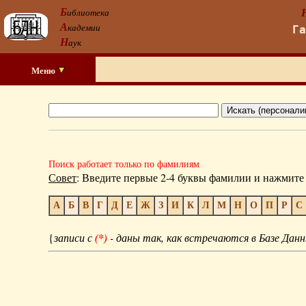
Б
иблиотека
А
кадемии
Г
Н
аук
Меню
Поиск работает только по фамилиям
Совет
: Введите первые 2-4 буквы фамилии и нажмите 
А
Б
В
Г
Д
Е
Ж
З
И
К
Л
М
Н
О
П
Р
С
{
записи с
(*)
- даны так, как встречаются в Базе Данн