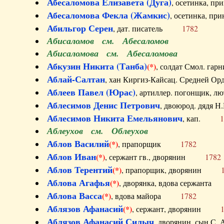
Абесаломова Елизавета (Дуга)
, осетинка, п
Абесаломова Фекла (Жамкис)
, осетинка, пр
Абильгор Серен
, дат. писатель
1782
Абисаломов см. Абесаломов
Абисаломова см. Абесаломова
Абкузин Никита (Танба)
(*)
, солдат Смол. г
Аблай-Салтан
, хан Киргиз-Кайсац. Средне
Аблеев Павел (Юрас)
, артиллер. погонщик,
Аблесимов Денис Петрович
, двоюрод. дяд
Аблесимов Никита Емельянович
, кап.
1
Аблеухов см. Облеухов
Аблов Василий
(*)
, прапорщик
1782
Аблов Иван
(*)
, сержант гв., дворянин
1782
Аблов Терентий
(*)
, прапорщик, дворянин
Аблова Агафья
(*)
, дворянка, вдова сержан
Аблова Васса
(*)
, вдова майора
1782
Аблязов Афанасий
(*)
, сержант, дворянин
Аблязов Афанасий Силыч
, дворянин, сын 