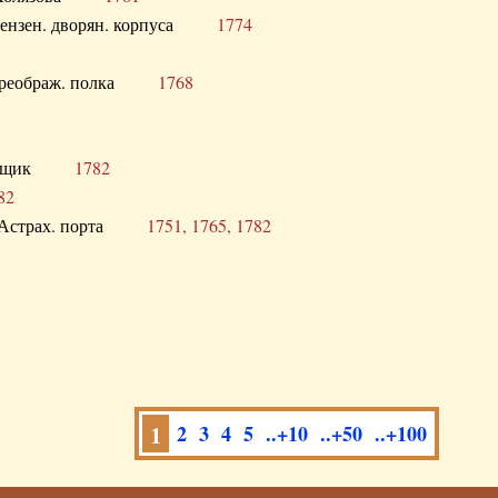
а Пензен. дворян. корпуса
1774
в. Преображ. полка
1768
помещик
1782
82
нга Астрах. порта
1751, 1765, 1782
1
2
3
4
5
..+10
..+50
..+100