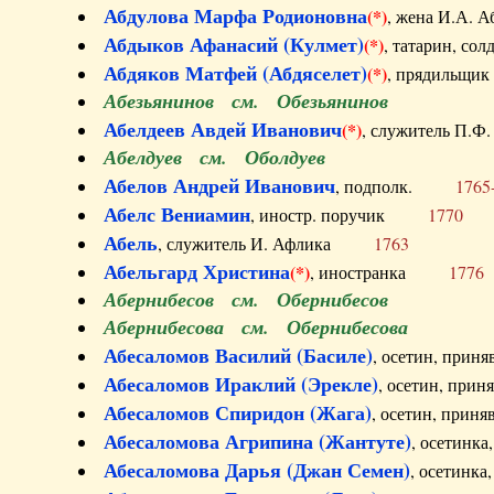
Абдулова Марфа Родионовна
(*)
, жена И.А
Абдыков Афанасий (Кулмет)
(*)
, татарин, с
Абдяков Матфей (Абдяселет)
(*)
, прядильщи
Абезьянинов см. Обезьянинов
Абелдеев Авдей Иванович
(*)
, служитель П
Абелдуев см. Оболдуев
Абелов Андрей Иванович
, подполк.
1765
Абелс Вениамин
, иностр. поручик
1770
Абель
, служитель И. Афлика
1763
Абельгард Христина
(*)
, иностранка
1776
Абернибесов см. Обернибесов
Абернибесова см. Обернибесова
Абесаломов Василий (Басиле)
, осетин, прин
Абесаломов Ираклий (Эрекле)
, осетин, при
Абесаломов Спиридон (Жага)
, осетин, прин
Абесаломова Агрипина (Жантуте)
, осетинк
Абесаломова Дарья (Джан Семен)
, осетинк