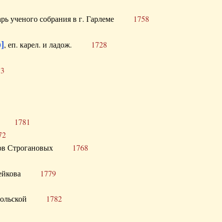
тарь ученого собрания в г. Гарлеме
1758
]
, еп. карел. и ладож.
1728
73
щик
1781
72
ронов Строгановых
1768
 Воейкова
1779
 Запольской
1782