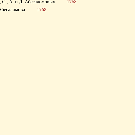
а В., С., А. и Д. Абесаломовых
1768
а И. Абесаломова
1768