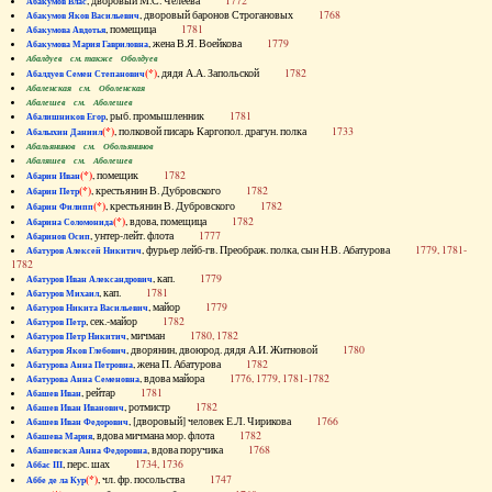
, дворовый М.С. Челеева
1772
Абакумов Влас
, дворовый баронов Строгановых
1768
Абакумов Яков Васильевич
, помещица
1781
Абакумова Авдотья
, жена В.Я. Воейкова
1779
Абакумова Мария Гавриловна
Абалдуев см. также Оболдуев
(*)
, дядя А.А. Запольской
1782
Абалдуев Семен Степанович
Абаленская см. Оболенская
Абалешев см. Аболешев
, рыб. промышленник
1781
Абалишников Егор
(*)
, полковой писарь Каргопол. драгун. полка
1733
Абалыхин Даниил
Абальянинов см. Обольянинов
Абаляшев см. Аболешев
(*)
, помещик
1782
Абарин Иван
(*)
, крестьянин В. Дубровского
1782
Абарин Петр
(*)
, крестьянин В. Дубровского
1782
Абарин Филипп
(*)
, вдова, помещица
1782
Абарина Соломонида
, унтер-лейт. флота
1777
Абаринов Осип
, фурьер лейб-гв. Преображ. полка, сын Н.В. Абатурова
1779, 1781-
Абатуров Алексей Никитич
1782
, кап.
1779
Абатуров Иван Александрович
, кап.
1781
Абатуров Михаил
, майор
1779
Абатуров Никита Васильевич
, сек.-майор
1782
Абатуров Петр
, мичман
1780, 1782
Абатуров Петр Никитич
, дворянин, двоюрод. дядя А.И. Житновой
1780
Абатуров Яков Глебович
, жена П. Абатурова
1782
Абатурова Анна Петровна
, вдова майора
1776, 1779, 1781-1782
Абатурова Анна Семеновна
, рейтар
1781
Абашев Иван
, ротмистр
1782
Абашев Иван Иванович
, [дворовый] человек Е.Л. Чирикова
1766
Абашев Иван Федорович
, вдова мичмана мор. флота
1782
Абашева Мария
, вдова поручика
1768
Абашевская Анна Федоровна
, перс. шах
1734, 1736
Аббас III
(*)
, чл. фр. посольства
1747
Аббе де ла Кур