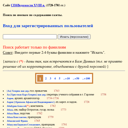
Сайт
СПбВедомости XVIII в.
(1728-1781 гг.)
Поиск по именам по содержанию газеты.
Вход для зарегистрированных пользователей
Поиск работает только по фамилиям
Совет
: Введите первые 2-4 буквы фамилии и нажмите "Искать".
{
записи с
(*)
- даны так, как встречаются в Базе Данных (т.е. не принято
решение об их корректировке, объединении с другой персоной)
}
1
2
3
4
5
..+10
..+50
..+100
, гол. приказчик
1763
[Аа] Хенрик ван дер
, секретарь ученого собрания в г. Гарлеме
1758
Аа [Христиан Карл Хенрик] ван дер
, архиеп. архангелогор.
1734-1736
Аарон
, еп. карел. и ладож.
1728
Аарон [(Еропкин Афанасий Владимирович)]
(*)
, констапель
1782
Абабуров Алексей
, сек.-майор Острогож. гусар. полка
1773
Абаза
, поручик
1782
Абаза Иван
, прапорщик
1779
Абаза Константин
1765
Абаковский Франц
, прапорщик
1781
Абакулов Евдоким Степанович