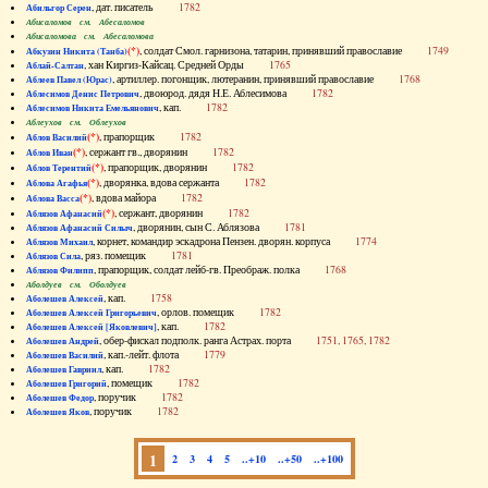
, дат. писатель
1782
Абильгор Серен
Абисаломов см. Абесаломов
Абисаломова см. Абесаломова
(*)
, солдат Смол. гарнизона, татарин, принявший православие
1749
Абкузин Никита (Танба)
, хан Киргиз-Кайсац. Средней Орды
1765
Аблай-Салтан
, артиллер. погонщик, лютеранин, принявший православие
1768
Аблеев Павел (Юрас)
, двоюрод. дядя Н.Е. Аблесимова
1782
Аблесимов Денис Петрович
, кап.
1782
Аблесимов Никита Емельянович
Аблеухов см. Облеухов
(*)
, прапорщик
1782
Аблов Василий
(*)
, сержант гв., дворянин
1782
Аблов Иван
(*)
, прапорщик, дворянин
1782
Аблов Терентий
(*)
, дворянка, вдова сержанта
1782
Аблова Агафья
(*)
, вдова майора
1782
Аблова Васса
(*)
, сержант, дворянин
1782
Аблязов Афанасий
, дворянин, сын С. Аблязова
1781
Аблязов Афанасий Силыч
, корнет, командир эскадрона Пензен. дворян. корпуса
1774
Аблязов Михаил
, ряз. помещик
1781
Аблязов Сила
, прапорщик, солдат лейб-гв. Преображ. полка
1768
Аблязов Филипп
Аболдуев см. Оболдуев
, кап.
1758
Аболешев Алексей
, орлов. помещик
1782
Аболешев Алексей Григорьевич
, кап.
1782
Аболешев Алексей [Яковлевич]
, обер-фискал подполк. ранга Астрах. порта
1751, 1765, 1782
Аболешев Андрей
, кап.-лейт. флота
1779
Аболешев Василий
, кап.
1782
Аболешев Гавриил
, помещик
1782
Аболешев Григорий
, поручик
1782
Аболешев Федор
, поручик
1782
Аболешев Яков
1
2
3
4
5
..+10
..+50
..+100