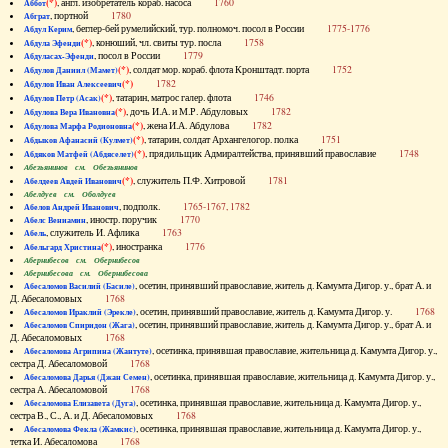
(*)
, англ. изобретатель кораб. насоса
1760
Аббот
, портной
1780
Абграт
, беглер-бей румелийский, тур. полномоч. посол в России
1775-1776
Абдул Керим
(*)
, конюший, чл. свиты тур. посла
1758
Абдула Эфенди
, посол в России
1779
Абдуласах-Эфенди
(*)
, солдат мор. кораб. флота Кронштадт. порта
1752
Абдулов Даниил (Мамет)
(*)
1782
Абдулов Иван Алексеевич
(*)
, татарин, матрос галер. флота
1746
Абдулов Петр (Асак)
(*)
, дочь И.А. и М.Р. Абдуловых
1782
Абдулова Вера Ивановна
(*)
, жена И.А. Абдулова
1782
Абдулова Марфа Родионовна
(*)
, татарин, солдат Архангелогор. полка
1751
Абдыков Афанасий (Кулмет)
(*)
, прядильщик Адмиралтейства, принявший православие
1748
Абдяков Матфей (Абдяселет)
Абезьянинов см. Обезьянинов
(*)
, служитель П.Ф. Хитровой
1781
Абелдеев Авдей Иванович
Абелдуев см. Оболдуев
, подполк.
1765-1767, 1782
Абелов Андрей Иванович
, иностр. поручик
1770
Абелс Вениамин
, служитель И. Афлика
1763
Абель
(*)
, иностранка
1776
Абельгард Христина
Абернибесов см. Обернибесов
Абернибесова см. Обернибесова
, осетин, принявший православие, житель д. Камумта Дигор. у., брат А. и
Абесаломов Василий (Басиле)
Д. Абесаломовых
1768
, осетин, принявший православие, житель д. Камумта Дигор. у.
1768
Абесаломов Ираклий (Эрекле)
, осетин, принявший православие, житель д. Камумта Дигор. у., брат А. и
Абесаломов Спиридон (Жага)
Д. Абесаломовых
1768
, осетинка, принявшая православие, жительница д. Камумта Дигор. у.,
Абесаломова Агрипина (Жантуте)
сестра Д. Абесаломовой
1768
, осетинка, принявшая православие, жительница д. Камумта Дигор. у.,
Абесаломова Дарья (Джан Семен)
сестра А. Абесаломовой
1768
, осетинка, принявшая православие, жительница д. Камумта Дигор. у.,
Абесаломова Елизавета (Дуга)
сестра В., С., А. и Д. Абесаломовых
1768
, осетинка, принявшая православие, жительница д. Камумта Дигор. у.,
Абесаломова Фекла (Жамкис)
тетка И. Абесаломова
1768