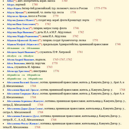
(*)
, англ. изобретатель кораб. насоса
1760
Аббот
, портной
1780
Абграт
, беглер-бей румелийский, тур. полномоч. посол в России
1775-1776
Абдул Керим
(*)
, конюший, чл. свиты тур. посла
1758
Абдула Эфенди
, посол в России
1779
Абдуласах-Эфенди
(*)
, солдат мор. кораб. флота Кронштадт. порта
1752
Абдулов Даниил (Мамет)
(*)
1782
Абдулов Иван Алексеевич
(*)
, татарин, матрос галер. флота
1746
Абдулов Петр (Асак)
(*)
, дочь И.А. и М.Р. Абдуловых
1782
Абдулова Вера Ивановна
(*)
, жена И.А. Абдулова
1782
Абдулова Марфа Родионовна
(*)
, татарин, солдат Архангелогор. полка
1751
Абдыков Афанасий (Кулмет)
(*)
, прядильщик Адмиралтейства, принявший православие
1748
Абдяков Матфей (Абдяселет)
Абезьянинов см. Обезьянинов
(*)
, служитель П.Ф. Хитровой
1781
Абелдеев Авдей Иванович
Абелдуев см. Оболдуев
, подполк.
1765-1767, 1782
Абелов Андрей Иванович
, иностр. поручик
1770
Абелс Вениамин
, служитель И. Афлика
1763
Абель
(*)
, иностранка
1776
Абельгард Христина
Абернибесов см. Обернибесов
Абернибесова см. Обернибесова
, осетин, принявший православие, житель д. Камумта Дигор. у., брат А. и
Абесаломов Василий (Басиле)
Д. Абесаломовых
1768
, осетин, принявший православие, житель д. Камумта Дигор. у.
1768
Абесаломов Ираклий (Эрекле)
, осетин, принявший православие, житель д. Камумта Дигор. у., брат А. и
Абесаломов Спиридон (Жага)
Д. Абесаломовых
1768
, осетинка, принявшая православие, жительница д. Камумта Дигор. у.,
Абесаломова Агрипина (Жантуте)
сестра Д. Абесаломовой
1768
, осетинка, принявшая православие, жительница д. Камумта Дигор. у.,
Абесаломова Дарья (Джан Семен)
сестра А. Абесаломовой
1768
, осетинка, принявшая православие, жительница д. Камумта Дигор. у.,
Абесаломова Елизавета (Дуга)
сестра В., С., А. и Д. Абесаломовых
1768
, осетинка, принявшая православие, жительница д. Камумта Дигор. у.,
Абесаломова Фекла (Жамкис)
тетка И. Абесаломова
1768