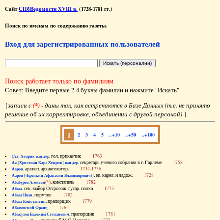
Сайт
СПбВедомости XVIII в.
(1728-1781 гг.)
Поиск по именам по содержанию газеты.
Вход для зарегистрированных пользователей
Поиск работает только по фамилиям
Совет
: Введите первые 2-4 буквы фамилии и нажмите "Искать".
{
записи с
(*)
- даны так, как встречаются в Базе Данных (т.е. не принято
решение об их корректировке, объединении с другой персоной)
}
1
2
3
4
5
..+10
..+50
..+100
, гол. приказчик
1763
[Аа] Хенрик ван дер
, секретарь ученого собрания в г. Гарлеме
1758
Аа [Христиан Карл Хенрик] ван дер
, архиеп. архангелогор.
1734-1736
Аарон
, еп. карел. и ладож.
1728
Аарон [(Еропкин Афанасий Владимирович)]
(*)
, констапель
1782
Абабуров Алексей
, сек.-майор Острогож. гусар. полка
1773
Абаза
, поручик
1782
Абаза Иван
, прапорщик
1779
Абаза Константин
1765
Абаковский Франц
, прапорщик
1781
Абакулов Евдоким Степанович