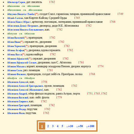
, дат. писатель
1782
Абильгор Серен
Абисаломов см. Абесаломов
Абисаломова см. Абесаломова
(*)
, солдат Смол. гарнизона, татарин, принявший православие
1749
Абкузин Никита (Танба)
, хан Киргиз-Кайсац. Средней Орды
1765
Аблай-Салтан
, артиллер. погонщик, лютеранин, принявший православие
1768
Аблеев Павел (Юрас)
, двоюрод. дядя Н.Е. Аблесимова
1782
Аблесимов Денис Петрович
, кап.
1782
Аблесимов Никита Емельянович
Аблеухов см. Облеухов
(*)
, прапорщик
1782
Аблов Василий
(*)
, сержант гв., дворянин
1782
Аблов Иван
(*)
, прапорщик, дворянин
1782
Аблов Терентий
(*)
, дворянка, вдова сержанта
1782
Аблова Агафья
(*)
, вдова майора
1782
Аблова Васса
(*)
, сержант, дворянин
1782
Аблязов Афанасий
, дворянин, сын С. Аблязова
1781
Аблязов Афанасий Силыч
, корнет, командир эскадрона Пензен. дворян. корпуса
1774
Аблязов Михаил
, ряз. помещик
1781
Аблязов Сила
, прапорщик, солдат лейб-гв. Преображ. полка
1768
Аблязов Филипп
Аболдуев см. Оболдуев
, кап.
1758
Аболешев Алексей
, орлов. помещик
1782
Аболешев Алексей Григорьевич
, кап.
1782
Аболешев Алексей [Яковлевич]
, обер-фискал подполк. ранга Астрах. порта
1751, 1765, 1782
Аболешев Андрей
, кап.-лейт. флота
1779
Аболешев Василий
, кап.
1782
Аболешев Гавриил
, помещик
1782
Аболешев Григорий
, поручик
1782
Аболешев Федор
, поручик
1782
Аболешев Яков
1
2
3
4
5
..+10
..+50
..+100