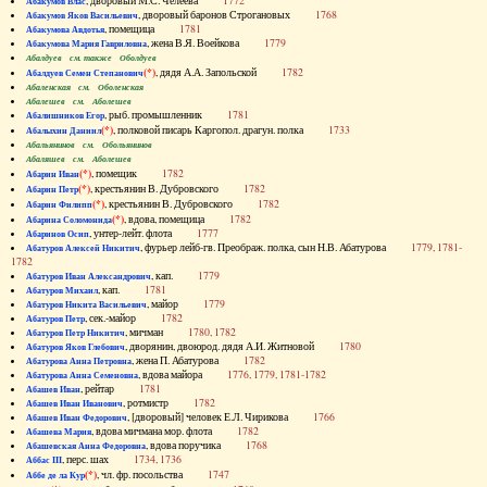
, дворовый М.С. Челеева
1772
Абакумов Влас
, дворовый баронов Строгановых
1768
Абакумов Яков Васильевич
, помещица
1781
Абакумова Авдотья
, жена В.Я. Воейкова
1779
Абакумова Мария Гавриловна
Абалдуев см. также Оболдуев
(*)
, дядя А.А. Запольской
1782
Абалдуев Семен Степанович
Абаленская см. Оболенская
Абалешев см. Аболешев
, рыб. промышленник
1781
Абалишников Егор
(*)
, полковой писарь Каргопол. драгун. полка
1733
Абалыхин Даниил
Абальянинов см. Обольянинов
Абаляшев см. Аболешев
(*)
, помещик
1782
Абарин Иван
(*)
, крестьянин В. Дубровского
1782
Абарин Петр
(*)
, крестьянин В. Дубровского
1782
Абарин Филипп
(*)
, вдова, помещица
1782
Абарина Соломонида
, унтер-лейт. флота
1777
Абаринов Осип
, фурьер лейб-гв. Преображ. полка, сын Н.В. Абатурова
1779, 1781-
Абатуров Алексей Никитич
1782
, кап.
1779
Абатуров Иван Александрович
, кап.
1781
Абатуров Михаил
, майор
1779
Абатуров Никита Васильевич
, сек.-майор
1782
Абатуров Петр
, мичман
1780, 1782
Абатуров Петр Никитич
, дворянин, двоюрод. дядя А.И. Житновой
1780
Абатуров Яков Глебович
, жена П. Абатурова
1782
Абатурова Анна Петровна
, вдова майора
1776, 1779, 1781-1782
Абатурова Анна Семеновна
, рейтар
1781
Абашев Иван
, ротмистр
1782
Абашев Иван Иванович
, [дворовый] человек Е.Л. Чирикова
1766
Абашев Иван Федорович
, вдова мичмана мор. флота
1782
Абашева Мария
, вдова поручика
1768
Абашевская Анна Федоровна
, перс. шах
1734, 1736
Аббас III
(*)
, чл. фр. посольства
1747
Аббе де ла Кур