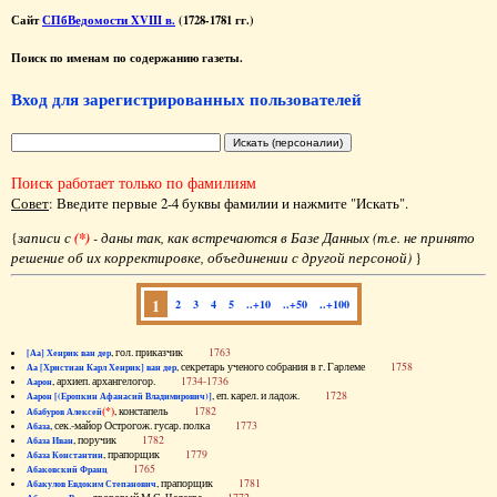
Сайт
СПбВедомости XVIII в.
(1728-1781 гг.)
Поиск по именам по содержанию газеты.
Вход для зарегистрированных пользователей
Поиск работает только по фамилиям
Совет
: Введите первые 2-4 буквы фамилии и нажмите "Искать".
{
записи с
(*)
- даны так, как встречаются в Базе Данных (т.е. не принято
решение об их корректировке, объединении с другой персоной)
}
1
2
3
4
5
..+10
..+50
..+100
, гол. приказчик
1763
[Аа] Хенрик ван дер
, секретарь ученого собрания в г. Гарлеме
1758
Аа [Христиан Карл Хенрик] ван дер
, архиеп. архангелогор.
1734-1736
Аарон
, еп. карел. и ладож.
1728
Аарон [(Еропкин Афанасий Владимирович)]
(*)
, констапель
1782
Абабуров Алексей
, сек.-майор Острогож. гусар. полка
1773
Абаза
, поручик
1782
Абаза Иван
, прапорщик
1779
Абаза Константин
1765
Абаковский Франц
, прапорщик
1781
Абакулов Евдоким Степанович