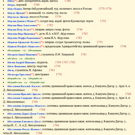
(*)
, англ. изобретатель кораб. насоса
1760
Аббот
, портной
1780
Абграт
, беглер-бей румелийский, тур. полномоч. посол в России
1775-1776
Абдул Керим
(*)
, конюший, чл. свиты тур. посла
1758
Абдула Эфенди
, посол в России
1779
Абдуласах-Эфенди
(*)
, солдат мор. кораб. флота Кронштадт. порта
1752
Абдулов Даниил (Мамет)
(*)
1782
Абдулов Иван Алексеевич
(*)
, татарин, матрос галер. флота
1746
Абдулов Петр (Асак)
(*)
, дочь И.А. и М.Р. Абдуловых
1782
Абдулова Вера Ивановна
(*)
, жена И.А. Абдулова
1782
Абдулова Марфа Родионовна
(*)
, татарин, солдат Архангелогор. полка
1751
Абдыков Афанасий (Кулмет)
(*)
, прядильщик Адмиралтейства, принявший православие
1748
Абдяков Матфей (Абдяселет)
Абезьянинов см. Обезьянинов
(*)
, служитель П.Ф. Хитровой
1781
Абелдеев Авдей Иванович
Абелдуев см. Оболдуев
, подполк.
1765-1767, 1782
Абелов Андрей Иванович
, иностр. поручик
1770
Абелс Вениамин
, служитель И. Афлика
1763
Абель
(*)
, иностранка
1776
Абельгард Христина
Абернибесов см. Обернибесов
Абернибесова см. Обернибесова
, осетин, принявший православие, житель д. Камумта Дигор. у., брат А. и
Абесаломов Василий (Басиле)
Д. Абесаломовых
1768
, осетин, принявший православие, житель д. Камумта Дигор. у.
1768
Абесаломов Ираклий (Эрекле)
, осетин, принявший православие, житель д. Камумта Дигор. у., брат А. и
Абесаломов Спиридон (Жага)
Д. Абесаломовых
1768
, осетинка, принявшая православие, жительница д. Камумта Дигор. у.,
Абесаломова Агрипина (Жантуте)
сестра Д. Абесаломовой
1768
, осетинка, принявшая православие, жительница д. Камумта Дигор. у.,
Абесаломова Дарья (Джан Семен)
сестра А. Абесаломовой
1768
, осетинка, принявшая православие, жительница д. Камумта Дигор. у.,
Абесаломова Елизавета (Дуга)
сестра В., С., А. и Д. Абесаломовых
1768
, осетинка, принявшая православие, жительница д. Камумта Дигор. у.,
Абесаломова Фекла (Жамкис)
тетка И. Абесаломова
1768