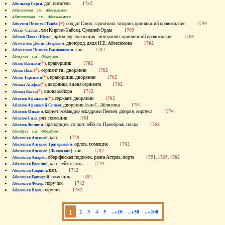
, дат. писатель
1782
Абильгор Серен
Абисаломов см. Абесаломов
Абисаломова см. Абесаломова
(*)
, солдат Смол. гарнизона, татарин, принявший православие
1749
Абкузин Никита (Танба)
, хан Киргиз-Кайсац. Средней Орды
1765
Аблай-Салтан
, артиллер. погонщик, лютеранин, принявший православие
1768
Аблеев Павел (Юрас)
, двоюрод. дядя Н.Е. Аблесимова
1782
Аблесимов Денис Петрович
, кап.
1782
Аблесимов Никита Емельянович
Аблеухов см. Облеухов
(*)
, прапорщик
1782
Аблов Василий
(*)
, сержант гв., дворянин
1782
Аблов Иван
(*)
, прапорщик, дворянин
1782
Аблов Терентий
(*)
, дворянка, вдова сержанта
1782
Аблова Агафья
(*)
, вдова майора
1782
Аблова Васса
(*)
, сержант, дворянин
1782
Аблязов Афанасий
, дворянин, сын С. Аблязова
1781
Аблязов Афанасий Силыч
, корнет, командир эскадрона Пензен. дворян. корпуса
1774
Аблязов Михаил
, ряз. помещик
1781
Аблязов Сила
, прапорщик, солдат лейб-гв. Преображ. полка
1768
Аблязов Филипп
Аболдуев см. Оболдуев
, кап.
1758
Аболешев Алексей
, орлов. помещик
1782
Аболешев Алексей Григорьевич
, кап.
1782
Аболешев Алексей [Яковлевич]
, обер-фискал подполк. ранга Астрах. порта
1751, 1765, 1782
Аболешев Андрей
, кап.-лейт. флота
1779
Аболешев Василий
, кап.
1782
Аболешев Гавриил
, помещик
1782
Аболешев Григорий
, поручик
1782
Аболешев Федор
, поручик
1782
Аболешев Яков
1
2
3
4
5
..+10
..+50
..+100