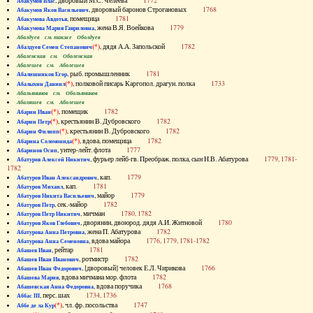
, дворовый М.С. Челеева
1772
Абакумов Влас
, дворовый баронов Строгановых
1768
Абакумов Яков Васильевич
, помещица
1781
Абакумова Авдотья
, жена В.Я. Воейкова
1779
Абакумова Мария Гавриловна
Абалдуев см. также Оболдуев
(*)
, дядя А.А. Запольской
1782
Абалдуев Семен Степанович
Абаленская см. Оболенская
Абалешев см. Аболешев
, рыб. промышленник
1781
Абалишников Егор
(*)
, полковой писарь Каргопол. драгун. полка
1733
Абалыхин Даниил
Абальянинов см. Обольянинов
Абаляшев см. Аболешев
(*)
, помещик
1782
Абарин Иван
(*)
, крестьянин В. Дубровского
1782
Абарин Петр
(*)
, крестьянин В. Дубровского
1782
Абарин Филипп
(*)
, вдова, помещица
1782
Абарина Соломонида
, унтер-лейт. флота
1777
Абаринов Осип
, фурьер лейб-гв. Преображ. полка, сын Н.В. Абатурова
1779, 1781-
Абатуров Алексей Никитич
1782
, кап.
1779
Абатуров Иван Александрович
, кап.
1781
Абатуров Михаил
, майор
1779
Абатуров Никита Васильевич
, сек.-майор
1782
Абатуров Петр
, мичман
1780, 1782
Абатуров Петр Никитич
, дворянин, двоюрод. дядя А.И. Житновой
1780
Абатуров Яков Глебович
, жена П. Абатурова
1782
Абатурова Анна Петровна
, вдова майора
1776, 1779, 1781-1782
Абатурова Анна Семеновна
, рейтар
1781
Абашев Иван
, ротмистр
1782
Абашев Иван Иванович
, [дворовый] человек Е.Л. Чирикова
1766
Абашев Иван Федорович
, вдова мичмана мор. флота
1782
Абашева Мария
, вдова поручика
1768
Абашевская Анна Федоровна
, перс. шах
1734, 1736
Аббас III
(*)
, чл. фр. посольства
1747
Аббе де ла Кур