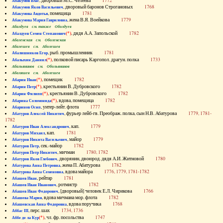
, дворовый М.С. Челеева
1772
Абакумов Влас
, дворовый баронов Строгановых
1768
Абакумов Яков Васильевич
, помещица
1781
Абакумова Авдотья
, жена В.Я. Воейкова
1779
Абакумова Мария Гавриловна
Абалдуев см. также Оболдуев
(*)
, дядя А.А. Запольской
1782
Абалдуев Семен Степанович
Абаленская см. Оболенская
Абалешев см. Аболешев
, рыб. промышленник
1781
Абалишников Егор
(*)
, полковой писарь Каргопол. драгун. полка
1733
Абалыхин Даниил
Абальянинов см. Обольянинов
Абаляшев см. Аболешев
(*)
, помещик
1782
Абарин Иван
(*)
, крестьянин В. Дубровского
1782
Абарин Петр
(*)
, крестьянин В. Дубровского
1782
Абарин Филипп
(*)
, вдова, помещица
1782
Абарина Соломонида
, унтер-лейт. флота
1777
Абаринов Осип
, фурьер лейб-гв. Преображ. полка, сын Н.В. Абатурова
1779, 1781-
Абатуров Алексей Никитич
1782
, кап.
1779
Абатуров Иван Александрович
, кап.
1781
Абатуров Михаил
, майор
1779
Абатуров Никита Васильевич
, сек.-майор
1782
Абатуров Петр
, мичман
1780, 1782
Абатуров Петр Никитич
, дворянин, двоюрод. дядя А.И. Житновой
1780
Абатуров Яков Глебович
, жена П. Абатурова
1782
Абатурова Анна Петровна
, вдова майора
1776, 1779, 1781-1782
Абатурова Анна Семеновна
, рейтар
1781
Абашев Иван
, ротмистр
1782
Абашев Иван Иванович
, [дворовый] человек Е.Л. Чирикова
1766
Абашев Иван Федорович
, вдова мичмана мор. флота
1782
Абашева Мария
, вдова поручика
1768
Абашевская Анна Федоровна
, перс. шах
1734, 1736
Аббас III
(*)
, чл. фр. посольства
1747
Аббе де ла Кур