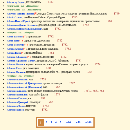
, дат. писатель
1782
Абильгор Серен
Абисаломов см. Абесаломов
Абисаломова см. Абесаломова
(*)
, солдат Смол. гарнизона, татарин, принявший православие
1749
Абкузин Никита (Танба)
, хан Киргиз-Кайсац. Средней Орды
1765
Аблай-Салтан
, артиллер. погонщик, лютеранин, принявший православие
1768
Аблеев Павел (Юрас)
, двоюрод. дядя Н.Е. Аблесимова
1782
Аблесимов Денис Петрович
, кап.
1782
Аблесимов Никита Емельянович
Аблеухов см. Облеухов
(*)
, прапорщик
1782
Аблов Василий
(*)
, сержант гв., дворянин
1782
Аблов Иван
(*)
, прапорщик, дворянин
1782
Аблов Терентий
(*)
, дворянка, вдова сержанта
1782
Аблова Агафья
(*)
, вдова майора
1782
Аблова Васса
(*)
, сержант, дворянин
1782
Аблязов Афанасий
, дворянин, сын С. Аблязова
1781
Аблязов Афанасий Силыч
, корнет, командир эскадрона Пензен. дворян. корпуса
1774
Аблязов Михаил
, ряз. помещик
1781
Аблязов Сила
, прапорщик, солдат лейб-гв. Преображ. полка
1768
Аблязов Филипп
Аболдуев см. Оболдуев
, кап.
1758
Аболешев Алексей
, орлов. помещик
1782
Аболешев Алексей Григорьевич
, кап.
1782
Аболешев Алексей [Яковлевич]
, обер-фискал подполк. ранга Астрах. порта
1751, 1765, 1782
Аболешев Андрей
, кап.-лейт. флота
1779
Аболешев Василий
, кап.
1782
Аболешев Гавриил
, помещик
1782
Аболешев Григорий
, поручик
1782
Аболешев Федор
, поручик
1782
Аболешев Яков
1
2
3
4
5
..+10
..+50
..+100