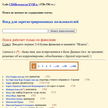
Сайт
СПбВедомости XVIII в.
(1728-1781 гг.)
Поиск по именам по содержанию газеты.
Вход для зарегистрированных пользователей
Поиск работает только по фамилиям
Совет
: Введите первые 2-4 буквы фамилии и нажмите "Искать".
{
записи с
(*)
- даны так, как встречаются в Базе Данных (т.е. не принято
решение об их корректировке, объединении с другой персоной)
}
1
2
3
4
5
..+10
..+50
..+100
, гол. приказчик
1763
[Аа] Хенрик ван дер
, секретарь ученого собрания в г. Гарлеме
1758
Аа [Христиан Карл Хенрик] ван дер
, архиеп. архангелогор.
1734-1736
Аарон
, еп. карел. и ладож.
1728
Аарон [(Еропкин Афанасий Владимирович)]
(*)
, констапель
1782
Абабуров Алексей
, сек.-майор Острогож. гусар. полка
1773
Абаза
, поручик
1782
Абаза Иван
, прапорщик
1779
Абаза Константин
1765
Абаковский Франц
, прапорщик
1781
Абакулов Евдоким Степанович