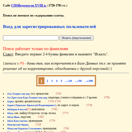
Сайт
СПбВедомости XVIII в.
(1728-1781 гг.)
Поиск по именам по содержанию газеты.
Вход для зарегистрированных пользователей
Поиск работает только по фамилиям
Совет
: Введите первые 2-4 буквы фамилии и нажмите "Искать".
{
записи с
(*)
- даны так, как встречаются в Базе Данных (т.е. не принято
решение об их корректировке, объединении с другой персоной)
}
1
2
3
4
5
..+10
..+50
..+100
, гол. приказчик
1763
[Аа] Хенрик ван дер
, секретарь ученого собрания в г. Гарлеме
1758
Аа [Христиан Карл Хенрик] ван дер
, архиеп. архангелогор.
1734-1736
Аарон
, еп. карел. и ладож.
1728
Аарон [(Еропкин Афанасий Владимирович)]
(*)
, констапель
1782
Абабуров Алексей
, сек.-майор Острогож. гусар. полка
1773
Абаза
, поручик
1782
Абаза Иван
, прапорщик
1779
Абаза Константин
1765
Абаковский Франц
, прапорщик
1781
Абакулов Евдоким Степанович