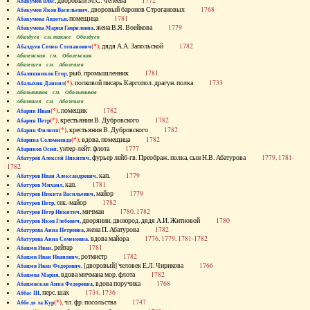
, дворовый М.С. Челеева
1772
Абакумов Влас
, дворовый баронов Строгановых
1768
Абакумов Яков Васильевич
, помещица
1781
Абакумова Авдотья
, жена В.Я. Воейкова
1779
Абакумова Мария Гавриловна
Абалдуев см. также Оболдуев
(*)
, дядя А.А. Запольской
1782
Абалдуев Семен Степанович
Абаленская см. Оболенская
Абалешев см. Аболешев
, рыб. промышленник
1781
Абалишников Егор
(*)
, полковой писарь Каргопол. драгун. полка
1733
Абалыхин Даниил
Абальянинов см. Обольянинов
Абаляшев см. Аболешев
(*)
, помещик
1782
Абарин Иван
(*)
, крестьянин В. Дубровского
1782
Абарин Петр
(*)
, крестьянин В. Дубровского
1782
Абарин Филипп
(*)
, вдова, помещица
1782
Абарина Соломонида
, унтер-лейт. флота
1777
Абаринов Осип
, фурьер лейб-гв. Преображ. полка, сын Н.В. Абатурова
1779, 1781-
Абатуров Алексей Никитич
1782
, кап.
1779
Абатуров Иван Александрович
, кап.
1781
Абатуров Михаил
, майор
1779
Абатуров Никита Васильевич
, сек.-майор
1782
Абатуров Петр
, мичман
1780, 1782
Абатуров Петр Никитич
, дворянин, двоюрод. дядя А.И. Житновой
1780
Абатуров Яков Глебович
, жена П. Абатурова
1782
Абатурова Анна Петровна
, вдова майора
1776, 1779, 1781-1782
Абатурова Анна Семеновна
, рейтар
1781
Абашев Иван
, ротмистр
1782
Абашев Иван Иванович
, [дворовый] человек Е.Л. Чирикова
1766
Абашев Иван Федорович
, вдова мичмана мор. флота
1782
Абашева Мария
, вдова поручика
1768
Абашевская Анна Федоровна
, перс. шах
1734, 1736
Аббас III
(*)
, чл. фр. посольства
1747
Аббе де ла Кур