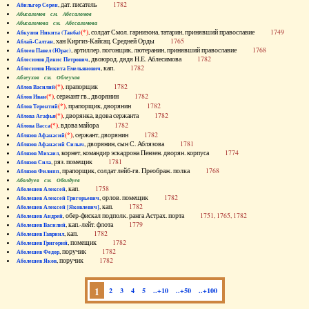
, дат. писатель
1782
Абильгор Серен
Абисаломов см. Абесаломов
Абисаломова см. Абесаломова
(*)
, солдат Смол. гарнизона, татарин, принявший православие
1749
Абкузин Никита (Танба)
, хан Киргиз-Кайсац. Средней Орды
1765
Аблай-Салтан
, артиллер. погонщик, лютеранин, принявший православие
1768
Аблеев Павел (Юрас)
, двоюрод. дядя Н.Е. Аблесимова
1782
Аблесимов Денис Петрович
, кап.
1782
Аблесимов Никита Емельянович
Аблеухов см. Облеухов
(*)
, прапорщик
1782
Аблов Василий
(*)
, сержант гв., дворянин
1782
Аблов Иван
(*)
, прапорщик, дворянин
1782
Аблов Терентий
(*)
, дворянка, вдова сержанта
1782
Аблова Агафья
(*)
, вдова майора
1782
Аблова Васса
(*)
, сержант, дворянин
1782
Аблязов Афанасий
, дворянин, сын С. Аблязова
1781
Аблязов Афанасий Силыч
, корнет, командир эскадрона Пензен. дворян. корпуса
1774
Аблязов Михаил
, ряз. помещик
1781
Аблязов Сила
, прапорщик, солдат лейб-гв. Преображ. полка
1768
Аблязов Филипп
Аболдуев см. Оболдуев
, кап.
1758
Аболешев Алексей
, орлов. помещик
1782
Аболешев Алексей Григорьевич
, кап.
1782
Аболешев Алексей [Яковлевич]
, обер-фискал подполк. ранга Астрах. порта
1751, 1765, 1782
Аболешев Андрей
, кап.-лейт. флота
1779
Аболешев Василий
, кап.
1782
Аболешев Гавриил
, помещик
1782
Аболешев Григорий
, поручик
1782
Аболешев Федор
, поручик
1782
Аболешев Яков
1
2
3
4
5
..+10
..+50
..+100