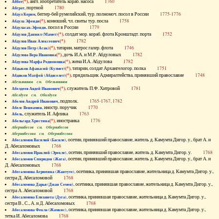
(*)
, англ. изобретатель кораб. насоса
1760
Аббот
, портной
1780
Абграт
, беглер-бей румелийский, тур. полномоч. посол в России
1775-1776
Абдул Керим
(*)
, конюший, чл. свиты тур. посла
1758
Абдула Эфенди
, посол в России
1779
Абдуласах-Эфенди
(*)
, солдат мор. кораб. флота Кронштадт. порта
1752
Абдулов Даниил (Мамет)
(*)
1782
Абдулов Иван Алексеевич
(*)
, татарин, матрос галер. флота
1746
Абдулов Петр (Асак)
(*)
, дочь И.А. и М.Р. Абдуловых
1782
Абдулова Вера Ивановна
(*)
, жена И.А. Абдулова
1782
Абдулова Марфа Родионовна
(*)
, татарин, солдат Архангелогор. полка
1751
Абдыков Афанасий (Кулмет)
(*)
, прядильщик Адмиралтейства, принявший православие
1748
Абдяков Матфей (Абдяселет)
Абезьянинов см. Обезьянинов
(*)
, служитель П.Ф. Хитровой
1781
Абелдеев Авдей Иванович
Абелдуев см. Оболдуев
, подполк.
1765-1767, 1782
Абелов Андрей Иванович
, иностр. поручик
1770
Абелс Вениамин
, служитель И. Афлика
1763
Абель
(*)
, иностранка
1776
Абельгард Христина
Абернибесов см. Обернибесов
Абернибесова см. Обернибесова
, осетин, принявший православие, житель д. Камумта Дигор. у., брат А. и
Абесаломов Василий (Басиле)
Д. Абесаломовых
1768
, осетин, принявший православие, житель д. Камумта Дигор. у.
1768
Абесаломов Ираклий (Эрекле)
, осетин, принявший православие, житель д. Камумта Дигор. у., брат А. и
Абесаломов Спиридон (Жага)
Д. Абесаломовых
1768
, осетинка, принявшая православие, жительница д. Камумта Дигор. у.,
Абесаломова Агрипина (Жантуте)
сестра Д. Абесаломовой
1768
, осетинка, принявшая православие, жительница д. Камумта Дигор. у.,
Абесаломова Дарья (Джан Семен)
сестра А. Абесаломовой
1768
, осетинка, принявшая православие, жительница д. Камумта Дигор. у.,
Абесаломова Елизавета (Дуга)
сестра В., С., А. и Д. Абесаломовых
1768
, осетинка, принявшая православие, жительница д. Камумта Дигор. у.,
Абесаломова Фекла (Жамкис)
тетка И. Абесаломова
1768