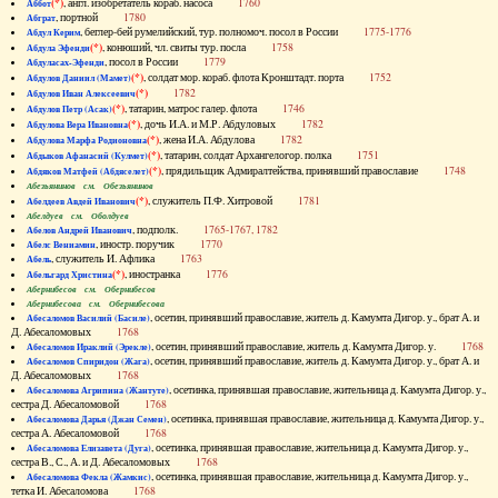
(*)
, англ. изобретатель кораб. насоса
1760
Аббот
, портной
1780
Абграт
, беглер-бей румелийский, тур. полномоч. посол в России
1775-1776
Абдул Керим
(*)
, конюший, чл. свиты тур. посла
1758
Абдула Эфенди
, посол в России
1779
Абдуласах-Эфенди
(*)
, солдат мор. кораб. флота Кронштадт. порта
1752
Абдулов Даниил (Мамет)
(*)
1782
Абдулов Иван Алексеевич
(*)
, татарин, матрос галер. флота
1746
Абдулов Петр (Асак)
(*)
, дочь И.А. и М.Р. Абдуловых
1782
Абдулова Вера Ивановна
(*)
, жена И.А. Абдулова
1782
Абдулова Марфа Родионовна
(*)
, татарин, солдат Архангелогор. полка
1751
Абдыков Афанасий (Кулмет)
(*)
, прядильщик Адмиралтейства, принявший православие
1748
Абдяков Матфей (Абдяселет)
Абезьянинов см. Обезьянинов
(*)
, служитель П.Ф. Хитровой
1781
Абелдеев Авдей Иванович
Абелдуев см. Оболдуев
, подполк.
1765-1767, 1782
Абелов Андрей Иванович
, иностр. поручик
1770
Абелс Вениамин
, служитель И. Афлика
1763
Абель
(*)
, иностранка
1776
Абельгард Христина
Абернибесов см. Обернибесов
Абернибесова см. Обернибесова
, осетин, принявший православие, житель д. Камумта Дигор. у., брат А. и
Абесаломов Василий (Басиле)
Д. Абесаломовых
1768
, осетин, принявший православие, житель д. Камумта Дигор. у.
1768
Абесаломов Ираклий (Эрекле)
, осетин, принявший православие, житель д. Камумта Дигор. у., брат А. и
Абесаломов Спиридон (Жага)
Д. Абесаломовых
1768
, осетинка, принявшая православие, жительница д. Камумта Дигор. у.,
Абесаломова Агрипина (Жантуте)
сестра Д. Абесаломовой
1768
, осетинка, принявшая православие, жительница д. Камумта Дигор. у.,
Абесаломова Дарья (Джан Семен)
сестра А. Абесаломовой
1768
, осетинка, принявшая православие, жительница д. Камумта Дигор. у.,
Абесаломова Елизавета (Дуга)
сестра В., С., А. и Д. Абесаломовых
1768
, осетинка, принявшая православие, жительница д. Камумта Дигор. у.,
Абесаломова Фекла (Жамкис)
тетка И. Абесаломова
1768