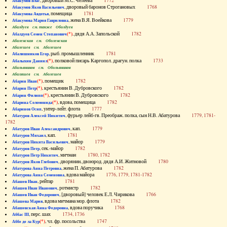
, дворовый М.С. Челеева
1772
Абакумов Влас
, дворовый баронов Строгановых
1768
Абакумов Яков Васильевич
, помещица
1781
Абакумова Авдотья
, жена В.Я. Воейкова
1779
Абакумова Мария Гавриловна
Абалдуев см. также Оболдуев
(*)
, дядя А.А. Запольской
1782
Абалдуев Семен Степанович
Абаленская см. Оболенская
Абалешев см. Аболешев
, рыб. промышленник
1781
Абалишников Егор
(*)
, полковой писарь Каргопол. драгун. полка
1733
Абалыхин Даниил
Абальянинов см. Обольянинов
Абаляшев см. Аболешев
(*)
, помещик
1782
Абарин Иван
(*)
, крестьянин В. Дубровского
1782
Абарин Петр
(*)
, крестьянин В. Дубровского
1782
Абарин Филипп
(*)
, вдова, помещица
1782
Абарина Соломонида
, унтер-лейт. флота
1777
Абаринов Осип
, фурьер лейб-гв. Преображ. полка, сын Н.В. Абатурова
1779, 1781-
Абатуров Алексей Никитич
1782
, кап.
1779
Абатуров Иван Александрович
, кап.
1781
Абатуров Михаил
, майор
1779
Абатуров Никита Васильевич
, сек.-майор
1782
Абатуров Петр
, мичман
1780, 1782
Абатуров Петр Никитич
, дворянин, двоюрод. дядя А.И. Житновой
1780
Абатуров Яков Глебович
, жена П. Абатурова
1782
Абатурова Анна Петровна
, вдова майора
1776, 1779, 1781-1782
Абатурова Анна Семеновна
, рейтар
1781
Абашев Иван
, ротмистр
1782
Абашев Иван Иванович
, [дворовый] человек Е.Л. Чирикова
1766
Абашев Иван Федорович
, вдова мичмана мор. флота
1782
Абашева Мария
, вдова поручика
1768
Абашевская Анна Федоровна
, перс. шах
1734, 1736
Аббас III
(*)
, чл. фр. посольства
1747
Аббе де ла Кур