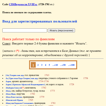
Сайт
СПбВедомости XVIII в.
(1728-1781 гг.)
Поиск по именам по содержанию газеты.
Вход для зарегистрированных пользователей
Поиск работает только по фамилиям
Совет
: Введите первые 2-4 буквы фамилии и нажмите "Искать".
{
записи с
(*)
- даны так, как встречаются в Базе Данных (т.е. не принято
решение об их корректировке, объединении с другой персоной)
}
1
2
3
4
5
..+10
..+50
..+100
, гол. приказчик
1763
[Аа] Хенрик ван дер
, секретарь ученого собрания в г. Гарлеме
1758
Аа [Христиан Карл Хенрик] ван дер
, архиеп. архангелогор.
1734-1736
Аарон
, еп. карел. и ладож.
1728
Аарон [(Еропкин Афанасий Владимирович)]
(*)
, констапель
1782
Абабуров Алексей
, сек.-майор Острогож. гусар. полка
1773
Абаза
, поручик
1782
Абаза Иван
, прапорщик
1779
Абаза Константин
1765
Абаковский Франц
, прапорщик
1781
Абакулов Евдоким Степанович