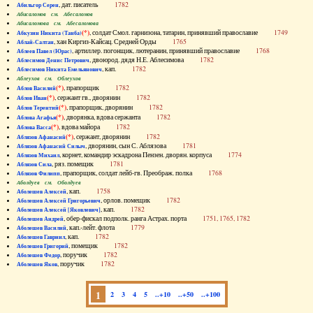
, дат. писатель
1782
Абильгор Серен
Абисаломов см. Абесаломов
Абисаломова см. Абесаломова
(*)
, солдат Смол. гарнизона, татарин, принявший православие
1749
Абкузин Никита (Танба)
, хан Киргиз-Кайсац. Средней Орды
1765
Аблай-Салтан
, артиллер. погонщик, лютеранин, принявший православие
1768
Аблеев Павел (Юрас)
, двоюрод. дядя Н.Е. Аблесимова
1782
Аблесимов Денис Петрович
, кап.
1782
Аблесимов Никита Емельянович
Аблеухов см. Облеухов
(*)
, прапорщик
1782
Аблов Василий
(*)
, сержант гв., дворянин
1782
Аблов Иван
(*)
, прапорщик, дворянин
1782
Аблов Терентий
(*)
, дворянка, вдова сержанта
1782
Аблова Агафья
(*)
, вдова майора
1782
Аблова Васса
(*)
, сержант, дворянин
1782
Аблязов Афанасий
, дворянин, сын С. Аблязова
1781
Аблязов Афанасий Силыч
, корнет, командир эскадрона Пензен. дворян. корпуса
1774
Аблязов Михаил
, ряз. помещик
1781
Аблязов Сила
, прапорщик, солдат лейб-гв. Преображ. полка
1768
Аблязов Филипп
Аболдуев см. Оболдуев
, кап.
1758
Аболешев Алексей
, орлов. помещик
1782
Аболешев Алексей Григорьевич
, кап.
1782
Аболешев Алексей [Яковлевич]
, обер-фискал подполк. ранга Астрах. порта
1751, 1765, 1782
Аболешев Андрей
, кап.-лейт. флота
1779
Аболешев Василий
, кап.
1782
Аболешев Гавриил
, помещик
1782
Аболешев Григорий
, поручик
1782
Аболешев Федор
, поручик
1782
Аболешев Яков
1
2
3
4
5
..+10
..+50
..+100