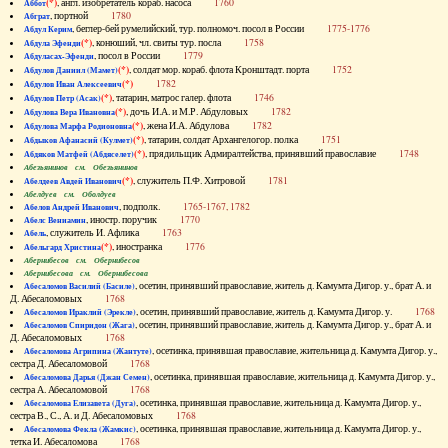
(*)
, англ. изобретатель кораб. насоса
1760
Аббот
, портной
1780
Абграт
, беглер-бей румелийский, тур. полномоч. посол в России
1775-1776
Абдул Керим
(*)
, конюший, чл. свиты тур. посла
1758
Абдула Эфенди
, посол в России
1779
Абдуласах-Эфенди
(*)
, солдат мор. кораб. флота Кронштадт. порта
1752
Абдулов Даниил (Мамет)
(*)
1782
Абдулов Иван Алексеевич
(*)
, татарин, матрос галер. флота
1746
Абдулов Петр (Асак)
(*)
, дочь И.А. и М.Р. Абдуловых
1782
Абдулова Вера Ивановна
(*)
, жена И.А. Абдулова
1782
Абдулова Марфа Родионовна
(*)
, татарин, солдат Архангелогор. полка
1751
Абдыков Афанасий (Кулмет)
(*)
, прядильщик Адмиралтейства, принявший православие
1748
Абдяков Матфей (Абдяселет)
Абезьянинов см. Обезьянинов
(*)
, служитель П.Ф. Хитровой
1781
Абелдеев Авдей Иванович
Абелдуев см. Оболдуев
, подполк.
1765-1767, 1782
Абелов Андрей Иванович
, иностр. поручик
1770
Абелс Вениамин
, служитель И. Афлика
1763
Абель
(*)
, иностранка
1776
Абельгард Христина
Абернибесов см. Обернибесов
Абернибесова см. Обернибесова
, осетин, принявший православие, житель д. Камумта Дигор. у., брат А. и
Абесаломов Василий (Басиле)
Д. Абесаломовых
1768
, осетин, принявший православие, житель д. Камумта Дигор. у.
1768
Абесаломов Ираклий (Эрекле)
, осетин, принявший православие, житель д. Камумта Дигор. у., брат А. и
Абесаломов Спиридон (Жага)
Д. Абесаломовых
1768
, осетинка, принявшая православие, жительница д. Камумта Дигор. у.,
Абесаломова Агрипина (Жантуте)
сестра Д. Абесаломовой
1768
, осетинка, принявшая православие, жительница д. Камумта Дигор. у.,
Абесаломова Дарья (Джан Семен)
сестра А. Абесаломовой
1768
, осетинка, принявшая православие, жительница д. Камумта Дигор. у.,
Абесаломова Елизавета (Дуга)
сестра В., С., А. и Д. Абесаломовых
1768
, осетинка, принявшая православие, жительница д. Камумта Дигор. у.,
Абесаломова Фекла (Жамкис)
тетка И. Абесаломова
1768