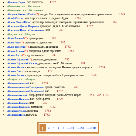
, дат. писатель
1782
Абильгор Серен
Абисаломов см. Абесаломов
Абисаломова см. Абесаломова
(*)
, солдат Смол. гарнизона, татарин, принявший православие
1749
Абкузин Никита (Танба)
, хан Киргиз-Кайсац. Средней Орды
1765
Аблай-Салтан
, артиллер. погонщик, лютеранин, принявший православие
1768
Аблеев Павел (Юрас)
, двоюрод. дядя Н.Е. Аблесимова
1782
Аблесимов Денис Петрович
, кап.
1782
Аблесимов Никита Емельянович
Аблеухов см. Облеухов
(*)
, прапорщик
1782
Аблов Василий
(*)
, сержант гв., дворянин
1782
Аблов Иван
(*)
, прапорщик, дворянин
1782
Аблов Терентий
(*)
, дворянка, вдова сержанта
1782
Аблова Агафья
(*)
, вдова майора
1782
Аблова Васса
(*)
, сержант, дворянин
1782
Аблязов Афанасий
, дворянин, сын С. Аблязова
1781
Аблязов Афанасий Силыч
, корнет, командир эскадрона Пензен. дворян. корпуса
1774
Аблязов Михаил
, ряз. помещик
1781
Аблязов Сила
, прапорщик, солдат лейб-гв. Преображ. полка
1768
Аблязов Филипп
Аболдуев см. Оболдуев
, кап.
1758
Аболешев Алексей
, орлов. помещик
1782
Аболешев Алексей Григорьевич
, кап.
1782
Аболешев Алексей [Яковлевич]
, обер-фискал подполк. ранга Астрах. порта
1751, 1765, 1782
Аболешев Андрей
, кап.-лейт. флота
1779
Аболешев Василий
, кап.
1782
Аболешев Гавриил
, помещик
1782
Аболешев Григорий
, поручик
1782
Аболешев Федор
, поручик
1782
Аболешев Яков
1
2
3
4
5
..+10
..+50
..+100