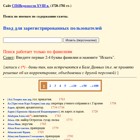
Сайт
СПбВедомости XVIII в.
(1728-1781 гг.)
Поиск по именам по содержанию газеты.
Вход для зарегистрированных пользователей
Поиск работает только по фамилиям
Совет
: Введите первые 2-4 буквы фамилии и нажмите "Искать".
{
записи с
(*)
- даны так, как встречаются в Базе Данных (т.е. не принято
решение об их корректировке, объединении с другой персоной)
}
1
2
3
4
5
..+10
..+50
..+100
, гол. приказчик
1763
[Аа] Хенрик ван дер
, секретарь ученого собрания в г. Гарлеме
1758
Аа [Христиан Карл Хенрик] ван дер
, архиеп. архангелогор.
1734-1736
Аарон
, еп. карел. и ладож.
1728
Аарон [(Еропкин Афанасий Владимирович)]
(*)
, констапель
1782
Абабуров Алексей
, сек.-майор Острогож. гусар. полка
1773
Абаза
, поручик
1782
Абаза Иван
, прапорщик
1779
Абаза Константин
1765
Абаковский Франц
, прапорщик
1781
Абакулов Евдоким Степанович