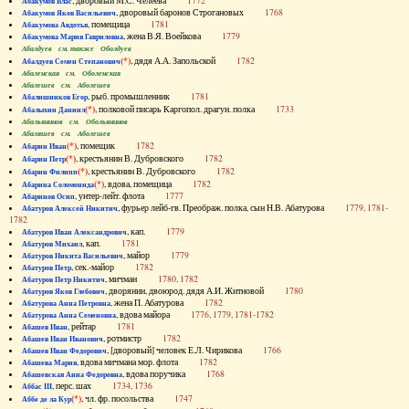
, дворовый М.С. Челеева
1772
Абакумов Влас
, дворовый баронов Строгановых
1768
Абакумов Яков Васильевич
, помещица
1781
Абакумова Авдотья
, жена В.Я. Воейкова
1779
Абакумова Мария Гавриловна
Абалдуев см. также Оболдуев
(*)
, дядя А.А. Запольской
1782
Абалдуев Семен Степанович
Абаленская см. Оболенская
Абалешев см. Аболешев
, рыб. промышленник
1781
Абалишников Егор
(*)
, полковой писарь Каргопол. драгун. полка
1733
Абалыхин Даниил
Абальянинов см. Обольянинов
Абаляшев см. Аболешев
(*)
, помещик
1782
Абарин Иван
(*)
, крестьянин В. Дубровского
1782
Абарин Петр
(*)
, крестьянин В. Дубровского
1782
Абарин Филипп
(*)
, вдова, помещица
1782
Абарина Соломонида
, унтер-лейт. флота
1777
Абаринов Осип
, фурьер лейб-гв. Преображ. полка, сын Н.В. Абатурова
1779, 1781-
Абатуров Алексей Никитич
1782
, кап.
1779
Абатуров Иван Александрович
, кап.
1781
Абатуров Михаил
, майор
1779
Абатуров Никита Васильевич
, сек.-майор
1782
Абатуров Петр
, мичман
1780, 1782
Абатуров Петр Никитич
, дворянин, двоюрод. дядя А.И. Житновой
1780
Абатуров Яков Глебович
, жена П. Абатурова
1782
Абатурова Анна Петровна
, вдова майора
1776, 1779, 1781-1782
Абатурова Анна Семеновна
, рейтар
1781
Абашев Иван
, ротмистр
1782
Абашев Иван Иванович
, [дворовый] человек Е.Л. Чирикова
1766
Абашев Иван Федорович
, вдова мичмана мор. флота
1782
Абашева Мария
, вдова поручика
1768
Абашевская Анна Федоровна
, перс. шах
1734, 1736
Аббас III
(*)
, чл. фр. посольства
1747
Аббе де ла Кур