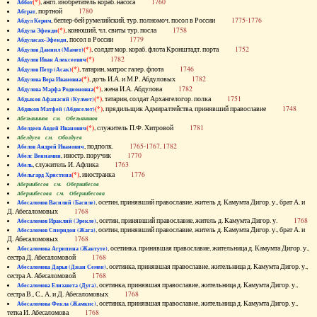
(*)
, англ. изобретатель кораб. насоса
1760
Аббот
, портной
1780
Абграт
, беглер-бей румелийский, тур. полномоч. посол в России
1775-1776
Абдул Керим
(*)
, конюший, чл. свиты тур. посла
1758
Абдула Эфенди
, посол в России
1779
Абдуласах-Эфенди
(*)
, солдат мор. кораб. флота Кронштадт. порта
1752
Абдулов Даниил (Мамет)
(*)
1782
Абдулов Иван Алексеевич
(*)
, татарин, матрос галер. флота
1746
Абдулов Петр (Асак)
(*)
, дочь И.А. и М.Р. Абдуловых
1782
Абдулова Вера Ивановна
(*)
, жена И.А. Абдулова
1782
Абдулова Марфа Родионовна
(*)
, татарин, солдат Архангелогор. полка
1751
Абдыков Афанасий (Кулмет)
(*)
, прядильщик Адмиралтейства, принявший православие
1748
Абдяков Матфей (Абдяселет)
Абезьянинов см. Обезьянинов
(*)
, служитель П.Ф. Хитровой
1781
Абелдеев Авдей Иванович
Абелдуев см. Оболдуев
, подполк.
1765-1767, 1782
Абелов Андрей Иванович
, иностр. поручик
1770
Абелс Вениамин
, служитель И. Афлика
1763
Абель
(*)
, иностранка
1776
Абельгард Христина
Абернибесов см. Обернибесов
Абернибесова см. Обернибесова
, осетин, принявший православие, житель д. Камумта Дигор. у., брат А. и
Абесаломов Василий (Басиле)
Д. Абесаломовых
1768
, осетин, принявший православие, житель д. Камумта Дигор. у.
1768
Абесаломов Ираклий (Эрекле)
, осетин, принявший православие, житель д. Камумта Дигор. у., брат А. и
Абесаломов Спиридон (Жага)
Д. Абесаломовых
1768
, осетинка, принявшая православие, жительница д. Камумта Дигор. у.,
Абесаломова Агрипина (Жантуте)
сестра Д. Абесаломовой
1768
, осетинка, принявшая православие, жительница д. Камумта Дигор. у.,
Абесаломова Дарья (Джан Семен)
сестра А. Абесаломовой
1768
, осетинка, принявшая православие, жительница д. Камумта Дигор. у.,
Абесаломова Елизавета (Дуга)
сестра В., С., А. и Д. Абесаломовых
1768
, осетинка, принявшая православие, жительница д. Камумта Дигор. у.,
Абесаломова Фекла (Жамкис)
тетка И. Абесаломова
1768