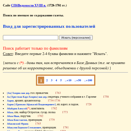
Сайт
СПбВедомости XVIII в.
(1728-1781 гг.)
Поиск по именам по содержанию газеты.
Вход для зарегистрированных пользователей
Поиск работает только по фамилиям
Совет
: Введите первые 2-4 буквы фамилии и нажмите "Искать".
{
записи с
(*)
- даны так, как встречаются в Базе Данных (т.е. не принято
решение об их корректировке, объединении с другой персоной)
}
1
2
3
4
5
..+10
..+50
..+100
, гол. приказчик
1763
[Аа] Хенрик ван дер
, секретарь ученого собрания в г. Гарлеме
1758
Аа [Христиан Карл Хенрик] ван дер
, архиеп. архангелогор.
1734-1736
Аарон
, еп. карел. и ладож.
1728
Аарон [(Еропкин Афанасий Владимирович)]
(*)
, констапель
1782
Абабуров Алексей
, сек.-майор Острогож. гусар. полка
1773
Абаза
, поручик
1782
Абаза Иван
, прапорщик
1779
Абаза Константин
1765
Абаковский Франц
, прапорщик
1781
Абакулов Евдоким Степанович