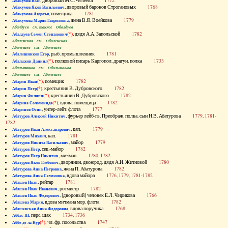
, дворовый М.С. Челеева
1772
Абакумов Влас
, дворовый баронов Строгановых
1768
Абакумов Яков Васильевич
, помещица
1781
Абакумова Авдотья
, жена В.Я. Воейкова
1779
Абакумова Мария Гавриловна
Абалдуев см. также Оболдуев
(*)
, дядя А.А. Запольской
1782
Абалдуев Семен Степанович
Абаленская см. Оболенская
Абалешев см. Аболешев
, рыб. промышленник
1781
Абалишников Егор
(*)
, полковой писарь Каргопол. драгун. полка
1733
Абалыхин Даниил
Абальянинов см. Обольянинов
Абаляшев см. Аболешев
(*)
, помещик
1782
Абарин Иван
(*)
, крестьянин В. Дубровского
1782
Абарин Петр
(*)
, крестьянин В. Дубровского
1782
Абарин Филипп
(*)
, вдова, помещица
1782
Абарина Соломонида
, унтер-лейт. флота
1777
Абаринов Осип
, фурьер лейб-гв. Преображ. полка, сын Н.В. Абатурова
1779, 1781-
Абатуров Алексей Никитич
1782
, кап.
1779
Абатуров Иван Александрович
, кап.
1781
Абатуров Михаил
, майор
1779
Абатуров Никита Васильевич
, сек.-майор
1782
Абатуров Петр
, мичман
1780, 1782
Абатуров Петр Никитич
, дворянин, двоюрод. дядя А.И. Житновой
1780
Абатуров Яков Глебович
, жена П. Абатурова
1782
Абатурова Анна Петровна
, вдова майора
1776, 1779, 1781-1782
Абатурова Анна Семеновна
, рейтар
1781
Абашев Иван
, ротмистр
1782
Абашев Иван Иванович
, [дворовый] человек Е.Л. Чирикова
1766
Абашев Иван Федорович
, вдова мичмана мор. флота
1782
Абашева Мария
, вдова поручика
1768
Абашевская Анна Федоровна
, перс. шах
1734, 1736
Аббас III
(*)
, чл. фр. посольства
1747
Аббе де ла Кур