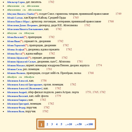
, дат. писатель
1782
Абильгор Серен
Абисаломов см. Абесаломов
Абисаломова см. Абесаломова
(*)
, солдат Смол. гарнизона, татарин, принявший православие
1749
Абкузин Никита (Танба)
, хан Киргиз-Кайсац. Средней Орды
1765
Аблай-Салтан
, артиллер. погонщик, лютеранин, принявший православие
1768
Аблеев Павел (Юрас)
, двоюрод. дядя Н.Е. Аблесимова
1782
Аблесимов Денис Петрович
, кап.
1782
Аблесимов Никита Емельянович
Аблеухов см. Облеухов
(*)
, прапорщик
1782
Аблов Василий
(*)
, сержант гв., дворянин
1782
Аблов Иван
(*)
, прапорщик, дворянин
1782
Аблов Терентий
(*)
, дворянка, вдова сержанта
1782
Аблова Агафья
(*)
, вдова майора
1782
Аблова Васса
(*)
, сержант, дворянин
1782
Аблязов Афанасий
, дворянин, сын С. Аблязова
1781
Аблязов Афанасий Силыч
, корнет, командир эскадрона Пензен. дворян. корпуса
1774
Аблязов Михаил
, ряз. помещик
1781
Аблязов Сила
, прапорщик, солдат лейб-гв. Преображ. полка
1768
Аблязов Филипп
Аболдуев см. Оболдуев
, кап.
1758
Аболешев Алексей
, орлов. помещик
1782
Аболешев Алексей Григорьевич
, кап.
1782
Аболешев Алексей [Яковлевич]
, обер-фискал подполк. ранга Астрах. порта
1751, 1765, 1782
Аболешев Андрей
, кап.-лейт. флота
1779
Аболешев Василий
, кап.
1782
Аболешев Гавриил
, помещик
1782
Аболешев Григорий
, поручик
1782
Аболешев Федор
, поручик
1782
Аболешев Яков
1
2
3
4
5
..+10
..+50
..+100