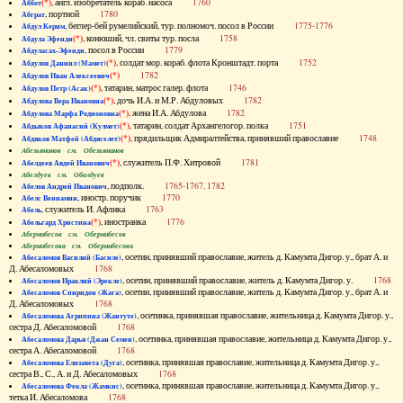
(*)
, англ. изобретатель кораб. насоса
1760
Аббот
, портной
1780
Абграт
, беглер-бей румелийский, тур. полномоч. посол в России
1775-1776
Абдул Керим
(*)
, конюший, чл. свиты тур. посла
1758
Абдула Эфенди
, посол в России
1779
Абдуласах-Эфенди
(*)
, солдат мор. кораб. флота Кронштадт. порта
1752
Абдулов Даниил (Мамет)
(*)
1782
Абдулов Иван Алексеевич
(*)
, татарин, матрос галер. флота
1746
Абдулов Петр (Асак)
(*)
, дочь И.А. и М.Р. Абдуловых
1782
Абдулова Вера Ивановна
(*)
, жена И.А. Абдулова
1782
Абдулова Марфа Родионовна
(*)
, татарин, солдат Архангелогор. полка
1751
Абдыков Афанасий (Кулмет)
(*)
, прядильщик Адмиралтейства, принявший православие
1748
Абдяков Матфей (Абдяселет)
Абезьянинов см. Обезьянинов
(*)
, служитель П.Ф. Хитровой
1781
Абелдеев Авдей Иванович
Абелдуев см. Оболдуев
, подполк.
1765-1767, 1782
Абелов Андрей Иванович
, иностр. поручик
1770
Абелс Вениамин
, служитель И. Афлика
1763
Абель
(*)
, иностранка
1776
Абельгард Христина
Абернибесов см. Обернибесов
Абернибесова см. Обернибесова
, осетин, принявший православие, житель д. Камумта Дигор. у., брат А. и
Абесаломов Василий (Басиле)
Д. Абесаломовых
1768
, осетин, принявший православие, житель д. Камумта Дигор. у.
1768
Абесаломов Ираклий (Эрекле)
, осетин, принявший православие, житель д. Камумта Дигор. у., брат А. и
Абесаломов Спиридон (Жага)
Д. Абесаломовых
1768
, осетинка, принявшая православие, жительница д. Камумта Дигор. у.,
Абесаломова Агрипина (Жантуте)
сестра Д. Абесаломовой
1768
, осетинка, принявшая православие, жительница д. Камумта Дигор. у.,
Абесаломова Дарья (Джан Семен)
сестра А. Абесаломовой
1768
, осетинка, принявшая православие, жительница д. Камумта Дигор. у.,
Абесаломова Елизавета (Дуга)
сестра В., С., А. и Д. Абесаломовых
1768
, осетинка, принявшая православие, жительница д. Камумта Дигор. у.,
Абесаломова Фекла (Жамкис)
тетка И. Абесаломова
1768