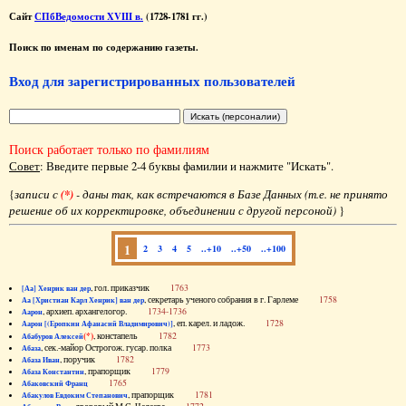
Сайт
СПбВедомости XVIII в.
(1728-1781 гг.)
Поиск по именам по содержанию газеты.
Вход для зарегистрированных пользователей
Поиск работает только по фамилиям
Совет
: Введите первые 2-4 буквы фамилии и нажмите "Искать".
{
записи с
(*)
- даны так, как встречаются в Базе Данных (т.е. не принято
решение об их корректировке, объединении с другой персоной)
}
1
2
3
4
5
..+10
..+50
..+100
, гол. приказчик
1763
[Аа] Хенрик ван дер
, секретарь ученого собрания в г. Гарлеме
1758
Аа [Христиан Карл Хенрик] ван дер
, архиеп. архангелогор.
1734-1736
Аарон
, еп. карел. и ладож.
1728
Аарон [(Еропкин Афанасий Владимирович)]
(*)
, констапель
1782
Абабуров Алексей
, сек.-майор Острогож. гусар. полка
1773
Абаза
, поручик
1782
Абаза Иван
, прапорщик
1779
Абаза Константин
1765
Абаковский Франц
, прапорщик
1781
Абакулов Евдоким Степанович