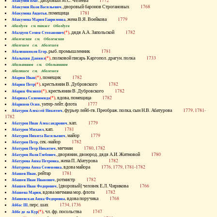
, дворовый М.С. Челеева
1772
Абакумов Влас
, дворовый баронов Строгановых
1768
Абакумов Яков Васильевич
, помещица
1781
Абакумова Авдотья
, жена В.Я. Воейкова
1779
Абакумова Мария Гавриловна
Абалдуев см. также Оболдуев
(*)
, дядя А.А. Запольской
1782
Абалдуев Семен Степанович
Абаленская см. Оболенская
Абалешев см. Аболешев
, рыб. промышленник
1781
Абалишников Егор
(*)
, полковой писарь Каргопол. драгун. полка
1733
Абалыхин Даниил
Абальянинов см. Обольянинов
Абаляшев см. Аболешев
(*)
, помещик
1782
Абарин Иван
(*)
, крестьянин В. Дубровского
1782
Абарин Петр
(*)
, крестьянин В. Дубровского
1782
Абарин Филипп
(*)
, вдова, помещица
1782
Абарина Соломонида
, унтер-лейт. флота
1777
Абаринов Осип
, фурьер лейб-гв. Преображ. полка, сын Н.В. Абатурова
1779, 1781-
Абатуров Алексей Никитич
1782
, кап.
1779
Абатуров Иван Александрович
, кап.
1781
Абатуров Михаил
, майор
1779
Абатуров Никита Васильевич
, сек.-майор
1782
Абатуров Петр
, мичман
1780, 1782
Абатуров Петр Никитич
, дворянин, двоюрод. дядя А.И. Житновой
1780
Абатуров Яков Глебович
, жена П. Абатурова
1782
Абатурова Анна Петровна
, вдова майора
1776, 1779, 1781-1782
Абатурова Анна Семеновна
, рейтар
1781
Абашев Иван
, ротмистр
1782
Абашев Иван Иванович
, [дворовый] человек Е.Л. Чирикова
1766
Абашев Иван Федорович
, вдова мичмана мор. флота
1782
Абашева Мария
, вдова поручика
1768
Абашевская Анна Федоровна
, перс. шах
1734, 1736
Аббас III
(*)
, чл. фр. посольства
1747
Аббе де ла Кур