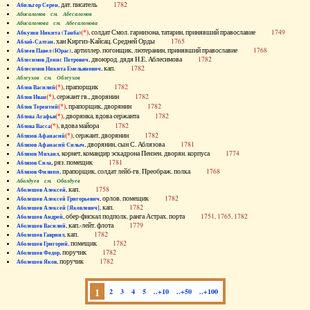
, дат. писатель
1782
Абильгор Серен
Абисаломов см. Абесаломов
Абисаломова см. Абесаломова
(*)
, солдат Смол. гарнизона, татарин, принявший православие
1749
Абкузин Никита (Танба)
, хан Киргиз-Кайсац. Средней Орды
1765
Аблай-Салтан
, артиллер. погонщик, лютеранин, принявший православие
1768
Аблеев Павел (Юрас)
, двоюрод. дядя Н.Е. Аблесимова
1782
Аблесимов Денис Петрович
, кап.
1782
Аблесимов Никита Емельянович
Аблеухов см. Облеухов
(*)
, прапорщик
1782
Аблов Василий
(*)
, сержант гв., дворянин
1782
Аблов Иван
(*)
, прапорщик, дворянин
1782
Аблов Терентий
(*)
, дворянка, вдова сержанта
1782
Аблова Агафья
(*)
, вдова майора
1782
Аблова Васса
(*)
, сержант, дворянин
1782
Аблязов Афанасий
, дворянин, сын С. Аблязова
1781
Аблязов Афанасий Силыч
, корнет, командир эскадрона Пензен. дворян. корпуса
1774
Аблязов Михаил
, ряз. помещик
1781
Аблязов Сила
, прапорщик, солдат лейб-гв. Преображ. полка
1768
Аблязов Филипп
Аболдуев см. Оболдуев
, кап.
1758
Аболешев Алексей
, орлов. помещик
1782
Аболешев Алексей Григорьевич
, кап.
1782
Аболешев Алексей [Яковлевич]
, обер-фискал подполк. ранга Астрах. порта
1751, 1765, 1782
Аболешев Андрей
, кап.-лейт. флота
1779
Аболешев Василий
, кап.
1782
Аболешев Гавриил
, помещик
1782
Аболешев Григорий
, поручик
1782
Аболешев Федор
, поручик
1782
Аболешев Яков
1
2
3
4
5
..+10
..+50
..+100