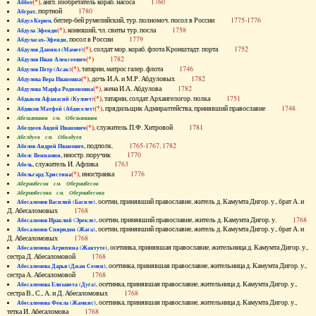
(*)
, англ. изобретатель кораб. насоса
1760
Аббот
, портной
1780
Абграт
, беглер-бей румелийский, тур. полномоч. посол в России
1775-1776
Абдул Керим
(*)
, конюший, чл. свиты тур. посла
1758
Абдула Эфенди
, посол в России
1779
Абдуласах-Эфенди
(*)
, солдат мор. кораб. флота Кронштадт. порта
1752
Абдулов Даниил (Мамет)
(*)
1782
Абдулов Иван Алексеевич
(*)
, татарин, матрос галер. флота
1746
Абдулов Петр (Асак)
(*)
, дочь И.А. и М.Р. Абдуловых
1782
Абдулова Вера Ивановна
(*)
, жена И.А. Абдулова
1782
Абдулова Марфа Родионовна
(*)
, татарин, солдат Архангелогор. полка
1751
Абдыков Афанасий (Кулмет)
(*)
, прядильщик Адмиралтейства, принявший православие
1748
Абдяков Матфей (Абдяселет)
Абезьянинов см. Обезьянинов
(*)
, служитель П.Ф. Хитровой
1781
Абелдеев Авдей Иванович
Абелдуев см. Оболдуев
, подполк.
1765-1767, 1782
Абелов Андрей Иванович
, иностр. поручик
1770
Абелс Вениамин
, служитель И. Афлика
1763
Абель
(*)
, иностранка
1776
Абельгард Христина
Абернибесов см. Обернибесов
Абернибесова см. Обернибесова
, осетин, принявший православие, житель д. Камумта Дигор. у., брат А. и
Абесаломов Василий (Басиле)
Д. Абесаломовых
1768
, осетин, принявший православие, житель д. Камумта Дигор. у.
1768
Абесаломов Ираклий (Эрекле)
, осетин, принявший православие, житель д. Камумта Дигор. у., брат А. и
Абесаломов Спиридон (Жага)
Д. Абесаломовых
1768
, осетинка, принявшая православие, жительница д. Камумта Дигор. у.,
Абесаломова Агрипина (Жантуте)
сестра Д. Абесаломовой
1768
, осетинка, принявшая православие, жительница д. Камумта Дигор. у.,
Абесаломова Дарья (Джан Семен)
сестра А. Абесаломовой
1768
, осетинка, принявшая православие, жительница д. Камумта Дигор. у.,
Абесаломова Елизавета (Дуга)
сестра В., С., А. и Д. Абесаломовых
1768
, осетинка, принявшая православие, жительница д. Камумта Дигор. у.,
Абесаломова Фекла (Жамкис)
тетка И. Абесаломова
1768