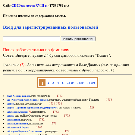
Сайт
СПбВедомости XVIII в.
(1728-1781 гг.)
Поиск по именам по содержанию газеты.
Вход для зарегистрированных пользователей
Поиск работает только по фамилиям
Совет
: Введите первые 2-4 буквы фамилии и нажмите "Искать".
{
записи с
(*)
- даны так, как встречаются в Базе Данных (т.е. не принято
решение об их корректировке, объединении с другой персоной)
}
1
2
3
4
5
..+10
..+50
..+100
, гол. приказчик
1763
[Аа] Хенрик ван дер
, секретарь ученого собрания в г. Гарлеме
1758
Аа [Христиан Карл Хенрик] ван дер
, архиеп. архангелогор.
1734-1736
Аарон
, еп. карел. и ладож.
1728
Аарон [(Еропкин Афанасий Владимирович)]
(*)
, констапель
1782
Абабуров Алексей
, сек.-майор Острогож. гусар. полка
1773
Абаза
, поручик
1782
Абаза Иван
, прапорщик
1779
Абаза Константин
1765
Абаковский Франц
, прапорщик
1781
Абакулов Евдоким Степанович