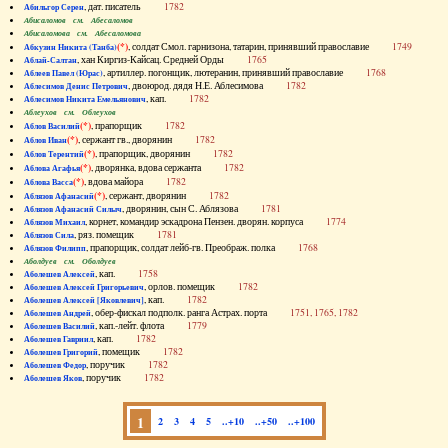
, дат. писатель
1782
Абильгор Серен
Абисаломов см. Абесаломов
Абисаломова см. Абесаломова
(*)
, солдат Смол. гарнизона, татарин, принявший православие
1749
Абкузин Никита (Танба)
, хан Киргиз-Кайсац. Средней Орды
1765
Аблай-Салтан
, артиллер. погонщик, лютеранин, принявший православие
1768
Аблеев Павел (Юрас)
, двоюрод. дядя Н.Е. Аблесимова
1782
Аблесимов Денис Петрович
, кап.
1782
Аблесимов Никита Емельянович
Аблеухов см. Облеухов
(*)
, прапорщик
1782
Аблов Василий
(*)
, сержант гв., дворянин
1782
Аблов Иван
(*)
, прапорщик, дворянин
1782
Аблов Терентий
(*)
, дворянка, вдова сержанта
1782
Аблова Агафья
(*)
, вдова майора
1782
Аблова Васса
(*)
, сержант, дворянин
1782
Аблязов Афанасий
, дворянин, сын С. Аблязова
1781
Аблязов Афанасий Силыч
, корнет, командир эскадрона Пензен. дворян. корпуса
1774
Аблязов Михаил
, ряз. помещик
1781
Аблязов Сила
, прапорщик, солдат лейб-гв. Преображ. полка
1768
Аблязов Филипп
Аболдуев см. Оболдуев
, кап.
1758
Аболешев Алексей
, орлов. помещик
1782
Аболешев Алексей Григорьевич
, кап.
1782
Аболешев Алексей [Яковлевич]
, обер-фискал подполк. ранга Астрах. порта
1751, 1765, 1782
Аболешев Андрей
, кап.-лейт. флота
1779
Аболешев Василий
, кап.
1782
Аболешев Гавриил
, помещик
1782
Аболешев Григорий
, поручик
1782
Аболешев Федор
, поручик
1782
Аболешев Яков
1
2
3
4
5
..+10
..+50
..+100