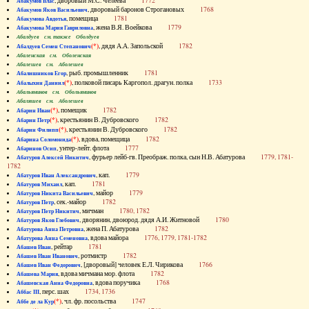
, дворовый М.С. Челеева
1772
Абакумов Влас
, дворовый баронов Строгановых
1768
Абакумов Яков Васильевич
, помещица
1781
Абакумова Авдотья
, жена В.Я. Воейкова
1779
Абакумова Мария Гавриловна
Абалдуев см. также Оболдуев
(*)
, дядя А.А. Запольской
1782
Абалдуев Семен Степанович
Абаленская см. Оболенская
Абалешев см. Аболешев
, рыб. промышленник
1781
Абалишников Егор
(*)
, полковой писарь Каргопол. драгун. полка
1733
Абалыхин Даниил
Абальянинов см. Обольянинов
Абаляшев см. Аболешев
(*)
, помещик
1782
Абарин Иван
(*)
, крестьянин В. Дубровского
1782
Абарин Петр
(*)
, крестьянин В. Дубровского
1782
Абарин Филипп
(*)
, вдова, помещица
1782
Абарина Соломонида
, унтер-лейт. флота
1777
Абаринов Осип
, фурьер лейб-гв. Преображ. полка, сын Н.В. Абатурова
1779, 1781-
Абатуров Алексей Никитич
1782
, кап.
1779
Абатуров Иван Александрович
, кап.
1781
Абатуров Михаил
, майор
1779
Абатуров Никита Васильевич
, сек.-майор
1782
Абатуров Петр
, мичман
1780, 1782
Абатуров Петр Никитич
, дворянин, двоюрод. дядя А.И. Житновой
1780
Абатуров Яков Глебович
, жена П. Абатурова
1782
Абатурова Анна Петровна
, вдова майора
1776, 1779, 1781-1782
Абатурова Анна Семеновна
, рейтар
1781
Абашев Иван
, ротмистр
1782
Абашев Иван Иванович
, [дворовый] человек Е.Л. Чирикова
1766
Абашев Иван Федорович
, вдова мичмана мор. флота
1782
Абашева Мария
, вдова поручика
1768
Абашевская Анна Федоровна
, перс. шах
1734, 1736
Аббас III
(*)
, чл. фр. посольства
1747
Аббе де ла Кур