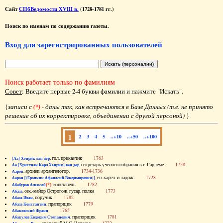
Сайт
СПбВедомости XVIII в.
(1728-1781 гг.)
Поиск по именам по содержанию газеты.
Вход для зарегистрированных пользователей
Поиск работает только по фамилиям
Совет
: Введите первые 2-4 буквы фамилии и нажмите "Искать".
{
записи с
(*)
- даны так, как встречаются в Базе Данных (т.е. не принято
решение об их корректировке, объединении с другой персоной)
}
1
2
3
4
5
..+10
..+50
..+100
, гол. приказчик
1763
[Аа] Хенрик ван дер
, секретарь ученого собрания в г. Гарлеме
1758
Аа [Христиан Карл Хенрик] ван дер
, архиеп. архангелогор.
1734-1736
Аарон
, еп. карел. и ладож.
1728
Аарон [(Еропкин Афанасий Владимирович)]
(*)
, констапель
1782
Абабуров Алексей
, сек.-майор Острогож. гусар. полка
1773
Абаза
, поручик
1782
Абаза Иван
, прапорщик
1779
Абаза Константин
1765
Абаковский Франц
, прапорщик
1781
Абакулов Евдоким Степанович