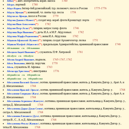
(*)
, англ. изобретатель кораб. насоса
1760
Аббот
, портной
1780
Абграт
, беглер-бей румелийский, тур. полномоч. посол в России
1775-1776
Абдул Керим
(*)
, конюший, чл. свиты тур. посла
1758
Абдула Эфенди
, посол в России
1779
Абдуласах-Эфенди
(*)
, солдат мор. кораб. флота Кронштадт. порта
1752
Абдулов Даниил (Мамет)
(*)
1782
Абдулов Иван Алексеевич
(*)
, татарин, матрос галер. флота
1746
Абдулов Петр (Асак)
(*)
, дочь И.А. и М.Р. Абдуловых
1782
Абдулова Вера Ивановна
(*)
, жена И.А. Абдулова
1782
Абдулова Марфа Родионовна
(*)
, татарин, солдат Архангелогор. полка
1751
Абдыков Афанасий (Кулмет)
(*)
, прядильщик Адмиралтейства, принявший православие
1748
Абдяков Матфей (Абдяселет)
Абезьянинов см. Обезьянинов
(*)
, служитель П.Ф. Хитровой
1781
Абелдеев Авдей Иванович
Абелдуев см. Оболдуев
, подполк.
1765-1767, 1782
Абелов Андрей Иванович
, иностр. поручик
1770
Абелс Вениамин
, служитель И. Афлика
1763
Абель
(*)
, иностранка
1776
Абельгард Христина
Абернибесов см. Обернибесов
Абернибесова см. Обернибесова
, осетин, принявший православие, житель д. Камумта Дигор. у., брат А. и
Абесаломов Василий (Басиле)
Д. Абесаломовых
1768
, осетин, принявший православие, житель д. Камумта Дигор. у.
1768
Абесаломов Ираклий (Эрекле)
, осетин, принявший православие, житель д. Камумта Дигор. у., брат А. и
Абесаломов Спиридон (Жага)
Д. Абесаломовых
1768
, осетинка, принявшая православие, жительница д. Камумта Дигор. у.,
Абесаломова Агрипина (Жантуте)
сестра Д. Абесаломовой
1768
, осетинка, принявшая православие, жительница д. Камумта Дигор. у.,
Абесаломова Дарья (Джан Семен)
сестра А. Абесаломовой
1768
, осетинка, принявшая православие, жительница д. Камумта Дигор. у.,
Абесаломова Елизавета (Дуга)
сестра В., С., А. и Д. Абесаломовых
1768
, осетинка, принявшая православие, жительница д. Камумта Дигор. у.,
Абесаломова Фекла (Жамкис)
тетка И. Абесаломова
1768