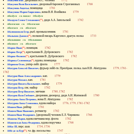
, дворовый М.С. Челеева
1772
Абакумов Влас
, дворовый баронов Строгановых
1768
Абакумов Яков Васильевич
, помещица
1781
Абакумова Авдотья
, жена В.Я. Воейкова
1779
Абакумова Мария Гавриловна
Абалдуев см. также Оболдуев
(*)
, дядя А.А. Запольской
1782
Абалдуев Семен Степанович
Абаленская см. Оболенская
Абалешев см. Аболешев
, рыб. промышленник
1781
Абалишников Егор
(*)
, полковой писарь Каргопол. драгун. полка
1733
Абалыхин Даниил
Абальянинов см. Обольянинов
Абаляшев см. Аболешев
(*)
, помещик
1782
Абарин Иван
(*)
, крестьянин В. Дубровского
1782
Абарин Петр
(*)
, крестьянин В. Дубровского
1782
Абарин Филипп
(*)
, вдова, помещица
1782
Абарина Соломонида
, унтер-лейт. флота
1777
Абаринов Осип
, фурьер лейб-гв. Преображ. полка, сын Н.В. Абатурова
1779, 1781-
Абатуров Алексей Никитич
1782
, кап.
1779
Абатуров Иван Александрович
, кап.
1781
Абатуров Михаил
, майор
1779
Абатуров Никита Васильевич
, сек.-майор
1782
Абатуров Петр
, мичман
1780, 1782
Абатуров Петр Никитич
, дворянин, двоюрод. дядя А.И. Житновой
1780
Абатуров Яков Глебович
, жена П. Абатурова
1782
Абатурова Анна Петровна
, вдова майора
1776, 1779, 1781-1782
Абатурова Анна Семеновна
, рейтар
1781
Абашев Иван
, ротмистр
1782
Абашев Иван Иванович
, [дворовый] человек Е.Л. Чирикова
1766
Абашев Иван Федорович
, вдова мичмана мор. флота
1782
Абашева Мария
, вдова поручика
1768
Абашевская Анна Федоровна
, перс. шах
1734, 1736
Аббас III
(*)
, чл. фр. посольства
1747
Аббе де ла Кур