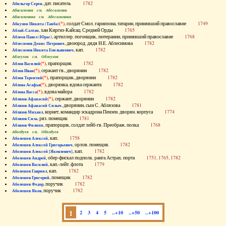
, дат. писатель
1782
Абильгор Серен
Абисаломов см. Абесаломов
Абисаломова см. Абесаломова
(*)
, солдат Смол. гарнизона, татарин, принявший православие
1749
Абкузин Никита (Танба)
, хан Киргиз-Кайсац. Средней Орды
1765
Аблай-Салтан
, артиллер. погонщик, лютеранин, принявший православие
1768
Аблеев Павел (Юрас)
, двоюрод. дядя Н.Е. Аблесимова
1782
Аблесимов Денис Петрович
, кап.
1782
Аблесимов Никита Емельянович
Аблеухов см. Облеухов
(*)
, прапорщик
1782
Аблов Василий
(*)
, сержант гв., дворянин
1782
Аблов Иван
(*)
, прапорщик, дворянин
1782
Аблов Терентий
(*)
, дворянка, вдова сержанта
1782
Аблова Агафья
(*)
, вдова майора
1782
Аблова Васса
(*)
, сержант, дворянин
1782
Аблязов Афанасий
, дворянин, сын С. Аблязова
1781
Аблязов Афанасий Силыч
, корнет, командир эскадрона Пензен. дворян. корпуса
1774
Аблязов Михаил
, ряз. помещик
1781
Аблязов Сила
, прапорщик, солдат лейб-гв. Преображ. полка
1768
Аблязов Филипп
Аболдуев см. Оболдуев
, кап.
1758
Аболешев Алексей
, орлов. помещик
1782
Аболешев Алексей Григорьевич
, кап.
1782
Аболешев Алексей [Яковлевич]
, обер-фискал подполк. ранга Астрах. порта
1751, 1765, 1782
Аболешев Андрей
, кап.-лейт. флота
1779
Аболешев Василий
, кап.
1782
Аболешев Гавриил
, помещик
1782
Аболешев Григорий
, поручик
1782
Аболешев Федор
, поручик
1782
Аболешев Яков
1
2
3
4
5
..+10
..+50
..+100