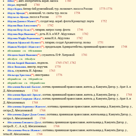
(*)
, англ. изобретатель кораб. насоса
1760
Аббот
, портной
1780
Абграт
, беглер-бей румелийский, тур. полномоч. посол в России
1775-1776
Абдул Керим
(*)
, конюший, чл. свиты тур. посла
1758
Абдула Эфенди
, посол в России
1779
Абдуласах-Эфенди
(*)
, солдат мор. кораб. флота Кронштадт. порта
1752
Абдулов Даниил (Мамет)
(*)
1782
Абдулов Иван Алексеевич
(*)
, татарин, матрос галер. флота
1746
Абдулов Петр (Асак)
(*)
, дочь И.А. и М.Р. Абдуловых
1782
Абдулова Вера Ивановна
(*)
, жена И.А. Абдулова
1782
Абдулова Марфа Родионовна
(*)
, татарин, солдат Архангелогор. полка
1751
Абдыков Афанасий (Кулмет)
(*)
, прядильщик Адмиралтейства, принявший православие
1748
Абдяков Матфей (Абдяселет)
Абезьянинов см. Обезьянинов
(*)
, служитель П.Ф. Хитровой
1781
Абелдеев Авдей Иванович
Абелдуев см. Оболдуев
, подполк.
1765-1767, 1782
Абелов Андрей Иванович
, иностр. поручик
1770
Абелс Вениамин
, служитель И. Афлика
1763
Абель
(*)
, иностранка
1776
Абельгард Христина
Абернибесов см. Обернибесов
Абернибесова см. Обернибесова
, осетин, принявший православие, житель д. Камумта Дигор. у., брат А. и
Абесаломов Василий (Басиле)
Д. Абесаломовых
1768
, осетин, принявший православие, житель д. Камумта Дигор. у.
1768
Абесаломов Ираклий (Эрекле)
, осетин, принявший православие, житель д. Камумта Дигор. у., брат А. и
Абесаломов Спиридон (Жага)
Д. Абесаломовых
1768
, осетинка, принявшая православие, жительница д. Камумта Дигор. у.,
Абесаломова Агрипина (Жантуте)
сестра Д. Абесаломовой
1768
, осетинка, принявшая православие, жительница д. Камумта Дигор. у.,
Абесаломова Дарья (Джан Семен)
сестра А. Абесаломовой
1768
, осетинка, принявшая православие, жительница д. Камумта Дигор. у.,
Абесаломова Елизавета (Дуга)
сестра В., С., А. и Д. Абесаломовых
1768
, осетинка, принявшая православие, жительница д. Камумта Дигор. у.,
Абесаломова Фекла (Жамкис)
тетка И. Абесаломова
1768