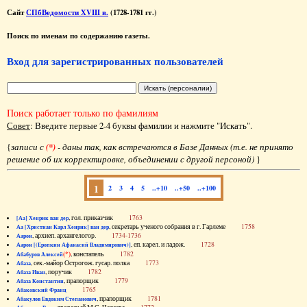
Сайт
СПбВедомости XVIII в.
(1728-1781 гг.)
Поиск по именам по содержанию газеты.
Вход для зарегистрированных пользователей
Поиск работает только по фамилиям
Совет
: Введите первые 2-4 буквы фамилии и нажмите "Искать".
{
записи с
(*)
- даны так, как встречаются в Базе Данных (т.е. не принято
решение об их корректировке, объединении с другой персоной)
}
1
2
3
4
5
..+10
..+50
..+100
, гол. приказчик
1763
[Аа] Хенрик ван дер
, секретарь ученого собрания в г. Гарлеме
1758
Аа [Христиан Карл Хенрик] ван дер
, архиеп. архангелогор.
1734-1736
Аарон
, еп. карел. и ладож.
1728
Аарон [(Еропкин Афанасий Владимирович)]
(*)
, констапель
1782
Абабуров Алексей
, сек.-майор Острогож. гусар. полка
1773
Абаза
, поручик
1782
Абаза Иван
, прапорщик
1779
Абаза Константин
1765
Абаковский Франц
, прапорщик
1781
Абакулов Евдоким Степанович