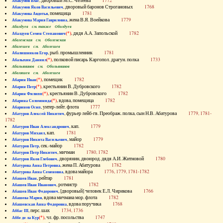
, дворовый М.С. Челеева
1772
Абакумов Влас
, дворовый баронов Строгановых
1768
Абакумов Яков Васильевич
, помещица
1781
Абакумова Авдотья
, жена В.Я. Воейкова
1779
Абакумова Мария Гавриловна
Абалдуев см. также Оболдуев
(*)
, дядя А.А. Запольской
1782
Абалдуев Семен Степанович
Абаленская см. Оболенская
Абалешев см. Аболешев
, рыб. промышленник
1781
Абалишников Егор
(*)
, полковой писарь Каргопол. драгун. полка
1733
Абалыхин Даниил
Абальянинов см. Обольянинов
Абаляшев см. Аболешев
(*)
, помещик
1782
Абарин Иван
(*)
, крестьянин В. Дубровского
1782
Абарин Петр
(*)
, крестьянин В. Дубровского
1782
Абарин Филипп
(*)
, вдова, помещица
1782
Абарина Соломонида
, унтер-лейт. флота
1777
Абаринов Осип
, фурьер лейб-гв. Преображ. полка, сын Н.В. Абатурова
1779, 1781-
Абатуров Алексей Никитич
1782
, кап.
1779
Абатуров Иван Александрович
, кап.
1781
Абатуров Михаил
, майор
1779
Абатуров Никита Васильевич
, сек.-майор
1782
Абатуров Петр
, мичман
1780, 1782
Абатуров Петр Никитич
, дворянин, двоюрод. дядя А.И. Житновой
1780
Абатуров Яков Глебович
, жена П. Абатурова
1782
Абатурова Анна Петровна
, вдова майора
1776, 1779, 1781-1782
Абатурова Анна Семеновна
, рейтар
1781
Абашев Иван
, ротмистр
1782
Абашев Иван Иванович
, [дворовый] человек Е.Л. Чирикова
1766
Абашев Иван Федорович
, вдова мичмана мор. флота
1782
Абашева Мария
, вдова поручика
1768
Абашевская Анна Федоровна
, перс. шах
1734, 1736
Аббас III
(*)
, чл. фр. посольства
1747
Аббе де ла Кур