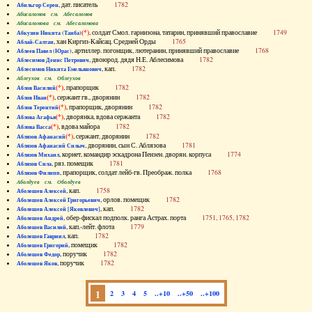
, дат. писатель
1782
Абильгор Серен
Абисаломов см. Абесаломов
Абисаломова см. Абесаломова
(*)
, солдат Смол. гарнизона, татарин, принявший православие
1749
Абкузин Никита (Танба)
, хан Киргиз-Кайсац. Средней Орды
1765
Аблай-Салтан
, артиллер. погонщик, лютеранин, принявший православие
1768
Аблеев Павел (Юрас)
, двоюрод. дядя Н.Е. Аблесимова
1782
Аблесимов Денис Петрович
, кап.
1782
Аблесимов Никита Емельянович
Аблеухов см. Облеухов
(*)
, прапорщик
1782
Аблов Василий
(*)
, сержант гв., дворянин
1782
Аблов Иван
(*)
, прапорщик, дворянин
1782
Аблов Терентий
(*)
, дворянка, вдова сержанта
1782
Аблова Агафья
(*)
, вдова майора
1782
Аблова Васса
(*)
, сержант, дворянин
1782
Аблязов Афанасий
, дворянин, сын С. Аблязова
1781
Аблязов Афанасий Силыч
, корнет, командир эскадрона Пензен. дворян. корпуса
1774
Аблязов Михаил
, ряз. помещик
1781
Аблязов Сила
, прапорщик, солдат лейб-гв. Преображ. полка
1768
Аблязов Филипп
Аболдуев см. Оболдуев
, кап.
1758
Аболешев Алексей
, орлов. помещик
1782
Аболешев Алексей Григорьевич
, кап.
1782
Аболешев Алексей [Яковлевич]
, обер-фискал подполк. ранга Астрах. порта
1751, 1765, 1782
Аболешев Андрей
, кап.-лейт. флота
1779
Аболешев Василий
, кап.
1782
Аболешев Гавриил
, помещик
1782
Аболешев Григорий
, поручик
1782
Аболешев Федор
, поручик
1782
Аболешев Яков
1
2
3
4
5
..+10
..+50
..+100