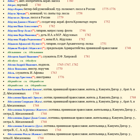
(*)
, англ. изобретатель кораб. насоса
1760
Аббот
, портной
1780
Абграт
, беглер-бей румелийский, тур. полномоч. посол в России
1775-1776
Абдул Керим
(*)
, конюший, чл. свиты тур. посла
1758
Абдула Эфенди
, посол в России
1779
Абдуласах-Эфенди
(*)
, солдат мор. кораб. флота Кронштадт. порта
1752
Абдулов Даниил (Мамет)
(*)
1782
Абдулов Иван Алексеевич
(*)
, татарин, матрос галер. флота
1746
Абдулов Петр (Асак)
(*)
, дочь И.А. и М.Р. Абдуловых
1782
Абдулова Вера Ивановна
(*)
, жена И.А. Абдулова
1782
Абдулова Марфа Родионовна
(*)
, татарин, солдат Архангелогор. полка
1751
Абдыков Афанасий (Кулмет)
(*)
, прядильщик Адмиралтейства, принявший православие
1748
Абдяков Матфей (Абдяселет)
Абезьянинов см. Обезьянинов
(*)
, служитель П.Ф. Хитровой
1781
Абелдеев Авдей Иванович
Абелдуев см. Оболдуев
, подполк.
1765-1767, 1782
Абелов Андрей Иванович
, иностр. поручик
1770
Абелс Вениамин
, служитель И. Афлика
1763
Абель
(*)
, иностранка
1776
Абельгард Христина
Абернибесов см. Обернибесов
Абернибесова см. Обернибесова
, осетин, принявший православие, житель д. Камумта Дигор. у., брат А. и
Абесаломов Василий (Басиле)
Д. Абесаломовых
1768
, осетин, принявший православие, житель д. Камумта Дигор. у.
1768
Абесаломов Ираклий (Эрекле)
, осетин, принявший православие, житель д. Камумта Дигор. у., брат А. и
Абесаломов Спиридон (Жага)
Д. Абесаломовых
1768
, осетинка, принявшая православие, жительница д. Камумта Дигор. у.,
Абесаломова Агрипина (Жантуте)
сестра Д. Абесаломовой
1768
, осетинка, принявшая православие, жительница д. Камумта Дигор. у.,
Абесаломова Дарья (Джан Семен)
сестра А. Абесаломовой
1768
, осетинка, принявшая православие, жительница д. Камумта Дигор. у.,
Абесаломова Елизавета (Дуга)
сестра В., С., А. и Д. Абесаломовых
1768
, осетинка, принявшая православие, жительница д. Камумта Дигор. у.,
Абесаломова Фекла (Жамкис)
тетка И. Абесаломова
1768