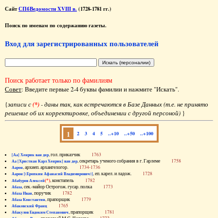
Сайт
СПбВедомости XVIII в.
(1728-1781 гг.)
Поиск по именам по содержанию газеты.
Вход для зарегистрированных пользователей
Поиск работает только по фамилиям
Совет
: Введите первые 2-4 буквы фамилии и нажмите "Искать".
{
записи с
(*)
- даны так, как встречаются в Базе Данных (т.е. не принято
решение об их корректировке, объединении с другой персоной)
}
1
2
3
4
5
..+10
..+50
..+100
, гол. приказчик
1763
[Аа] Хенрик ван дер
, секретарь ученого собрания в г. Гарлеме
1758
Аа [Христиан Карл Хенрик] ван дер
, архиеп. архангелогор.
1734-1736
Аарон
, еп. карел. и ладож.
1728
Аарон [(Еропкин Афанасий Владимирович)]
(*)
, констапель
1782
Абабуров Алексей
, сек.-майор Острогож. гусар. полка
1773
Абаза
, поручик
1782
Абаза Иван
, прапорщик
1779
Абаза Константин
1765
Абаковский Франц
, прапорщик
1781
Абакулов Евдоким Степанович