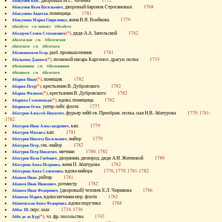
, дворовый М.С. Челеева
1772
Абакумов Влас
, дворовый баронов Строгановых
1768
Абакумов Яков Васильевич
, помещица
1781
Абакумова Авдотья
, жена В.Я. Воейкова
1779
Абакумова Мария Гавриловна
Абалдуев см. также Оболдуев
(*)
, дядя А.А. Запольской
1782
Абалдуев Семен Степанович
Абаленская см. Оболенская
Абалешев см. Аболешев
, рыб. промышленник
1781
Абалишников Егор
(*)
, полковой писарь Каргопол. драгун. полка
1733
Абалыхин Даниил
Абальянинов см. Обольянинов
Абаляшев см. Аболешев
(*)
, помещик
1782
Абарин Иван
(*)
, крестьянин В. Дубровского
1782
Абарин Петр
(*)
, крестьянин В. Дубровского
1782
Абарин Филипп
(*)
, вдова, помещица
1782
Абарина Соломонида
, унтер-лейт. флота
1777
Абаринов Осип
, фурьер лейб-гв. Преображ. полка, сын Н.В. Абатурова
1779, 1781-
Абатуров Алексей Никитич
1782
, кап.
1779
Абатуров Иван Александрович
, кап.
1781
Абатуров Михаил
, майор
1779
Абатуров Никита Васильевич
, сек.-майор
1782
Абатуров Петр
, мичман
1780, 1782
Абатуров Петр Никитич
, дворянин, двоюрод. дядя А.И. Житновой
1780
Абатуров Яков Глебович
, жена П. Абатурова
1782
Абатурова Анна Петровна
, вдова майора
1776, 1779, 1781-1782
Абатурова Анна Семеновна
, рейтар
1781
Абашев Иван
, ротмистр
1782
Абашев Иван Иванович
, [дворовый] человек Е.Л. Чирикова
1766
Абашев Иван Федорович
, вдова мичмана мор. флота
1782
Абашева Мария
, вдова поручика
1768
Абашевская Анна Федоровна
, перс. шах
1734, 1736
Аббас III
(*)
, чл. фр. посольства
1747
Аббе де ла Кур