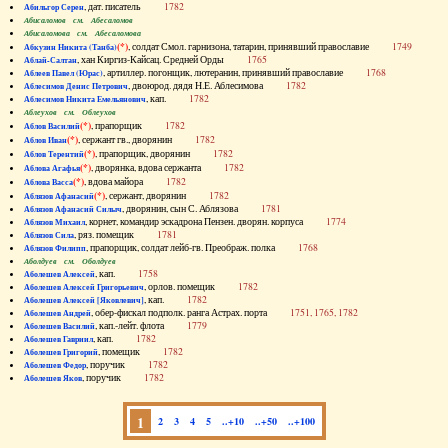
, дат. писатель
1782
Абильгор Серен
Абисаломов см. Абесаломов
Абисаломова см. Абесаломова
(*)
, солдат Смол. гарнизона, татарин, принявший православие
1749
Абкузин Никита (Танба)
, хан Киргиз-Кайсац. Средней Орды
1765
Аблай-Салтан
, артиллер. погонщик, лютеранин, принявший православие
1768
Аблеев Павел (Юрас)
, двоюрод. дядя Н.Е. Аблесимова
1782
Аблесимов Денис Петрович
, кап.
1782
Аблесимов Никита Емельянович
Аблеухов см. Облеухов
(*)
, прапорщик
1782
Аблов Василий
(*)
, сержант гв., дворянин
1782
Аблов Иван
(*)
, прапорщик, дворянин
1782
Аблов Терентий
(*)
, дворянка, вдова сержанта
1782
Аблова Агафья
(*)
, вдова майора
1782
Аблова Васса
(*)
, сержант, дворянин
1782
Аблязов Афанасий
, дворянин, сын С. Аблязова
1781
Аблязов Афанасий Силыч
, корнет, командир эскадрона Пензен. дворян. корпуса
1774
Аблязов Михаил
, ряз. помещик
1781
Аблязов Сила
, прапорщик, солдат лейб-гв. Преображ. полка
1768
Аблязов Филипп
Аболдуев см. Оболдуев
, кап.
1758
Аболешев Алексей
, орлов. помещик
1782
Аболешев Алексей Григорьевич
, кап.
1782
Аболешев Алексей [Яковлевич]
, обер-фискал подполк. ранга Астрах. порта
1751, 1765, 1782
Аболешев Андрей
, кап.-лейт. флота
1779
Аболешев Василий
, кап.
1782
Аболешев Гавриил
, помещик
1782
Аболешев Григорий
, поручик
1782
Аболешев Федор
, поручик
1782
Аболешев Яков
1
2
3
4
5
..+10
..+50
..+100