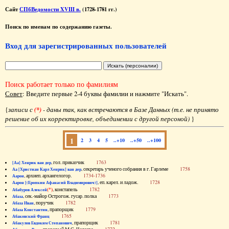
Сайт
СПбВедомости XVIII в.
(1728-1781 гг.)
Поиск по именам по содержанию газеты.
Вход для зарегистрированных пользователей
Поиск работает только по фамилиям
Совет
: Введите первые 2-4 буквы фамилии и нажмите "Искать".
{
записи с
(*)
- даны так, как встречаются в Базе Данных (т.е. не принято
решение об их корректировке, объединении с другой персоной)
}
1
2
3
4
5
..+10
..+50
..+100
, гол. приказчик
1763
[Аа] Хенрик ван дер
, секретарь ученого собрания в г. Гарлеме
1758
Аа [Христиан Карл Хенрик] ван дер
, архиеп. архангелогор.
1734-1736
Аарон
, еп. карел. и ладож.
1728
Аарон [(Еропкин Афанасий Владимирович)]
(*)
, констапель
1782
Абабуров Алексей
, сек.-майор Острогож. гусар. полка
1773
Абаза
, поручик
1782
Абаза Иван
, прапорщик
1779
Абаза Константин
1765
Абаковский Франц
, прапорщик
1781
Абакулов Евдоким Степанович