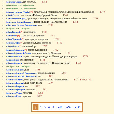
, дат. писатель
1782
Абильгор Серен
Абисаломов см. Абесаломов
Абисаломова см. Абесаломова
(*)
, солдат Смол. гарнизона, татарин, принявший православие
1749
Абкузин Никита (Танба)
, хан Киргиз-Кайсац. Средней Орды
1765
Аблай-Салтан
, артиллер. погонщик, лютеранин, принявший православие
1768
Аблеев Павел (Юрас)
, двоюрод. дядя Н.Е. Аблесимова
1782
Аблесимов Денис Петрович
, кап.
1782
Аблесимов Никита Емельянович
Аблеухов см. Облеухов
(*)
, прапорщик
1782
Аблов Василий
(*)
, сержант гв., дворянин
1782
Аблов Иван
(*)
, прапорщик, дворянин
1782
Аблов Терентий
(*)
, дворянка, вдова сержанта
1782
Аблова Агафья
(*)
, вдова майора
1782
Аблова Васса
(*)
, сержант, дворянин
1782
Аблязов Афанасий
, дворянин, сын С. Аблязова
1781
Аблязов Афанасий Силыч
, корнет, командир эскадрона Пензен. дворян. корпуса
1774
Аблязов Михаил
, ряз. помещик
1781
Аблязов Сила
, прапорщик, солдат лейб-гв. Преображ. полка
1768
Аблязов Филипп
Аболдуев см. Оболдуев
, кап.
1758
Аболешев Алексей
, орлов. помещик
1782
Аболешев Алексей Григорьевич
, кап.
1782
Аболешев Алексей [Яковлевич]
, обер-фискал подполк. ранга Астрах. порта
1751, 1765, 1782
Аболешев Андрей
, кап.-лейт. флота
1779
Аболешев Василий
, кап.
1782
Аболешев Гавриил
, помещик
1782
Аболешев Григорий
, поручик
1782
Аболешев Федор
, поручик
1782
Аболешев Яков
1
2
3
4
5
..+10
..+50
..+100