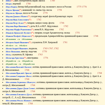
(*)
, англ. изобретатель кораб. насоса
1760
Аббот
, портной
1780
Абграт
, беглер-бей румелийский, тур. полномоч. посол в России
1775-1776
Абдул Керим
(*)
, конюший, чл. свиты тур. посла
1758
Абдула Эфенди
, посол в России
1779
Абдуласах-Эфенди
(*)
, солдат мор. кораб. флота Кронштадт. порта
1752
Абдулов Даниил (Мамет)
(*)
1782
Абдулов Иван Алексеевич
(*)
, татарин, матрос галер. флота
1746
Абдулов Петр (Асак)
(*)
, дочь И.А. и М.Р. Абдуловых
1782
Абдулова Вера Ивановна
(*)
, жена И.А. Абдулова
1782
Абдулова Марфа Родионовна
(*)
, татарин, солдат Архангелогор. полка
1751
Абдыков Афанасий (Кулмет)
(*)
, прядильщик Адмиралтейства, принявший православие
1748
Абдяков Матфей (Абдяселет)
Абезьянинов см. Обезьянинов
(*)
, служитель П.Ф. Хитровой
1781
Абелдеев Авдей Иванович
Абелдуев см. Оболдуев
, подполк.
1765-1767, 1782
Абелов Андрей Иванович
, иностр. поручик
1770
Абелс Вениамин
, служитель И. Афлика
1763
Абель
(*)
, иностранка
1776
Абельгард Христина
Абернибесов см. Обернибесов
Абернибесова см. Обернибесова
, осетин, принявший православие, житель д. Камумта Дигор. у., брат А. и
Абесаломов Василий (Басиле)
Д. Абесаломовых
1768
, осетин, принявший православие, житель д. Камумта Дигор. у.
1768
Абесаломов Ираклий (Эрекле)
, осетин, принявший православие, житель д. Камумта Дигор. у., брат А. и
Абесаломов Спиридон (Жага)
Д. Абесаломовых
1768
, осетинка, принявшая православие, жительница д. Камумта Дигор. у.,
Абесаломова Агрипина (Жантуте)
сестра Д. Абесаломовой
1768
, осетинка, принявшая православие, жительница д. Камумта Дигор. у.,
Абесаломова Дарья (Джан Семен)
сестра А. Абесаломовой
1768
, осетинка, принявшая православие, жительница д. Камумта Дигор. у.,
Абесаломова Елизавета (Дуга)
сестра В., С., А. и Д. Абесаломовых
1768
, осетинка, принявшая православие, жительница д. Камумта Дигор. у.,
Абесаломова Фекла (Жамкис)
тетка И. Абесаломова
1768