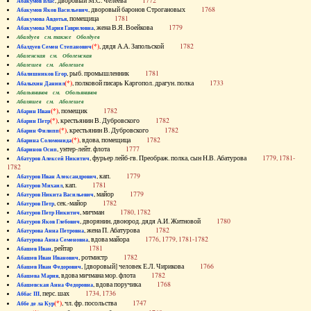
, дворовый М.С. Челеева
1772
Абакумов Влас
, дворовый баронов Строгановых
1768
Абакумов Яков Васильевич
, помещица
1781
Абакумова Авдотья
, жена В.Я. Воейкова
1779
Абакумова Мария Гавриловна
Абалдуев см. также Оболдуев
(*)
, дядя А.А. Запольской
1782
Абалдуев Семен Степанович
Абаленская см. Оболенская
Абалешев см. Аболешев
, рыб. промышленник
1781
Абалишников Егор
(*)
, полковой писарь Каргопол. драгун. полка
1733
Абалыхин Даниил
Абальянинов см. Обольянинов
Абаляшев см. Аболешев
(*)
, помещик
1782
Абарин Иван
(*)
, крестьянин В. Дубровского
1782
Абарин Петр
(*)
, крестьянин В. Дубровского
1782
Абарин Филипп
(*)
, вдова, помещица
1782
Абарина Соломонида
, унтер-лейт. флота
1777
Абаринов Осип
, фурьер лейб-гв. Преображ. полка, сын Н.В. Абатурова
1779, 1781-
Абатуров Алексей Никитич
1782
, кап.
1779
Абатуров Иван Александрович
, кап.
1781
Абатуров Михаил
, майор
1779
Абатуров Никита Васильевич
, сек.-майор
1782
Абатуров Петр
, мичман
1780, 1782
Абатуров Петр Никитич
, дворянин, двоюрод. дядя А.И. Житновой
1780
Абатуров Яков Глебович
, жена П. Абатурова
1782
Абатурова Анна Петровна
, вдова майора
1776, 1779, 1781-1782
Абатурова Анна Семеновна
, рейтар
1781
Абашев Иван
, ротмистр
1782
Абашев Иван Иванович
, [дворовый] человек Е.Л. Чирикова
1766
Абашев Иван Федорович
, вдова мичмана мор. флота
1782
Абашева Мария
, вдова поручика
1768
Абашевская Анна Федоровна
, перс. шах
1734, 1736
Аббас III
(*)
, чл. фр. посольства
1747
Аббе де ла Кур