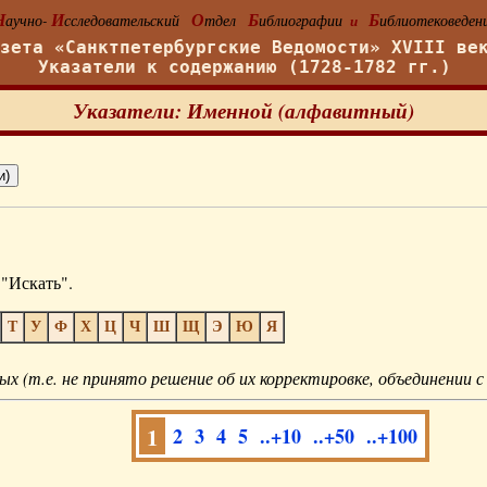
Н
И
О
Б
Б
аучно-
сследовательский
тдел
иблиографии
иблиотековеден
и
азета «Санктпетербургские Ведомости» XVIII ве
Указатели к содержанию (1728-1782 гг.)
Указатели: Именной (алфавитный)
"Искать".
Т
У
Ф
Х
Ц
Ч
Ш
Щ
Э
Ю
Я
ых (т.е. не принято решение об их корректировке, объединении с
1
2
3
4
5
..+10
..+50
..+100