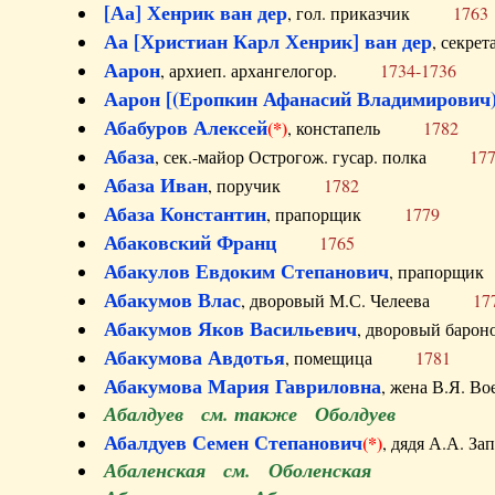
[Аа] Хенрик ван дер
, гол. приказчик
1763
Аа [Христиан Карл Хенрик] ван дер
, секре
Аарон
, архиеп. архангелогор.
1734-1736
Аарон [(Еропкин Афанасий Владимирович)
Абабуров Алексей
(*)
, констапель
1782
Абаза
, сек.-майор Острогож. гусар. полка
17
Абаза Иван
, поручик
1782
Абаза Константин
, прапорщик
1779
Абаковский Франц
1765
Абакулов Евдоким Степанович
, прапор
Абакумов Влас
, дворовый М.С. Челеева
17
Абакумов Яков Васильевич
, дворовый ба
Абакумова Авдотья
, помещица
1781
Абакумова Мария Гавриловна
, жена В.Я.
Абалдуев см. также Оболдуев
Абалдуев Семен Степанович
(*)
, дядя А.А.
Абаленская см. Оболенская