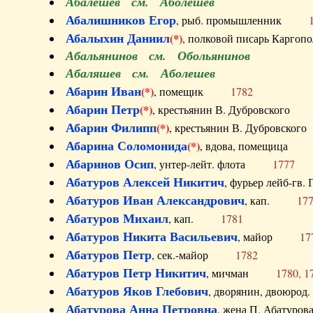
Абалешев см. Аболешев
Абалишников Егор
, рыб. промышленник
Абалыхин Даниил
(*)
, полковой писарь Карг
Абальянинов см. Обольянинов
Абаляшев см. Аболешев
Абарин Иван
(*)
, помещик
1782
Абарин Петр
(*)
, крестьянин В. Дубровског
Абарин Филипп
(*)
, крестьянин В. Дубровс
Абарина Соломонида
(*)
, вдова, помещиц
Абаринов Осип
, унтер-лейт. флота
1777
Абатуров Алексей Никитич
, фурьер лейб-г
Абатуров Иван Александрович
, кап.
17
Абатуров Михаил
, кап.
1781
Абатуров Никита Васильевич
, майор
17
Абатуров Петр
, сек.-майор
1782
Абатуров Петр Никитич
, мичман
1780, 1
Абатуров Яков Глебович
, дворянин, двоюр
Абатурова Анна Петровна
, жена П. Абат