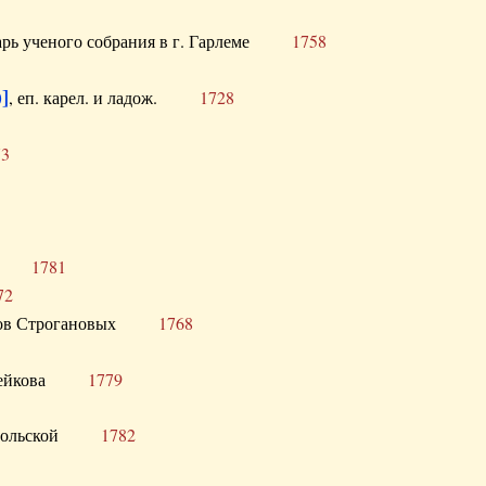
тарь ученого собрания в г. Гарлеме
1758
]
, еп. карел. и ладож.
1728
73
щик
1781
72
ронов Строгановых
1768
 Воейкова
1779
 Запольской
1782