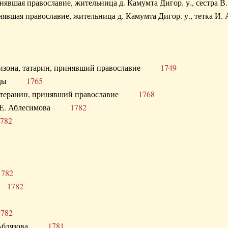
ринявшая православие, жительница д. Камумта Дигор. у., сестр
инявшая православие, жительница д. Камумта Дигор. у., тетк
арнизона, татарин, принявший православие
1749
й Орды
1765
 лютеранин, принявший православие
1768
я Н.Е. Аблесимова
1782
782
1782
та
1782
1782
С. Аблязова
1781