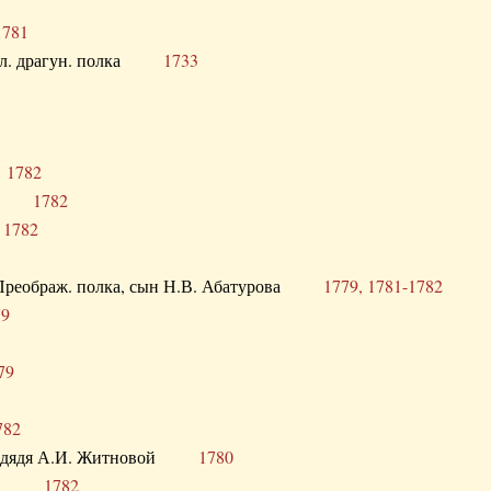
1781
опол. драгун. полка
1733
о
1782
кого
1782
а
1782
в. Преображ. полка, сын Н.В. Абатурова
1779, 1781-1782
79
79
782
од. дядя А.И. Житновой
1780
урова
1782