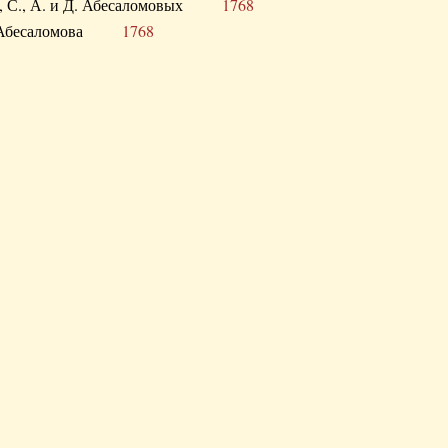
а В., С., А. и Д. Абесаломовых
1768
а И. Абесаломова
1768