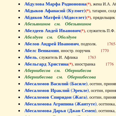
Абдулова Марфа Родионовна
(*)
, жена И.А
Абдыков Афанасий (Кулмет)
(*)
, татарин, с
Абдяков Матфей (Абдяселет)
(*)
, прядильщи
Абезьянинов см. Обезьянинов
Абелдеев Авдей Иванович
(*)
, служитель П
Абелдуев см. Оболдуев
Абелов Андрей Иванович
, подполк.
1765
Абелс Вениамин
, иностр. поручик
1770
Абель
, служитель И. Афлика
1763
Абельгард Христина
(*)
, иностранка
1776
Абернибесов см. Обернибесов
Абернибесова см. Обернибесова
Абесаломов Василий (Басиле)
, осетин, прин
Абесаломов Ираклий (Эрекле)
, осетин, при
Абесаломов Спиридон (Жага)
, осетин, прин
Абесаломова Агрипина (Жантуте)
, осетинк
Абесаломова Дарья (Джан Семен)
, осетинк