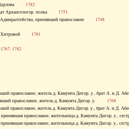
. Абдулова
1782
олдат Архангелогор. полка
1751
к Адмиралтейства, принявший православие
1748
.Ф. Хитровой
1781
-1767, 1782
явший православие, житель д. Камумта Дигор. у., брат А. и 
нявший православие, житель д. Камумта Дигор. у.
1768
явший православие, житель д. Камумта Дигор. у., брат А. и 
а, принявшая православие, жительница д. Камумта Дигор. у.,
а, принявшая православие, жительница д. Камумта Дигор. у.,