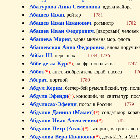
Абатурова Анна Семеновна
, вдова майо
Абашев Иван
, рейтар
1781
Абашев Иван Иванович
, ротмистр
1782
Абашев Иван Федорович
, [дворовый] чело
Абашева Мария
, вдова мичмана мор. флот
Абашевская Анна Федоровна
, вдова пор
Аббас III
, перс. шах
1734, 1736
Аббе де ла Кур
(*)
, чл. фр. посольства
1747
Аббот
(*)
, англ. изобретатель кораб. насоса
17
Абграт
, портной
1780
Абдул Керим
, беглер-бей румелийский, тур. 
Абдула Эфенди
(*)
, конюший, чл. свиты тур.
Абдуласах-Эфенди
, посол в России
1779
Абдулов Даниил (Мамет)
(*)
, солдат мор. ко
Абдулов Иван Алексеевич
(*)
1782
Абдулов Петр (Асак)
(*)
, татарин, матрос га
Абдулова Вера Ивановна
(*)
, дочь И.А. и 