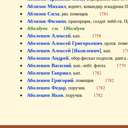
Аблязов Михаил
, корнет, командир эскадрон
Аблязов Сила
, ряз. помещик
1781
Аблязов Филипп
, прапорщик, солдат лейб-г
Аболдуев см. Оболдуев
Аболешев Алексей
, кап.
1758
Аболешев Алексей Григорьевич
, орлов. 
Аболешев Алексей [Яковлевич]
, кап.
17
Аболешев Андрей
, обер-фискал подполк. ра
Аболешев Василий
, кап.-лейт. флота
1779
Аболешев Гавриил
, кап.
1782
Аболешев Григорий
, помещик
1782
Аболешев Федор
, поручик
1782
Аболешев Яков
, поручик
1782