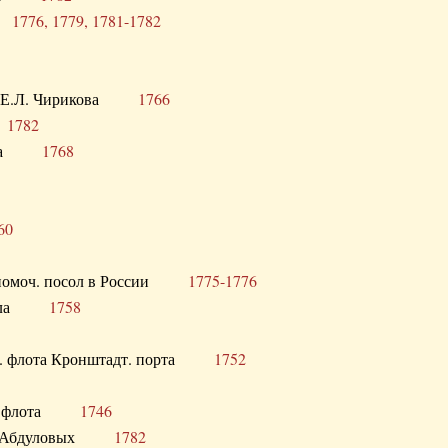
ра
1776, 1779, 1781-1782
век Е.Л. Чирикова
1766
а
1782
учика
1768
60
полномоч. посол в России
1775-1776
 посла
1758
раб. флота Кронштадт. порта
1752
лер. флота
1746
М.Р. Абдуловых
1782