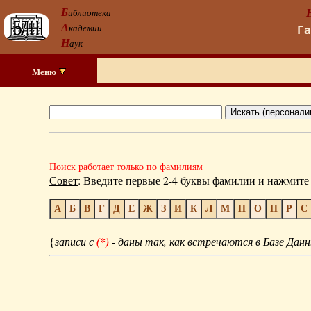
Б
иблиотека
А
кадемии
Г
Н
аук
Меню
Поиск работает только по фамилиям
Совет
: Введите первые 2-4 буквы фамилии и нажмите 
А
Б
В
Г
Д
Е
Ж
З
И
К
Л
М
Н
О
П
Р
С
{
записи с
(*)
- даны так, как встречаются в Базе Данн