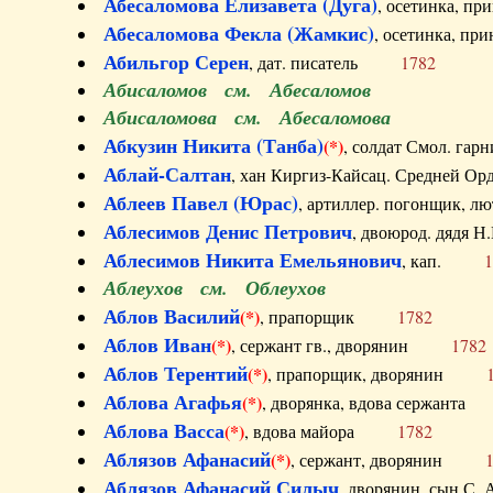
Абесаломова Елизавета (Дуга)
, осетинка, п
Абесаломова Фекла (Жамкис)
, осетинка, пр
Абильгор Серен
, дат. писатель
1782
Абисаломов см. Абесаломов
Абисаломова см. Абесаломова
Абкузин Никита (Танба)
(*)
, солдат Смол. г
Аблай-Салтан
, хан Киргиз-Кайсац. Средне
Аблеев Павел (Юрас)
, артиллер. погонщик,
Аблесимов Денис Петрович
, двоюрод. дяд
Аблесимов Никита Емельянович
, кап.
1
Аблеухов см. Облеухов
Аблов Василий
(*)
, прапорщик
1782
Аблов Иван
(*)
, сержант гв., дворянин
1782
Аблов Терентий
(*)
, прапорщик, дворянин
Аблова Агафья
(*)
, дворянка, вдова сержан
Аблова Васса
(*)
, вдова майора
1782
Аблязов Афанасий
(*)
, сержант, дворянин
Аблязов Афанасий Силыч
, дворянин, сын 