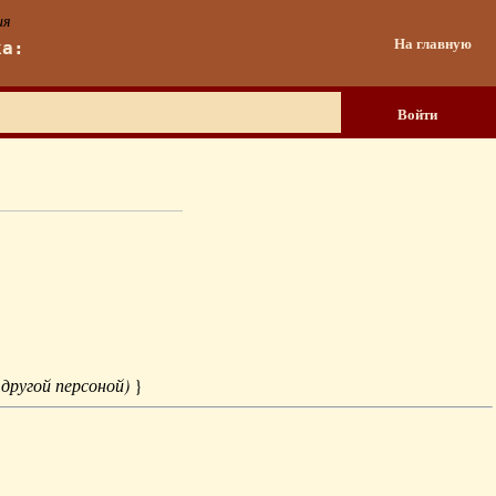
ия
На главную
ка:
Войти
 другой персоной)
}