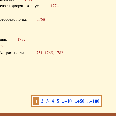
а Пензен. дворян. корпуса
1774
в. Преображ. полка
1768
помещик
1782
82
нга Астрах. порта
1751, 1765, 1782
1
2
3
4
5
..+10
..+50
..+100