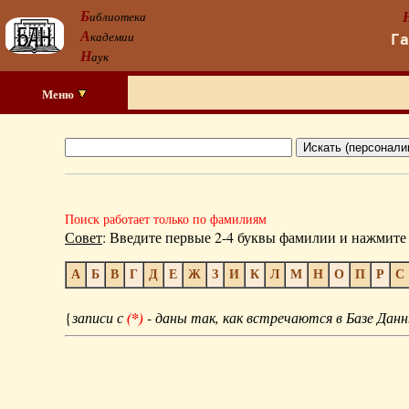
Б
иблиотека
А
кадемии
Г
Н
аук
Меню
Поиск работает только по фамилиям
Совет
: Введите первые 2-4 буквы фамилии и нажмите 
А
Б
В
Г
Д
Е
Ж
З
И
К
Л
М
Н
О
П
Р
С
{
записи с
(*)
- даны так, как встречаются в Базе Данн