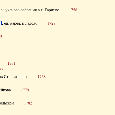
тарь ученого собрания в г. Гарлеме
1758
]
, еп. карел. и ладож.
1728
73
щик
1781
72
ронов Строгановых
1768
 Воейкова
1779
 Запольской
1782