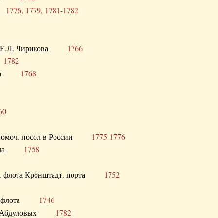
ра
1776, 1779, 1781-1782
век Е.Л. Чирикова
1766
а
1782
учика
1768
60
полномоч. посол в России
1775-1776
 посла
1758
раб. флота Кронштадт. порта
1752
лер. флота
1746
М.Р. Абдуловых
1782