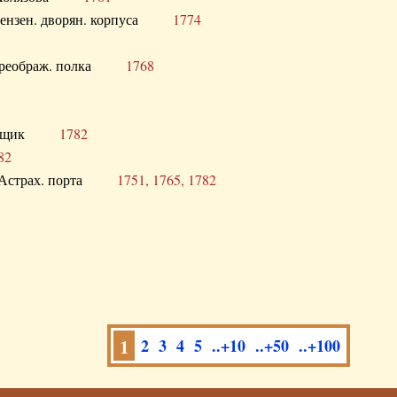
а Пензен. дворян. корпуса
1774
в. Преображ. полка
1768
помещик
1782
82
нга Астрах. порта
1751, 1765, 1782
1
2
3
4
5
..+10
..+50
..+100