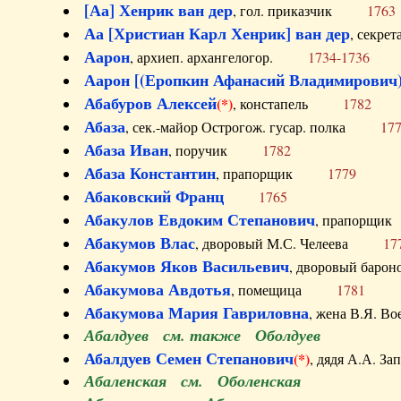
[Аа] Хенрик ван дер
, гол. приказчик
1763
Аа [Христиан Карл Хенрик] ван дер
, секре
Аарон
, архиеп. архангелогор.
1734-1736
Аарон [(Еропкин Афанасий Владимирович)
Абабуров Алексей
(*)
, констапель
1782
Абаза
, сек.-майор Острогож. гусар. полка
17
Абаза Иван
, поручик
1782
Абаза Константин
, прапорщик
1779
Абаковский Франц
1765
Абакулов Евдоким Степанович
, прапор
Абакумов Влас
, дворовый М.С. Челеева
17
Абакумов Яков Васильевич
, дворовый ба
Абакумова Авдотья
, помещица
1781
Абакумова Мария Гавриловна
, жена В.Я.
Абалдуев см. также Оболдуев
Абалдуев Семен Степанович
(*)
, дядя А.А.
Абаленская см. Оболенская