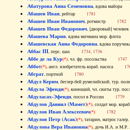
Абатурова Анна Семеновна
, вдова майо
Абашев Иван
, рейтар
1781
Абашев Иван Иванович
, ротмистр
1782
Абашев Иван Федорович
, [дворовый] чело
Абашева Мария
, вдова мичмана мор. флот
Абашевская Анна Федоровна
, вдова пор
Аббас III
, перс. шах
1734, 1736
Аббе де ла Кур
(*)
, чл. фр. посольства
1747
Аббот
(*)
, англ. изобретатель кораб. насоса
17
Абграт
, портной
1780
Абдул Керим
, беглер-бей румелийский, тур. 
Абдула Эфенди
(*)
, конюший, чл. свиты тур.
Абдуласах-Эфенди
, посол в России
1779
Абдулов Даниил (Мамет)
(*)
, солдат мор. ко
Абдулов Иван Алексеевич
(*)
1782
Абдулов Петр (Асак)
(*)
, татарин, матрос га
Абдулова Вера Ивановна
(*)
, дочь И.А. и 