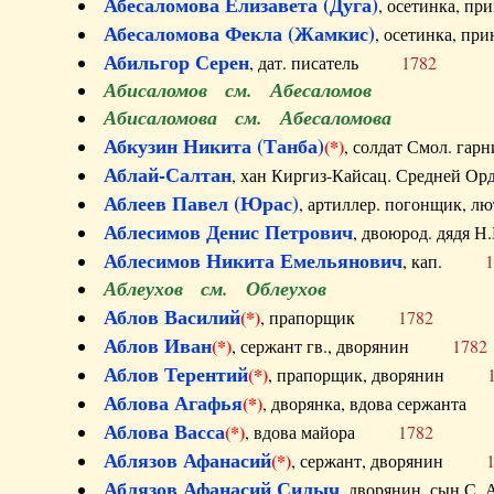
Абесаломова Елизавета (Дуга)
, осетинка, п
Абесаломова Фекла (Жамкис)
, осетинка, пр
Абильгор Серен
, дат. писатель
1782
Абисаломов см. Абесаломов
Абисаломова см. Абесаломова
Абкузин Никита (Танба)
(*)
, солдат Смол. г
Аблай-Салтан
, хан Киргиз-Кайсац. Средне
Аблеев Павел (Юрас)
, артиллер. погонщик,
Аблесимов Денис Петрович
, двоюрод. дяд
Аблесимов Никита Емельянович
, кап.
1
Аблеухов см. Облеухов
Аблов Василий
(*)
, прапорщик
1782
Аблов Иван
(*)
, сержант гв., дворянин
1782
Аблов Терентий
(*)
, прапорщик, дворянин
Аблова Агафья
(*)
, дворянка, вдова сержан
Аблова Васса
(*)
, вдова майора
1782
Аблязов Афанасий
(*)
, сержант, дворянин
Аблязов Афанасий Силыч
, дворянин, сын 