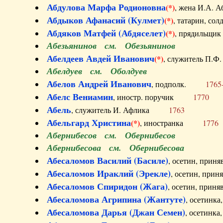
Абдулова Марфа Родионовна
(*)
, жена И.А
Абдыков Афанасий (Кулмет)
(*)
, татарин, с
Абдяков Матфей (Абдяселет)
(*)
, прядильщи
Абезьянинов см. Обезьянинов
Абелдеев Авдей Иванович
(*)
, служитель П
Абелдуев см. Оболдуев
Абелов Андрей Иванович
, подполк.
1765
Абелс Вениамин
, иностр. поручик
1770
Абель
, служитель И. Афлика
1763
Абельгард Христина
(*)
, иностранка
1776
Абернибесов см. Обернибесов
Абернибесова см. Обернибесова
Абесаломов Василий (Басиле)
, осетин, прин
Абесаломов Ираклий (Эрекле)
, осетин, при
Абесаломов Спиридон (Жага)
, осетин, прин
Абесаломова Агрипина (Жантуте)
, осетинк
Абесаломова Дарья (Джан Семен)
, осетинк