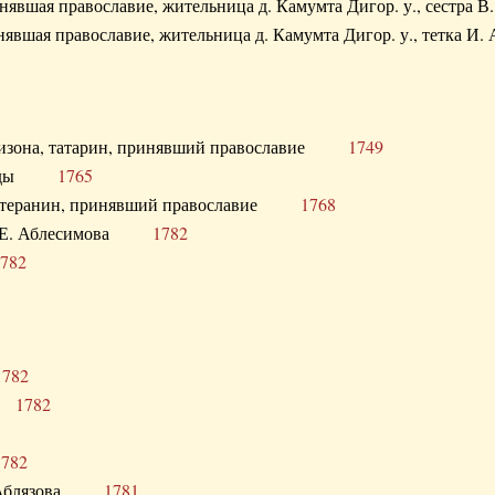
ринявшая православие, жительница д. Камумта Дигор. у., сестр
инявшая православие, жительница д. Камумта Дигор. у., тетк
арнизона, татарин, принявший православие
1749
й Орды
1765
 лютеранин, принявший православие
1768
я Н.Е. Аблесимова
1782
782
1782
та
1782
1782
С. Аблязова
1781