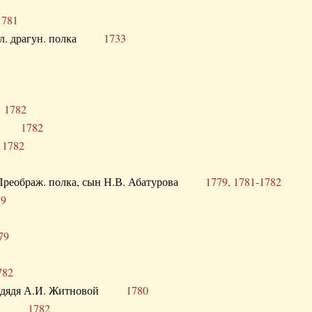
1781
опол. драгун. полка
1733
о
1782
кого
1782
а
1782
в. Преображ. полка, сын Н.В. Абатурова
1779, 1781-1782
79
79
782
од. дядя А.И. Житновой
1780
урова
1782