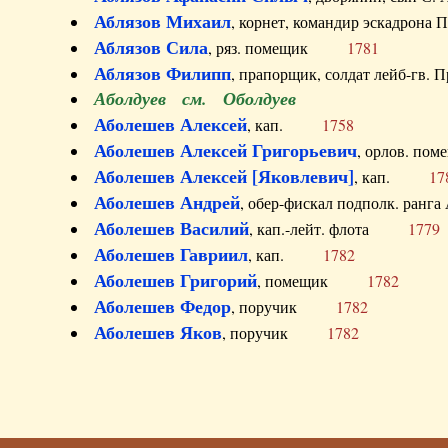
Аблязов Михаил
, корнет, командир эскадрон
Аблязов Сила
, ряз. помещик
1781
Аблязов Филипп
, прапорщик, солдат лейб-г
Аболдуев см. Оболдуев
Аболешев Алексей
, кап.
1758
Аболешев Алексей Григорьевич
, орлов. 
Аболешев Алексей [Яковлевич]
, кап.
17
Аболешев Андрей
, обер-фискал подполк. ра
Аболешев Василий
, кап.-лейт. флота
1779
Аболешев Гавриил
, кап.
1782
Аболешев Григорий
, помещик
1782
Аболешев Федор
, поручик
1782
Аболешев Яков
, поручик
1782