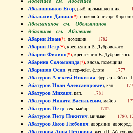
Абалешев см. Аболешев
Абалишников Егор
, рыб. промышленник
Абалыхин Даниил
(*)
, полковой писарь Карг
Абальянинов см. Обольянинов
Абаляшев см. Аболешев
Абарин Иван
(*)
, помещик
1782
Абарин Петр
(*)
, крестьянин В. Дубровског
Абарин Филипп
(*)
, крестьянин В. Дубровс
Абарина Соломонида
(*)
, вдова, помещиц
Абаринов Осип
, унтер-лейт. флота
1777
Абатуров Алексей Никитич
, фурьер лейб-г
Абатуров Иван Александрович
, кап.
17
Абатуров Михаил
, кап.
1781
Абатуров Никита Васильевич
, майор
17
Абатуров Петр
, сек.-майор
1782
Абатуров Петр Никитич
, мичман
1780, 1
Абатуров Яков Глебович
, дворянин, двоюр
Абатурова Анна Петровна
, жена П. Абат