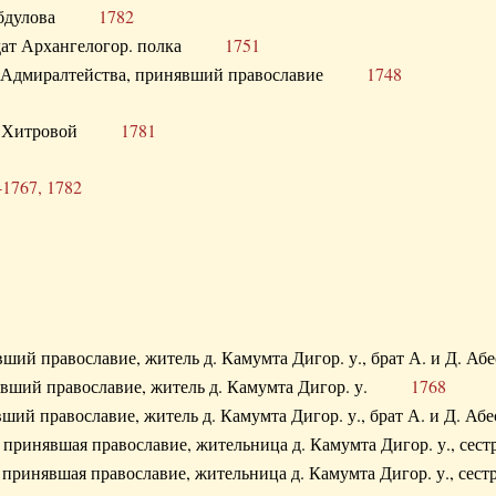
. Абдулова
1782
олдат Архангелогор. полка
1751
к Адмиралтейства, принявший православие
1748
.Ф. Хитровой
1781
-1767, 1782
явший православие, житель д. Камумта Дигор. у., брат А. и 
нявший православие, житель д. Камумта Дигор. у.
1768
явший православие, житель д. Камумта Дигор. у., брат А. и 
а, принявшая православие, жительница д. Камумта Дигор. у.,
а, принявшая православие, жительница д. Камумта Дигор. у.,