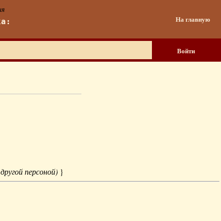
ия
На главную
ка:
Войти
 другой персоной)
}