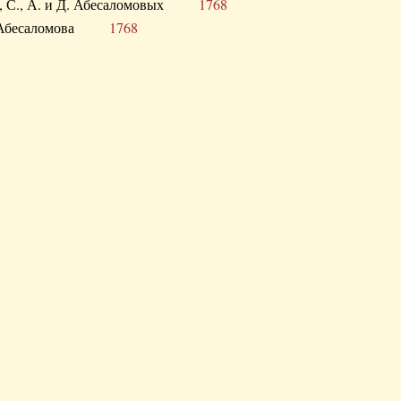
а В., С., А. и Д. Абесаломовых
1768
а И. Абесаломова
1768