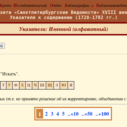
Н
И
О
Б
Б
аучно-
сследовательский
тдел
иблиографии
иблиотековеден
и
азета «Санктпетербургские Ведомости» XVIII ве
Указатели к содержанию (1728-1782 гг.)
Указатели: Именной (алфавитный)
"Искать".
Т
У
Ф
Х
Ц
Ч
Ш
Щ
Э
Ю
Я
ых (т.е. не принято решение об их корректировке, объединении с
1
2
3
4
5
..+10
..+50
..+100